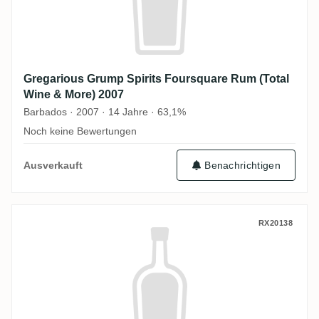
Gregarious Grump Spirits Foursquare Rum (Total
Wine & More) 2007
Barbados · 2007 · 14 Jahre · 63,1%
Noch keine Bewertungen
Ausverkauft
Benachrichtigen
Gregarious Grump Spirits Diamond Rum 
RX20138