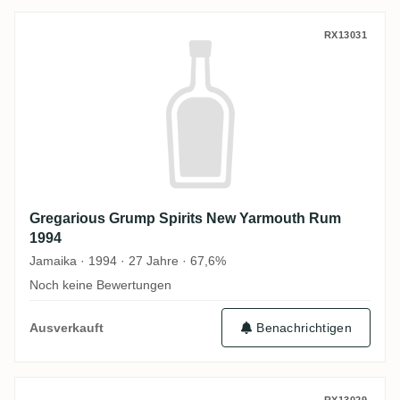
Gregarious Grump Spirits New Yarmouth
RX13031
Gregarious Grump Spirits New Yarmouth Rum
1994
Jamaika · 1994 · 27 Jahre · 67,6%
Noch keine Bewertungen
Ausverkauft
Benachrichtigen
RX13029