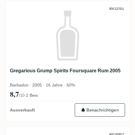
Gregarious Grump Spirits Foursquare Ru
RX13701
Gregarious Grump Spirits Foursquare Rum 2005
Barbados · 2005 · 16 Jahre · 60%
8,7
·
2 Bew.
/10
Ausverkauft
Benachrichtigen
RX18857