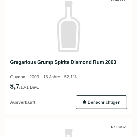
Gregarious Grump Spirits Diamond Rum 
Gregarious Grump Spirits Diamond Rum 2003
Guyana · 2003 · 16 Jahre · 52,1%
8,7
·
1 Bew.
/10
Ausverkauft
Benachrichtigen
Gregarious Grump Spirits Rum 2006
RX13032