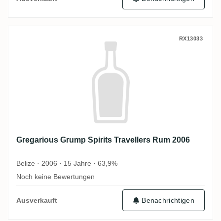
Gregarious Grump Spirits Travellers Rum
RX13033
Gregarious Grump Spirits Travellers Rum 2006
Belize · 2006 · 15 Jahre · 63,9%
Noch keine Bewertungen
Ausverkauft
Benachrichtigen