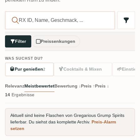
Filter
Preissenkungen
WAS SUCHST DU?
🥃
🍹
🌱
Pur genießen
Cocktails & Mixen
Einstieg
2
Relevanz
Meistbewertet
Bewertung ↓
Preis ↑
Preis ↓
14
Ergebnisse
Aktuell sind keine Flaschen von Gregarious Grump Spirits
lieferbar. Du siehst das komplette Archiv.
Preis-Alarm
setzen