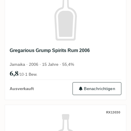
Gregarious Grump Spirits Rum 2006
Jamaika · 2006 · 15 Jahre · 55,4%
6,8
·
1 Bew.
/10
Ausverkauft
Benachrichtigen
Gregarious Grump Spirits Clarendon Rum
RX13030