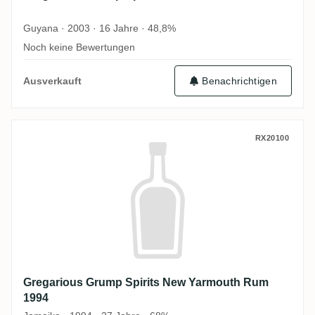
Guyana · 2003 · 16 Jahre · 48,8%
Noch keine Bewertungen
Ausverkauft
Benachrichtigen
Gregarious Grump Spirits New Yarmouth
RX20100
Gregarious Grump Spirits New Yarmouth Rum
1994