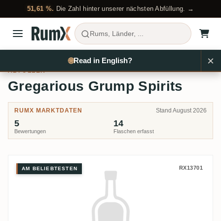
51,61 %.
Die Zahl hinter unserer nächsten Abfüllung. →
Rums, Länder, ...
×
Rum kaufen
Abfüller
Gregarious Grump Spirits
🌐
Read in English?
ABFÜLLER
Gregarious Grump Spirits
RUMX MARKTDATEN
Stand August 2026
5
14
Bewertungen
Flaschen erfasst
Gregarious Grump Spirits Four
RX13701
AM BELIEBTESTEN