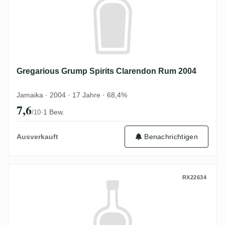
Gregarious Grump Spirits Clarendon Rum 2004
Jamaika · 2004 · 17 Jahre · 68,4%
7,6
·
1 Bew.
/10
Ausverkauft
Benachrichtigen
Gregarious Grump Spirits Foursquare Rum
RX22634