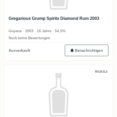
Gregarious Grump Spirits Diamond Rum 2003
Guyana · 2003 · 16 Jahre · 54,5%
Noch keine Bewertungen
Ausverkauft
Benachrichtigen
Gregarious Grump Spirits Travellers Rum
RX20112