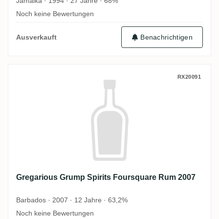
Jamaika · 1994 · 27 Jahre · 68%
Noch keine Bewertungen
Ausverkauft
Benachrichtigen
Gregarious Grump Spirits Foursquare Ru
RX20091
Gregarious Grump Spirits Foursquare Rum 2007
Barbados · 2007 · 12 Jahre · 63,2%
Noch keine Bewertungen