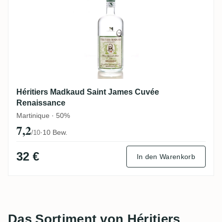
Héritiers Madkaud Saint James Cuvée
Renaissance
Martinique · 50%
7,2
·
10 Bew.
/10
32 €
In den Warenkorb
Das Sortiment von Héritiers