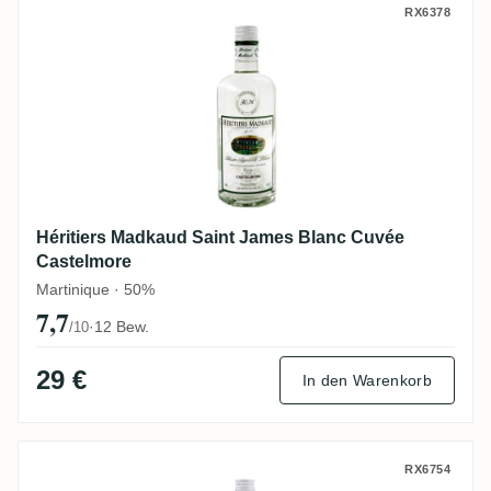
Héritiers Madkaud Saint James Blanc Cuv
RX6378
Héritiers Madkaud Saint James Blanc Cuvée
Castelmore
Martinique · 50%
7,7
·
12 Bew.
/10
29 €
In den Warenkorb
Héritiers Madkaud Saint James Cuvée Re
RX6754