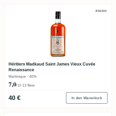
Héritiers Madkaud Saint James Vieux Cuv
RX6340
Héritiers Madkaud Saint James Vieux Cuvée
Renaissance
Martinique · 40%
7,0
·
13 Bew.
/10
40 €
In den Warenkorb