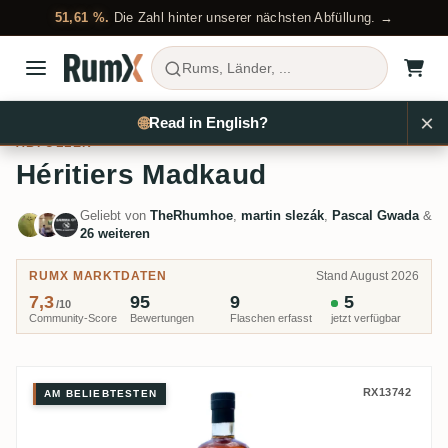
51,61 %.
Die Zahl hinter unserer nächsten Abfüllung. →
Rums, Länder, ...
×
Rum kaufen
Abfüller
Héritiers Madkaud
🌐
Read in English?
ABFÜLLER
Héritiers Madkaud
Geliebt von
TheRhumhoe
,
martin slezák
,
Pascal Gwada
&
26 weiteren
RUMX MARKTDATEN
Stand August 2026
7,3
95
9
5
/10
Community-Score
Bewertungen
Flaschen erfasst
jetzt verfügbar
Héritiers Madkaud Saint James 
RX13742
AM BELIEBTESTEN