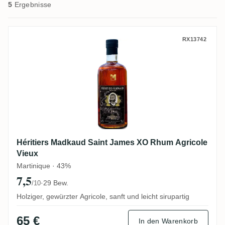
5
Ergebnisse
Héritiers Madkaud Saint James XO Rhum A
RX13742
Héritiers Madkaud Saint James XO Rhum Agricole
Vieux
Martinique · 43%
7,5
·
29 Bew.
/10
Holziger, gewürzter Agricole, sanft und leicht sirupartig
65 €
In den Warenkorb