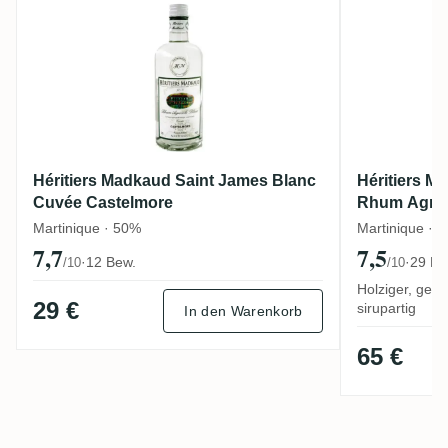
Héritiers Madkaud Saint James Blanc
Héritiers M
Cuvée Castelmore
Rhum Agric
Martinique · 50%
Martinique · 
7,7
7,5
·
12 Bew.
·
29 Be
/10
/10
Holziger, gewü
29 €
sirupartig
In den Warenkorb
65 €