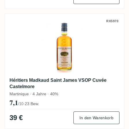
Héritiers Madkaud Saint James VSOP Cuv
RX5970
Héritiers Madkaud Saint James VSOP Cuvée
Castelmore
Martinique · 4 Jahre · 40%
7,1
·
23 Bew.
/10
39 €
In den Warenkorb