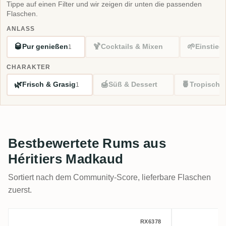
Tippe auf einen Filter und wir zeigen dir unten die passenden
Flaschen.
ANLASS
🥃
🍹
🌱
Pur genießen
Cocktails & Mixen
Einstieg
1
CHARAKTER
🌿
🍯
🍍
Frisch & Grasig
Süß & Dessert
Tropisch 
1
Bestbewertete Rums aus
Héritiers Madkaud
Sortiert nach dem Community-Score, lieferbare Flaschen
zuerst.
Héritiers Madkaud Saint James Blanc Cuv
Héritier
RX6378