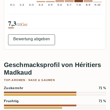
0–1
1–2
2–3
3–4
4–5
5–6
6–7
7–8
8–9
9–10
7,3
Gut
/10
Bewertung abgeben
Geschmacksprofil von Héritiers
Madkaud
TOP-AROMEN · NASE & GAUMEN
Zuckerrohr
71 %
Fruchtig
71 %