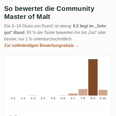
So bewertet die Community
Master of Malt
Die 0–10-Skala von RumX ist streng:
8,5 liegt im „Sehr
gut“-Band
. 93 % der Taster bewerten ihn mit „Gut“ oder
besser, nur 1 % unterdurchschnittlich.
Zur vollständigen Bewertungsskala →
0–1
1–2
2–3
3–4
4–5
5–6
6–7
7–8
8–9
9–10