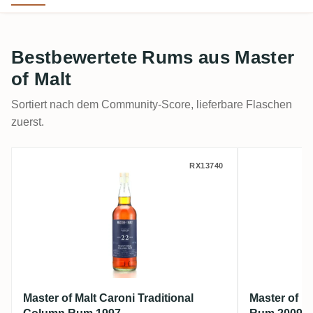
Bestbewertete Rums aus Master
of Malt
Sortiert nach dem Community-Score, lieferbare Flaschen
zuerst.
Master of Malt Caroni Traditional Colum
Master of
RX13740
Master of Malt Caroni Traditional
Master of Ma