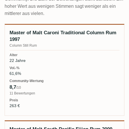
hoher Wert aus wenigen Stimmen sagt weniger als ein
mittlerer aus vielen.
Master of Malt Caroni Traditional Column Rum
Abfüllung
Alter
Vol.-%
Community-Wertung
Preis
1997
Column Still Rum
22 Jahre
61,6%
8,7
/10
11 Bewertungen
263 €