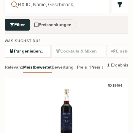
Filter
Preissenkungen
WAS SUCHST DU?
🥃
🍹
🌱
Pur genießen
Cocktails & Mixen
Einstieg
1
1
Ergebnis
Relevanz
Meistbewertet
Bewertung ↓
Preis ↑
Preis ↓
Master of Malt Caroni Traditional Colum
RX18404