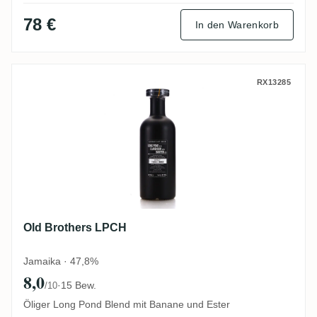
78 €
In den Warenkorb
Old Brothers LPCH
RX13285
Old Brothers LPCH
Jamaika · 47,8%
8,0
·
15 Bew.
/10
Öliger Long Pond Blend mit Banane und Ester