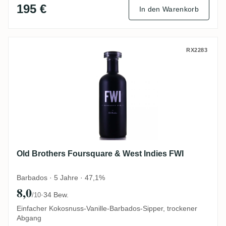
195 €
In den Warenkorb
Old Brothers Foursquare & West Indies F
RX2283
Old Brothers Foursquare & West Indies FWI
Barbados · 5 Jahre · 47,1%
8,0
·
34 Bew.
/10
Einfacher Kokosnuss-Vanille-Barbados-Sipper, trockener
Abgang