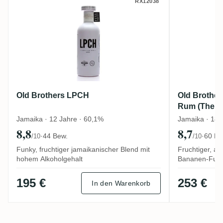
Old Brothers LPCH
Old Brot
RX12038
Old Brothers LPCH
Old Brothe
Rum (The N
Jamaika · 12 Jahre · 60,1%
Jamaika · 18 
8,8
8,7
·
44 Bew.
·
60 Be
/10
/10
Funky, fruchtiger jamaikanischer Blend mit
Fruchtiger, 
hohem Alkoholgehalt
Bananen-Fun
195 €
253 €
In den Warenkorb