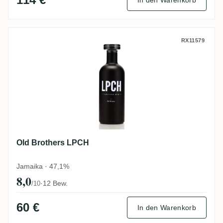
Old Brothers LPCH
RX11579
Old Brothers LPCH
Jamaika · 47,1%
8,0
·
12 Bew.
/10
60 €
In den Warenkorb