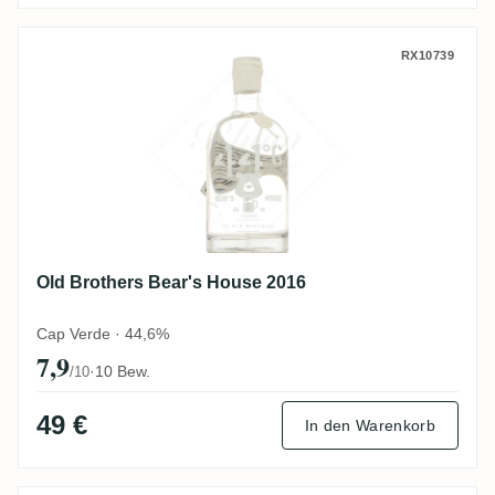
Old Brothers Bear's House 2016
RX10739
Old Brothers Bear's House 2016
Cap Verde · 44,6%
7,9
·
10 Bew.
/10
49 €
In den Warenkorb