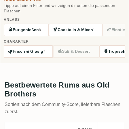
Tippe auf einen Filter und wir zeigen dir unten die passenden
Flaschen.
ANLASS
🥃
🍹
🌱
Pur genießen
Cocktails & Mixen
Einstieg
8
1
CHARAKTER
🌿
🍯
🍍
Frisch & Grasig
Süß & Dessert
Tropisch 
7
Bestbewertete Rums aus Old
Brothers
Sortiert nach dem Community-Score, lieferbare Flaschen
zuerst.