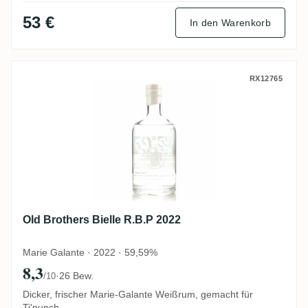
53 €
In den Warenkorb
Old Brothers Bielle R.B.P 2022
RX12765
Old Brothers Bielle R.B.P 2022
Marie Galante · 2022 · 59,59%
8,3
·
26 Bew.
/10
Dicker, frischer Marie-Galante Weißrum, gemacht für
Ti'punch