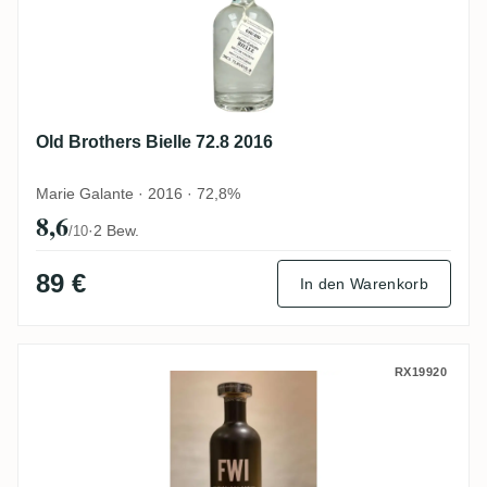
Old Brothers Bielle 72.8 2016
Marie Galante · 2016 · 72,8%
8,6
·
2 Bew.
/10
89 €
In den Warenkorb
Old Brothers FWI (Old Bajan Rum)
RX19920