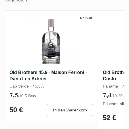
Old Brothers 45.9 - Maison Ferroni - Dans
Old Broth
RX5640
Old Brothers 45.9 - Maison Ferroni -
Old Brother
Dans Les Arbres
Cristo
Cap Verde · 45,9%
Panama · 70
7,5
7,4
·
5 Bew.
·
20 Be
/10
/10
Frischer, oli
50 €
In den Warenkorb
52 €