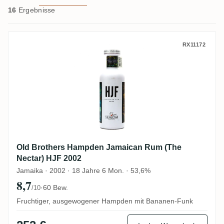
16
Ergebnisse
Old Brothers Hampden Jamaican Rum (The
RX11172
Old Brothers Hampden Jamaican Rum (The
Nectar) HJF 2002
Jamaika · 2002 · 18 Jahre 6 Mon. · 53,6%
8,7
·
60 Bew.
/10
Fruchtiger, ausgewogener Hampden mit Bananen-Funk