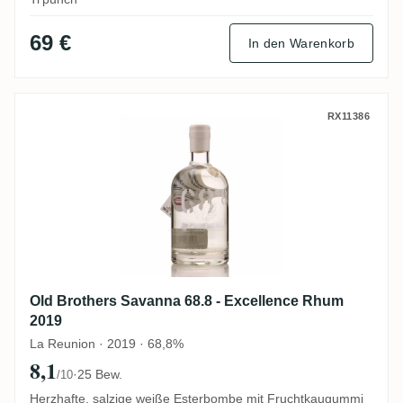
69 €
In den Warenkorb
Old Brothers Savanna 68.8 - Excellence 
RX11386
Old Brothers Savanna 68.8 - Excellence Rhum
2019
La Reunion · 2019 · 68,8%
8,1
·
25 Bew.
/10
Herzhafte, salzige weiße Esterbombe mit Fruchtkaugummi