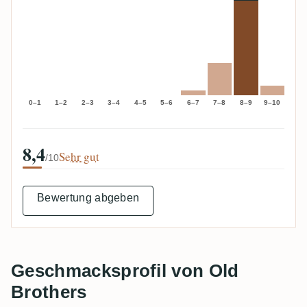
0–1
1–2
2–3
3–4
4–5
5–6
6–7
7–8
8–9
9–10
8,4
Sehr gut
/10
Bewertung abgeben
Geschmacksprofil von Old
Brothers