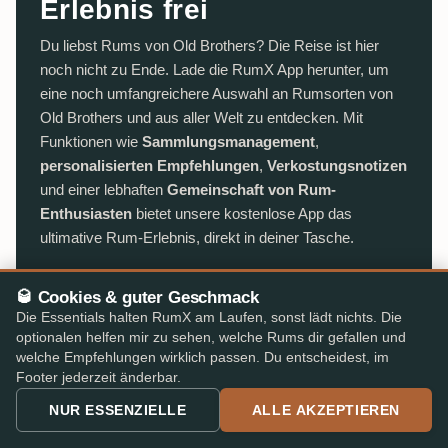
Erlebnis frei
Du liebst Rums von Old Brothers? Die Reise ist hier
noch nicht zu Ende. Lade die RumX App herunter, um
eine noch umfangreichere Auswahl an Rumsorten von
Old Brothers und aus aller Welt zu entdecken. Mit
Funktionen wie
Sammlungsmanagement
,
personalisierten Empfehlungen
,
Verkostungsnotizen
und einer lebhaften
Gemeinschaft von Rum-
Enthusiasten
bietet unsere kostenlose App das
ultimative Rum-Erlebnis, direkt in deiner Tasche.
App Store
🥃 Cookies & guter Geschmack
LADEN IM
Die Essentials halten RumX am Laufen, sonst lädt nichts. Die
Google Play
optionalen helfen mir zu sehen, welche Rums dir gefallen und
JETZT BEI
welche Empfehlungen wirklich passen. Du entscheidest, im
★ 4,8/5
im App Store & Play Store
Footer jederzeit änderbar.
NUR ESSENZIELLE
ALLE AKZEPTIEREN