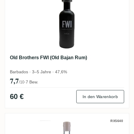
Old Brothers FWI (Old Bajan Rum)
Barbados · 3–5 Jahre · 47,6%
7,7
·
7 Bew.
/10
60 €
In den Warenkorb
Old Brothers 45.9 - Maison Ferroni - Dans
RX5640