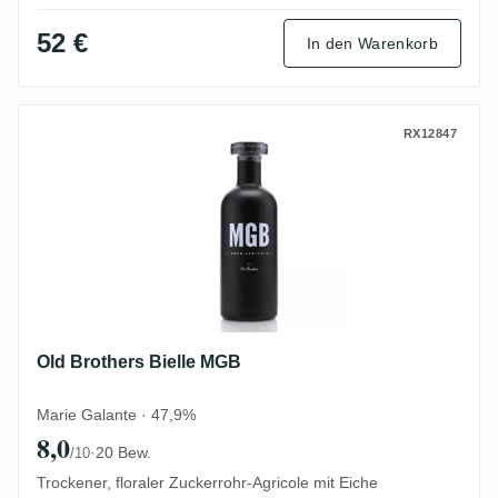
52 €
In den Warenkorb
Old Brothers Bielle MGB
RX12847
Old Brothers Bielle MGB
Marie Galante · 47,9%
8,0
·
20 Bew.
/10
Trockener, floraler Zuckerrohr-Agricole mit Eiche