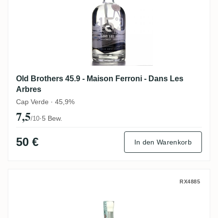
Old Brothers 45.9 - Maison Ferroni - Dans Les
Arbres
Cap Verde · 45,9%
7,5
·
5 Bew.
/10
50 €
In den Warenkorb
Old Brothers Bielle 72.8 2016
RX4885