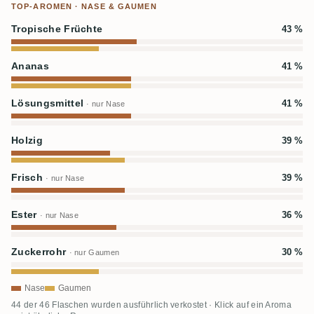
TOP-AROMEN · NASE & GAUMEN
Tropische Früchte
43 %
Ananas
41 %
Lösungsmittel
41 %
· nur Nase
Holzig
39 %
Frisch
39 %
· nur Nase
Ester
36 %
· nur Nase
Zuckerrohr
30 %
· nur Gaumen
Nase
Gaumen
44 der 46 Flaschen wurden ausführlich verkostet · Klick auf ein Aroma