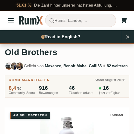
51,61 %.
Die Zahl hinter unserer nächsten Abfüllung. →
Rums, Länder, ...
×
Rum kaufen
Abfüller
Old Brothers
🌐
Read in English?
ABFÜLLER
Old Brothers
Geliebt von
Maxence
,
Benoit Mahe
,
Galli33
&
82 weiteren
RUMX MARKTDATEN
Stand August 2026
8,4
916
46
16
/10
Community-Score
Bewertungen
Flaschen erfasst
jetzt verfügbar
Old Brothers Hampden Jamaica
RX9659
AM BELIEBTESTEN