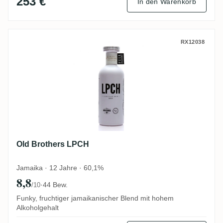
253 €
In den Warenkorb
Old Brothers LPCH
RX12038
Old Brothers LPCH
Jamaika · 12 Jahre · 60,1%
8,8
·
44 Bew.
/10
Funky, fruchtiger jamaikanischer Blend mit hohem
Alkoholgehalt