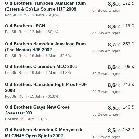
Old Brothers Hampden Jamaican Rum
172 €
8,8
/10
(Esters & Co) La Source HJF 2008
64 Bewertungen
Pot Still Rum
13 Jahre · 60,8%
Old Brothers LPCH
119 €
8,8
/10
Pot Still Rum
12 Jahre · 60,1%
44 Bewertungen
Old Brothers Hampden Jamaican Rum
253 €
8,7
/10
(The Nectar) HJF 2002
60 Bewertungen
Pot Still Rum
18 Jahre 6 Mon. · 53,6%
Old Brothers Clarendon MLC 2001
106 €
8,6
/10
Pot Still Rum
19 Jahre 6 Mon. · 61,3%
50 Bewertungen
Old Brothers Hampden High Proof HJF
243 €
8,6
/10
2008
21 Bewertungen
Pot Still Rum
15 Jahre · 61,8%
Old Brothers Grays New Grove
146 €
8,5
/10
Joeystarr XO
53 Bewertungen
Column Still Rum
53,1%
Old Brothers Hampden & Monymusk
152 €
8,5
/10
MLC/HJF Open Spirits 2002
16 Bewertungen