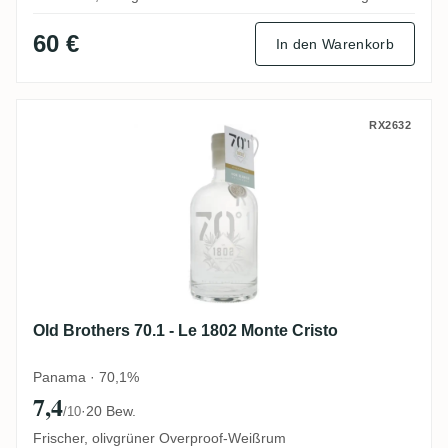
60 €
In den Warenkorb
Old Brothers 70.1 - Le 1802 Monte Cristo
RX2632
Old Brothers 70.1 - Le 1802 Monte Cristo
Panama · 70,1%
7,4
·
20 Bew.
/10
Frischer, olivgrüner Overproof-Weißrum