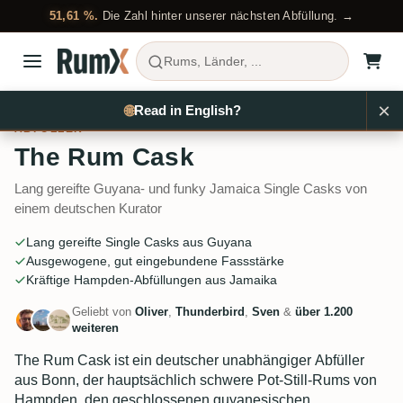
51,61 %.
Die Zahl hinter unserer nächsten Abfüllung. →
Rums, Länder, ...
×
Rum kaufen
Abfüller
The Rum Cask
🌐
Read in English?
ABFÜLLER
The Rum Cask
Lang gereifte Guyana- und funky Jamaica Single Casks von
einem deutschen Kurator
Lang gereifte Single Casks aus Guyana
Ausgewogene, gut eingebundene Fassstärke
Kräftige Hampden-Abfüllungen aus Jamaika
Geliebt von
Oliver
,
Thunderbird
,
Sven
&
über 1.200
weiteren
The Rum Cask ist ein deutscher unabhängiger Abfüller
aus Bonn, der hauptsächlich schwere Pot-Still-Rums von
Hampden, den geschlossenen guyanesischen