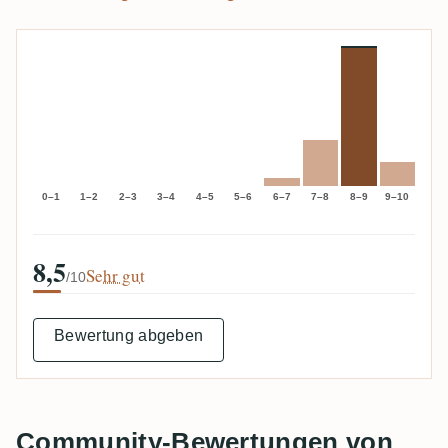
0–1
1–2
2–3
3–4
4–5
5–6
6–7
7–8
8–9
9–10
8,5
Sehr gut
/10
Bewertung abgeben
Community-Bewertungen von