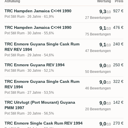
Abfüllung
Wertung
Preis
TRC Hampden Jamaica C<>H 1990
927 €
9,3
/10
Pot Still Rum
26 Jahre · 61,9%
27 Bewertungen
TRC Hampden Jamaica C<>H 1990
476 €
9,1
/10
Pot Still Rum
30 Jahre · 55,6%
75 Bewertungen
TRC Enmore Guyana Single Cask Rum
240 €
9,1
/10
REV REV 1994
47 Bewertungen
Pot Still Rum
29 Jahre · 54,6%
TRC Enmore Guyana REV 1994
250 €
9,0
/10
Pot Still Rum
30 Jahre · 52,1%
50 Bewertungen
TRC Enmore Guyana Single Cask Rum
322 €
9,0
/10
REV 1994
46 Bewertungen
Pot Still Rum
27 Jahre · 53,5%
TRC Uitvlugt (Port Mourant) Guyana
142 €
9,0
/10
PMM 1997
20 Bewertungen
Pot Still Rum
20 Jahre · 56,5%
TRC Enmore Single Cask Rum REV 1994
270 €
9,0
/10