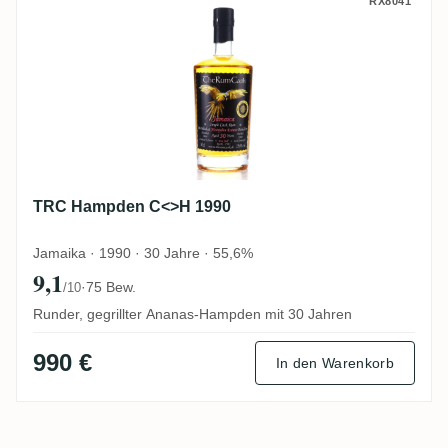
TRC Hampden C<>H 1990
RX8041
TRC Hampden C<>H 1990
Jamaika · 1990 · 30 Jahre · 55,6%
9,1
·
75 Bew.
/10
Runder, gegrillter Ananas-Hampden mit 30 Jahren
990 €
In den Warenkorb