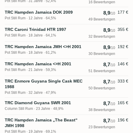
Pot Still Rum
31 Jahre · 52,4%
16 Bewertungen
TRC Hampden Jamaica DOK 2009
177 €
8,9
/10
Pot Still Rum
12 Jahre · 64,5%
49 Bewertungen
TRC Caroni Trinidad HTR 1997
355 €
8,9
/10
Pot Still Rum
18 Jahre · 64,1%
32 Bewertungen
TRC Hampden Jamaica JMH <>H 2001
192 €
8,9
/10
Pot Still Rum
18 Jahre · 61,2%
30 Bewertungen
TRC Hampden Jamaica <>H 2001
146 €
8,7
/10
Pot Still Rum
21 Jahre · 59,3%
51 Bewertungen
TRC Enmore Guyana Single Cask MEC
333 €
8,7
/10
1988
50 Bewertungen
Pot Still Rum
32 Jahre · 47,9%
TRC Diamond Guyana SWR 2001
165 €
8,7
/10
Column Still Rum
23 Jahre · 48,9%
38 Bewertungen
TRC Hampden Jamaica „The Beast“
196 €
8,7
/10
JMH 1998
23 Bewertungen
Pot Still Rum
19 Jahre · 69,1%