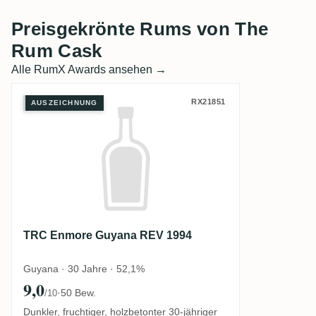
Preisgekrönte Rums von The
Rum Cask
Alle RumX Awards ansehen →
TRC Enmore Guyana REV 1994
RX21851
AUSZEICHNUNG
TRC Enmore Guyana REV 1994
Guyana · 30 Jahre · 52,1%
9,0
·
50 Bew.
/10
Dunkler, fruchtiger, holzbetonter 30-jähriger