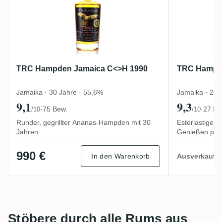
TRC Hampden Jamaica C<>H 1990
TRC Hampd
Jamaika · 30 Jahre · 55,6%
Jamaika · 26 
9,1
9,3
·
75 Bew.
·
27 Be
/10
/10
Runder, gegrillter Ananas-Hampden mit 30
Esterlastiger,
Jahren
Genießen pur
990 €
In den Warenkorb
Ausverkauft
Stöbere durch alle Rums aus