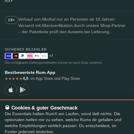
RX+
Verkauf von Alkohol nur an Personen ab 18 Jahren.
18+
Versand mit Altersverifikation durch unsere Shop-Partner
– der Paketbote prüft den Ausweis bei Lieferung.
SICHERES BEZAHLEN
+7
Die verfügbaren Zahlungsmethoden können je nach Shop variieren.
Bestbewertete Rum-App
4,8
· im App Store und Play Store
★★★★★
🥃 Cookies & guter Geschmack
© 2026 RumX
Die Essentials halten RumX am Laufen, sonst lädt nichts. Die
RumX® ist eine eingetragene Unionsmarke (EUTM Nr. 018407164).
optionalen helfen mir zu sehen, welche Rums dir gefallen und
Impressum
Datenschutzrichtlinie
Cookie-Einstellungen
AGB
welche Empfehlungen wirklich passen. Du entscheidest, im
Footer jederzeit änderbar.