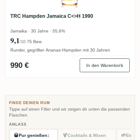
TRC Hampden Jamaica C<>H 1990
Jamaika · 30 Jahre · 55,6%
9,1
·
75 Bew.
/10
Runder, gegrillter Ananas-Hampden mit 30 Jahren
990 €
In den Warenkorb
FINDE DEINEN RUM
Tippe auf einen Filter und wir zeigen dir unten die passenden
Flaschen.
ANLASS
🥃
🍹
🌱
Pur genießen
Cocktails & Mixen
Einsti
1