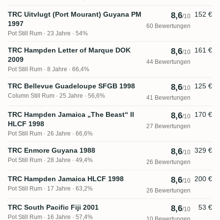
TRC Uitvlugt (Port Mourant) Guyana PM
152 €
8,6
/10
1997
60 Bewertungen
Pot Still Rum
23 Jahre · 54%
TRC Hampden Letter of Marque DOK
161 €
8,6
/10
2009
44 Bewertungen
Pot Still Rum
8 Jahre · 66,4%
TRC Bellevue Guadeloupe SFGB 1998
125 €
8,6
/10
Column Still Rum
25 Jahre · 56,6%
41 Bewertungen
TRC Hampden Jamaica „The Beast“ II
170 €
8,6
/10
HLCF 1998
27 Bewertungen
Pot Still Rum
26 Jahre · 66,6%
TRC Enmore Guyana 1988
329 €
8,6
/10
Pot Still Rum
28 Jahre · 49,4%
26 Bewertungen
TRC Hampden Jamaica HLCF 1998
200 €
8,6
/10
Pot Still Rum
17 Jahre · 63,2%
26 Bewertungen
TRC South Pacific Fiji 2001
53 €
8,6
/10
Pot Still Rum
16 Jahre · 57,4%
10 Bewertungen