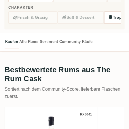
CHARAKTER
🌿
🍯
🍍
Frisch & Grasig
Süß & Dessert
Tropisc
Kaufen
Alle Rums
Sortiment
Community-Käufe
Bestbewertete Rums aus The
Rum Cask
Sortiert nach dem Community-Score, lieferbare Flaschen
zuerst.
TRC Hampden Jamaica C<>H 1990
TRC Ham
RX8041