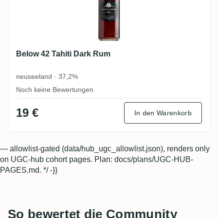
Below 42 Tahiti Dark Rum
neuseeland · 37,2%
Noch keine Bewertungen
19 €
In den Warenkorb
— allowlist-gated (data/hub_ugc_allowlist.json), renders only
on UGC-hub cohort pages. Plan: docs/plans/UGC-HUB-
PAGES.md. */ -}}
So bewertet die Community