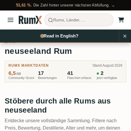
51,61 %.
Die Zahl hinter unserer nächsten Abfüllung. →
Rums, Länder, ...
×
Rum kaufen
Länder
neuseeland
🌐
Read in English?
LAND
neuseeland Rum
RUMX MARKTDATEN
Stand August 2026
6,5
17
41
2
/10
Community-Score
Bewertungen
Flaschen erfasst
jetzt verfügbar
Stöbere durch alle Rums aus
neuseeland
Entdecke unsere vollständige Sammlung. Filtere nach
Preis, Bewertung, Destillerie, Alter und mehr, um deinen