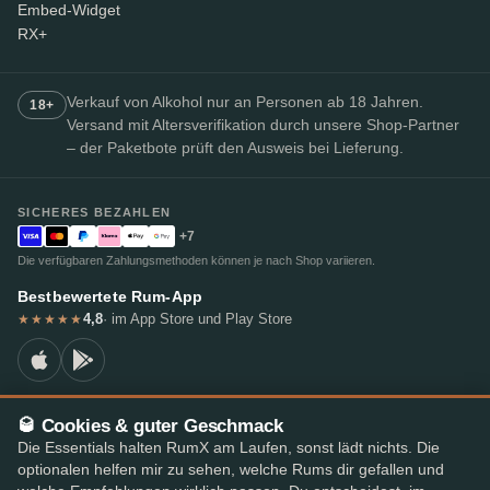
Embed-Widget
RX+
Verkauf von Alkohol nur an Personen ab 18 Jahren.
18+
Versand mit Altersverifikation durch unsere Shop-Partner
– der Paketbote prüft den Ausweis bei Lieferung.
SICHERES BEZAHLEN
+7
Die verfügbaren Zahlungsmethoden können je nach Shop variieren.
Bestbewertete Rum-App
4,8
· im App Store und Play Store
★★★★★
🥃 Cookies & guter Geschmack
© 2026 RumX
Die Essentials halten RumX am Laufen, sonst lädt nichts. Die
RumX® ist eine eingetragene Unionsmarke (EUTM Nr. 018407164).
optionalen helfen mir zu sehen, welche Rums dir gefallen und
Impressum
Datenschutzrichtlinie
Cookie-Einstellungen
AGB