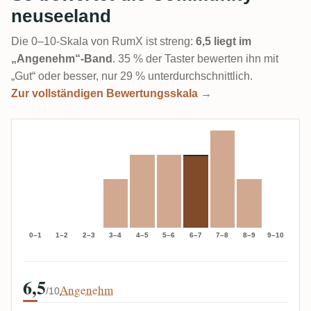
neuseeland
Die 0–10-Skala von RumX ist streng:
6,5 liegt im
„Angenehm“-Band
. 35 % der Taster bewerten ihn mit
„Gut“ oder besser, nur 29 % unterdurchschnittlich.
Zur vollständigen Bewertungsskala →
0–1
1–2
2–3
3–4
4–5
5–6
6–7
7–8
8–9
9–10
6,5
Angenehm
/10