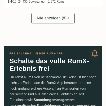
8.4
/10
· 24.430 Bewertungen
· 1.672 Rums
Alle anzeigen (8) ↓
PREISALARME · IN DER RUMX-APP
Schalte das volle RumX-
Erlebnis frei
Du liebst Rums von neuseeland? Die Reise ist hier noch
nicht zu Ende. Lade die RumX App herunter, um eine
noch umfangreichere Auswahl an Rumsorten von
neuseeland und aus aller Welt zu entdecken. Mit
Funktionen wie
Sammlungsmanagement
,
personalisierten Empfehlungen
,
Verkostungsnotizen