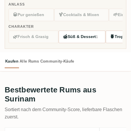
ANLASS
🥃
🍹
🌱
Pur genießen
Cocktails & Mixen
Einsti
CHARAKTER
🌿
🍯
🍍
Frisch & Grasig
Süß & Dessert
Tropisc
1
Kaufen
Alle Rums
Community-Käufe
Bestbewertete Rums aus
Surinam
Sortiert nach dem Community-Score, lieferbare Flaschen
zuerst.