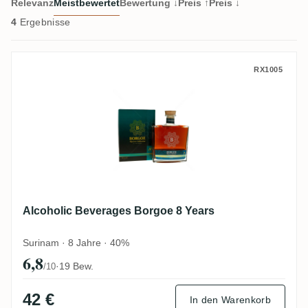
Relevanz
Meistbewertet
Bewertung ↓
Preis ↑
Preis ↓
4
Ergebnisse
Alcoholic Beverages Borgoe 8 Years
RX1005
Alcoholic Beverages Borgoe 8 Years
Surinam · 8 Jahre · 40%
6,8
·
19 Bew.
/10
42 €
In den Warenkorb