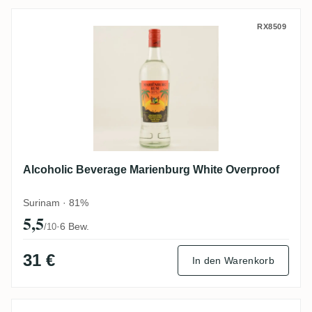
Alcoholic Beverage Marienburg White Ove
RX8509
Alcoholic Beverage Marienburg White Overproof
Surinam · 81%
5,5
·
6 Bew.
/10
31 €
In den Warenkorb