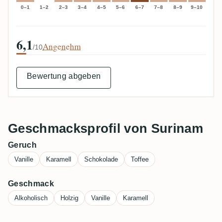
0–1
1–2
2–3
3–4
4–5
5–6
6–7
7–8
8–9
9–10
6,1
Angenehm
/10
Bewertung abgeben
Geschmacksprofil von Surinam
Geruch
Vanille
Karamell
Schokolade
Toffee
Geschmack
Alkoholisch
Holzig
Vanille
Karamell