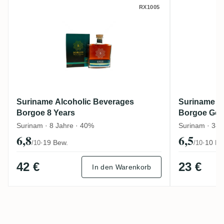
Suriname Alcoholic Beverages Borgoe 8 Y
Suriname
RX1005
Suriname Alcoholic Beverages
Suriname A
Borgoe 8 Years
Borgoe Gol
Surinam · 8 Jahre · 40%
Surinam · 38
6,8
6,5
·
19 Bew.
·
10 Be
/10
/10
42 €
23 €
In den Warenkorb