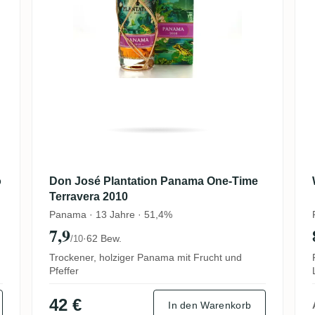
o
Don José Plantation Panama One-Time
Terravera 2010
Panama · 13 Jahre · 51,4%
7,9
·
62 Bew.
/10
Trockener, holziger Panama mit Frucht und
Pfeffer
42 €
In den Warenkorb