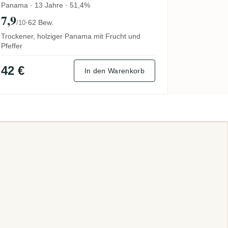
Panama · 13 Jahre · 51,4%
7,9
·
62 Bew.
/10
Trockener, holziger Panama mit Frucht und
Pfeffer
42 €
In den Warenkorb