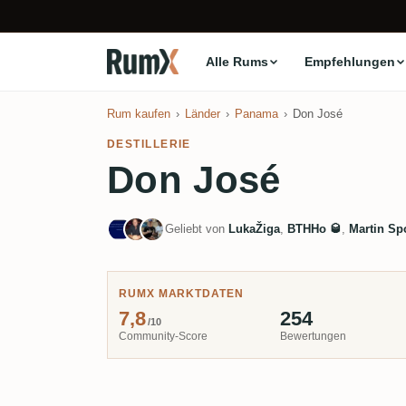
Alle Rums
Empfehlungen
Rum kaufen
Länder
Panama
Don José
DESTILLERIE
Don José
Geliebt von
LukaŽiga
,
BTHHo 🥃
,
Martin Sp
RUMX MARKTDATEN
7,8
254
/10
Community-Score
Bewertungen