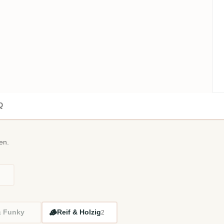
Q
en.
🪵
& Funky
Reif & Holzig
2