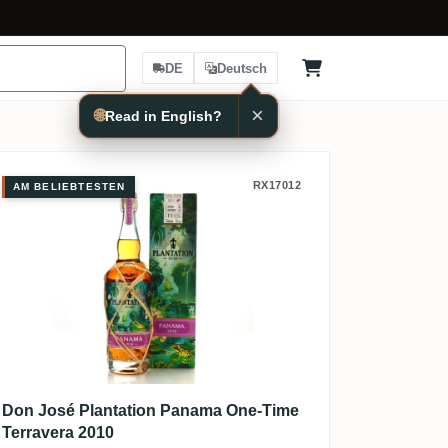
DE
Deutsch
×
🌐
Read in English?
Don José Plantation Panama One-T
RX17012
AM BELIEBTESTEN
Don José Plantation Panama One-Time
Terravera 2010