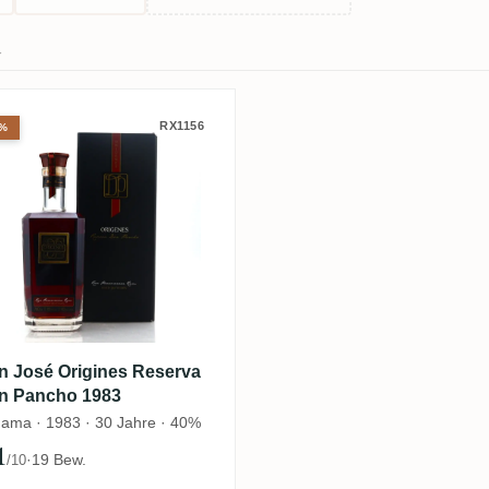
↓
Time Terravera 2010
on José Origines Reserva Don Pancho
RX1156
9%
n José Origines Reserva
n Pancho 1983
ama · 1983 · 30 Jahre · 40%
1
·
19 Bew.
/10