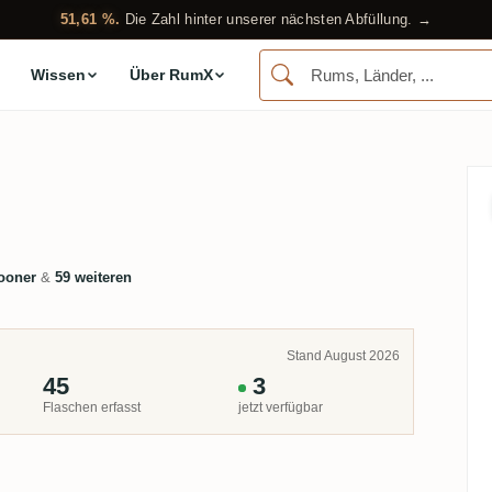
51,61 %.
Die Zahl hinter unserer nächsten Abfüllung. →
Wissen
Über RumX
ooner
&
59 weiteren
Stand August 2026
45
3
Flaschen erfasst
jetzt verfügbar