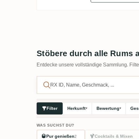
Stöbere durch alle Rums 
Entdecke unsere vollständige Sammlung. Filter
Filter
Herkunft
Bewertung
Ges
WAS SUCHST DU?
🥃
🍹
Pur genießen
Cocktails & Mixen
2