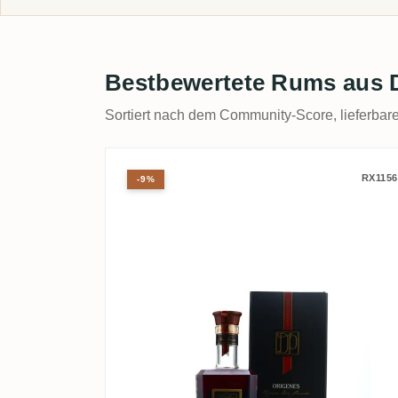
Bestbewertete Rums aus 
Sortiert nach dem Community-Score, lieferbare
Don José Origines Reser
RX1156
-9%