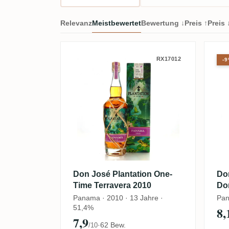
Relevanz
Meistbewertet
Bewertung ↓
Preis ↑
Preis 
Don José Plantation One-
D
RX17012
-
Don José Plantation One-
Do
Time Terravera 2010
Do
Panama · 2010 · 13 Jahre ·
Pan
51,4%
8,
7,9
·
62 Bew.
/10