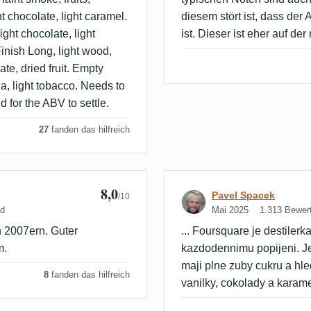
int chocolate, light caramel.
diesem stört ist, dass der
light chocolate, light
ist. Dieser ist eher auf der
Finish Long, light wood,
ate, dried fruit. Empty
la, light tobacco. Needs to
d for the ABV to settle.
27
fanden das hilfreich
8,0
Bewertung von 
Pavel Spacek
/10
nd
Mai 2025
1.313 Bewer
 2007ern. Guter
... Foursquare je destiler
m.
kazdodennimu popijeni. Je 
maji plne zuby cukru a hle
8
fanden das hilfreich
vanilky, cokolady a karame