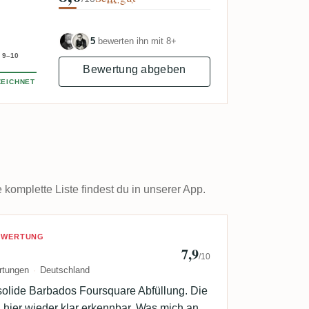
5
bewerten ihn mit 8+
9–10
Bewertung abgeben
EICHNET
omplette Liste findest du in unserer App.
 zabo
BEWERTUNG
7,9
/10
rtungen
Deutschland
solide Barbados Foursquare Abfüllung. Die
 hier wieder klar erkennbar. Was mich an