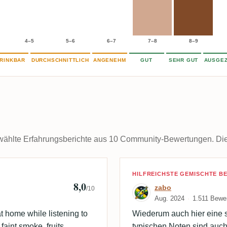
4–5
5–6
6–7
7–8
8–9
RINKBAR
DURCHSCHNITTLICH
ANGENEHM
GUT
SEHR GUT
AUSGEZ
ählte Erfahrungsberichte aus 10 Community-Bewertungen. Die k
ensen 🇩🇰
Bewertung von
HILFREICHSTE GEMISCHTE 
8,0
zabo
/10
Aug. 2024
1.511 Bewe
 home while listening to
Wiederum auch hier eine 
aint smoke, fruits,
typischen Noten sind auch