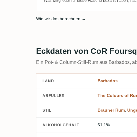
Was Mitglieder für diese Flasche bezahlt haben, nac
Wie wir das berechnen →
Eckdaten von CoR Foursq
Ein Pot- & Column-Still-Rum aus Barbados, ab
Barbados
LAND
The Colours of R
ABFÜLLER
Brauner Rum
,
Ung
STIL
61,1%
ALKOHOLGEHALT