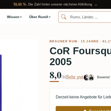
51,61 %.
Die Zahl hinter unserer nächsten Abfüllung. →
Wissen
Über RumX
BRAUNER RUM
· 15 JAHRE · 61,
CoR Foursqu
2005
8,0
Sehr gut
/10
Bewertet
Derzeit keine Angebote für Lie