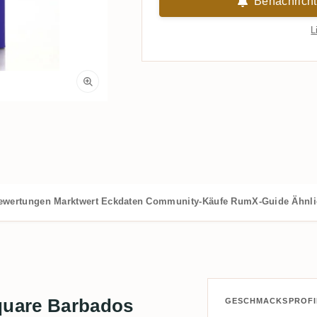
Benachricht
L
ewertungen
Marktwert
Eckdaten
Community-Käufe
RumX-Guide
Ähnl
quare Barbados
GESCHMACKSPROFI