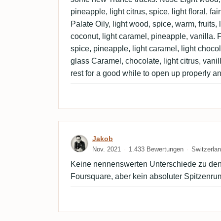
pineapple, light citrus, spice, light floral, fa
Palate Oily, light wood, spice, warm, fruits, 
coconut, light caramel, pineapple, vanilla. 
spice, pineapple, light caramel, light chocol
glass Caramel, chocolate, light citrus, vanil
rest for a good while to open up properly an
Bewertung von Jakob
Jakob
Nov. 2021
1.433 Bewertungen
Switzerla
Keine nennenswerten Unterschiede zu den
Foursquare, aber kein absoluter Spitzenru