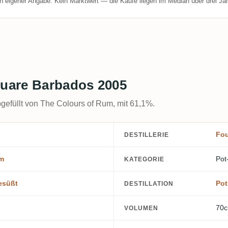
h eigener Angabe. Kein Marktwert — die Käufe liegen im Median über drei Jah
uare Barbados 2005
gefüllt von The Colours of Rum, mit 61,1%.
Fou
DESTILLERIE
um
Pot
KATEGORIE
esüßt
Pot
DESTILLATION
70c
VOLUMEN