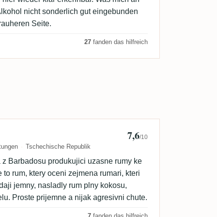
 Alkohol nicht sonderlich gut eingebunden
 rauheren Seite.
27
fanden das hilfreich
7,6
Pavel Spacek
/10
tungen
Tschechische Republik
ka z Barbadosu produkujici uzasne rumy ke
to rum, ktery oceni zejmena rumari, kteri
daji jemny, nasladly rum plny kokosu,
lu. Proste prijemne a nijak agresivni chute.
7
fanden das hilfreich