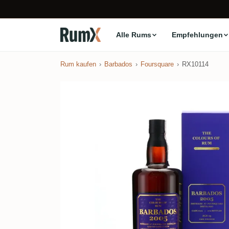
Alle Rums
Empfehlungen
Rum kaufen
Barbados
Foursquare
RX10114