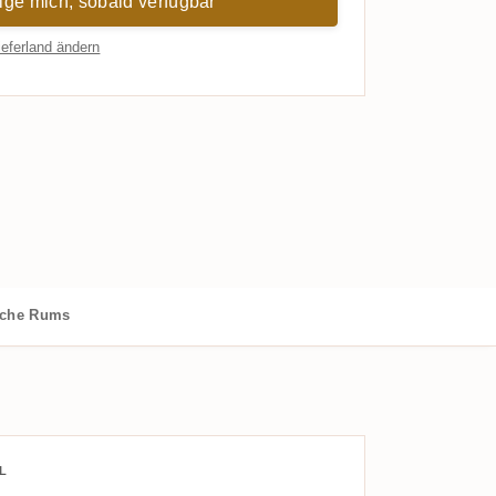
ige mich, sobald verfügbar
ieferland ändern
iche Rums
L