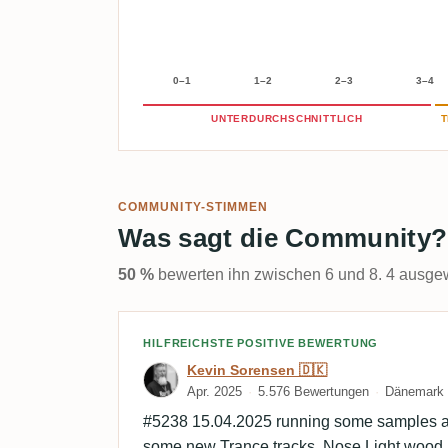
0–1
1–2
2–3
3–4
UNTERDURCHSCHNITTLICH
T
COMMUNITY-STIMMEN
Was sagt die Community?
50 %
bewerten ihn zwischen 6 und 8. 4 ausgew
Bewertung von Kevin Sor
HILFREICHSTE POSITIVE BEWERTUNG
Kevin Sorensen 🇩🇰
Apr. 2025
5.576 Bewertungen
Dänemark
#5238 15.04.2025 running some samples at
some new Trance tracks. Nose Light wood, f