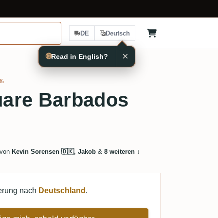
DE
Deutsch
×
🌐
Read in English?
1%
are Barbados
 von
Kevin Sorensen 🇩🇰
,
Jakob
&
8 weiteren
↓
ferung nach
Deutschland
.