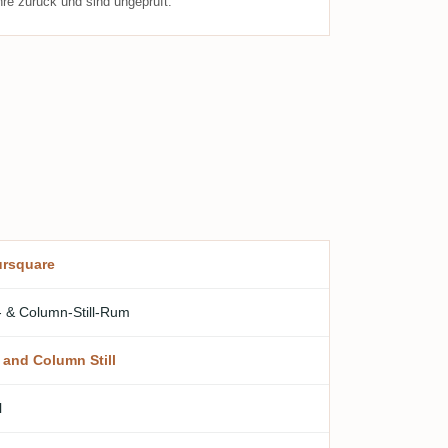
re zurück und sind ungeprüft.
rsquare
- & Column-Still-Rum
 and Column Still
l