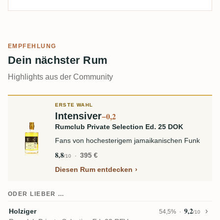
EMPFEHLUNG
Dein nächster Rum
Highlights aus der Community
ERSTE WAHL
Intensiver
−0,2
Rumclub Private Selection Ed. 25 DOK
Fans von hochesterigem jamaikanischen Funk
8,8
395 €
/10
Diesen Rum entdecken
ODER LIEBER …
9,2
Holziger
54,5%
/10