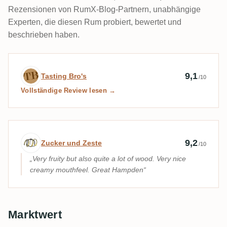
Rezensionen von RumX-Blog-Partnern, unabhängige
Experten, die diesen Rum probiert, bewertet und
beschrieben haben.
Expertenbewertung von Tasting Bro's
9,1
Tasting Bro's
/10
Vollständige Review lesen →
Expertenbewertung von Zucker und Zest
9,2
Zucker und Zeste
/10
Very fruity but also quite a lot of wood. Very nice
creamy mouthfeel. Great Hampden
Marktwert