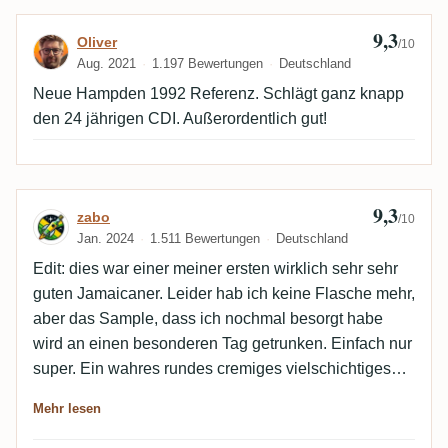
9,3
Bewertung von Oliver
Oliver
/10
Aug. 2021
1.197 Bewertungen
Deutschland
Neue Hampden 1992 Referenz. Schlägt ganz knapp
den 24 jährigen CDI. Außerordentlich gut!
9,3
Bewertung von zabo
zabo
/10
Jan. 2024
1.511 Bewertungen
Deutschland
Edit: dies war einer meiner ersten wirklich sehr sehr
guten Jamaicaner. Leider hab ich keine Flasche mehr,
aber das Sample, dass ich nochmal besorgt habe
wird an einen besonderen Tag getrunken. Einfach nur
super. Ein wahres rundes cremiges vielschichtiges
Geschmackserlebnis. Mehr muss man nicht dazu
Mehr lesen
sagen. Mein neuer Spitzenreiter in meinem Ranking.