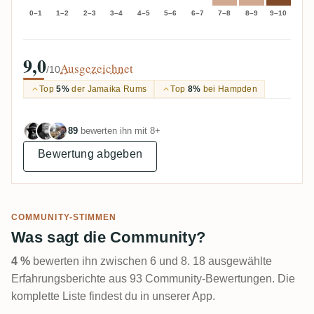
0–1
1–2
2–3
3–4
4–5
5–6
6–7
7–8
8–9
9–10
9,0
Ausgezeichnet
/10
Top
5%
der Jamaika Rums
Top
8%
bei Hampden
89
bewerten ihn mit 8+
Bewertung abgeben
COMMUNITY-STIMMEN
Was sagt die Community?
4 %
bewerten ihn zwischen 6 und 8. 18 ausgewählte
Erfahrungsberichte aus 93 Community-Bewertungen. Die
komplette Liste findest du in unserer App.