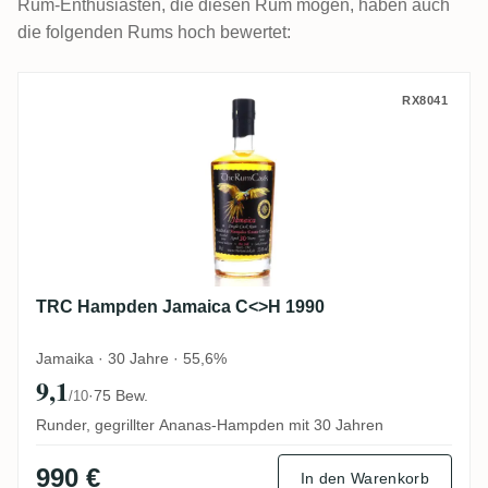
Rum-Enthusiasten, die diesen Rum mögen, haben auch
die folgenden Rums hoch bewertet:
TRC Hampden Jamaica C<>H 1990
RX8041
TRC Hampden Jamaica C<>H 1990
Jamaika · 30 Jahre · 55,6%
9,1
·
75 Bew.
/10
Runder, gegrillter Ananas-Hampden mit 30 Jahren
990 €
In den Warenkorb