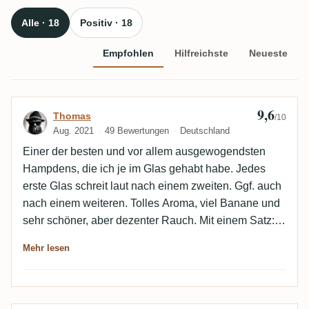
Alle · 18
Positiv · 18
Empfohlen
Hilfreichste
Neueste
9,6
Bewertung von Thomas
Thomas
/10
Aug. 2021
49 Bewertungen
Deutschland
Einer der besten und vor allem ausgewogendsten
Hampdens, die ich je im Glas gehabt habe. Jedes
erste Glas schreit laut nach einem zweiten. Ggf. auch
nach einem weiteren. Tolles Aroma, viel Banane und
sehr schöner, aber dezenter Rauch. Mit einem Satz:
Viel besser geht es nicht.
Mehr lesen