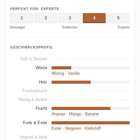
PERFEKT FÜR: EXPERTE
1
2
3
4
5
Einsteiger
Entdecker
Experte
GESCHMACKSPROFIL
Süß & Dessert
Würze
Würzig
·
Vanille
Holz
Trockenfrucht
Röstig & dunkel
Frucht
Ananas
·
Mango
·
Banane
Funk & Ester
Ester
·
Vergoren
·
Klebstoff
Vegetal & floral