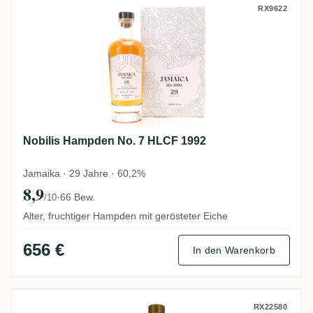
Nobilis Hampden No. 7 HLCF 1992
RX9622
Nobilis Hampden No. 7 HLCF 1992
Jamaika · 29 Jahre · 60,2%
8,9
·
66 Bew.
/10
Alter, fruchtiger Hampden mit gerösteter Eiche
656 €
In den Warenkorb
New Yarmouth Rumclub Private Selection 
RX22580