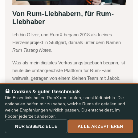
Von Rum-Liebhabern, für Rum-
Liebhaber
Ich bin Oliver, und RumX begann 2018 als kleines
Herzensprojekt in Stuttgart, damals unter dem Namen
Rum Tasting Notes
.
Was als mein digitales Verkostungstagebuch begann, ist
heute die umfangreichste Plattform für Rum-Fans
weltweit, getragen von einem kleinen Team mit Jakob,
Lukas und Katharina, dazu Robert, der uns als
🥃 Cookies & guter Geschmack
Freelancer unterstützt. Wir verbinden die kollektive
Die Essentials halten RumX am Laufen, sonst lädt nichts. Die
Intelligenz unserer Community mit einem integrierten
optionalen helfen mir zu sehen, welche Rums dir gefallen und
Marktplatz, damit du mit Vertrauen wählen kannst, ohne
welche Empfehlungen wirklich passen. Du entscheidest, im
Footer jederzeit änderbar.
Papierkram, Umwege oder Fachjargon.
NUR ESSENZIELLE
ALLE AKZEPTIEREN
Oliver, Stuttgart