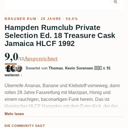
BRAUNER RUM
· 29 JAHRE · 58,6%
Hampden Rumclub Private
Selection Ed. 18 Treasure Cask
Jamaica HLCF 1992
9,0
Ausgezeichnet
/10
Bewertet von
Thomas
,
Kevin Sorensen 🇩🇰
&
91
weiteren
↓
Überreife Ananas, Banane und Klebstoff vorneweg, dann
rollen 29 Jahre Fassreifung mit Marzipan, Honig und
einem rauchigen, baconartigen Funk herein. Das ist
klassischer HLCF Hampden mit dem Ester-Kick, der durch
die lange tropische Reifung gemildert und abgerundet
Mehr lesen
wird. Die 58,6% sitzen so gut, dass die meisten Verkoster
DIE COMMUNITY SAGT
sie kaum bemerken. Einige finden, dass das Fass am