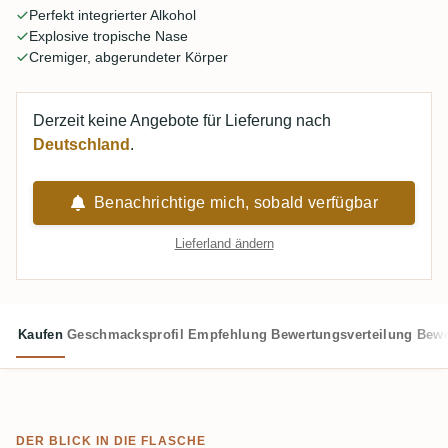
Perfekt integrierter Alkohol
Gaumen dominiert, aber allein die Nase bringt die Leute
Explosive tropische Nase
immer wieder zurück.
Cremiger, abgerundeter Körper
Derzeit keine Angebote für Lieferung nach
Deutschland
.
Benachrichtige mich, sobald verfügbar
Lieferland ändern
Kaufen
Geschmacksprofil
Empfehlung
Bewertungsverteilung
Bewe
DER BLICK IN DIE FLASCHE