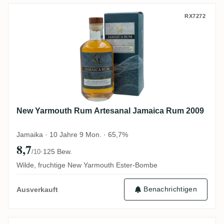
New Yarmouth Rum Artesanal Jamaica R
RX7272
New Yarmouth Rum Artesanal Jamaica Rum 2009
Jamaika · 10 Jahre 9 Mon. · 65,7%
8,7
·
125 Bew.
/10
Wilde, fruchtige New Yarmouth Ester-Bombe
Benachrichtigen
Ausverkauft