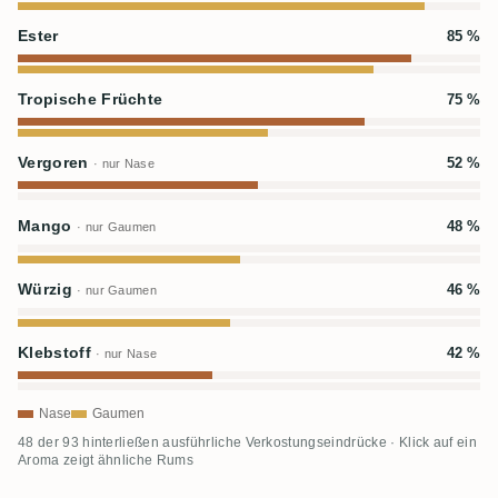
Ester
85 %
Tropische Früchte
75 %
Vergoren
52 %
· nur Nase
Mango
48 %
· nur Gaumen
Würzig
46 %
· nur Gaumen
Klebstoff
42 %
· nur Nase
Nase
Gaumen
48 der 93 hinterließen ausführliche Verkostungseindrücke · Klick auf ein
Aroma zeigt ähnliche Rums