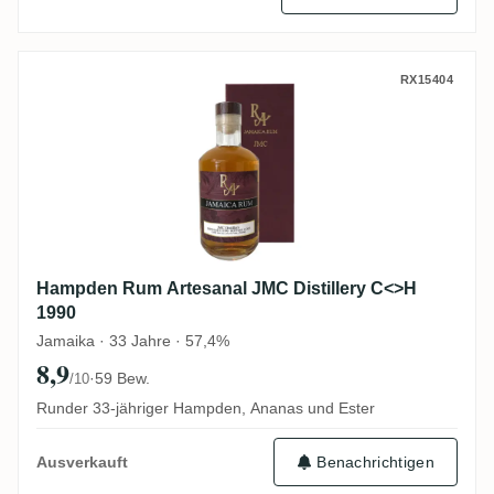
Hampden Rum Artesanal JMC Distillery C
RX15404
Hampden Rum Artesanal JMC Distillery C<>H
1990
Jamaika · 33 Jahre · 57,4%
8,9
·
59 Bew.
/10
Runder 33-jähriger Hampden, Ananas und Ester
Benachrichtigen
Ausverkauft