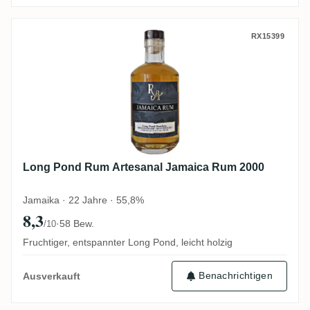
Long Pond Rum Artesanal Jamaica Rum 2
RX15399
Long Pond Rum Artesanal Jamaica Rum 2000
Jamaika · 22 Jahre · 55,8%
8,3
·
58 Bew.
/10
Fruchtiger, entspannter Long Pond, leicht holzig
Benachrichtigen
Ausverkauft