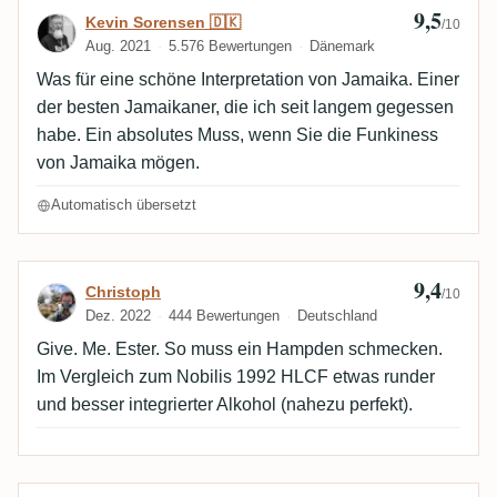
9,5
Bewertung von Kevin Sorensen 🇩🇰
Kevin Sorensen 🇩🇰
/10
Aug. 2021
5.576 Bewertungen
Dänemark
Was für eine schöne Interpretation von Jamaika. Einer
der besten Jamaikaner, die ich seit langem gegessen
habe. Ein absolutes Muss, wenn Sie die Funkiness
von Jamaika mögen.
Automatisch übersetzt
9,4
Bewertung von Christoph
Christoph
/10
Dez. 2022
444 Bewertungen
Deutschland
Give. Me. Ester. So muss ein Hampden schmecken.
Im Vergleich zum Nobilis 1992 HLCF etwas runder
und besser integrierter Alkohol (nahezu perfekt).