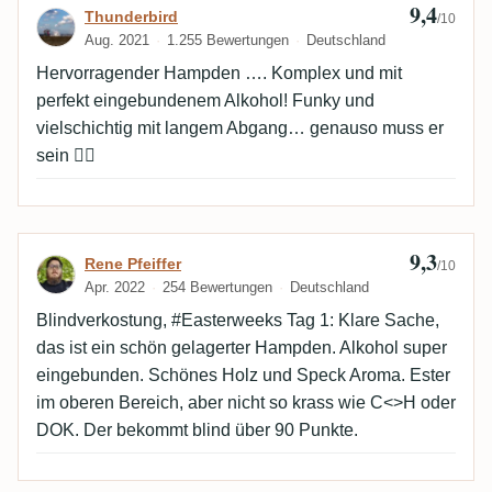
9,4
Bewertung von Thunderbird
Thunderbird
/10
Aug. 2021
1.255 Bewertungen
Deutschland
Hervorragender Hampden …. Komplex und mit
perfekt eingebundenem Alkohol! Funky und
vielschichtig mit langem Abgang… genauso muss er
sein 👍🏻
9,3
Bewertung von Rene Pfeiffer
Rene Pfeiffer
/10
Apr. 2022
254 Bewertungen
Deutschland
Blindverkostung, #Easterweeks Tag 1: Klare Sache,
das ist ein schön gelagerter Hampden. Alkohol super
eingebunden. Schönes Holz und Speck Aroma. Ester
im oberen Bereich, aber nicht so krass wie C<>H oder
DOK. Der bekommt blind über 90 Punkte.