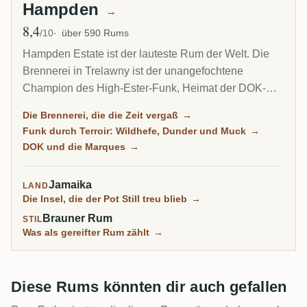
Hampden
→
8,4
Ø Bewertung
/10
über 590 Rums
Hampden Estate ist der lauteste Rum der Welt. Die
Brennerei in Trelawny ist der unangefochtene
Champion des High-Ester-Funk, Heimat der DOK-
Marque, die die Ester bis an die gesetzliche Grenze
Die Brennerei, die die Zeit vergaß
→
treibt, und mit Abstand die meistbewertete Brennerei
Funk durch Terroir: Wildhefe, Dunder und Muck
→
auf RumX. In Familienbesitz und reiner Batch-Betrieb,
DOK und die Marques
→
hat sie sich in einem Jahrhundert kaum verändert,
samt schimmelbedeckter Wände.
Jamaika
LAND
Die Insel, die der Pot Still treu blieb
→
Brauner Rum
STIL
Was als gereifter Rum zählt
→
Diese Rums könnten dir auch gefallen