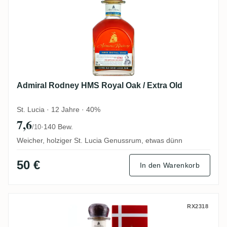
Admiral Rodney HMS Royal Oak / Extra Old
St. Lucia · 12 Jahre · 40%
7,6
·
140 Bew.
/10
Weicher, holziger St. Lucia Genussrum, etwas dünn
50 €
In den Warenkorb
Admiral Rodney HMS Monarch
RX2318