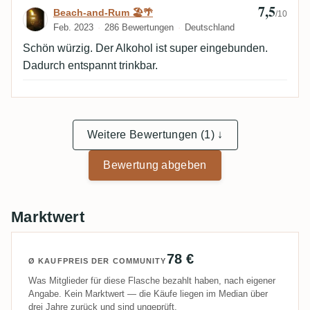
dass der Alkohol nicht so integriert ist, wie er sein
7,5
Bewertung von Beach-and-Rum 🏖️🌴
Beach-and-Rum 🏖️🌴
/10
könnte. Ein beeindruckender Rum und mein
Feb. 2023
286 Bewertungen
Deutschland
bisheriger Favorit aus der Asmiral Rodney-Reihe.
Schön würzig. Der Alkohol ist super eingebunden.
Dadurch entspannt trinkbar.
Weitere Bewertungen (1) ↓
Bewertung abgeben
Marktwert
78 €
Ø KAUFPREIS DER COMMUNITY
Was Mitglieder für diese Flasche bezahlt haben, nach eigener
Angabe. Kein Marktwert — die Käufe liegen im Median über
drei Jahre zurück und sind ungeprüft.