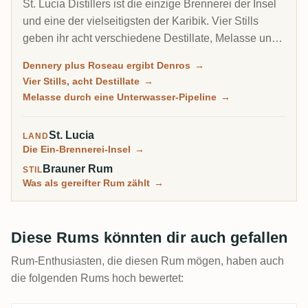
St. Lucia Distillers ist die einzige Brennerei der Insel
und eine der vielseitigsten der Karibik. Vier Stills
geben ihr acht verschiedene Destillate, Melasse und
Zuckerrohrsaft, Pot und Column, die ihre Blender in
Dennery plus Roseau ergibt Denros
→
alles verwandeln, vom bescheidenen Bounty bis zum
Vier Stills, acht Destillate
→
Kult-Chairman's-Reserve und dem Super-Premium
Melasse durch eine Unterwasser-Pipeline
→
Admiral Rodney. Sie baute sich nach einem
Brandstiftungsfeuer wieder auf und gehört nun
St. Lucia
LAND
derselben Gruppe wie Martiniques J.M und Clement.
Die Ein-Brennerei-Insel
→
Brauner Rum
STIL
Was als gereifter Rum zählt
→
Diese Rums könnten dir auch gefallen
Rum-Enthusiasten, die diesen Rum mögen, haben auch
die folgenden Rums hoch bewertet: