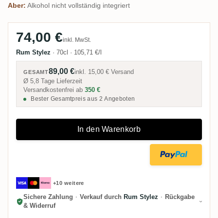
Aber:
Alkohol nicht vollständig integriert
74,00 €
inkl. MwSt.
Rum Stylez
·
70cl
·
105,71 €/l
89,00 €
inkl.
15,00 €
Versand
GESAMT
Ø 5,8 Tage Lieferzeit
Versandkostenfrei ab
350 €
Bester Gesamtpreis aus 2 Angeboten
In den Warenkorb
+10 weitere
Sichere Zahlung
·
Verkauf durch
Rum Stylez
·
Rückgabe
& Widerruf