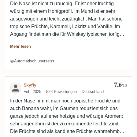
Die Nase ist nicht zu rauchig. Er ist eher fruchtig-
würzig mit einem Honigprofil. Im Mund ist er sehr
ausgewogen und leicht zugänglich. Man hat schöne
tropische Früchte, Karamell, Lakritz und Vanille. Im
Abgang findet man die für Whiskey typischen torfigen
Noten sowie Tabaknoten. Ich finde diese Referenz
Mehr lesen
nett und der Whiskey-Finish ist eher zurückhaltend.
Es ist eindeutig nicht die Art von Flasche, zu der ich
Automatisch übersetzt
gegriffen hätte, daher ist es cool, dass ich sie als
Geschenk erhalten habe.
7,6
Bewertung von Skyfly
Skyfly
/10
Feb. 2025
528 Bewertungen
Deutschland
In der Nase nimmt man noch tropische Früchte und
auch Banana wahr, im Gaumen reduziert sich das
ganze jedoch auf eher holzige und würzige Aromen;
sehr angenehm ist der zu erkennende leichte Zimt.
Die Früchte sind als kandierte Früchte wahrnehmbar.