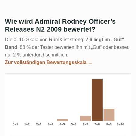
Wie wird Admiral Rodney Officer's
Releases N2 2009 bewertet?
Die 0–10-Skala von RumX ist streng:
7,6 liegt im „Gut“-
Band
. 88 % der Taster bewerten ihn mit „Gut“ oder besser,
nur 2 % unterdurchschnittlich.
Zur vollständigen Bewertungsskala →
0–1
1–2
2–3
3–4
4–5
5–6
6–7
7–8
8–9
9–10