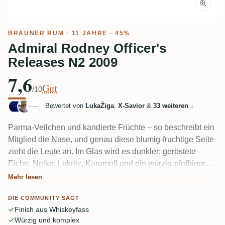
BRAUNER RUM
· 11 JAHRE · 45%
Admiral Rodney Officer's
Releases N2 2009
7,6
Gut
/10
Bewertet von
LukaŽiga
,
X-Savior
&
33 weiteren
↓
Parma-Veilchen und kandierte Früchte – so beschreibt ein
Mitglied die Nase, und genau diese blumig-fruchtige Seite
zieht die Leute an. Im Glas wird es dunkler: geröstete
Eiche, Nelke, Lakritz, Karamell und ein würzig-pfeffriger
Biss, mit einem Finish aus irischem Whiskeyfass, das
Mehr lesen
Tabak und eine leichte medizinische Note hinzufügt.
DIE COMMUNITY SAGT
Einige Verkoster wünschen sich, dass der 45% Alkohol
Finish aus Whiskeyfass
weicher sitzt.
Würzig und komplex