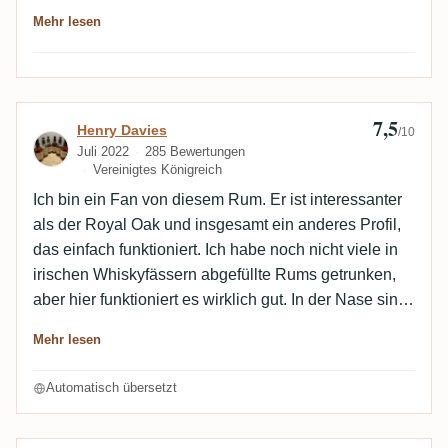
Alkohol in Nase und Gaumen zu stark, im Abgang
Mehr lesen
nicht mehr wahrzunehmen - demnach für mich nicht
ideal eingebunden.
7,5
Bewertung von Henry Davies
Henry Davies
/10
Juli 2022
285 Bewertungen
Vereinigtes Königreich
Ich bin ein Fan von diesem Rum. Er ist interessanter
als der Royal Oak und insgesamt ein anderes Profil,
das einfach funktioniert. Ich habe noch nicht viele in
irischen Whiskyfässern abgefüllte Rums getrunken,
aber hier funktioniert es wirklich gut. In der Nase sind
es Parma-Veilchen und kandierte Früchte, im Mund
Mehr lesen
süß und kandiert, aber mit mehr Komplexität und
einigen leichten Fassnoten neben honigartiger Süße.
Automatisch übersetzt
Der Abgang ist moderat mit etwas Schnaps und
warmen Gewürznoten. Das einzige, was mir fehlt, ist,