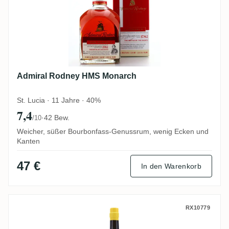
Admiral Rodney HMS Monarch
St. Lucia · 11 Jahre · 40%
7,4
·
42 Bew.
/10
Weicher, süßer Bourbonfass-Genussrum, wenig Ecken und
Kanten
47 €
In den Warenkorb
Wu Dram Clan Finest Jamaican Rum
RX10779