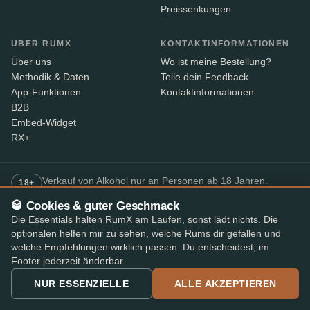
Preissenkungen
ÜBER RUMX
KONTAKTINFORMATIONEN
Über uns
Wo ist meine Bestellung?
Methodik & Daten
Teile dein Feedback
App-Funktionen
Kontaktinformationen
B2B
Embed-Widget
RX+
Verkauf von Alkohol nur an Personen ab 18 Jahren.
18+
Versand mit Altersverifikation durch unsere Shop-Partner
🥃 Cookies & guter Geschmack
– der Paketbote prüft den Ausweis bei Lieferung.
Die Essentials halten RumX am Laufen, sonst lädt nichts. Die
optionalen helfen mir zu sehen, welche Rums dir gefallen und
welche Empfehlungen wirklich passen. Du entscheidest, im
SICHERES BEZAHLEN
Footer jederzeit änderbar.
+7
Die verfügbaren Zahlungsmethoden können je nach Shop variieren.
NUR ESSENZIELLE
ALLE AKZEPTIEREN
Bestbewertete Rum-App