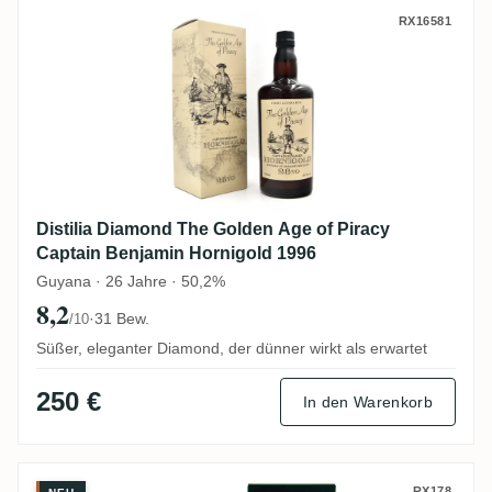
Distilia Diamond The Golden Age of Pirac
RX16581
Distilia Diamond The Golden Age of Piracy
Captain Benjamin Hornigold 1996
Guyana · 26 Jahre · 50,2%
8,2
·
31 Bew.
/10
Süßer, eleganter Diamond, der dünner wirkt als erwartet
250 €
In den Warenkorb
RX178