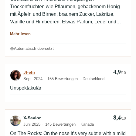
Trockenfrüchten wie Pflaumen, gebackenem Honig
mit Äpfeln und Birnen, braunem Zucker, Lakritze,
Vanille und Himbeeren. Etwas Parfüm, Leder und
Gummi sind ebenfalls zu erkennen. Alles gut
Mehr lesen
ausgewogen, Alkohol integriert. 8,5:Am Gaumen ist er
buttrig, fruchtig mit tropischen Früchten und würzigem
Automatisch übersetzt
Pfeffer, Salz mit geröstetem Holz, Vanille, Tabak,
Melasse, später rote Früchte wie Kirsche, schwarze
Johannisbeere und süßer Chili, etwas trocken.
4,9
Bewertung von JFehr
JFehr
/10
8,3:Asiatische Gewürze und andere warme Gewürze
Sept. 2024
155 Bewertungen
Deutschland
sind präsent mit einem Hauch von Eiche, Salzigkeit
Unspektakulär
und Rauchigkeit im Abgang.
8,4
Bewertung von X-Savior
X-Savior
/10
Juni 2025
145 Bewertungen
Kanada
On The Rocks: On the nose it’s very subtle with a mild