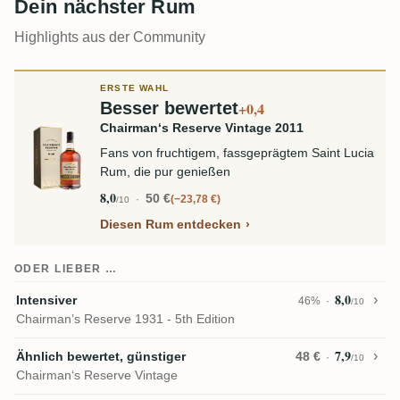
Dein nächster Rum
Highlights aus der Community
ERSTE WAHL
Besser bewertet
+0,4
Chairman‘s Reserve Vintage 2011
Fans von fruchtigem, fassgeprägtem Saint Lucia
Rum, die pur genießen
8,0
50 €
−23,78 €
/10
Diesen Rum entdecken
ODER LIEBER …
8,0
Intensiver
46%
/10
Chairman’s Reserve 1931 - 5th Edition
7,9
Ähnlich bewertet, günstiger
48 €
/10
Chairman‘s Reserve Vintage