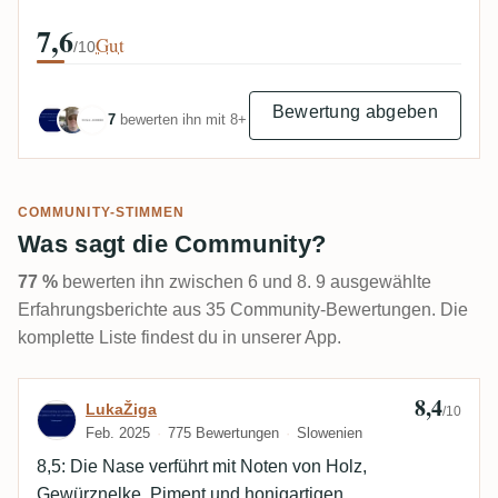
7,6
Gut
/10
Bewertung abgeben
7
bewerten ihn mit 8+
COMMUNITY-STIMMEN
Was sagt die Community?
77 %
bewerten ihn zwischen 6 und 8. 9 ausgewählte
Erfahrungsberichte aus 35 Community-Bewertungen. Die
komplette Liste findest du in unserer App.
8,4
Bewertung von LukaŽiga
LukaŽiga
/10
Feb. 2025
775 Bewertungen
Slowenien
8,5: Die Nase verführt mit Noten von Holz,
Gewürznelke, Piment und honigartigen