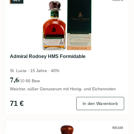
Admiral Rodney HMS Formidable
NEU
Admiral Rodney HMS Formidable
St. Lucia · 15 Jahre · 40%
7,6
·
66 Bew.
/10
Weicher, süßer Genussrum mit Honig- und Eichennoten
71 €
In den Warenkorb
Admiral Rodney HMS Royal Oak / Extra O
RX140