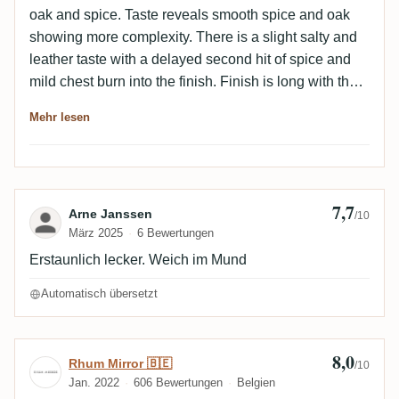
oak and spice. Taste reveals smooth spice and oak
showing more complexity. There is a slight salty and
leather taste with a delayed second hit of spice and
mild chest burn into the finish. Finish is long with the
spice returning and then fading with some mild chest
Mehr lesen
warmth. There is a beautiful Irish whiskey undertones.
Mixed Pepsi Zero: On the nose
7,7
Bewertung von Arne Janssen
Arne Janssen
/10
März 2025
6 Bewertungen
Erstaunlich lecker. Weich im Mund
Automatisch übersetzt
8,0
Bewertung von Rhum Mirror 🇧🇪
Rhum Mirror 🇧🇪
/10
Jan. 2022
606 Bewertungen
Belgien