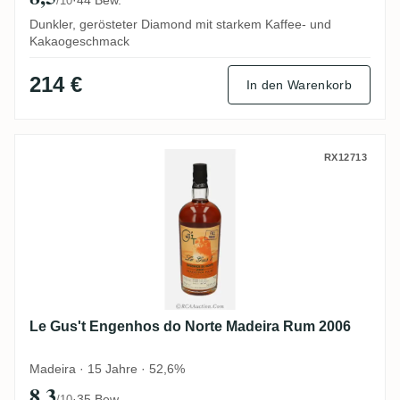
/10
Dunkler, gerösteter Diamond mit starkem Kaffee- und
Kakaogeschmack
214 €
In den Warenkorb
Le Gus't Engenhos do Norte Madeira Rum
RX12713
Le Gus't Engenhos do Norte Madeira Rum 2006
Madeira · 15 Jahre · 52,6%
8,3
·
35 Bew.
/10