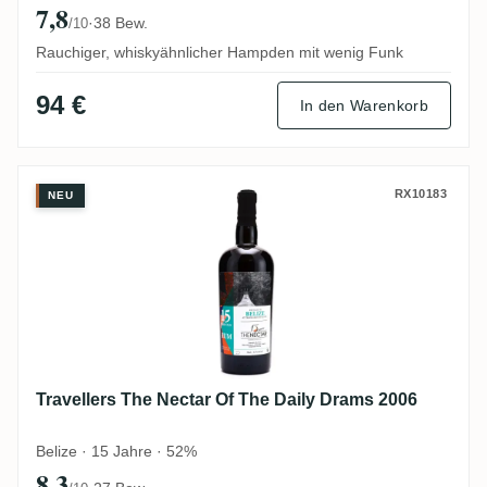
7,8
·
38 Bew.
/10
Rauchiger, whiskyähnlicher Hampden mit wenig Funk
94 €
In den Warenkorb
Travellers The Nectar Of The Daily Drams
RX10183
NEU
Travellers The Nectar Of The Daily Drams 2006
Belize · 15 Jahre · 52%
8,3