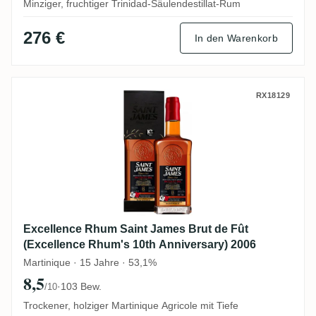
Minziger, fruchtiger Trinidad-Säulendestillat-Rum
276 €
In den Warenkorb
Excellence Rhum Saint James Brut de Fût
RX18129
Excellence Rhum Saint James Brut de Fût
(Excellence Rhum's 10th Anniversary) 2006
Martinique · 15 Jahre · 53,1%
8,5
·
103 Bew.
/10
Trockener, holziger Martinique Agricole mit Tiefe