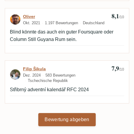
8,1
Bewertung von Oliver
Oliver
/10
Okt. 2021
1.197 Bewertungen
Deutschland
Blind könnte das auch ein guter Foursquare oder
Column Still Guyana Rum sein.
7,9
Bewertung von Filip Šikula
Filip Šikula
/10
Dez. 2024
583 Bewertungen
Tschechische Republik
Střibrný adventní kalendář RFC 2024
Bewertung abgeben