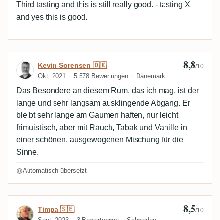
Third tasting and this is still really good. - tasting X
and yes this is good.
8,8
Bewertung von Kevin Sorensen 🇩🇰
Kevin Sorensen 🇩🇰
/10
Okt. 2021
5.578 Bewertungen
Dänemark
Das Besondere an diesem Rum, das ich mag, ist der
lange und sehr langsam ausklingende Abgang. Er
bleibt sehr lange am Gaumen haften, nur leicht
frimuistisch, aber mit Rauch, Tabak und Vanille in
einer schönen, ausgewogenen Mischung für die
Sinne.
Automatisch übersetzt
8,5
Bewertung von Timpa 🇸🇪
Timpa 🇸🇪
/10
Sept. 2023
3 Bewertungen
Schweden