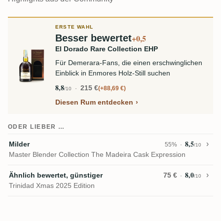
ERSTE WAHL
Besser bewertet
+0,5
El Dorado Rare Collection EHP
Für Demerara-Fans, die einen erschwinglichen
Einblick in Enmores Holz-Still suchen
8,8
215 €
+88,69 €
/10
Diesen Rum entdecken
ODER LIEBER …
8,5
Milder
55%
/10
Master Blender Collection The Madeira Cask Expression
8,0
Ähnlich bewertet, günstiger
75 €
/10
Trinidad Xmas 2025 Edition