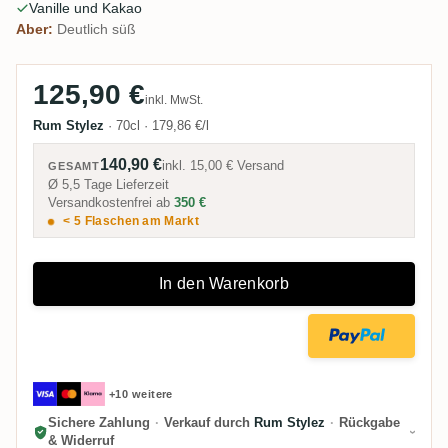
Vanille und Kakao
Aber:
Deutlich süß
125,90 €
inkl. MwSt.
Rum Stylez
·
70cl
·
179,86 €/l
140,90 €
inkl.
15,00 €
Versand
GESAMT
Ø 5,5 Tage Lieferzeit
Versandkostenfrei ab
350 €
< 5 Flaschen am Markt
In den Warenkorb
+10 weitere
Sichere Zahlung
·
Verkauf durch
Rum Stylez
·
Rückgabe
& Widerruf