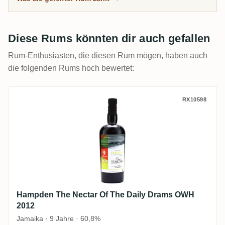
herum zusammengebrochen ist.
Diese Rums könnten dir auch gefallen
Rum-Enthusiasten, die diesen Rum mögen, haben auch
die folgenden Rums hoch bewertet:
Hampden The Nectar Of The Daily Drams
RX10598
Hampden The Nectar Of The Daily Drams OWH
2012
Jamaika · 9 Jahre · 60,8%