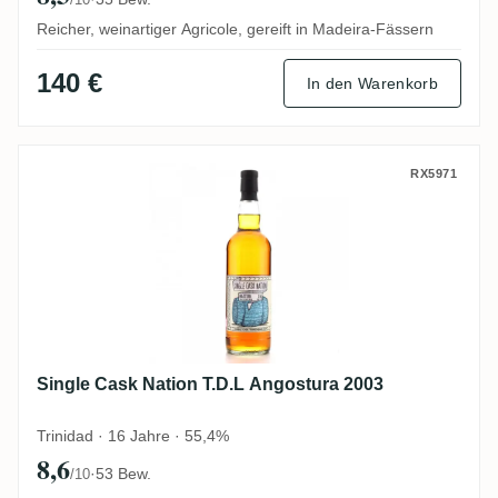
Reicher, weinartiger Agricole, gereift in Madeira-Fässern
140 €
In den Warenkorb
Single Cask Nation T.D.L Angostura 2003
RX5971
Single Cask Nation T.D.L Angostura 2003
Trinidad · 16 Jahre · 55,4%
8,6
·
53 Bew.
/10