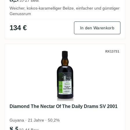
·
27 Bew.
/10
Weicher, kokos-karamelliger Belize, einfacher und günstiger
Genussrum
134 €
In den Warenkorb
Diamond The Nectar Of The Daily Drams 
RX13731
Diamond The Nectar Of The Daily Drams SV 2001
Guyana · 21 Jahre · 50,2%
8,5
·
44 Bew.