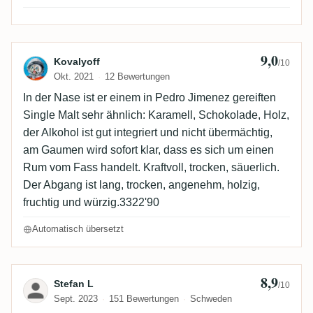
9,0
Bewertung von Kovalyoff
Kovalyoff
/10
Okt. 2021
12 Bewertungen
In der Nase ist er einem in Pedro Jimenez gereiften
Single Malt sehr ähnlich: Karamell, Schokolade, Holz,
der Alkohol ist gut integriert und nicht übermächtig,
am Gaumen wird sofort klar, dass es sich um einen
Rum vom Fass handelt. Kraftvoll, trocken, säuerlich.
Der Abgang ist lang, trocken, angenehm, holzig,
fruchtig und würzig.3322'90
Automatisch übersetzt
8,9
Bewertung von Stefan L
Stefan L
/10
Sept. 2023
151 Bewertungen
Schweden