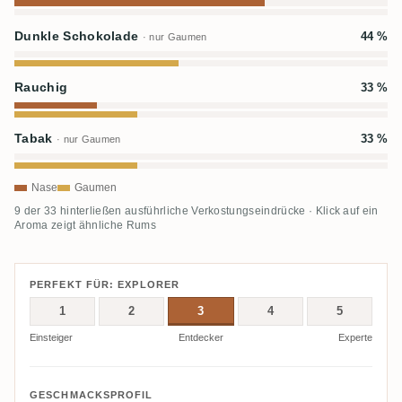
Dunkle Schokolade
44 %
· nur Gaumen
Rauchig
33 %
Tabak
33 %
· nur Gaumen
Nase
Gaumen
9 der 33 hinterließen ausführliche Verkostungseindrücke · Klick auf ein
Aroma zeigt ähnliche Rums
PERFEKT FÜR: EXPLORER
1
2
3
4
5
Einsteiger
Entdecker
Experte
GESCHMACKSPROFIL