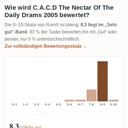
Wie wird C.A.C.D The Nectar Of The
Daily Drams 2005 bewertet?
Die 0–10-Skala von RumX ist streng:
8,3 liegt im „Sehr
gut“-Band
. 93 % der Taster bewerten ihn mit „Gut“ oder
besser, nur 0 % unterdurchschnittlich.
Zur vollständigen Bewertungsskala →
0–1
1–2
2–3
3–4
4–5
5–6
6–7
7–8
8–9
9–10
8,3
Sehr gut
/10