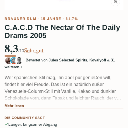
BRAUNER RUM
· 15 JAHRE · 61,7%
C.A.C.D The Nectar Of The Daily
Drams 2005
8,3
Sehr gut
/10
Bewertet von
Jules Selected Spirits
,
Kovalyoff
&
31
weiteren
↓
Wer spanischen Stil mag, ihn aber pur genießen will,
findet hier viel Freude. Das ist ein natürlich süßer
Venezuela-Column-Still mit Vanille, Kakao und dunkler
Schokolade vorn, dann Tabak und leichter Rauch, der von
der Fassstärke-Abfüllung kommt. Einige Tester brauchten
Mehr lesen
Zeit, um warm zu werden; ein Tropfen Wasser öffnet ihn.
DIE COMMUNITY SAGT
Ein Mitglied hielt ihn blind sogar für einen Foursquare oder
Langer, langsamer Abgang
Guyana Column Rum.