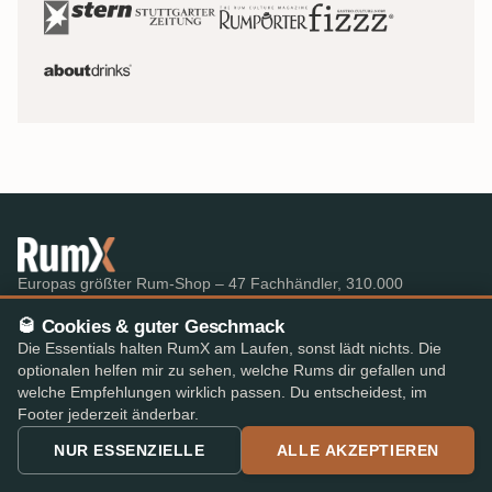
Europas größter Rum-Shop – 47 Fachhändler, 310.000
Bewertungen, ein Warenkorb.
🥃 Cookies & guter Geschmack
info@rumx.com
Die Essentials halten RumX am Laufen, sonst lädt nichts. Die
optionalen helfen mir zu sehen, welche Rums dir gefallen und
welche Empfehlungen wirklich passen. Du entscheidest, im
Footer jederzeit änderbar.
SHOP
WISSEN
NUR ESSENZIELLE
ALLE AKZEPTIEREN
Alle Rums
Was ist Rum?
Bestseller
FAQ & Glossar