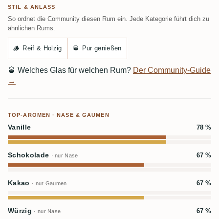
STIL & ANLASS
So ordnet die Community diesen Rum ein. Jede Kategorie führt dich zu
ähnlichen Rums.
🪵
Reif & Holzig
🥃
Pur genießen
🥃
Welches Glas für welchen Rum?
Der Community-Guide
→
TOP-AROMEN · NASE & GAUMEN
Vanille
78 %
Schokolade
67 %
· nur Nase
Kakao
67 %
· nur Gaumen
Würzig
67 %
· nur Nase