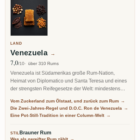
LAND
Venezuela
→
7,0
Ø Bewertung
/10
über 310 Rums
Venezuela ist Südamerikas große Rum-Nation,
Heimat von Diplomatico und Santa Teresa und eines
der strengsten Reifegesetze der Welt: mindestens
zwei Jahre, nur von Kuba erreicht. Aus Melasse und
Vom Zuckerland zum Ölstaat, und zurück zum Rum
→
Cane Honey gebaut, auf Pot Stills und Batch Kettles
Die Zwei-Jahres-Regel und D.O.C. Ron de Venezuela
→
destilliert und dann lange in Solera-Systemen gereift,
Eine Pot-Still-Tradition in einer Column-Welt
→
ist venezolanischer Rum weich, reich und
dessertartig, manchmal offen gesüßt, und wird in
Brauner Rum
STIL
einem Land gemacht, dessen Wirtschaft um ihn
Was als gereifter Rum zählt
→