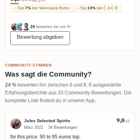
Top
7%
der Venezuela Rums
Top
10%
bei C.A.C.D
24
bewerten ihn mit 8+
Bewertung abgeben
COMMUNITY-STIMMEN
Was sagt die Community?
24 %
bewerten ihn zwischen 6 und 8. 8 ausgewählte
Erfahrungsberichte aus 33 Community-Bewertungen. Die
komplette Liste findest du in unserer App.
9,0
Bewertung von Jules Selected Spirits
Jules Selected Spirits
/10
März 2022
34 Bewertungen
for this price. 90 to 95 euros top.