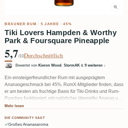
BRAUNER RUM
· 5 JAHRE · 45%
Tiki Lovers Hampden & Worthy
Park & Foursquare Pineapple
5,7
Durchschnittlich
/10
Bewertet von
Kieron Wood
,
StormAK
&
9 weiteren
↓
Ein einsteigerfreundlicher Rum mit ausgeprägtem
Ananasgeschmack bei 45%. RumX-Mitglieder finden, dass
er am besten als fruchtige Basis für Tiki-Drinks und Rum-
Punches funktioniert, mit natürlicher überreifer Ananas und
etwas Worthy Park Banane, die durchscheint.
Mehr lesen
DIE COMMUNITY SAGT
Großes Ananasaroma