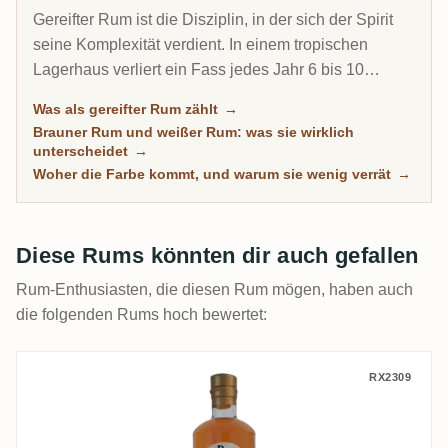
Gereifter Rum ist die Disziplin, in der sich der Spirit
seine Komplexität verdient. In einem tropischen
Lagerhaus verliert ein Fass jedes Jahr 6 bis 10
Prozent seines Inhalts durch Verdunstung. Deshalb
Was als gereifter Rum zählt
→
kann ein 8-jähriger Karibik-Rum tiefer schmecken als
Brauner Rum und weißer Rum: was sie wirklich
ein 20-jähriger Scotch. Diese Übersicht versammelt
unterscheidet
→
jeden Rum auf RumX, der echte Zeit im Holz
Woher die Farbe kommt, und warum sie wenig verrät
→
verbracht hat, mit Community-Bewertungen, die
wirklich reife Rums von bloß dunklen trennen.
Diese Rums könnten dir auch gefallen
Rum-Enthusiasten, die diesen Rum mögen, haben auch
die folgenden Rums hoch bewertet:
Clarendon & Worthy Park & Hampden Rum
RX2309