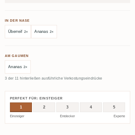
IN DER NASE
Überreif
Ananas
2×
2×
AM GAUMEN
Ananas
2×
3 der 11 hinterließen ausführliche Verkostungseindrücke
PERFEKT FÜR: EINSTEIGER
1
2
3
4
5
Einsteiger
Entdecker
Experte