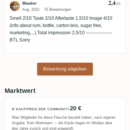
2,4
Bewertung von Blaidor
Blaidor
/10
Aug. 2022
75 Bewertungen
Smell 2/10 Taste 2/10 Aftertaste 1,5/10 Image 4/10
(info about rum, bottle, carton-box, sugar free,
marketing....) Total impression 2,5/10 ------------------
BTL Sorry
Bewertung abgeben
Marktwert
20 €
Ø KAUFPREIS DER COMMUNITY
Was Mitglieder für diese Flasche bezahlt haben, nach eigener
Angabe. Kein Marktwert — die Käufe liegen im Median über
drei Jahre zurück und sind ungeprüft.