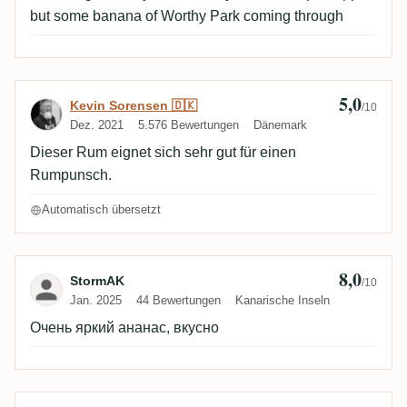
but some banana of Worthy Park coming through
5,0
Bewertung von Kevin Sorensen 🇩🇰
Kevin Sorensen 🇩🇰
/10
Dez. 2021
5.576 Bewertungen
Dänemark
Dieser Rum eignet sich sehr gut für einen
Rumpunsch.
Automatisch übersetzt
8,0
Bewertung von StormAK
StormAK
/10
Jan. 2025
44 Bewertungen
Kanarische Inseln
Очень яркий ананас, вкусно