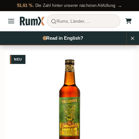
51,61 %.
Die Zahl hinter unserer nächsten Abfüllung. →
Rums, Länder, ...
×
Rum kaufen
Karibik
Hampden & Worthy Park & Foursquare
🌐
Read in English?
RX1068
NEU