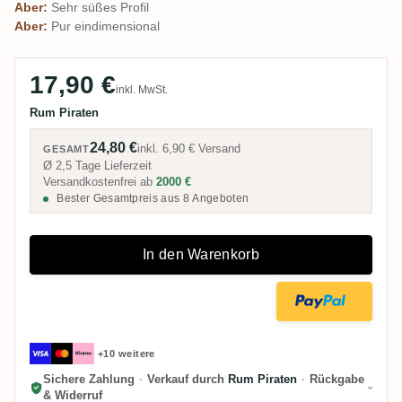
Aber:
Sehr süßes Profil
Aber:
Pur eindimensional
17,90 €
inkl. MwSt.
Rum Piraten
24,80 €
inkl.
6,90 €
Versand
GESAMT
Ø 2,5 Tage Lieferzeit
Versandkostenfrei ab
2000 €
Bester Gesamtpreis aus 8 Angeboten
In den Warenkorb
+10 weitere
Sichere Zahlung
·
Verkauf durch
Rum Piraten
·
Rückgabe
& Widerruf