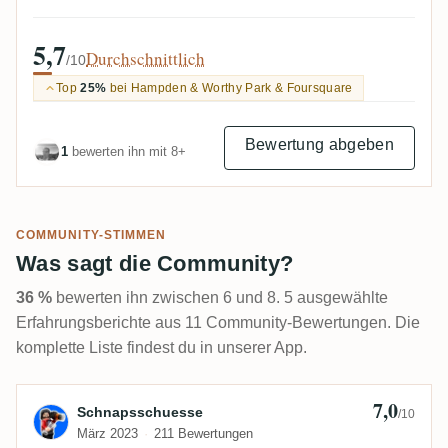
5,7
Durchschnittlich
/10
Top
25%
bei Hampden & Worthy Park & Foursquare
Bewertung abgeben
1
bewerten ihn mit 8+
COMMUNITY-STIMMEN
Was sagt die Community?
36 %
bewerten ihn zwischen 6 und 8. 5 ausgewählte
Erfahrungsberichte aus 11 Community-Bewertungen. Die
komplette Liste findest du in unserer App.
7,0
Bewertung von Schnapsschuesse
Schnapsschuesse
/10
März 2023
211 Bewertungen