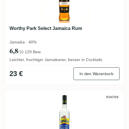
Worthy Park Select Jamaica Rum
Jamaika · 40%
6,8
·
129 Bew.
/10
Leichter, fruchtiger Jamaikaner, besser in Cocktails
23 €
In den Warenkorb
Worthy Park Rum-Bar Silver
RX4709