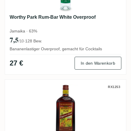
Worthy Park Rum-Bar White Overproof
Jamaika · 63%
7,5
·
128 Bew.
/10
Bananenlastiger Overproof, gemacht für Cocktails
27 €
In den Warenkorb
Long Pond & Monymusk Myers's Original 
RX1253