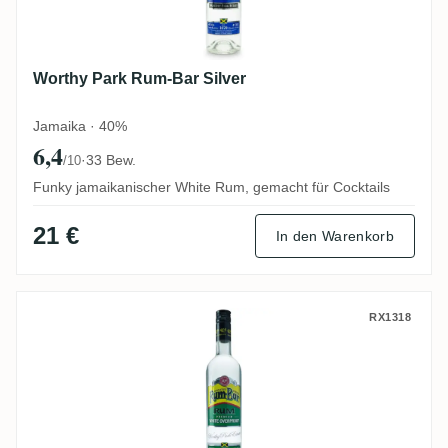
Worthy Park Rum-Bar Silver
Jamaika · 40%
6,4
·
33 Bew.
/10
Funky jamaikanischer White Rum, gemacht für Cocktails
21 €
In den Warenkorb
Worthy Park Rum-Bar White Overproof
RX1318