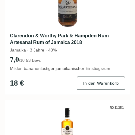
Clarendon & Worthy Park & Hampden Rum
Artesanal Rum of Jamaica 2018
Jamaika · 3 Jahre · 40%
7,0
·
53 Bew.
/10
Milder, bananenlastiger jamaikanischer Einstiegsrum
18 €
In den Warenkorb
Worthy Park Select Jamaica Rum
RX11351