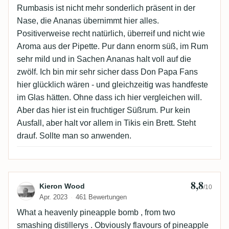
Rumbasis ist nicht mehr sonderlich präsent in der
Nase, die Ananas übernimmt hier alles.
Positiverweise recht natürlich, überreif und nicht wie
Aroma aus der Pipette. Pur dann enorm süß, im Rum
sehr mild und in Sachen Ananas halt voll auf die
zwölf. Ich bin mir sehr sicher dass Don Papa Fans
hier glücklich wären - und gleichzeitig was handfeste
im Glas hätten. Ohne dass ich hier vergleichen will.
Aber das hier ist ein fruchtiger Süßrum. Pur kein
Ausfall, aber halt vor allem in Tikis ein Brett. Steht
drauf. Sollte man so anwenden.
8,8
Bewertung von Kieron Wood
Kieron Wood
/10
Apr. 2023
461 Bewertungen
What a heavenly pineapple bomb , from two
smashing distillerys . Obviously flavours of pineapple