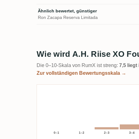
Ähnlich bewertet, günstiger
Ron Zacapa Reserva Limitada
Wie wird A.H. Riise XO Fo
Die 0–10-Skala von RumX ist streng:
7,5 lieg
Zur vollständigen Bewertungsskala →
0–1
1–2
2–3
3–4