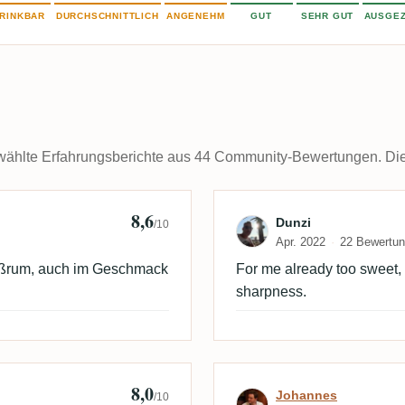
RINKBAR
DURCHSCHNITTLICH
ANGENEHM
GUT
SEHR GUT
AUSGEZ
ählte Erfahrungsberichte aus 44 Community-Bewertungen. Die k
8,6
Bewertung von 
Dunzi
/10
Apr. 2022
22 Bewertu
üßrum, auch im Geschmack
For me already too sweet, a
sharpness.
8,0
bo
Bewertung von
Johannes
/10