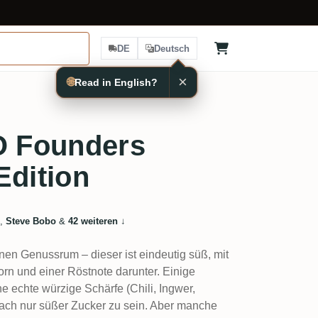
DE
Deutsch
×
🌐
Read in English?
O Founders
Edition
,
Steve Bobo
&
42 weiteren
↓
nen Genussrum – dieser ist eindeutig süß, mit
rn und einer Röstnote darunter. Einige
 echte würzige Schärfe (Chili, Ingwer,
infach nur süßer Zucker zu sein. Aber manche