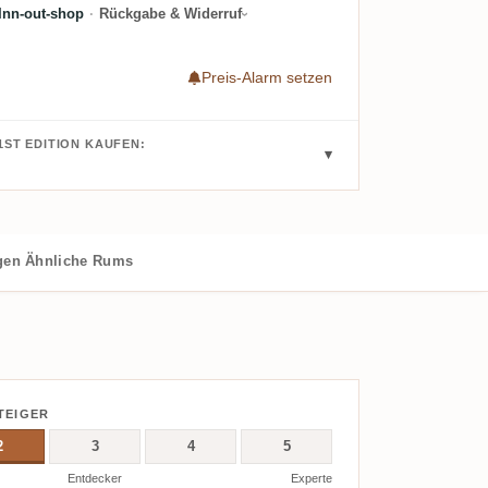
Inn-out-shop
·
Rückgabe & Widerruf
Preis-Alarm setzen
1ST EDITION KAUFEN:
gen
Ähnliche Rums
TEIGER
2
3
4
5
Entdecker
Experte