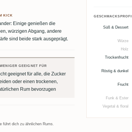
KICK
GESCHMACKSPROFI
der: Einige genießen die
Süß & Dessert
den, würzigen Abgang, andere
ärfe sind beide stark ausgeprägt.
Würze
Holz
Trockenfrucht
WENIGER GEEIGNET FÜR
Röstig & dunkel
cht geeignet für alle, die Zucker
eiden oder einen trockenen,
Frucht
atürlichen Rum bevorzugen
Funk & Ester
Vegetal & floral
 führt dich zu ähnlichen Rums.