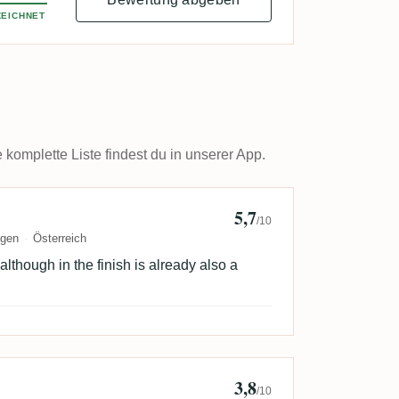
EICHNET
omplette Liste findest du in unserer App.
5,7
Dunzi
/10
ngen
Österreich
lthough in the finish is already also a
3,8
 Johannes
/10