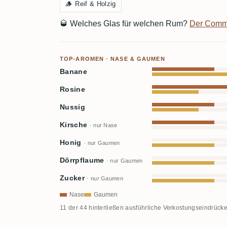
🪵
Reif & Holzig
🥃
Welches Glas für welchen Rum?
Der Comm
TOP-AROMEN · NASE & GAUMEN
Banane
Rosine
Nussig
Kirsche
· nur Nase
Honig
· nur Gaumen
Dörrpflaume
· nur Gaumen
Zucker
· nur Gaumen
Nase
Gaumen
11 der 44 hinterließen ausführliche Verkostungseindrücke