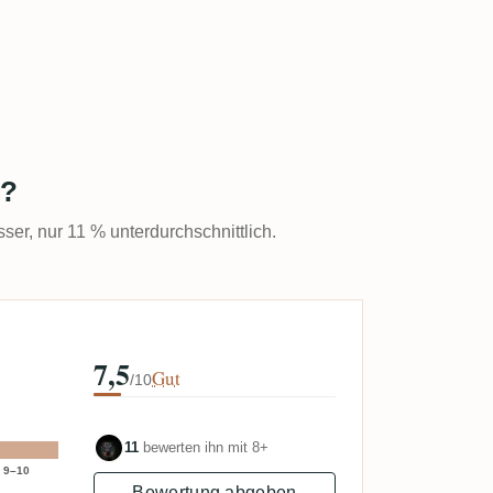
t?
sser, nur 11 % unterdurchschnittlich.
7,5
Gut
/10
11
bewerten ihn mit 8+
9–10
Bewertung abgeben