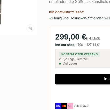
empfinden die Süße als künstlich
DIE COMMUNITY SAGT
Honig und Rosine
Wärmender, wür
299,00 €
inkl. MwSt.
Inn-out-shop
·
70cl
·
427,14 €/l
KOSTENLOSER VERSAND
Ø 2,2 Tage Lieferzeit
Auf Lager
In
+10 weitere