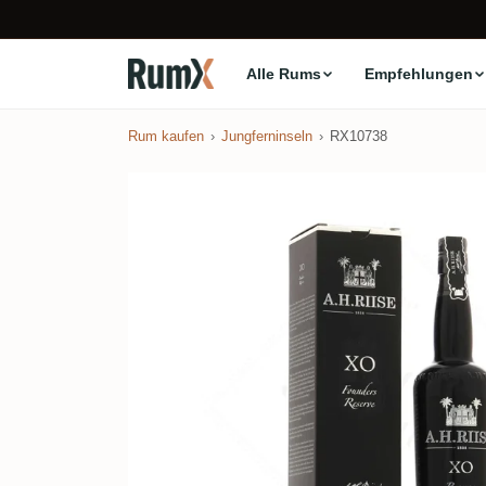
Alle Rums
Empfehlungen
Rum kaufen
Jungferninseln
RX10738