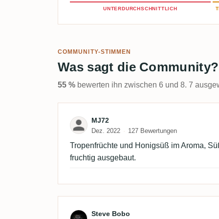
UNTERDURCHSCHNITTLICH
T
COMMUNITY-STIMMEN
Was sagt die Community?
55 %
bewerten ihn zwischen 6 und 8. 7 ausgew
Bewertung von MJ72
MJ72
Dez. 2022
127 Bewertungen
Tropenfrüchte und Honigsüß im Aroma, S
fruchtig ausgebaut.
Bewertung von Steve Bo
Steve Bobo