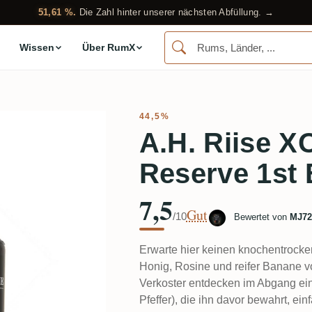
51,61 %.
Die Zahl hinter unserer nächsten Abfüllung. →
Wissen
Über RumX
44,5%
A.H. Riise X
Reserve 1st 
7,5
Gut
/10
Bewertet von
MJ72
Erwarte hier keinen knochentrocke
Honig, Rosine und reifer Banane vo
Verkoster entdecken im Abgang eine
Pfeffer), die ihn davor bewahrt, e