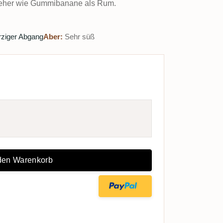
, eher wie Gummibanane als Rum.
ziger Abgang
Aber:
Sehr süß
 den Warenkorb