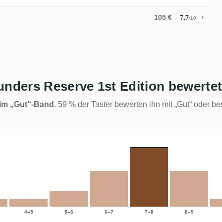
7,7
105 €
/10
unders Reserve 1st Edition bewerte
t im „Gut“-Band
. 59 % der Taster bewerten ihn mit „Gut“ oder be
4–5
5–6
6–7
7–8
8–9