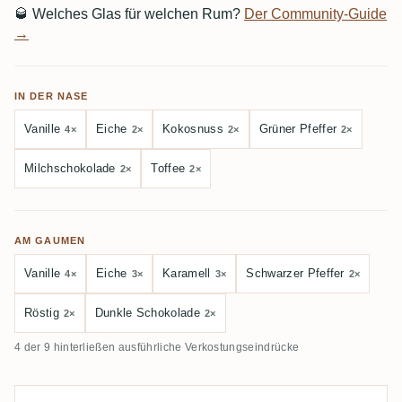
🥃
Welches Glas für welchen Rum?
Der Community-Guide
→
IN DER NASE
Vanille
Eiche
Kokosnuss
Grüner Pfeffer
4×
2×
2×
2×
Milchschokolade
Toffee
2×
2×
AM GAUMEN
Vanille
Eiche
Karamell
Schwarzer Pfeffer
4×
3×
3×
2×
Röstig
Dunkle Schokolade
2×
2×
4 der 9 hinterließen ausführliche Verkostungseindrücke