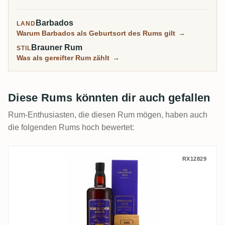
Minuten ausverkauft.
Barbados
LAND
Warum Barbados als Geburtsort des Rums gilt
→
Brauner Rum
STIL
Was als gereifter Rum zählt
→
Diese Rums könnten dir auch gefallen
Rum-Enthusiasten, die diesen Rum mögen, haben auch
die folgenden Rums hoch bewertet:
CoR Foursquare Barbados No. 15 2006
RX12829