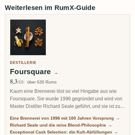
Weiterlesen im RumX-Guide
DESTILLERIE
Foursquare
→
8,3
Ø Bewertung
/10
über 630 Rums
Kaum eine Brennerei löst so viel Hingabe aus wie
Foursquare. Sie wurde 1996 gegründet und wird von
Master Distiller Richard Seale geführt, und sie ist zum
meistausgezeichneten und meistgesammelten Rum-
Eine Brennerei von 1996 mit 100 Jahren Vorsprung
→
Produzenten der Moderne geworden. Die fassstarken
Richard Seale und die reine Blend-Philosophie
→
Exceptional-Cask-Selection-Abfüllungen sind binnen
Exceptional Cask Selection: die Kult-Abfüllungen
→