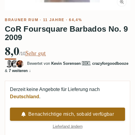
BRAUNER RUM
· 11 JAHRE · 64,4%
CoR Foursquare Barbados No. 9
2009
8,0
Sehr gut
/10
Bewertet von
Kevin Sorensen 🇩🇰
,
crazyforgoodbooze
&
7 weiteren
↓
Derzeit keine Angebote für Lieferung nach
Deutschland
.
Benachrichtige mich, sobald verfügbar
Lieferland ändern