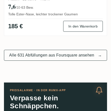
7,6
·
63 Bew.
/10
Tolle Ester-Nase, leichter trockener Gaumen
185 €
In den Warenkorb
Alle 631 Abfüllungen aus Foursquare ansehen
→
PREISALARME · IN DER RUMX-APP
Verpasse kein
Schnäppchen.