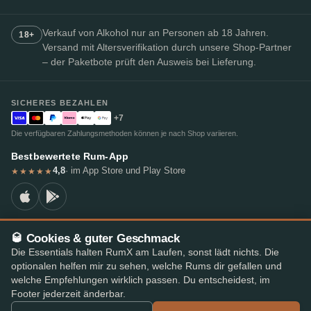
Verkauf von Alkohol nur an Personen ab 18 Jahren.
18+
Versand mit Altersverifikation durch unsere Shop-Partner
– der Paketbote prüft den Ausweis bei Lieferung.
SICHERES BEZAHLEN
+7
Die verfügbaren Zahlungsmethoden können je nach Shop variieren.
Bestbewertete Rum-App
4,8
· im App Store und Play Store
★★★★★
🥃 Cookies & guter Geschmack
© 2026 RumX
Die Essentials halten RumX am Laufen, sonst lädt nichts. Die
RumX® ist eine eingetragene Unionsmarke (EUTM Nr. 018407164).
optionalen helfen mir zu sehen, welche Rums dir gefallen und
Impressum
Datenschutzrichtlinie
Cookie-Einstellungen
AGB
welche Empfehlungen wirklich passen. Du entscheidest, im
Footer jederzeit änderbar.