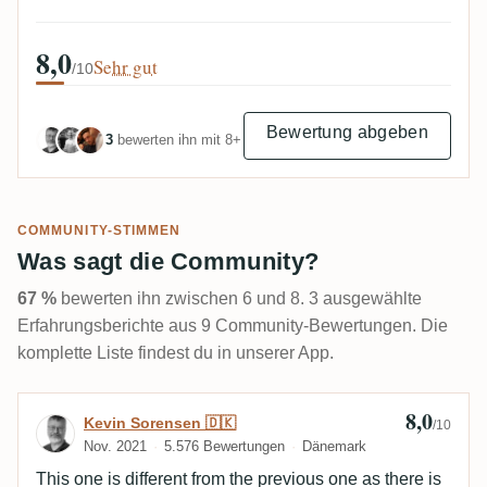
8,0
Sehr gut
/10
Bewertung abgeben
3
bewerten ihn mit 8+
COMMUNITY-STIMMEN
Was sagt die Community?
67 %
bewerten ihn zwischen 6 und 8. 3 ausgewählte
Erfahrungsberichte aus 9 Community-Bewertungen. Die
komplette Liste findest du in unserer App.
8,0
Bewertung von Kevin Sorensen 🇩🇰
Kevin Sorensen 🇩🇰
/10
Nov. 2021
5.576 Bewertungen
Dänemark
This one is different from the previous one as there is