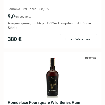
Jamaika · 29 Jahre · 58,1%
9,0
·
35 Bew.
/10
Ausgewogener, fruchtiger 1992er Hampden, mild für die
Stärke
380 €
In den Warenkorb
Romdeluxe Foursquare Wild Series Rum Ba
RX12304
Romdeluxe Foursquare Wild Series Rum