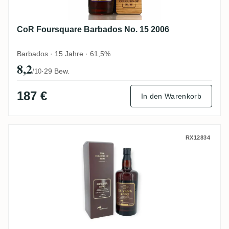
CoR Foursquare Barbados No. 15 2006
Barbados · 15 Jahre · 61,5%
8,2
·
29 Bew.
/10
187 €
In den Warenkorb
CoR Diamond Guyana Ed. 5 2003
RX12834