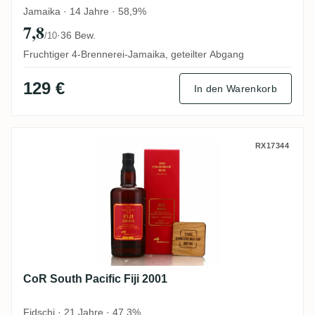
Jamaika · 14 Jahre · 58,9%
7,8
·
36 Bew.
/10
Fruchtiger 4-Brennerei-Jamaika, geteilter Abgang
129 €
In den Warenkorb
CoR South Pacific Fiji 2001
RX17344
CoR South Pacific Fiji 2001
Fidschi · 21 Jahre · 47,3%