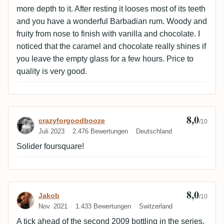
more depth to it. After resting it looses most of its teeth
and you have a wonderful Barbadian rum. Woody and
fruity from nose to finish with vanilla and chocolate. I
noticed that the caramel and chocolate really shines if
you leave the empty glass for a few hours. Price to
quality is very good.
8,0
Bewertung von crazyforgoodbooze
crazyforgoodbooze
/10
Juli 2023
2.476 Bewertungen
Deutschland
Solider foursquare!
8,0
Bewertung von Jakob
Jakob
/10
Nov. 2021
1.433 Bewertungen
Switzerland
A tick ahead of the second 2009 bottling in the series,