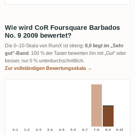
Wie wird CoR Foursquare Barbados
No. 9 2009 bewertet?
Die 0–10-Skala von RumX ist streng:
8,0 liegt im „Sehr
gut“-Band
. 100 % der Taster bewerten ihn mit „Gut“ oder
besser, nur 0 % unterdurchschnittlich.
Zur vollständigen Bewertungsskala →
0–1
1–2
2–3
3–4
4–5
5–6
6–7
7–8
8–9
9–10