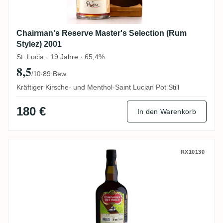
Chairman's Reserve Master's Selection (Rum
Stylez) 2001
St. Lucia · 19 Jahre · 65,4%
8,5
·
89 Bew.
/10
Kräftiger Kirsche- und Menthol-Saint Lucian Pot Still
180 €
In den Warenkorb
CDI Travellers Belize (Bottled for Perola) 
RX10130