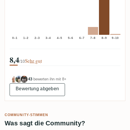
0–1
1–2
2–3
3–4
4–5
5–6
6–7
7–8
8–9
9–10
8,4
Sehr gut
/10
43
bewerten ihn mit 8+
Bewertung abgeben
COMMUNITY-STIMMEN
Was sagt die Community?