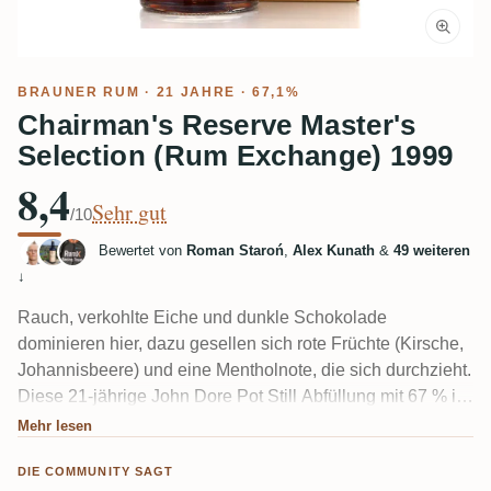
BRAUNER RUM
· 21 JAHRE · 67,1%
Chairman's Reserve Master's
Selection (Rum Exchange) 1999
8,4
Sehr gut
/10
Bewertet von
Roman Staroń
,
Alex Kunath
&
49 weiteren
↓
Rauch, verkohlte Eiche und dunkle Schokolade
dominieren hier, dazu gesellen sich rote Früchte (Kirsche,
Johannisbeere) und eine Mentholnote, die sich durchzieht.
Diese 21-jährige John Dore Pot Still Abfüllung mit 67 % ist
ein schwerer, dunkler, tanninreicher Brocken. Mehrere
Mehr lesen
Verkoster warnen, dass er eine lange Ruhezeit braucht,
DIE COMMUNITY SAGT
sonst verbrennt er dir die Nase. Nach dem Öffnen: