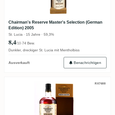
Chairman's Reserve Master's Selection (German
Edition) 2005
St. Lucia · 15 Jahre · 59,3%
8,4
·
74 Bew.
/10
Dunkler, dreckiger St. Lucia mit Mentholbiss
Benachrichtigen
Ausverkauft
Chairman's Reserve Master's Selection (R
RX7688