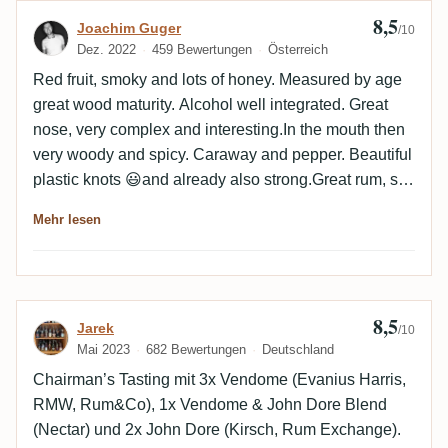
8,5
Bewertung von Joachim Guger
Joachim Guger
/10
Dez. 2022
459 Bewertungen
Österreich
Red fruit, smoky and lots of honey. Measured by age
great wood maturity. Alcohol well integrated. Great
nose, very complex and interesting.In the mouth then
very woody and spicy. Caraway and pepper. Beautiful
plastic knots 😃and already also strong.Great rum, so
far the best St.Lucia I had.
Mehr lesen
8,5
Bewertung von Jarek
Jarek
/10
Mai 2023
682 Bewertungen
Deutschland
Chairman’s Tasting mit 3x Vendome (Evanius Harris,
RMW, Rum&Co), 1x Vendome & John Dore Blend
(Nectar) und 2x John Dore (Kirsch, Rum Exchange).