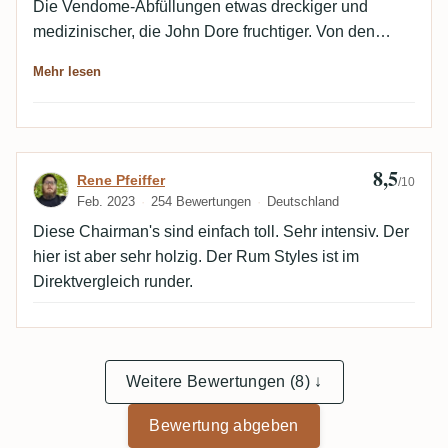
Die Vendome-Abfüllungen etwas dreckiger und
medizinischer, die John Dore fruchtiger. Von den
Vendome war für mich der Evanius Harris am
Mehr lesen
stimmigsten. Bei den John Dore hätte der Rum
Exchange gewonnen, wenn er nicht so holzig wäre
(bester in der Nase), so schmeckte mir der Kirsch
besser. Insgesamt die Nr. 1 war aber der Necktar, der
8,5
Bewertung von Rene Pfeiffer
Rene Pfeiffer
von beiden Stils das Beste vereinte, mild, lecker und
/10
Feb. 2023
254 Bewertungen
Deutschland
auf den Punkt gereift war. Tolle Nase, aber am
Gaumen und im Abgang für meinen Geschmack
Diese Chairman's sind einfach toll. Sehr intensiv. Der
etwas zu holzig.
hier ist aber sehr holzig. Der Rum Styles ist im
Direktvergleich runder.
Weitere Bewertungen (8) ↓
Bewertung abgeben