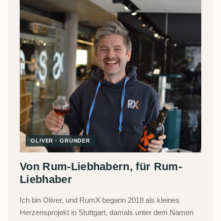
OLIVER · GRÜNDER
Von Rum-Liebhabern, für Rum-
Liebhaber
Ich bin Oliver, und RumX begann 2018 als kleines
Herzensprojekt in Stuttgart, damals unter dem Namen