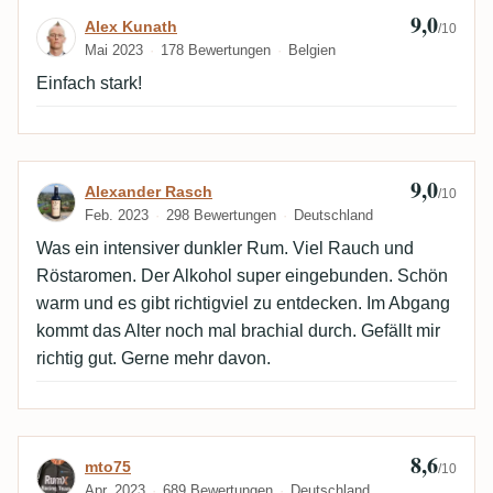
9,0
Bewertung von Alex Kunath
Alex Kunath
/10
Mai 2023
178 Bewertungen
Belgien
Einfach stark!
9,0
Bewertung von Alexander Rasch
Alexander Rasch
/10
Feb. 2023
298 Bewertungen
Deutschland
Was ein intensiver dunkler Rum. Viel Rauch und
Röstaromen. Der Alkohol super eingebunden. Schön
warm und es gibt richtigviel zu entdecken. Im Abgang
kommt das Alter noch mal brachial durch. Gefällt mir
richtig gut. Gerne mehr davon.
8,6
Bewertung von mto75
mto75
/10
Apr. 2023
689 Bewertungen
Deutschland