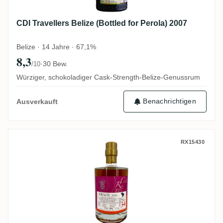
CDI Travellers Belize (Bottled for Perola) 2007
Belize · 14 Jahre · 67,1%
8,3
·
30 Bew.
/10
Würziger, schokoladiger Cask-Strength-Belize-Genussrum
Benachrichtigen
Ausverkauft
Rumclub Private Selection Ed. 34 2011
RX15430