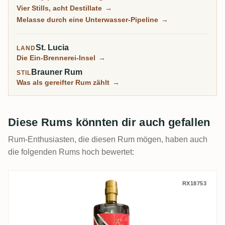
alles verwandeln, vom bescheidenen Bounty bis zum
Vier Stills, acht Destillate
→
Kult-Chairman's-Reserve und dem Super-Premium
Melasse durch eine Unterwasser-Pipeline
→
Admiral Rodney. Sie baute sich nach einem
Brandstiftungsfeuer wieder auf und gehört nun
St. Lucia
LAND
derselben Gruppe wie Martiniques J.M und Clement.
Die Ein-Brennerei-Insel
→
Brauner Rum
STIL
Was als gereifter Rum zählt
→
Diese Rums könnten dir auch gefallen
Rum-Enthusiasten, die diesen Rum mögen, haben auch
die folgenden Rums hoch bewertet:
Ten Cane Rumclub Private Selection Ed. 4
RX18753