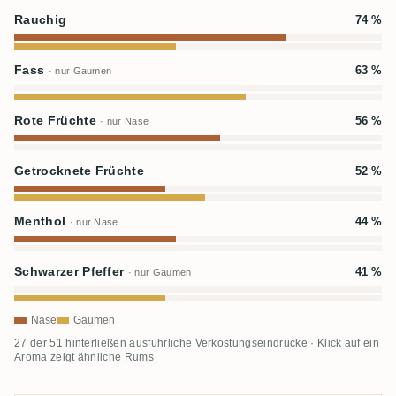
Rauchig
74 %
Fass
63 %
· nur Gaumen
Rote Früchte
56 %
· nur Nase
Getrocknete Früchte
52 %
Menthol
44 %
· nur Nase
Schwarzer Pfeffer
41 %
· nur Gaumen
Nase
Gaumen
27 der 51 hinterließen ausführliche Verkostungseindrücke · Klick auf ein
Aroma zeigt ähnliche Rums