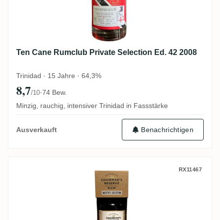
Ten Cane Rumclub Private Selection Ed. 42 2008
Trinidad · 15 Jahre · 64,3%
8,7
·
74 Bew.
/10
Minzig, rauchig, intensiver Trinidad in Fassstärke
Benachrichtigen
Ausverkauft
Chairman's Reserve Master's Selection (G
RX11467