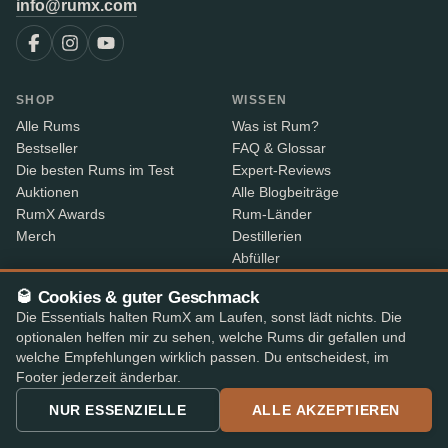
info@rumx.com
SHOP
WISSEN
Alle Rums
Was ist Rum?
Bestseller
FAQ & Glossar
Die besten Rums im Test
Expert-Reviews
Auktionen
Alle Blogbeiträge
RumX Awards
Rum-Länder
Merch
Destillerien
Abfüller
Jahrgänge
🥃 Cookies & guter Geschmack
Rum-Index
Die Essentials halten RumX am Laufen, sonst lädt nichts. Die
Preissenkungen
optionalen helfen mir zu sehen, welche Rums dir gefallen und
welche Empfehlungen wirklich passen. Du entscheidest, im
ÜBER RUMX
KONTAKTINFORMATIONEN
Footer jederzeit änderbar.
Über uns
Wo ist meine Bestellung?
NUR ESSENZIELLE
ALLE AKZEPTIEREN
Methodik & Daten
Teile dein Feedback
App-Funktionen
Kontaktinformationen