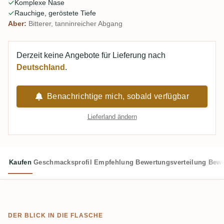
Komplexe Nase
Espresso, Tabak, Leder, Trockenfrüchte. Bitterer, holziger
Rauchige, geröstete Tiefe
Abgang spaltet die Meinungen.
Aber:
Bitterer, tanninreicher Abgang
Derzeit keine Angebote für Lieferung nach
Deutschland
.
Benachrichtige mich, sobald verfügbar
Lieferland ändern
Kaufen
Geschmacksprofil
Empfehlung
Bewertungsverteilung
Bewe
DER BLICK IN DIE FLASCHE