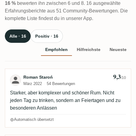
16 %
bewerten ihn zwischen 6 und 8. 16 ausgewählte
Erfahrungsberichte aus 51 Community-Bewertungen. Die
komplette Liste findest du in unserer App.
Alle · 16
Positiv · 16
Empfohlen
Hilfreichste
Neueste
9,3
Bewertung von Roman Staroń
Roman Staroń
/10
März 2022
54 Bewertungen
Starker, aber komplexer und schöner Rum. Nicht
jeden Tag zu trinken, sondern an Feiertagen und zu
besonderen Anlässen
Automatisch übersetzt