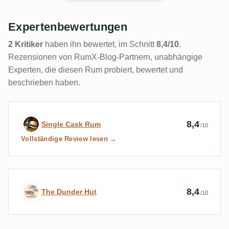
Expertenbewertungen
2 Kritiker
haben ihn bewertet, im Schnitt
8,4/10
.
Rezensionen von RumX-Blog-Partnern, unabhängige
Experten, die diesen Rum probiert, bewertet und
beschrieben haben.
Expertenbewertung von Single Cask Rum
8,4
Single Cask Rum
/10
Vollständige Review lesen →
Expertenbewertung von The Dunder Hut
8,4
The Dunder Hut
/10