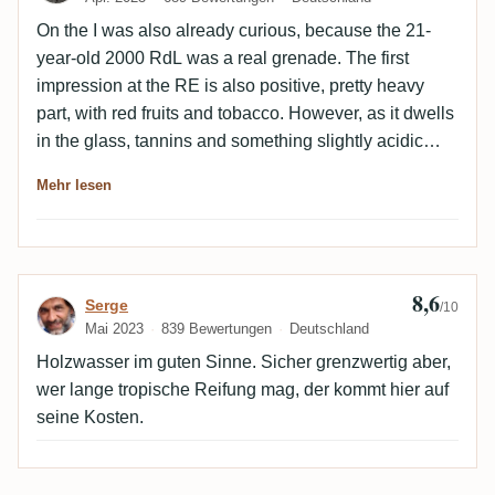
On the I was also already curious, because the 21-
year-old 2000 RdL was a real grenade. The first
impression at the RE is also positive, pretty heavy
part, with red fruits and tobacco. However, as it dwells
in the glass, tannins and something slightly acidic
come through clearly. Charred barrel and dried fruit on
Mehr lesen
the palate, tannins and black tea on the finish. Already
quite extreme the bottling. The RdL - although also
21-year-old - I found a little more balanced.
8,6
Bewertung von Serge
Serge
/10
Mai 2023
839 Bewertungen
Deutschland
Holzwasser im guten Sinne. Sicher grenzwertig aber,
wer lange tropische Reifung mag, der kommt hier auf
seine Kosten.