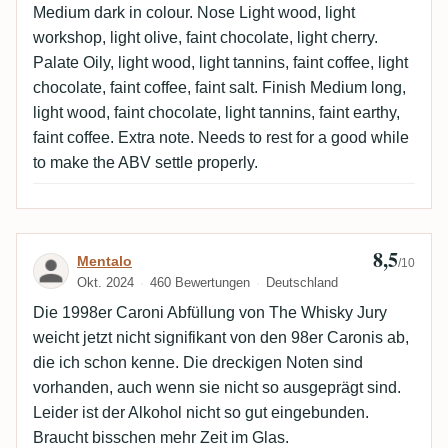
Medium dark in colour. Nose Light wood, light
workshop, light olive, faint chocolate, light cherry.
Palate Oily, light wood, light tannins, faint coffee, light
chocolate, faint coffee, faint salt. Finish Medium long,
light wood, faint chocolate, light tannins, faint earthy,
faint coffee. Extra note. Needs to rest for a good while
to make the ABV settle properly.
8,5
Bewertung von Mentalo
Mentalo
/10
Okt. 2024
460 Bewertungen
Deutschland
Die 1998er Caroni Abfüllung von The Whisky Jury
weicht jetzt nicht signifikant von den 98er Caronis ab,
die ich schon kenne. Die dreckigen Noten sind
vorhanden, auch wenn sie nicht so ausgeprägt sind.
Leider ist der Alkohol nicht so gut eingebunden.
Braucht bisschen mehr Zeit im Glas.