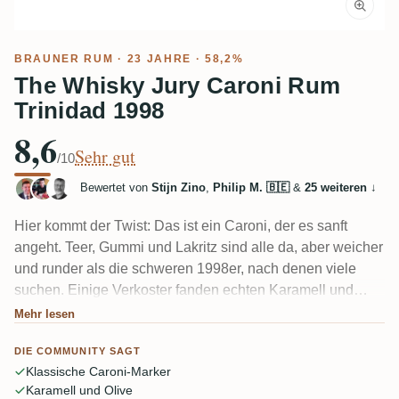
BRAUNER RUM
· 23 JAHRE · 58,2%
The Whisky Jury Caroni Rum
Trinidad 1998
8,6
Sehr gut
/10
Bewertet von
Stijn Zino
,
Philip M. 🇧🇪
&
25 weiteren
↓
Hier kommt der Twist: Das ist ein Caroni, der es sanft
angeht. Teer, Gummi und Lakritz sind alle da, aber weicher
und runder als die schweren 1998er, nach denen viele
suchen. Einige Verkoster fanden echten Karamell und
einen Hauch Olive, obwohl die meisten zustimmen, dass
Mehr lesen
der Alkohol nie ganz zur Ruhe kommt – mehrere nennen
DIE COMMUNITY SAGT
ihn heiß und nicht perfekt integriert. Gib ihm Zeit im Glas.
Klassische Caroni-Marker
Karamell und Olive