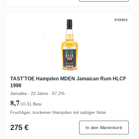
TAST'TOE Hampden MDEN Jamaican Rum
RX9950
TAST'TOE Hampden MDEN Jamaican Rum HLCF
1998
Jamaika · 23 Jahre · 57,2%
8,7
·
31 Bew.
/10
Fruchtiger, trockener Hampden mit salziger Note
275 €
In den Warenkorb