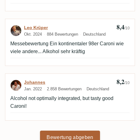
8,4
Bewertung von Leo Krüper
Leo Krüper
/10
Okt. 2024
884 Bewertungen
Deutschland
Messebewertung Ein kontinentaler 98er Caroni wie
viele andere... Alkohol sehr kräftig
8,2
Bewertung von Johannes
Johannes
/10
Jan. 2022
2.858 Bewertungen
Deutschland
Alcohol not optimally integrated, but tasty good
Caroni!
Bewertung abgeben