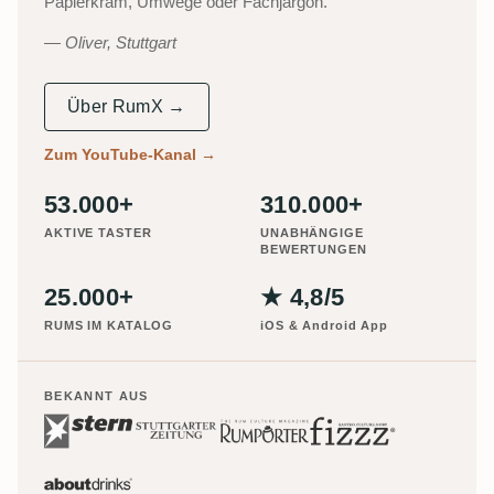
Papierkram, Umwege oder Fachjargon.
Oliver, Stuttgart
Über RumX →
Zum YouTube-Kanal
→
53.000+
310.000+
AKTIVE TASTER
UNABHÄNGIGE
BEWERTUNGEN
25.000+
★ 4,8/5
RUMS IM KATALOG
iOS & Android App
BEKANNT AUS