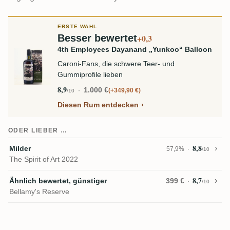
ERSTE WAHL
Besser bewertet
+0,3
4th Employees Dayanand „Yunkoo“ Balloon
Caroni-Fans, die schwere Teer- und
Gummiprofile lieben
8,9
1.000 €
+349,90 €
/10
Diesen Rum entdecken
ODER LIEBER …
8,8
Milder
57,9%
/10
The Spirit of Art 2022
8,7
Ähnlich bewertet, günstiger
399 €
/10
Bellamy's Reserve