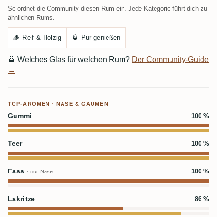
So ordnet die Community diesen Rum ein. Jede Kategorie führt dich zu
ähnlichen Rums.
🪵
Reif & Holzig
🥃
Pur genießen
🥃
Welches Glas für welchen Rum?
Der Community-Guide
→
TOP-AROMEN · NASE & GAUMEN
Gummi
100 %
Teer
100 %
Fass
100 %
· nur Nase
Lakritze
86 %