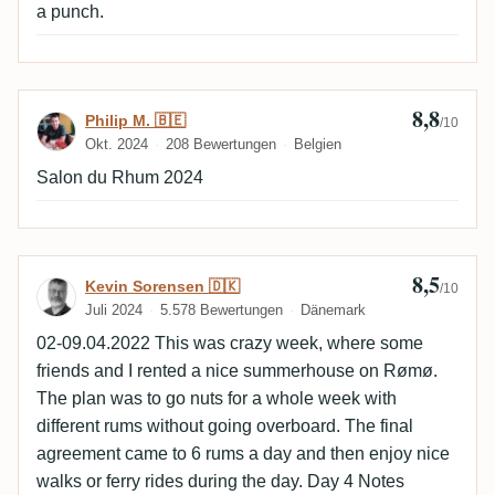
a punch.
8,8
Bewertung von Philip M. 🇧🇪
Philip M. 🇧🇪
/10
Okt. 2024
208 Bewertungen
Belgien
Salon du Rhum 2024
8,5
Bewertung von Kevin Sorensen 🇩🇰
Kevin Sorensen 🇩🇰
/10
Juli 2024
5.578 Bewertungen
Dänemark
02-09.04.2022 This was crazy week, where some
friends and I rented a nice summerhouse on Rømø.
The plan was to go nuts for a whole week with
different rums without going overboard. The final
agreement came to 6 rums a day and then enjoy nice
walks or ferry rides during the day. Day 4 Notes