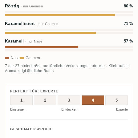
Röstig
86 %
· nur Gaumen
Karamellisiert
71 %
· nur Gaumen
Karamell
57 %
· nur Nase
Nase
Gaumen
7 der 27 hinterließen ausführliche Verkostungseindrücke · Klick auf ein
Aroma zeigt ähnliche Rums
PERFEKT FÜR: EXPERTE
1
2
3
4
5
Einsteiger
Entdecker
Experte
GESCHMACKSPROFIL