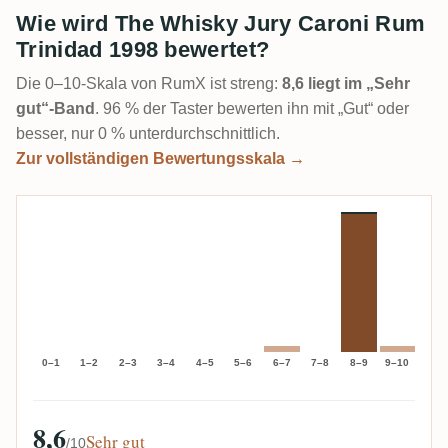
Wie wird The Whisky Jury Caroni Rum
Trinidad 1998 bewertet?
Die 0–10-Skala von RumX ist streng:
8,6 liegt im „Sehr
gut“-Band
. 96 % der Taster bewerten ihn mit „Gut“ oder
besser, nur 0 % unterdurchschnittlich.
Zur vollständigen Bewertungsskala →
0–1
1–2
2–3
3–4
4–5
5–6
6–7
7–8
8–9
9–10
8,6
Sehr gut
/10