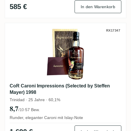
585 €
In den Warenkorb
CoR Caroni Impressions (Selected by Stef
RX17347
CoR Caroni Impressions (Selected by Steffen
Mayer) 1998
Trinidad · 25 Jahre · 60,1%
8,7
·
57 Bew.
/10
Runder, eleganter Caroni mit Islay-Note