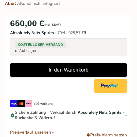
Aber:
Alkohol nicht integriert
650,00 €
inkl. MwSt.
Absolutely Nuts Spirits
·
70cl
·
928,57 €/l
KOSTENLOSER VERSAND
Auf Lager
In den Warenkorb
+10 weitere
Sichere Zahlung
·
Verkauf durch
Absolutely Nuts Spirits
·
Rückgabe & Widerruf
Preisverlauf ansehen
Preis-Alarm setzen