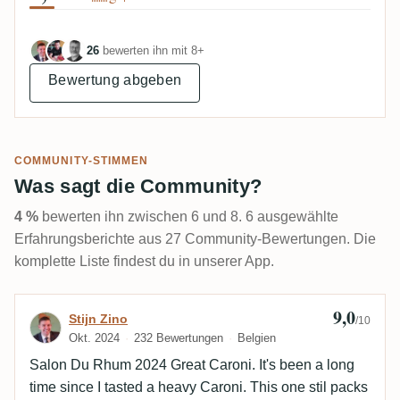
26
bewerten ihn mit 8+
Bewertung abgeben
COMMUNITY-STIMMEN
Was sagt die Community?
4 %
bewerten ihn zwischen 6 und 8. 6 ausgewählte
Erfahrungsberichte aus 27 Community-Bewertungen. Die
komplette Liste findest du in unserer App.
9,0
Bewertung von Stijn Zino
Stijn Zino
/10
Okt. 2024
232 Bewertungen
Belgien
Salon Du Rhum 2024 Great Caroni. It's been a long
time since I tasted a heavy Caroni. This one stil packs