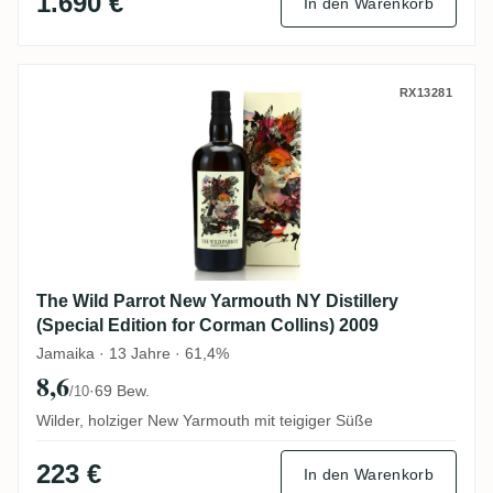
1.690 €
In den Warenkorb
The Wild Parrot New Yarmouth NY Distiller
RX13281
The Wild Parrot New Yarmouth NY Distillery
(Special Edition for Corman Collins) 2009
Jamaika · 13 Jahre · 61,4%
8,6
·
69 Bew.
/10
Wilder, holziger New Yarmouth mit teigiger Süße
223 €
In den Warenkorb