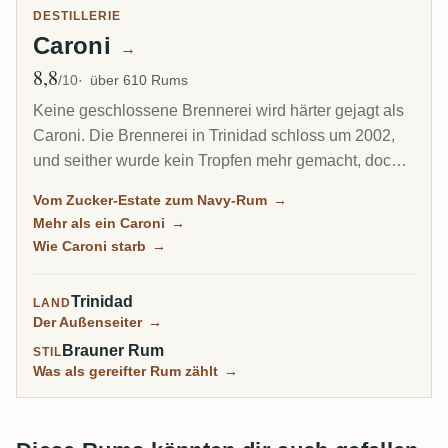
DESTILLERIE
Caroni
→
8,8
Ø Bewertung
/10
über 610 Rums
Keine geschlossene Brennerei wird härter gejagt als
Caroni. Die Brennerei in Trinidad schloss um 2002,
und seither wurde kein Tropfen mehr gemacht, doch
ihr schwerer, öliger, fast dieselartiger Rum wurde zur
Vom Zucker-Estate zum Navy-Rum
→
Sammler-Obsession, von Velier in die Welt getragen.
Mehr als ein Caroni
→
Jede Flasche kommt heute aus einem endlichen,
Wie Caroni starb
→
schrumpfenden Bestand, und genau darum steigen
die Preise weiter.
Trinidad
LAND
Der Außenseiter
→
Brauner Rum
STIL
Was als gereifter Rum zählt
→