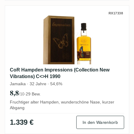
CoR Hampden Impressions (Collection Ne
RX17338
CoR Hampden Impressions (Collection New
Vibrations) C<>H 1990
Jamaika · 32 Jahre · 54,6%
8,8
·
29 Bew.
/10
Fruchtiger alter Hampden, wunderschöne Nase, kurzer
Abgang
1.339 €
In den Warenkorb