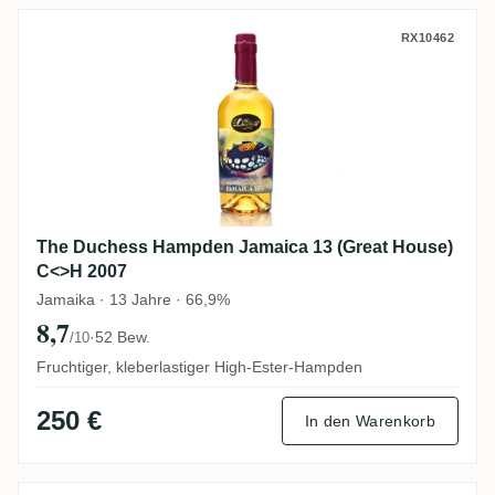
The Duchess Hampden Jamaica 13 (Great
RX10462
The Duchess Hampden Jamaica 13 (Great House)
C<>H 2007
Jamaika · 13 Jahre · 66,9%
8,7
·
52 Bew.
/10
Fruchtiger, kleberlastiger High-Ester-Hampden
250 €
In den Warenkorb