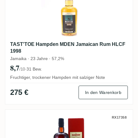
TAST'TOE Hampden MDEN Jamaican Rum HLCF
1998
Jamaika · 23 Jahre · 57,2%
8,7
·
31 Bew.
/10
Fruchtiger, trockener Hampden mit salziger Note
275 €
In den Warenkorb
Velier Hampden Specially Bottled for Whi
RX17358