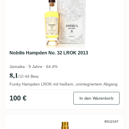
Nobilis Hampden No. 32 LROK 2013
Jamaika · 9 Jahre · 64,4%
8,1
·
44 Bew.
/10
Funky Hampden LROK mit heißem, unintegriertem Abgang
100 €
In den Warenkorb
Hampden Rumclub Private Selection Ed. 
RX12147