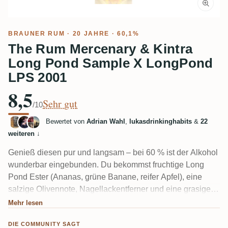
BRAUNER RUM
· 20 JAHRE · 60,1%
The Rum Mercenary & Kintra
Long Pond Sample X LongPond
LPS 2001
8,5
Sehr gut
/10
Bewertet von
Adrian Wahl
,
lukasdrinkinghabits
&
22
weiteren
↓
Genieß diesen pur und langsam – bei 60 % ist der Alkohol
wunderbar eingebunden. Du bekommst fruchtige Long
Pond Ester (Ananas, grüne Banane, reifer Apfel), eine
salzige Olivennote, Nagellackentferner und eine grasige,
kräuterige Kante. Nach 20 Jahren zeigt sich das Holz
Mehr lesen
kaum. Fans nennen ihn „funky“ und elegant, obwohl einige
DIE COMMUNITY SAGT
ihn überraschend dünn und kurz für sein Alter fanden.