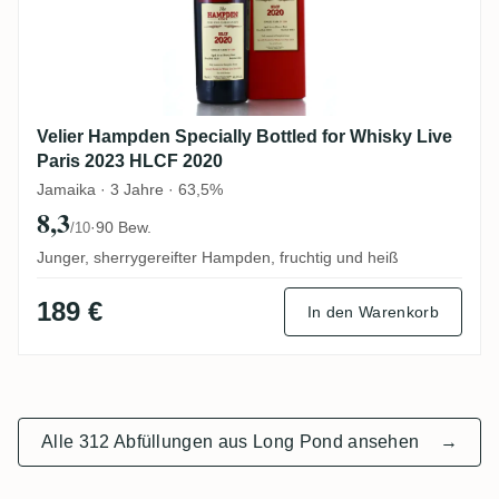
Velier Hampden Specially Bottled for Whisky Live
Paris 2023 HLCF 2020
Jamaika · 3 Jahre · 63,5%
8,3
·
90 Bew.
/10
Junger, sherrygereifter Hampden, fruchtig und heiß
189 €
In den Warenkorb
Alle 312 Abfüllungen aus Long Pond ansehen
→