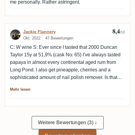
me personally. Rather astringent.
8,4
Bewertung von Jackie Flannery
Jackie Flannery
/10
Okt. 2022
47 Bewertungen
C: W wine S: Ever since I tasted that 2000 Duncan
Taylor 15y at 51,9% (cask No: 65) I’ve always tasted
papaya in almost every continental aged rum from
Long Pond. I also get pineapple, cherries and a
sophisticated amount of nail polish remover. Is that
esters? I think it is. This 20y Sample X reminds me of
Mehr lesen
the 18y LP Mezan. M: Very nice! With a soft pineapple
note that reminds me of my beloved Kill Devil C<>H
2007 vintage. Lemons and brine are present too,
slightly peppery as well. F: Again, nice with citrus, not
too long though. B: Yes! It´s quite amazing how
Weitere Bewertungen (3) ↓
continental and tropical aging can differ in the case of