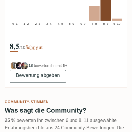
0–1
1–2
2–3
3–4
4–5
5–6
6–7
7–8
8–9
9–10
8,5
Sehr gut
/10
18
bewerten ihn mit 8+
Bewertung abgeben
COMMUNITY-STIMMEN
Was sagt die Community?
25 %
bewerten ihn zwischen 6 und 8. 11 ausgewählte
Erfahrungsberichte aus 24 Community-Bewertungen. Die