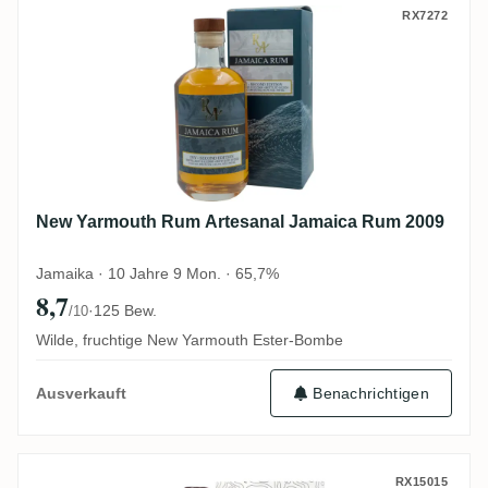
New Yarmouth Rum Artesanal Jamaica R
RX7272
New Yarmouth Rum Artesanal Jamaica Rum 2009
Jamaika · 10 Jahre 9 Mon. · 65,7%
8,7
·
125 Bew.
/10
Wilde, fruchtige New Yarmouth Ester-Bombe
Benachrichtigen
Ausverkauft
Nobilis Hampden No. 32 LROK 2013
RX15015