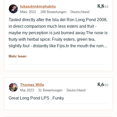
8,8
Bewertung von lukasdrinkinghabits
lukasdrinkinghabits
/10
März 2022
188 Bewertungen
Deutschland
Tasted directly after the Isla del Ron Long Pond 2008,
in direct comparison much less esters and fruit -
maybe my perception is just burned away.The nose is
fruity with herbal spice: Fruity esters, green tea,
slightly foul - distantly like Fijis.In the mouth the rum
really picks up: Green bananas, ripe apples and
Mehr lesen
melon, then salty olive, young grain, slightly smoky
spices, all with fantastic alcohol integration. Wood is
irritatingly barely noticeable after 20 years. The finish
brings little new, slight bitterness otherwise the herbal
8,6
Bewertung von Thomas Wille
Thomas Wille
side of the profile.This is great cinema.
/10
Mai 2023
31 Bewertungen
Deutschland
Great Long Pond LPS . Funky