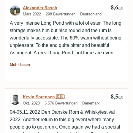
8,6
Bewertung von Alexander Rasch
Alexander Rasch
/10
März 2022
298 Bewertungen
Deutschland
A very intense Long Pond with a lot of ester. The long
storage makes him but nice round and the rum is
wonderfully accessible. The 60% warm without being
unpleasant. To the end quite bitter and beautiful
Astringent. A great Long Pond, but there are even
better bottlings.
Mehr lesen
8,5
Bewertung von Kevin Sorensen 🇩🇰
Kevin Sorensen 🇩🇰
/10
Okt. 2023
5.576 Bewertungen
Dänemark
04-05.11.2022 Den Danske Rom & Whiskyfestival
2022. Another return to this big event where many
people go to get drunk. Once again we had a special