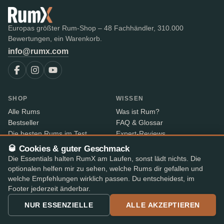
Europas größter Rum-Shop – 48 Fachhändler, 310.000
Bewertungen, ein Warenkorb.
info@rumx.com
SHOP
WISSEN
Alle Rums
Was ist Rum?
Bestseller
FAQ & Glossar
Die besten Rums im Test
Expert-Reviews
Auktionen
Alle Blogbeiträge
🥃 Cookies & guter Geschmack
RumX Awards
Rum-Länder
Die Essentials halten RumX am Laufen, sonst lädt nichts. Die
Merch
Destillerien
optionalen helfen mir zu sehen, welche Rums dir gefallen und
Abfüller
welche Empfehlungen wirklich passen. Du entscheidest, im
Jahrgänge
Footer jederzeit änderbar.
Rum-Index
NUR ESSENZIELLE
ALLE AKZEPTIEREN
Preissenkungen