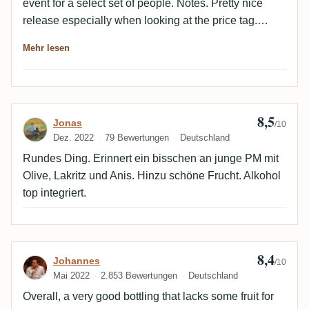
event for a select set of people. Notes. Pretty nice
release especially when looking at the price tag.
Fruity profile with nice esters and an OK balanced
Mehr lesen
ABV. The finish is very long and warm with some
grassy notes.
8,5
Bewertung von Jonas
Jonas
/10
Dez. 2022
79 Bewertungen
Deutschland
Rundes Ding. Erinnert ein bisschen an junge PM mit
Olive, Lakritz und Anis. Hinzu schöne Frucht. Alkohol
top integriert.
8,4
Bewertung von Johannes
Johannes
/10
Mai 2022
2.853 Bewertungen
Deutschland
Overall, a very good bottling that lacks some fruit for