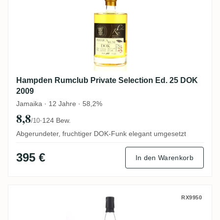
Hampden Rumclub Private Selection Ed. 25 DOK
2009
Jamaika · 12 Jahre · 58,2%
8,8
·
124 Bew.
/10
Abgerundeter, fruchtiger DOK-Funk elegant umgesetzt
395 €
In den Warenkorb
TAST'TOE Hampden MDEN Jamaican Rum
RX9950