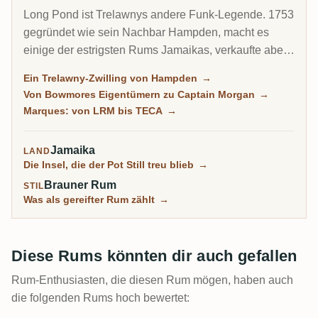
Long Pond ist Trelawnys andere Funk-Legende. 1753
gegründet wie sein Nachbar Hampden, macht es
einige der estrigsten Rums Jamaikas, verkaufte aber
den Großteil seines Lebens alles als Bulk. Sammler
Ein Trelawny-Zwilling von Hampden
→
bauten seinen Ruf über unabhängige Abfüllungen
Von Bowmores Eigentümern zu Captain Morgan
→
auf, lange bevor Long Pond 2021 einen Rum unter
Marques: von LRM bis TECA
→
eigenem Namen herausbrachte.
Jamaika
LAND
Die Insel, die der Pot Still treu blieb
→
Brauner Rum
STIL
Was als gereifter Rum zählt
→
Diese Rums könnten dir auch gefallen
Rum-Enthusiasten, die diesen Rum mögen, haben auch
die folgenden Rums hoch bewertet: