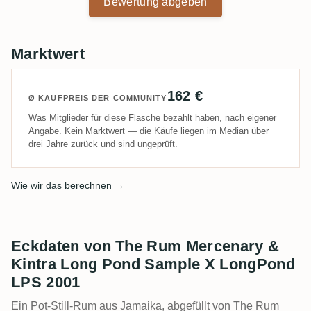
Bewertung abgeben
Long Pond. If I would taste this rum blind together with
the Velier VRW (Low-Ester) I would never have
considered that they came from the same distillery.
Marktwert
162 €
Ø KAUFPREIS DER COMMUNITY
Was Mitglieder für diese Flasche bezahlt haben, nach eigener
Angabe. Kein Marktwert — die Käufe liegen im Median über
drei Jahre zurück und sind ungeprüft.
Wie wir das berechnen →
Eckdaten von The Rum Mercenary &
Kintra Long Pond Sample X LongPond
LPS 2001
Ein Pot-Still-Rum aus Jamaika, abgefüllt von The Rum