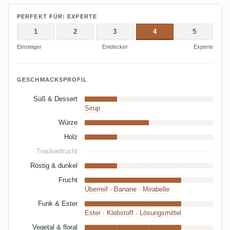
PERFEKT FÜR: EXPERTE
1
2
3
4
5
Einsteiger
Entdecker
Experte
GESCHMACKSPROFIL
Süß & Dessert
Sirup
Würze
Holz
Trockenfrucht
Röstig & dunkel
Frucht
Überreif
·
Banane
·
Mirabelle
Funk & Ester
Ester
·
Klebstoff
·
Lösungsmittel
Vegetal & floral