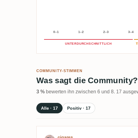
0–1
1–2
2–3
3–4
UNTERDURCHSCHNITTLICH
T
COMMUNITY-STIMMEN
Was sagt die Community?
3 %
bewerten ihn zwischen 6 und 8. 17 ausgew
Alle · 17
Positiv · 17
Bewertung von cigares
cigares