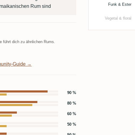
Funk & Ester
amaikanischen Rum sind
Vegetal & floral
 führt dich zu ähnlichen Rums.
unity-Guide →
90 %
80 %
60 %
50 %
50 %