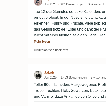
Juli 2024
924 Bewertungen
Switzerland
Tag 12 des Samples de Luxe-Kalenders und
erneut probiert. In der Nase sind Jamaika
erkennen. Funky und Früchte, viele tropisc
das Gefühl trotz der Ester und dank der Fr
leicht mit einer kleinen seidigen Seite. De
enttäuschend mit einem medizinischen und
Mehr lesen
die Früchte ersetzt. Ein schöner, dichter
Automatisch übersetzt
leicht zu trinken und mit Charakter. Wenn 
hätte ich mir niemals so viele Jahre der Rei
Bewertung von Jakob
Jakob
Juli 2025
1.433 Bewertungen
Switzerlan
Toller 90er Hampden. Ausgewogenes Profil
Tropenfrüchten, Holz, Gewürzen, Backnote
und Vanille, dazu Anklänge von Olive und 