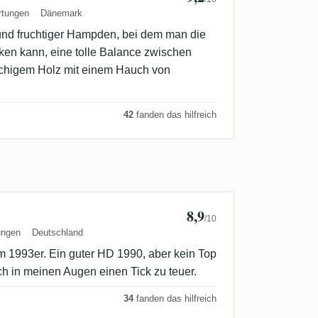
rtungen
Dänemark
und fruchtiger Hampden, bei dem man die
en kann, eine tolle Balance zwischen
chigem Holz mit einem Hauch von
42
fanden das hilfreich
8,9
Adrian Wahl
/10
ungen
Deutschland
 1993er. Ein guter HD 1990, aber kein Top
ch in meinen Augen einen Tick zu teuer.
34
fanden das hilfreich