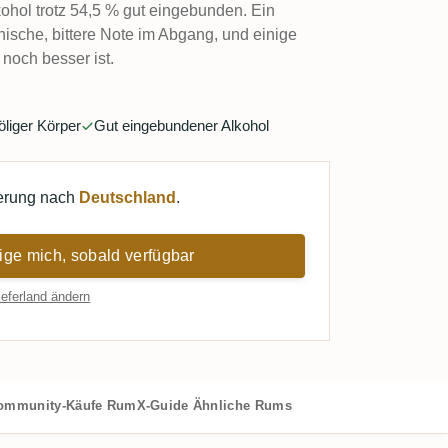
hol trotz 54,5 % gut eingebunden. Ein
nische, bittere Note im Abgang, und einige
noch besser ist.
öliger Körper
Gut eingebundener Alkohol
ferung nach
Deutschland
.
ige mich, sobald verfügbar
ieferland ändern
ommunity-Käufe
RumX-Guide
Ähnliche Rums