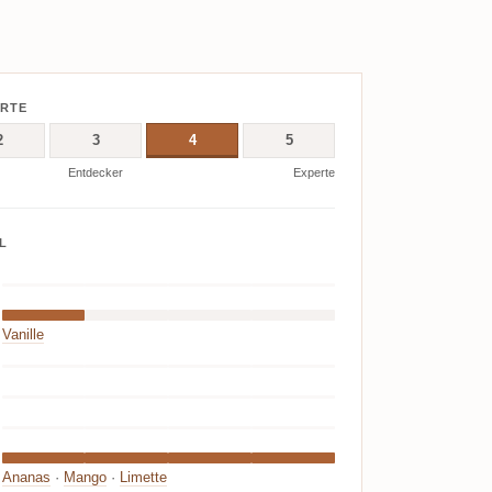
ERTE
2
3
4
5
Entdecker
Experte
L
Vanille
Ananas
·
Mango
·
Limette