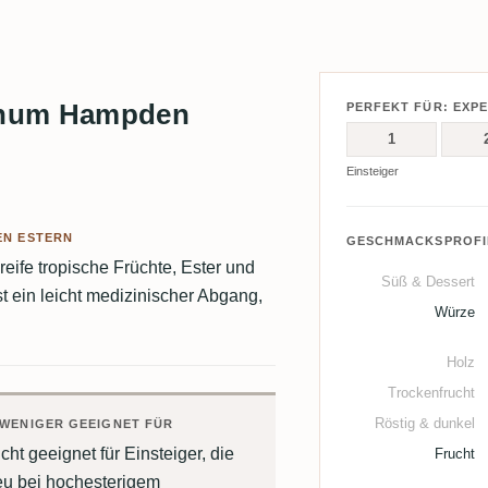
Rhum Hampden
PERFEKT FÜR: EXP
1
Einsteiger
EN ESTERN
GESCHMACKSPROFI
 reife tropische Früchte, Ester und
Süß & Dessert
st ein leicht medizinischer Abgang,
Würze
Holz
Trockenfrucht
Röstig & dunkel
WENIGER GEEIGNET FÜR
cht geeignet für Einsteiger, die
Frucht
eu bei hochesterigem