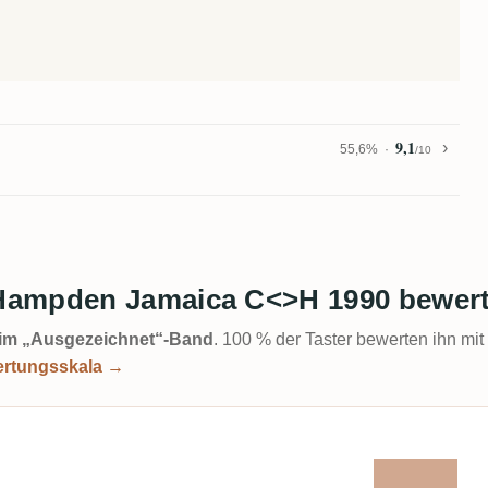
9,1
55,6%
/10
Hampden Jamaica C<>H 1990 bewer
t im „Ausgezeichnet“-Band
. 100 % der Taster bewerten ihn mit
ertungsskala →