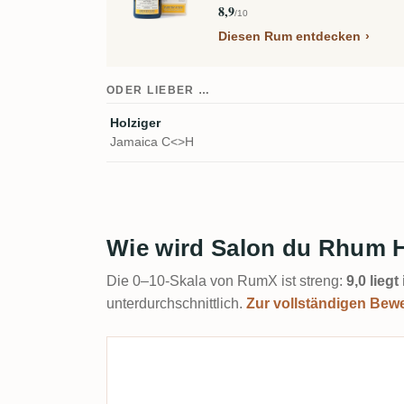
8,9
/10
Diesen Rum entdecken
ODER LIEBER …
Holziger
Jamaica C<>H
Wie wird Salon du Rhum 
Die 0–10-Skala von RumX ist streng:
9,0 lieg
unterdurchschnittlich.
Zur vollständigen Bew