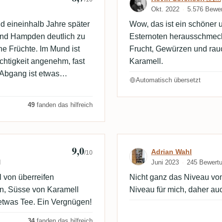
Okt. 2022
5.576 Bewe
 eineinhalb Jahre später
Wow, das ist ein schöner 
 und Hampden deutlich zu
Esternoten herausschmeck
he Früchte. Im Mund ist
Frucht, Gewürzen und rau
uchtigkeit angenehm, fast
Karamell.
r Abgang ist etwas
Automatisch übersetzt
 bitteren Geschmack, der
 und ausgewogener Rum,
49
fanden das hilfreich
ich Hampden erraten hätte,
fung vorstellen können...
9,0
Bewertung von 
Adrian Wahl
/10
d
Juni 2023
245 Bewert
 von überreifen
Nicht ganz das Niveau vom
n, Süsse von Karamell
Niveau für mich, daher au
etwas Tee. Ein Vergnügen!
34
fanden das hilfreich