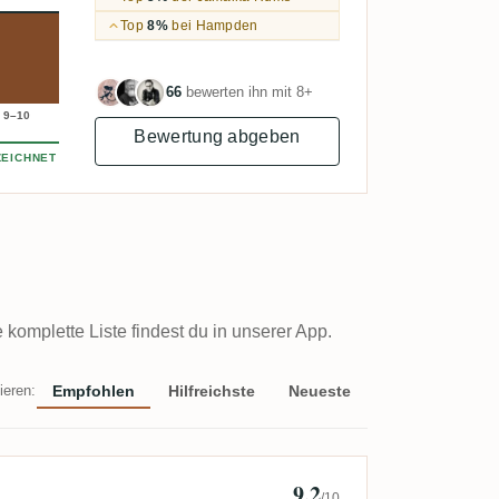
Top
8%
bei Hampden
66
bewerten ihn mit 8+
9–10
Bewertung abgeben
EICHNET
omplette Liste findest du in unserer App.
ieren:
Empfohlen
Hilfreichste
Neueste
9,2
Kevin Sorensen 🇩🇰
/10