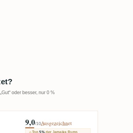
tet?
 „Gut“ oder besser, nur 0 %
9,0
Ausgezeichnet
/10
Top
5%
der Jamaika Rums