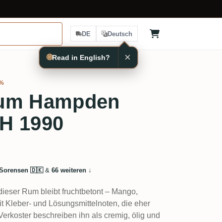
DE
Deutsch
×
🌐
Read in English?
5%
hum Hampden
H 1990
Sorensen 🇩🇰
&
66 weiteren
↓
dieser Rum bleibt fruchtbetont – Mango,
t Kleber- und Lösungsmittelnoten, die eher
Verkoster beschreiben ihn als cremig, ölig und