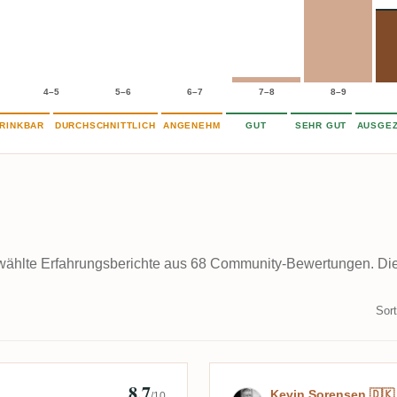
4–5
5–6
6–7
7–8
8–9
RINKBAR
DURCHSCHNITTLICH
ANGENEHM
GUT
SEHR GUT
AUSGEZ
ählte Erfahrungsberichte aus 68 Community-Bewertungen. Die k
Sort
8,7
Bewertung von 
Kevin Sorensen 🇩🇰
/10