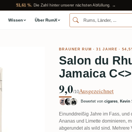
51,61 %.
Die Zahl hinter unserer nächsten Abfüllung. →
Wissen
Über RumX
BRAUNER RUM
· 31 JAHRE · 54,
Salon du R
Jamaica C<>
9,0
Ausgezeichnet
/10
Bewertet von
cigares
,
Kevin 
Einunddreißig Jahre im Fass, und 
Ananas und Limette dominieren, mi
abgerundet als wild sind. Mehrere 