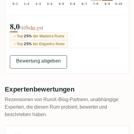
0–1
1–2
2–3
3–4
4–5
5–6
6–7
7–8
8–9
9–10
8,0
Sehr gut
/10
Top
25%
der Madeira Rums
Top
25%
bei Engenho Novo
Bewertung abgeben
Expertenbewertungen
Rezensionen von RumX-Blog-Partnern, unabhängige
Experten, die diesen Rum probiert, bewertet und
beschrieben haben.