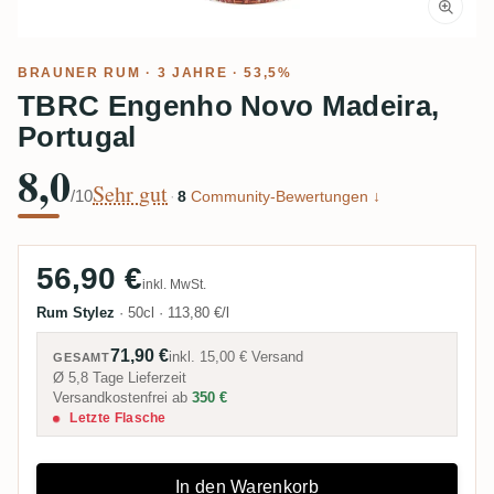
BRAUNER RUM
· 3 JAHRE · 53,5%
TBRC Engenho Novo Madeira,
Portugal
8,0
Sehr gut
/10
·
8
Community-Bewertungen ↓
56,90 €
inkl. MwSt.
Rum Stylez
·
50cl
·
113,80 €/l
71,90 €
inkl.
15,00 €
Versand
GESAMT
Ø 5,8 Tage Lieferzeit
Versandkostenfrei ab
350 €
Letzte Flasche
In den Warenkorb