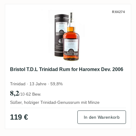
Bristol T.D.L Trinidad Rum for Haromex D
RX4274
Bristol T.D.L Trinidad Rum for Haromex Dev. 2006
Trinidad · 13 Jahre · 59,8%
8,2
·
62 Bew.
/10
Süßer, holziger Trinidad-Genussrum mit Minze
119 €
In den Warenkorb