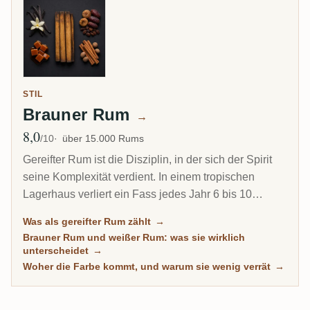
STIL
Brauner Rum
→
8,0
Ø Bewertung
/10
über 15.000 Rums
Gereifter Rum ist die Disziplin, in der sich der Spirit
seine Komplexität verdient. In einem tropischen
Lagerhaus verliert ein Fass jedes Jahr 6 bis 10
Prozent seines Inhalts durch Verdunstung. Deshalb
Was als gereifter Rum zählt
→
kann ein 8-jähriger Karibik-Rum tiefer schmecken als
Brauner Rum und weißer Rum: was sie wirklich
ein 20-jähriger Scotch. Diese Übersicht versammelt
unterscheidet
→
jeden Rum auf RumX, der echte Zeit im Holz
Woher die Farbe kommt, und warum sie wenig verrät
→
verbracht hat, mit Community-Bewertungen, die
wirklich reife Rums von bloß dunklen trennen.