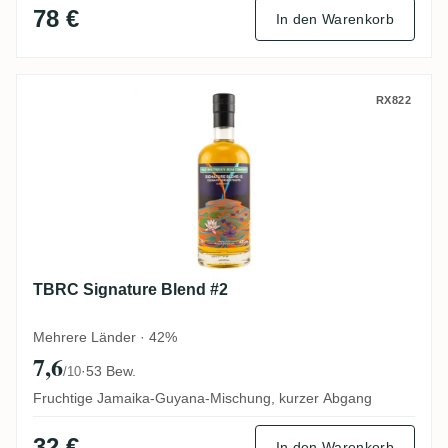
78 €
In den Warenkorb
TBRC Signature Blend #2
RX822
TBRC Signature Blend #2
Mehrere Länder · 42%
7,6
·
53 Bew.
/10
Fruchtige Jamaika-Guyana-Mischung, kurzer Abgang
32 €
In den Warenkorb