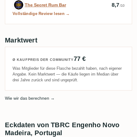
Expertenbewertung von The Secret Rum 
8,7
The Secret Rum Bar
/10
Vollständige Review lesen →
Marktwert
77 €
Ø KAUFPREIS DER COMMUNITY
Was Mitglieder für diese Flasche bezahlt haben, nach eigener
Angabe. Kein Marktwert — die Käufe liegen im Median über
drei Jahre zurück und sind ungeprüft.
Wie wir das berechnen →
Eckdaten von TBRC Engenho Novo
Madeira, Portugal