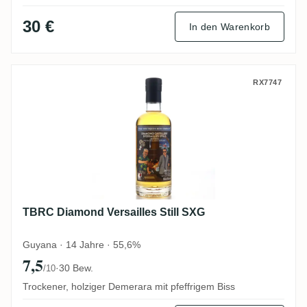
30 €
In den Warenkorb
TBRC Diamond Versailles Still SXG
RX7747
TBRC Diamond Versailles Still SXG
Guyana · 14 Jahre · 55,6%
7,5
·
30 Bew.
/10
Trockener, holziger Demerara mit pfeffrigem Biss