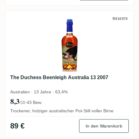
The Duchess Beenleigh Australia 13 2007
RX10370
The Duchess Beenleigh Australia 13 2007
Australien · 13 Jahre · 63,4%
8,3
·
43 Bew.
/10
Trockener, holziger australischer Pot-Still voller Birne
89 €
In den Warenkorb