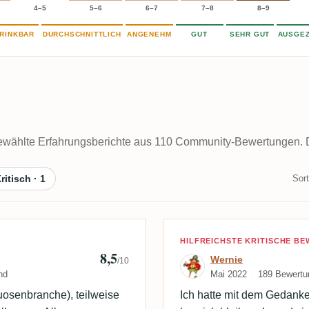
4–5
5–6
6–7
7–8
8–9
RINKBAR
DURCHSCHNITTLICH
ANGENEHM
GUT
SEHR GUT
AUSGEZ
wählte Erfahrungsberichte aus 110 Community-Bewertungen. Die
ritisch · 1
Sort
goodbooze
Bewertung von 
HILFREICHSTE KRITISCHE B
8,5
Wernie
/10
nd
Mai 2022
189 Bewertu
uosenbranche), teilweise
Ich hatte mit dem Gedanke