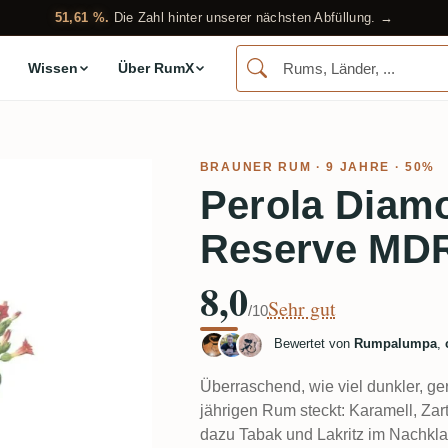
51,61 %.
Die Zahl hinter unserer nächsten Abfüllung. →
Wissen
Über RumX
BRAUNER RUM
· 9 JAHRE · 50%
Perola Diam
Reserve MD
8,0
Sehr gut
/10
Bewertet von
Rumpalumpa
,
Überraschend, wie viel dunkler, ge
jährigen Rum steckt: Karamell, Zar
dazu Tabak und Lakritz im Nachkl