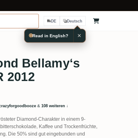
DE
Deutsch
×
🌐
Read in English?
ond Bellamy‘s
R 2012
crazyforgoodbooze
&
108 weiteren
↓
rösteter Diamond-Charakter in einem 9-
tbitterschokolade, Kaffee und Trockenfrüchte,
ang. Die 50% sind gut eingebunden und