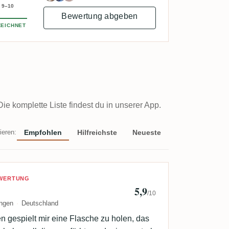
9–10
Bewertung abgeben
EICHNET
 komplette Liste findest du in unserer App.
ieren:
Empfohlen
Hilfreichste
Neueste
Wernie
EWERTUNG
5,9
/10
ngen
Deutschland
n gespielt mir eine Flasche zu holen, das