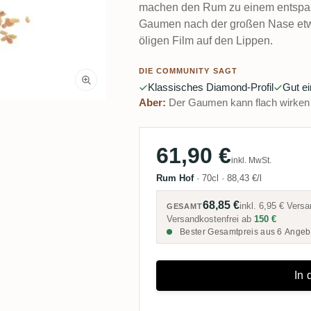
machen den Rum zu einem entspann
Gaumen nach der großen Nase etwa
öligen Film auf den Lippen.
DIE COMMUNITY SAGT
Klassisches Diamond-Profil
Gut e
Aber:
Der Gaumen kann flach wirken
61,90 €
inkl. MwSt.
Rum Hof
·
70cl
·
88,43 €/l
68,85 €
inkl.
6,95 €
Versa
GESAMT
Versandkostenfrei ab
150 €
Bester Gesamtpreis aus 6 Angeb
In