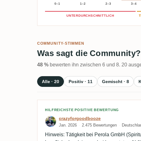
0–1
1–2
2–3
3–4
UNTERDURCHSCHNITTLICH
T
COMMUNITY-STIMMEN
Was sagt die Community?
48 %
bewerten ihn zwischen 6 und 8. 20 ausge
Alle · 20
Positiv · 11
Gemischt · 8
K
Bewertung von crazyfor
HILFREICHSTE POSITIVE BEWERTUNG
crazyforgoodbooze
Jan. 2026
2.475 Bewertungen
Deutschla
Hinweis: Tätigkeit bei Perola GmbH (Spirit