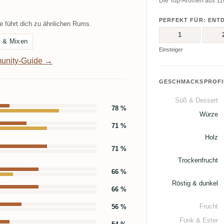
Die Top-Aromen aus 110 
PERFEKT FÜR: ENT
 führt dich zu ähnlichen Rums.
1
s & Mixen
Einsteiger
unity-Guide →
GESCHMACKSPROFI
Süß & Dessert
78 %
Würze
71 %
Holz
71 %
Trockenfrucht
66 %
Röstig & dunkel
66 %
Frucht
56 %
Funk & Ester