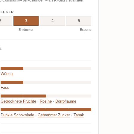
Community-Verkostungen – als KI-Bild visualisiert
DECKER
2
3
4
5
Entdecker
Experte
L
Würzig
Fass
Getrocknete Früchte
·
Rosine
·
Dörrpflaume
Dunkle Schokolade
·
Gebrannter Zucker
·
Tabak