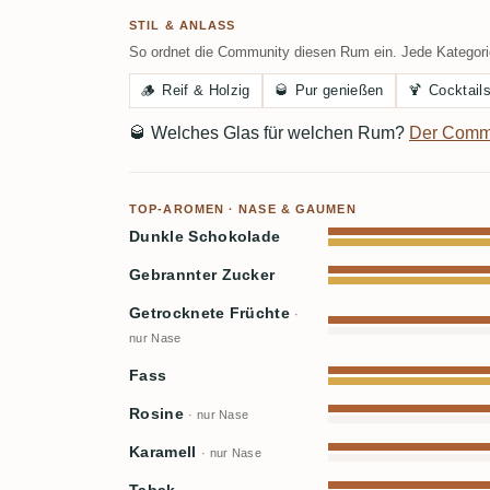
STIL & ANLASS
So ordnet die Community diesen Rum ein. Jede Kategorie
🪵
Reif & Holzig
🥃
Pur genießen
🍹
Cocktail
🥃
Welches Glas für welchen Rum?
Der Comm
TOP-AROMEN · NASE & GAUMEN
Dunkle Schokolade
Gebrannter Zucker
Getrocknete Früchte
·
nur Nase
Fass
Rosine
· nur Nase
Karamell
· nur Nase