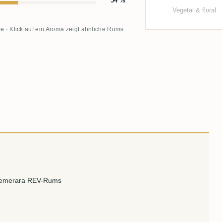
54 %
Vegetal & floral
e · Klick auf ein Aroma zeigt ähnliche Rums
 Demerara REV-Rums