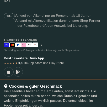
RX+
Verkauf von Alkohol nur an Personen ab 18 Jahren.
18+
Versand mit Altersverifikation durch unsere Shop-Partner
– der Paketbote prüft den Ausweis bei Lieferung.
SICHERES BEZAHLEN
+7
Die verfügbaren Zahlungsmethoden können je nach Shop variieren.
Bestbewertete Rum-App
4,8
· im App Store und Play Store
★★★★★
🥃 Cookies & guter Geschmack
© 2026 RumX
Die Essentials halten RumX am Laufen, sonst lädt nichts. Die
RumX® ist eine eingetragene Unionsmarke (EUTM Nr. 018407164).
optionalen helfen mir zu sehen, welche Rums dir gefallen und
Impressum
Datenschutzrichtlinie
Cookie-Einstellungen
AGB
welche Empfehlungen wirklich passen. Du entscheidest, im
Footer jederzeit änderbar.