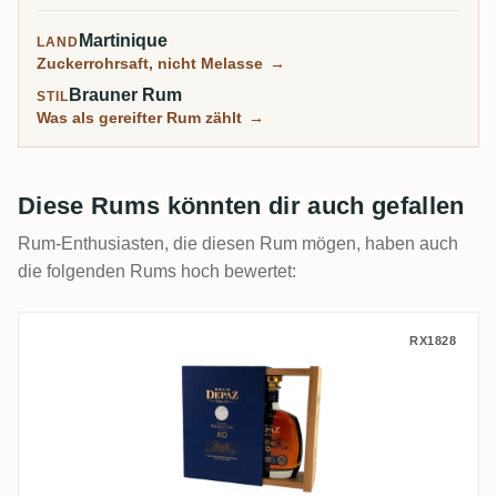
den meist ausgezeichneten auf Martinique.
Martinique
LAND
Zuckerrohrsaft, nicht Melasse
→
Brauner Rum
STIL
Was als gereifter Rum zählt
→
Diese Rums könnten dir auch gefallen
Rum-Enthusiasten, die diesen Rum mögen, haben auch
die folgenden Rums hoch bewertet:
Depaz Cuvée Prestige XO
RX1828