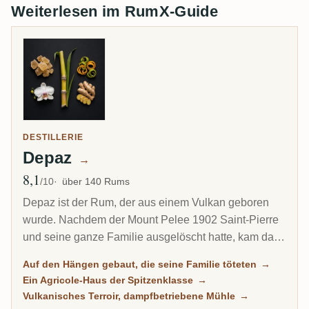
Weiterlesen im RumX-Guide
DESTILLERIE
Depaz
→
8,1
Ø Bewertung
/10
über 140 Rums
Depaz ist der Rum, der aus einem Vulkan geboren
wurde. Nachdem der Mount Pelee 1902 Saint-Pierre
und seine ganze Familie ausgelöscht hatte, kam das
Waisenkind Victor Depaz zurück und pflanzte
Auf den Hängen gebaut, die seine Familie töteten
→
Zuckerrohr an genau den Hängen, die sie getötet
Ein Agricole-Haus der Spitzenklasse
→
hatten. Die Brennerei, die er 1917 baute, steht bis
Vulkanisches Terroir, dampfbetriebene Mühle
→
heute am Fuß des Vulkans, und ihr Agricole gehört zu