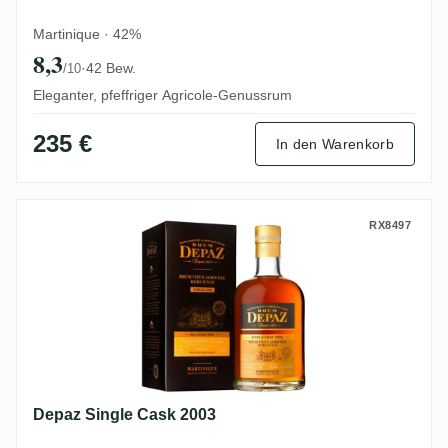
Martinique · 42%
8,3
·
42 Bew.
/10
Eleganter, pfeffriger Agricole-Genussrum
235 €
In den Warenkorb
Depaz Single Cask 2003
RX8497
Depaz Single Cask 2003