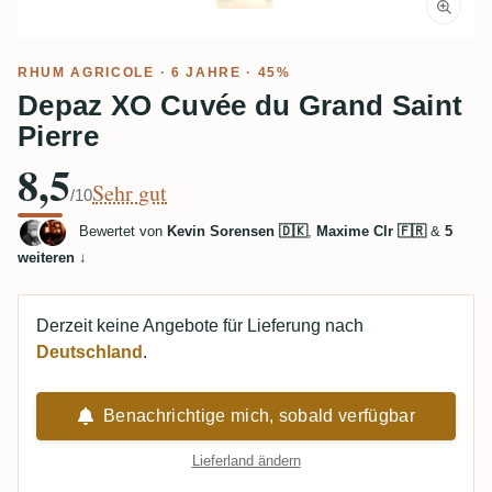
RHUM AGRICOLE
· 6 JAHRE · 45%
Depaz XO Cuvée du Grand Saint
Pierre
8,5
Sehr gut
/10
Bewertet von
Kevin Sorensen 🇩🇰
,
Maxime Clr 🇫🇷
&
5
weiteren
↓
Derzeit keine Angebote für Lieferung nach
Deutschland
.
Benachrichtige mich, sobald verfügbar
Lieferland ändern