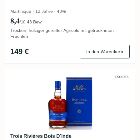
Martinique · 12 Jahre · 43%
8,4
·
43 Bew.
/10
Trocken, holziger gereifter Agricole mit getrockneten
Früchten
149 €
In den Warenkorb
Trois Rivières Bois D'Inde
RX2055
Trois Rivières Bois D'Inde