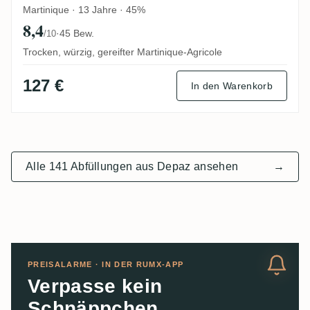
Martinique · 13 Jahre · 45%
8,4
·
45 Bew.
/10
Trocken, würzig, gereifter Martinique-Agricole
127 €
In den Warenkorb
Alle 141 Abfüllungen aus Depaz ansehen
→
PREISALARME · IN DER RUMX-APP
Verpasse kein
Schnäppchen.