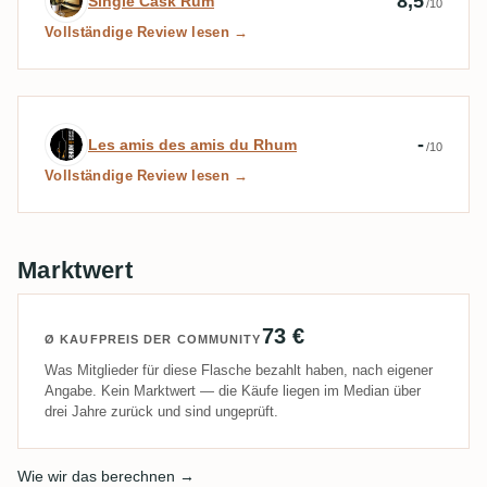
8,5
Single Cask Rum
/10
Vollständige Review lesen →
Expertenbewertung von Les amis des am
-
Les amis des amis du Rhum
/10
Vollständige Review lesen →
Marktwert
73 €
Ø KAUFPREIS DER COMMUNITY
Was Mitglieder für diese Flasche bezahlt haben, nach eigener
Angabe. Kein Marktwert — die Käufe liegen im Median über
drei Jahre zurück und sind ungeprüft.
Wie wir das berechnen →