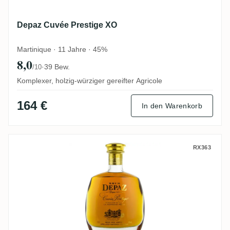
Depaz Cuvée Prestige XO
Martinique · 11 Jahre · 45%
8,0
·
39 Bew.
/10
Komplexer, holzig-würziger gereifter Agricole
164 €
In den Warenkorb
Depaz Cuvée Prestige
RX363