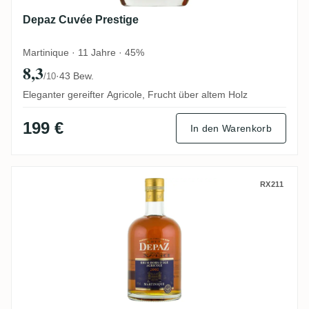
Depaz Cuvée Prestige
Martinique · 11 Jahre · 45%
8,3
·
43 Bew.
/10
Eleganter gereifter Agricole, Frucht über altem Holz
199 €
In den Warenkorb
Depaz Millésime 2002
RX211