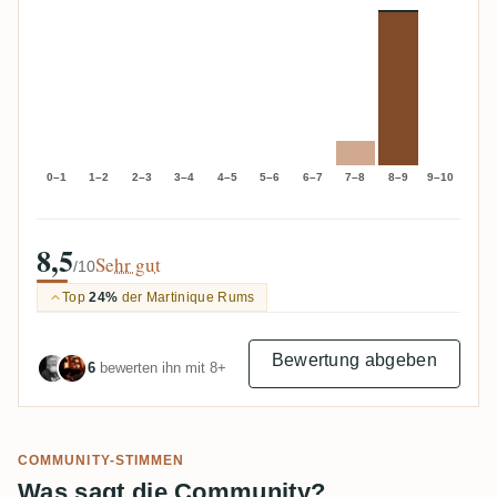
0–1
1–2
2–3
3–4
4–5
5–6
6–7
7–8
8–9
9–10
8,5
Sehr gut
/10
Top
24%
der Martinique Rums
Bewertung abgeben
6
bewerten ihn mit 8+
COMMUNITY-STIMMEN
Was sagt die Community?