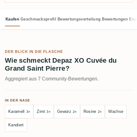
Kaufen
Geschmacksprofil
Bewertungsverteilung
Bewertungen
Exp
DER BLICK IN DIE FLASCHE
Wie schmeckt Depaz XO Cuvée du
Grand Saint Pierre?
Aggregiert aus 7 Community-Bewertungen.
IN DER NASE
Karamell
Zimt
Gewürz
Rosine
Wachse
3×
3×
2×
2×
Kandiert