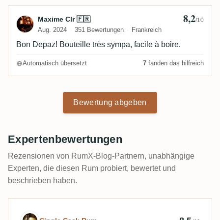
8,2
Bewertung von Maxime Clr 🇫🇷
Maxime Clr 🇫🇷
/10
Aug. 2024
351 Bewertungen
Frankreich
Bon Depaz! Bouteille très sympa, facile à boire.
Automatisch übersetzt
7
fanden das hilfreich
Bewertung abgeben
Expertenbewertungen
Rezensionen von RumX-Blog-Partnern, unabhängige
Experten, die diesen Rum probiert, bewertet und
beschrieben haben.
Expertenbewertung von Single Cask Rum