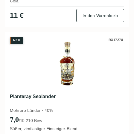
Cola
11 €
In den Warenkorb
Planteray Sealander
RX17278
NEU
Planteray Sealander
Mehrere Länder · 40%
7,0
·
210 Bew.
/10
Süßer, zimtlastiger Einsteiger-Blend