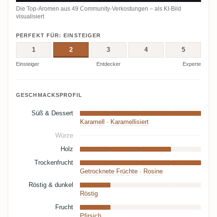
Die Top-Aromen aus 49 Community-Verkostungen – als KI-Bild
visualisiert
PERFEKT FÜR: EINSTEIGER
1
2
3
4
5
Einsteiger
Entdecker
Experte
GESCHMACKSPROFIL
Süß & Dessert
Karamell
·
Karamellisiert
Würze
Holz
Trockenfrucht
Getrocknete Früchte
·
Rosine
Röstig & dunkel
Röstig
Frucht
Pfirsich