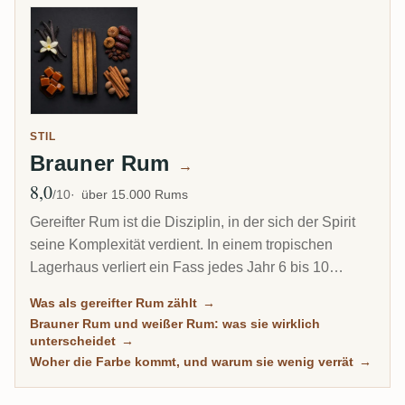
STIL
Brauner Rum
→
8,0
Ø Bewertung
/10
über 15.000 Rums
Gereifter Rum ist die Disziplin, in der sich der Spirit
seine Komplexität verdient. In einem tropischen
Lagerhaus verliert ein Fass jedes Jahr 6 bis 10
Prozent seines Inhalts durch Verdunstung. Deshalb
Was als gereifter Rum zählt
→
kann ein 8-jähriger Karibik-Rum tiefer schmecken als
Brauner Rum und weißer Rum: was sie wirklich
ein 20-jähriger Scotch. Diese Übersicht versammelt
unterscheidet
→
jeden Rum auf RumX, der echte Zeit im Holz
Woher die Farbe kommt, und warum sie wenig verrät
→
verbracht hat, mit Community-Bewertungen, die
wirklich reife Rums von bloß dunklen trennen.