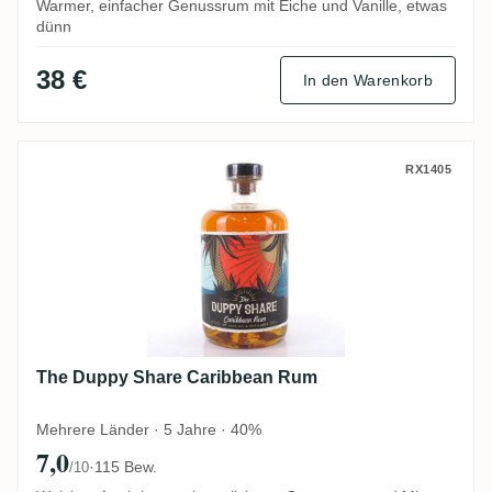
Warmer, einfacher Genussrum mit Eiche und Vanille, etwas
dünn
38 €
In den Warenkorb
The Duppy Share Caribbean Rum
RX1405
The Duppy Share Caribbean Rum
Mehrere Länder · 5 Jahre · 40%
7,0
·
115 Bew.
/10