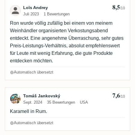
8,5
Bewertung von Loïs Andrey
Loïs Andrey
/10
Juli 2023
1 Bewertungen
Ron wurde völlig zufällig bei einem von meinem
Weinhändler organisierten Verkostungsabend
entdeckt. Eine angenehme Überraschung, sehr gutes
Preis-Leistungs-Verhältnis, absolut empfehlenswert
für Leute mit wenig Erfahrung, die gute Produkte
entdecken möchten.
Automatisch übersetzt
7,6
Bewertung von Tomáš Jankovský
Tomáš Jankovský
/10
Sept. 2024
35 Bewertungen
USA
Karamell in Rum.
Automatisch übersetzt