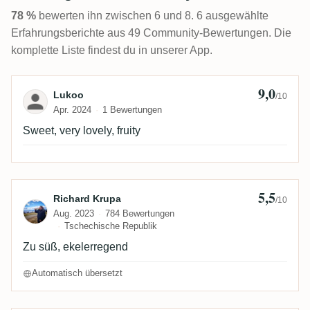
78 %
bewerten ihn zwischen 6 und 8. 6 ausgewählte
Erfahrungsberichte aus 49 Community-Bewertungen. Die
komplette Liste findest du in unserer App.
9,0
Bewertung von Lukoo
Lukoo
/10
Apr. 2024
1 Bewertungen
Sweet, very lovely, fruity
5,5
Bewertung von Richard Krupa
Richard Krupa
/10
Aug. 2023
784 Bewertungen
Tschechische Republik
Zu süß, ekelerregend
Automatisch übersetzt