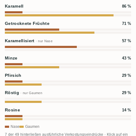
Karamell
86 %
Getrocknete Früchte
71 %
Karamellisiert
57 %
· nur Nase
Minze
43 %
Pfirsich
29 %
Röstig
29 %
· nur Gaumen
Rosine
14 %
Nase
Gaumen
7 der 49 hinterließen ausführliche Verkostungseindrücke · Klick auf ein