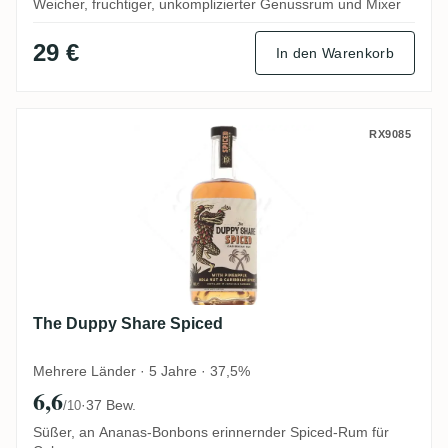
Weicher, fruchtiger, unkomplizierter Genussrum und Mixer
29 €
In den Warenkorb
The Duppy Share Spiced
RX9085
The Duppy Share Spiced
Mehrere Länder · 5 Jahre · 37,5%
6,6
·
37 Bew.
/10
Süßer, an Ananas-Bonbons erinnernder Spiced-Rum für