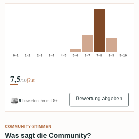
0–1
1–2
2–3
3–4
4–5
5–6
6–7
7–8
8–9
9–10
7,5
Gut
/10
Bewertung abgeben
9
bewerten ihn mit 8+
COMMUNITY-STIMMEN
Was sagt die Community?