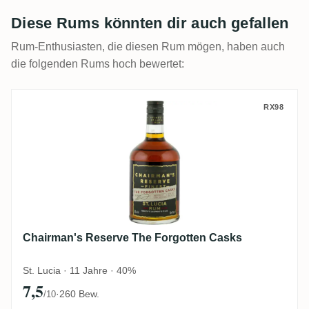
Diese Rums könnten dir auch gefallen
Rum-Enthusiasten, die diesen Rum mögen, haben auch
die folgenden Rums hoch bewertet:
Chairman's Reserve The Forgotten Casks
RX98
Chairman's Reserve The Forgotten Casks
St. Lucia · 11 Jahre · 40%
7,5
·
260 Bew.
/10