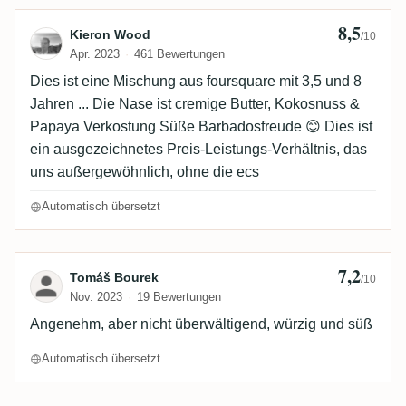
8,5
Bewertung von Kieron Wood
Kieron Wood
/10
Apr. 2023
461 Bewertungen
Dies ist eine Mischung aus foursquare mit 3,5 und 8
Jahren ... Die Nase ist cremige Butter, Kokosnuss &
Papaya Verkostung Süße Barbadosfreude 😊 Dies ist
ein ausgezeichnetes Preis-Leistungs-Verhältnis, das
uns außergewöhnlich, ohne die ecs
Automatisch übersetzt
7,2
Bewertung von Tomáš Bourek
Tomáš Bourek
/10
Nov. 2023
19 Bewertungen
Angenehm, aber nicht überwältigend, würzig und süß
Automatisch übersetzt