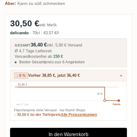
Aber:
Kann zu süß schmecken
30,50 €
inkl. MwSt.
delicando
·
70cl
·
43,57 €/l
36,40 €
inkl.
5,90 €
Versand
GESAMT
Ø 4,7 Tage Lieferzeit
Versandkostenfrei ab
150 €
Bester Gesamtpreis aus 6 Angeboten
Vorher 38,85 €, jetzt 36,40 €
↓ 6 %
31,90 €
−6 %
seit 17. Juni
heute
Flaschenpreis ohne Versand · nur RumX-Shops
↓ 30,50 € ist der Tiefstpreis
Alle Preissenkungen
In den Warenkorb