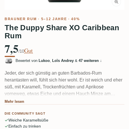
BRAUNER RUM
· 5–12 JAHRE · 40%
The Duppy Share XO Caribbean
Rum
7,5
Gut
/10
Bewertet von
Lukoo
,
Loïs Andrey
&
47 weiteren
↓
Jeder, der sich günstig an guten Barbados-Rum
herantasten will, fühlt sich hier wohl. Er ist weich und eher
süß, mit Karamell, Trockenfrüchten und Aprikose
vorneweg, etwas Eiche und einem Hauch Minze am
Gaumen.
Mehr lesen
DIE COMMUNITY SAGT
Weiche Karamellsüße
Einfach zu trinken