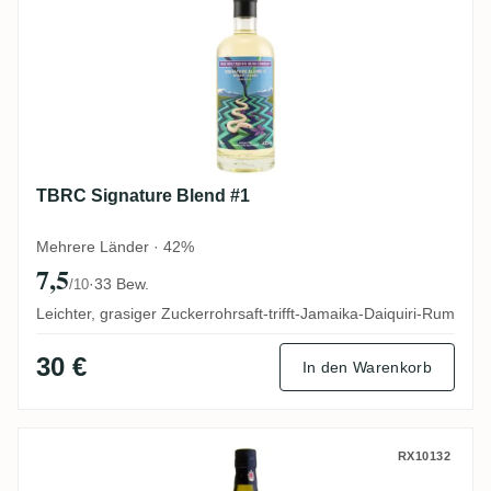
TBRC Signature Blend #1
Mehrere Länder · 42%
7,5
·
33 Bew.
/10
Leichter, grasiger Zuckerrohrsaft-trifft-Jamaika-Daiquiri-Rum
30 €
In den Warenkorb
CDI South Pacific Fiji 2010
RX10132