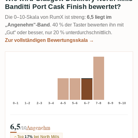
Banditti Port Cask Finish bewertet?
Die 0–10-Skala von RumX ist streng:
6,5 liegt im
„Angenehm“-Band
. 40 % der Taster bewerten ihn mit
„Gut“ oder besser, nur 20 % unterdurchschnittlich.
Zur vollständigen Bewertungsskala →
0–1
1–2
2–3
3–4
4–5
5–6
6–7
7–8
8–9
9–10
6,5
Angenehm
/10
Top
17%
bei North Mills