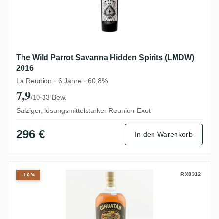
The Wild Parrot Savanna Hidden Spirits (LMDW)
2016
La Reunion · 6 Jahre · 60,8%
7,9
·
33 Bew.
/10
Salziger, lösungsmittelstarker Reunion-Exot
296 €
In den Warenkorb
Licorera Cihuatán Obsidiana
RX8312
-16%