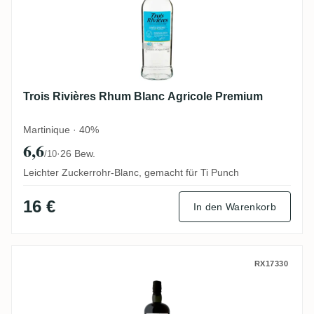
Trois Rivières Rhum Blanc Agricole Premium
Martinique · 40%
6,6
·
26 Bew.
/10
Leichter Zuckerrohr-Blanc, gemacht für Ti Punch
16 €
In den Warenkorb
The Wild Parrot Savanna Hidden Spirits 
RX17330