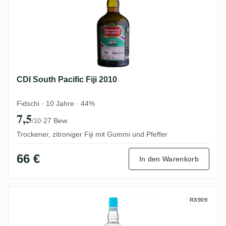
CDI South Pacific Fiji 2010
Fidschi · 10 Jahre · 44%
7,5
·
27 Bew.
/10
Trockener, zitroniger Fiji mit Gummi und Pfeffer
66 €
In den Warenkorb
Trois Rivières Rhum Blanc Agricole Prem
RX909