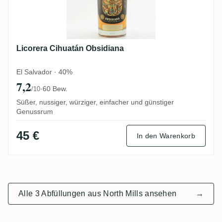
Licorera Cihuatán Obsidiana
El Salvador · 40%
7,2
·
60 Bew.
/10
Süßer, nussiger, würziger, einfacher und günstiger
Genussrum
45 €
In den Warenkorb
Alle 3 Abfüllungen aus North Mills ansehen
→