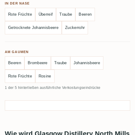
IN DER NASE
Rote Früchte
Überreif
Traube
Beeren
Getrocknete Johannisbeere
Zuckerrohr
AM GAUMEN
Beeren
Brombeere
Traube
Johannisbeere
Rote Früchte
Rosine
1 der 5 hinterließen ausführliche Verkostungseindrücke
Wie wird Glasgow Distillery North Mills