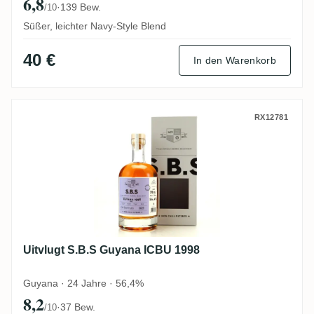
6,8
·
139 Bew.
/10
Süßer, leichter Navy-Style Blend
40 €
In den Warenkorb
Uitvlugt S.B.S Guyana ICBU 1998
RX12781
Uitvlugt S.B.S Guyana ICBU 1998
Guyana · 24 Jahre · 56,4%
8,2
·
37 Bew.
/10