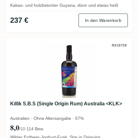
Kakao- und holzbetonter Guyana, dünn und etwas heiß
237 €
In den Warenkorb
Killik S.B.S (Single Origin Rum) Australi
RX19738
Killik S.B.S (Single Origin Rum) Australia <KLK>
Australien · Ohne Altersangabe · 57%
8,0
·
114 Bew.
/10
Wilder Erdbeer-Joghurt-Funk, Star in Daiquiris