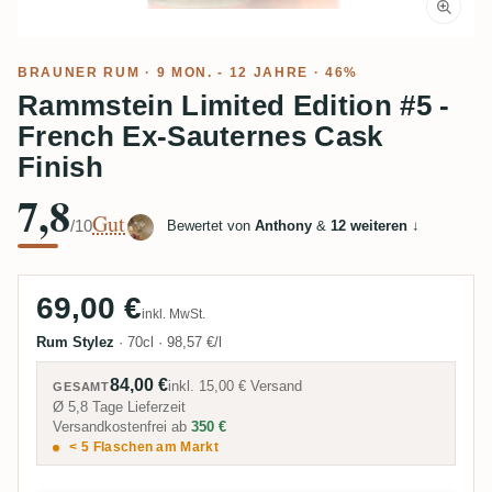
BRAUNER RUM
· 9 MON. - 12 JAHRE · 46%
Rammstein Limited Edition #5 -
French Ex-Sauternes Cask
Finish
7,8
Gut
/10
Bewertet von
Anthony
&
12 weiteren
↓
69,00 €
inkl. MwSt.
Rum Stylez
·
70cl
·
98,57 €/l
84,00 €
inkl.
15,00 €
Versand
GESAMT
Ø 5,8 Tage Lieferzeit
Versandkostenfrei ab
350 €
< 5 Flaschen am Markt