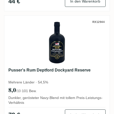
44 €
In den Warenkorb
Pusser's Rum Deptford Dockyard Reserve
RX12944
Pusser's Rum Deptford Dockyard Reserve
Mehrere Länder · 54,5%
8,0
·
101 Bew.
/10
Dunkler, gerösteter Navy-Blend mit tollem Preis-Leistungs-
Verhältnis