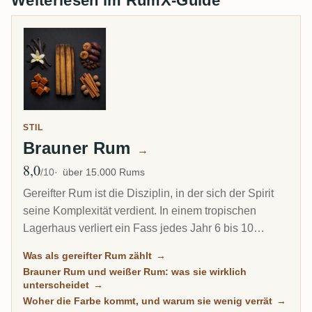
Weiterlesen im RumX-Guide
STIL
Brauner Rum
→
8,0
Ø Bewertung
/10
über 15.000 Rums
Gereifter Rum ist die Disziplin, in der sich der Spirit
seine Komplexität verdient. In einem tropischen
Lagerhaus verliert ein Fass jedes Jahr 6 bis 10
Prozent seines Inhalts durch Verdunstung. Deshalb
Was als gereifter Rum zählt
→
kann ein 8-jähriger Karibik-Rum tiefer schmecken als
Brauner Rum und weißer Rum: was sie wirklich
ein 20-jähriger Scotch. Diese Übersicht versammelt
unterscheidet
→
jeden Rum auf RumX, der echte Zeit im Holz
Woher die Farbe kommt, und warum sie wenig verrät
→