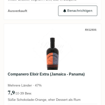
Benachrichtigen
Ausverkauft
Companero Elixir Extra (Jamaica - Panam
RX12935
Companero Elixir Extra (Jamaica - Panama)
Mehrere Länder · 47%
7,9
·
39 Bew.
/10
Süße Schokolade-Orange, eher Dessert als Rum