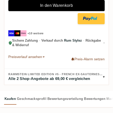
In den Warenkorb
+10 weitere
Sichere Zahlung
·
Verkauf durch
Rum Stylez
·
Rückgabe
& Widerruf
Preisverlauf ansehen
Preis-Alarm setzen
RAMMSTEIN LIMITED EDITION #5 - FRENCH EX-SAUTERNES CASK FINISH KAUFEN:
Alle 2 Shop-Angebote ab 69,00 € vergleichen
Kaufen
Geschmacksprofil
Bewertungsverteilung
Bewertungen
Mar