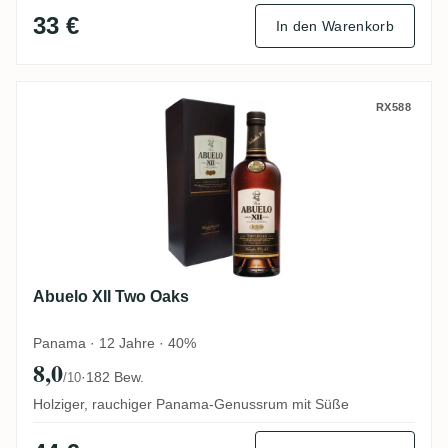
33 €
In den Warenkorb
Abuelo XII Two Oaks
RX588
Abuelo XII Two Oaks
Panama · 12 Jahre · 40%
8,0
·
182 Bew.
/10
Holziger, rauchiger Panama-Genussrum mit Süße