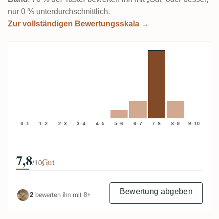
nur 0 % unterdurchschnittlich.
Zur vollständigen Bewertungsskala →
0–1
1–2
2–3
3–4
4–5
5–6
6–7
7–8
8–9
9–10
7,8
Gut
/10
Bewertung abgeben
2
bewerten ihn mit 8+