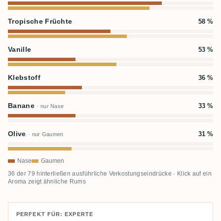
Tropische Früchte
58 %
Vanille
53 %
Klebstoff
36 %
Banane
33 %
· nur Nase
Olive
31 %
· nur Gaumen
Nase
Gaumen
36 der 79 hinterließen ausführliche Verkostungseindrücke · Klick auf ein
Aroma zeigt ähnliche Rums
PERFEKT FÜR: EXPERTE