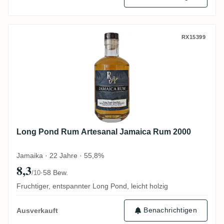
Long Pond Rum Artesanal Jamaica Rum 2
RX15399
Long Pond Rum Artesanal Jamaica Rum 2000
Jamaika · 22 Jahre · 55,8%
8,3
·
58 Bew.
/10
Fruchtiger, entspannter Long Pond, leicht holzig
Benachrichtigen
Ausverkauft