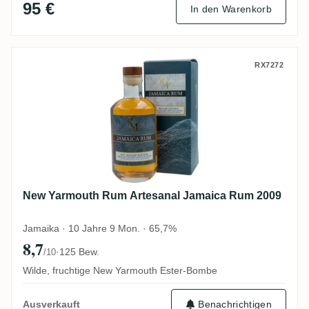
95 €
In den Warenkorb
New Yarmouth Rum Artesanal Jamaica R
RX7272
New Yarmouth Rum Artesanal Jamaica Rum 2009
Jamaika · 10 Jahre 9 Mon. · 65,7%
8,7
·
125 Bew.
/10
Wilde, fruchtige New Yarmouth Ester-Bombe
Benachrichtigen
Ausverkauft