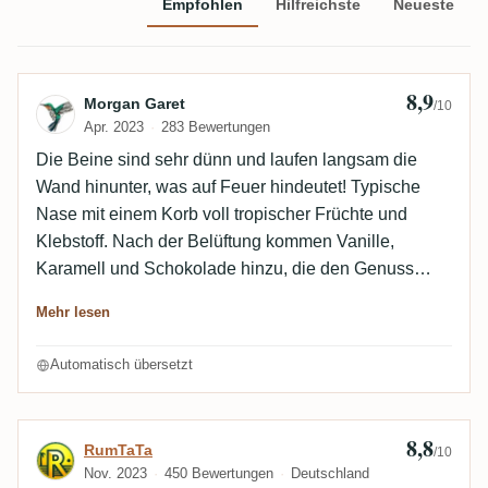
Empfohlen
Hilfreichste
Neueste
8,9
Bewertung von Morgan Garet
Morgan Garet
/10
Apr. 2023
283 Bewertungen
Die Beine sind sehr dünn und laufen langsam die
Wand hinunter, was auf Feuer hindeutet! Typische
Nase mit einem Korb voll tropischer Früchte und
Klebstoff. Nach der Belüftung kommen Vanille,
Karamell und Schokolade hinzu, die den Genuss
noch steigern, so dass man die 68,3° leicht vergessen
Mehr lesen
könnte! Im Mund ist der Auftakt warm mit Gewürzen
(wie Muskat) und mehr als reifen Bananen. Dann
Automatisch übersetzt
folgen Karamell und Lakritze. Er hat auch eine
säuerliche Seite, die dann in eine sehr leichte
Bitterkeit umschlägt. Der Abgang ist eher würzig und
8,8
Bewertung von RumTaTa
RumTaTa
/10
sehr lang, mit einer sehr angenehmen Minznote.
Nov. 2023
450 Bewertungen
Deutschland
Vielleicht 4 oder 5 Grad weniger, um perfekt zu sein. -