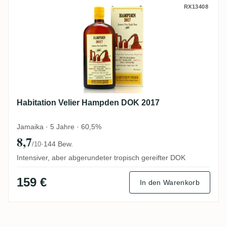
Habitation Velier Hampden DOK 2017
RX13408
Habitation Velier Hampden DOK 2017
Jamaika · 5 Jahre · 60,5%
8,7
·
144 Bew.
/10
Intensiver, aber abgerundeter tropisch gereifter DOK
159 €
In den Warenkorb