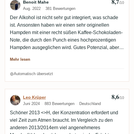
8,7
Bewertung von Benoit Mahe
Benoit Mahe
/10
Aug. 2022
381 Bewertungen
Der Alkohol ist nicht sehr gut integriert, was schade
ist. Ansonsten haben wir einen sehr originellen
Hampden mit einer recht süßen Kaffee-Schokoladen-
Note, die durch den Punch eines hochprozentigen
Hampden ausgeglichen wird. Gutes Potenzial, aber
nicht perfekt genutzt.
Mehr lesen
Automatisch übersetzt
8,6
Bewertung von Leo Krüper
Leo Krüper
/10
Juni 2024
883 Bewertungen
Deutschland
Schöner 2013 <>H, der Konzentration erfordert und
viel Zeit zum Atmen braucht. Im Vergleich zu den
anderen 2013/2014ern viel angenehmeres