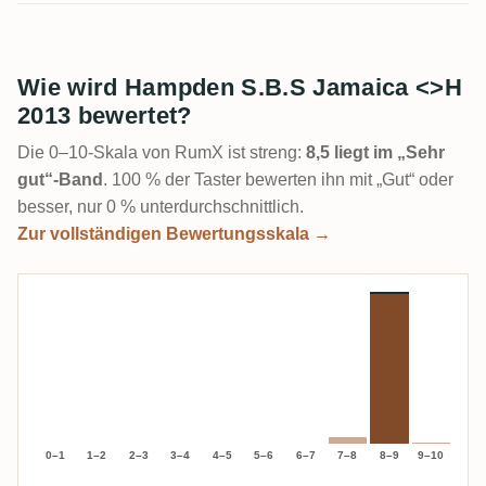
Wie wird Hampden S.B.S Jamaica <>H
2013 bewertet?
Die 0–10-Skala von RumX ist streng:
8,5 liegt im „Sehr
gut“-Band
. 100 % der Taster bewerten ihn mit „Gut“ oder
besser, nur 0 % unterdurchschnittlich.
Zur vollständigen Bewertungsskala →
0–1
1–2
2–3
3–4
4–5
5–6
6–7
7–8
8–9
9–10