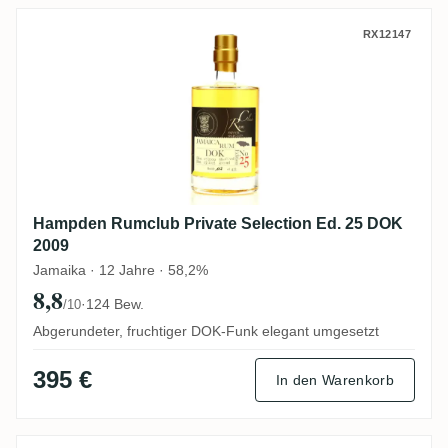
Hampden Rumclub Private Selection Ed. 
RX12147
Hampden Rumclub Private Selection Ed. 25 DOK
2009
Jamaika · 12 Jahre · 58,2%
8,8
·
124 Bew.
/10
Abgerundeter, fruchtiger DOK-Funk elegant umgesetzt
395 €
In den Warenkorb