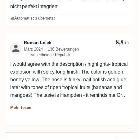
nicht perfekt integriert.
Automatisch übersetzt
8,8
Bewertung von Roman Lelek
Roman Lelek
/10
März 2024
130 Bewertungen
Tschechische Republik
I would agree with the description / highlights- tropical
explosion with spicy long finish. The color is golden,
honey yellow. The nose is funky- nail polish and glue,
later with tones of ripen tropical fruits (bananas and
mangoes) The taste is Hampden - it reminds me Great
Houses..fruits and honey with funky tones of solvents
Mehr lesen
and esters.. The finish is long and warm and spicy
and dry…