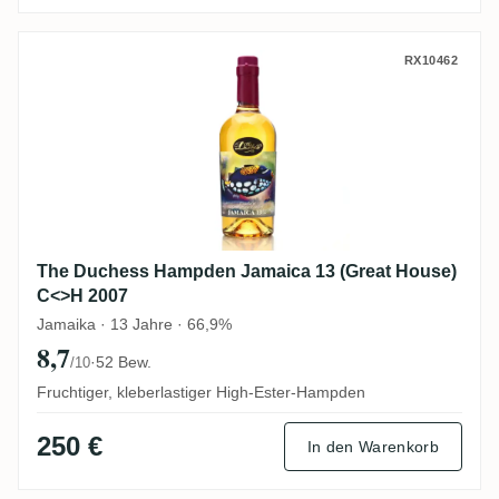
The Duchess Hampden Jamaica 13 (Great
RX10462
The Duchess Hampden Jamaica 13 (Great House)
C<>H 2007
Jamaika · 13 Jahre · 66,9%
8,7
·
52 Bew.
/10
Fruchtiger, kleberlastiger High-Ester-Hampden
250 €
In den Warenkorb