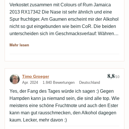
Verkostet zusammen mit Colours of Rum Jamaica
> das H ist der top❤️
2013
RX17342
Die Nase ist sehr ähnlich und eine
Spur fruchtiger. Am Gaumen erscheint mir der Alkohol
nicht so gut eingebunden wie beim CoR. Die beiden
unterscheiden sich im Geschmacksverlauf: Während
der CoR recht lange süß bleibt bevor er Richtung
Mehr lesen
salzig und Oliven schwenkt geht das beim S.B.S
schneller und er erscheint mir deshalb herber. Sonnst
sind sich die beiden sehr ähnlich. Unterschiede im
Nachklang festzustellen ist bei diesen Rums echt
8,8
Bewertung von Timo Groeger
Timo Groeger
schwer! Ich würde sie in dieser Hinsicht blind nicht
/10
Apr. 2024
1.840 Bewertungen
Deutschland
unterscheiden können. Alles in allem gefällt mir der
CoR wegen seiner ausgeprägteren Süße und besser
Yes, der Fang des Tages würde ich sagen :) Gegen
eingebundenem Alkohol um zwei Haaresbreiten
Hampden kann ja niemand sein, die sind alle top. Wie
besser.
meistens eine schöne Fruchtnote und auch den Ester
kann man gut rausschmecken, den Alkohol dagegen
kaum. Lecker, mehr davon :)