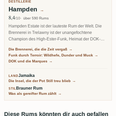
DESTILLERIE
Hampden
→
8,4
Ø Bewertung
/10
über 590 Rums
Hampden Estate ist der lauteste Rum der Welt. Die
Brennerei in Trelawny ist der unangefochtene
Champion des High-Ester-Funk, Heimat der DOK-
Marque, die die Ester bis an die gesetzliche Grenze
Die Brennerei, die die Zeit vergaß
→
treibt, und mit Abstand die meistbewertete Brennerei
Funk durch Terroir: Wildhefe, Dunder und Muck
→
auf RumX. In Familienbesitz und reiner Batch-Betrieb,
DOK und die Marques
→
hat sie sich in einem Jahrhundert kaum verändert,
samt schimmelbedeckter Wände.
Jamaika
LAND
Die Insel, die der Pot Still treu blieb
→
Brauner Rum
STIL
Was als gereifter Rum zählt
→
Diese Rums könnten dir auch gefallen