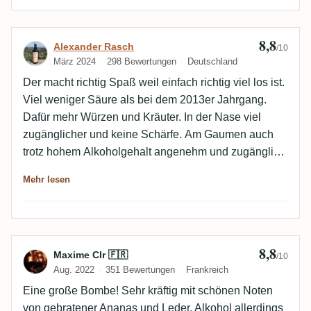
8,8
Bewertung von Alexander Rasch
Alexander Rasch
/10
März 2024
298 Bewertungen
Deutschland
Der macht richtig Spaß weil einfach richtig viel los ist.
Viel weniger Säure als bei dem 2013er Jahrgang.
Dafür mehr Würzen und Kräuter. In der Nase viel
zugänglicher und keine Schärfe. Am Gaumen auch
trotz hohem Alkoholgehalt angenehm und zugänglich.
Gefällt mir ein Tick besser als der 2013 Jahrgang, da
Mehr lesen
komplexer und runder. Top.
8,8
Bewertung von Maxime Clr 🇫🇷
Maxime Clr 🇫🇷
/10
Aug. 2022
351 Bewertungen
Frankreich
Eine große Bombe! Sehr kräftig mit schönen Noten
von gebratener Ananas und Leder. Alkohol allerdings