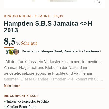
BRAUNER RUM
· 8 JAHRE · 68,3%
Hampden S.B.S Jamaica <>H
2013
8,5
Sehr gut
/10
Bewertet von
Morgan Garet
,
RumTaTa
&
77 weiteren
↓
"All der Funk" fasst ein Verkoster zusammen: fermentierte
Ananas, Nagellack und Kleber in der Nase, dann
geröstete, salzige tropische Früchte und Vanille am
Gaumen. Dieser 8-jährige Hampden <>H kommt mit 68,3
% heiß und schwer daher, und die meisten sind sich einig,
Mehr lesen
dass er viel Luft braucht, bevor sich der Alkohol legt. Wild,
DIE COMMUNITY SAGT
expressiv, unverkennbar Hampden.
Intensive tropische Früchte
Großer Ester-Funk