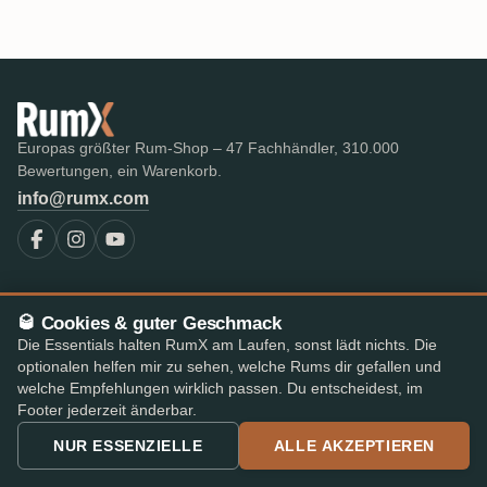
Europas größter Rum-Shop – 47 Fachhändler, 310.000
Bewertungen, ein Warenkorb.
info@rumx.com
SHOP
WISSEN
🥃 Cookies & guter Geschmack
Alle Rums
Was ist Rum?
Die Essentials halten RumX am Laufen, sonst lädt nichts. Die
Bestseller
FAQ & Glossar
optionalen helfen mir zu sehen, welche Rums dir gefallen und
Die besten Rums im Test
Expert-Reviews
welche Empfehlungen wirklich passen. Du entscheidest, im
Auktionen
Alle Blogbeiträge
Footer jederzeit änderbar.
RumX Awards
Rum-Länder
NUR ESSENZIELLE
ALLE AKZEPTIEREN
Merch
Destillerien
Abfüller