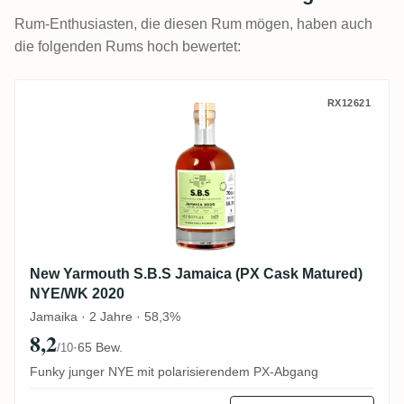
Rum-Enthusiasten, die diesen Rum mögen, haben auch
die folgenden Rums hoch bewertet:
New Yarmouth S.B.S Jamaica (PX Cask M
RX12621
New Yarmouth S.B.S Jamaica (PX Cask Matured)
NYE/WK 2020
Jamaika · 2 Jahre · 58,3%
8,2
·
65 Bew.
/10
Funky junger NYE mit polarisierendem PX-Abgang