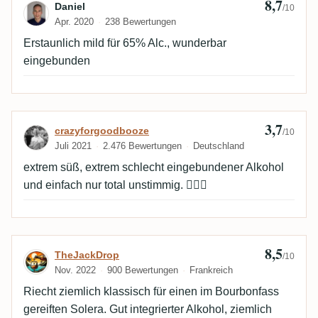
8,7
Bewertung von Daniel
Daniel
/10
Apr. 2020
238 Bewertungen
Erstaunlich mild für 65% Alc., wunderbar
eingebunden
3,7
Bewertung von crazyforgoodbooze
crazyforgoodbooze
/10
Juli 2021
2.476 Bewertungen
Deutschland
extrem süß, extrem schlecht eingebundener Alkohol
und einfach nur total unstimmig. 🤦🏼‍♂️
8,5
Bewertung von TheJackDrop
TheJackDrop
/10
Nov. 2022
900 Bewertungen
Frankreich
Riecht ziemlich klassisch für einen im Bourbonfass
gereiften Solera. Gut integrierter Alkohol, ziemlich