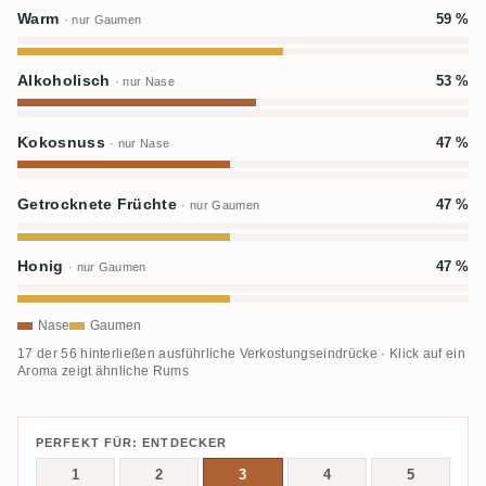
Warm
59 %
· nur Gaumen
Alkoholisch
53 %
· nur Nase
Kokosnuss
47 %
· nur Nase
Getrocknete Früchte
47 %
· nur Gaumen
Honig
47 %
· nur Gaumen
Nase
Gaumen
17 der 56 hinterließen ausführliche Verkostungseindrücke · Klick auf ein
Aroma zeigt ähnliche Rums
PERFEKT FÜR: ENTDECKER
1
2
3
4
5