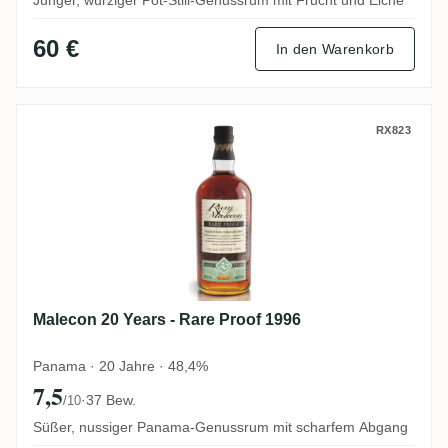
60 €
In den Warenkorb
Malecon 20 Years - Rare Proof 1996
RX823
Malecon 20 Years - Rare Proof 1996
Panama · 20 Jahre · 48,4%
7,5
·
37 Bew.
/10
Süßer, nussiger Panama-Genussrum mit scharfem Abgang