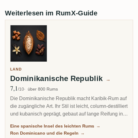
Weiterlesen im RumX-Guide
LAND
Dominikanische Republik
→
7,1
Ø Bewertung
/10
über 800 Rums
Die Dominikanische Republik macht Karibik-Rum auf
die zugängliche Art. Ihr Stil ist leicht, column-destilliert
und kubanisch geprägt, gebaut auf lange Reifung in
tropischer Hitze statt auf den schweren Funk von
Eine spanische Insel des leichten Rums
→
Jamaika oder Guyana. Dutzende vertrauter Marken
Ron Dominicano und die Regeln
→
füllen die Regale, und doch stammen fast alle aus nur