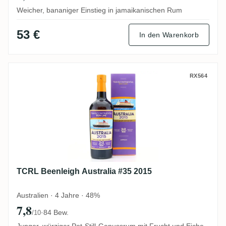
Weicher, bananiger Einstieg in jamaikanischen Rum
53 €
In den Warenkorb
TCRL Beenleigh Australia #35 2015
RX564
TCRL Beenleigh Australia #35 2015
Australien · 4 Jahre · 48%
7,8
·
84 Bew.
/10
Junger, würziger Pot-Still-Genussrum mit Frucht und Eiche