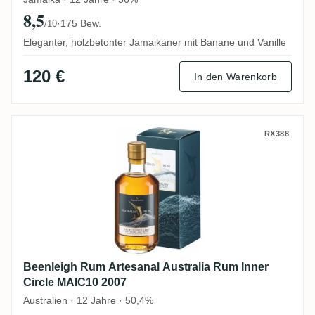
8,5
·
175 Bew.
/10
Eleganter, holzbetonter Jamaikaner mit Banane und Vanille
120 €
In den Warenkorb
Beenleigh Rum Artesanal Australia Rum I
RX388
Beenleigh Rum Artesanal Australia Rum Inner
Circle MAIC10 2007
Australien · 12 Jahre · 50,4%