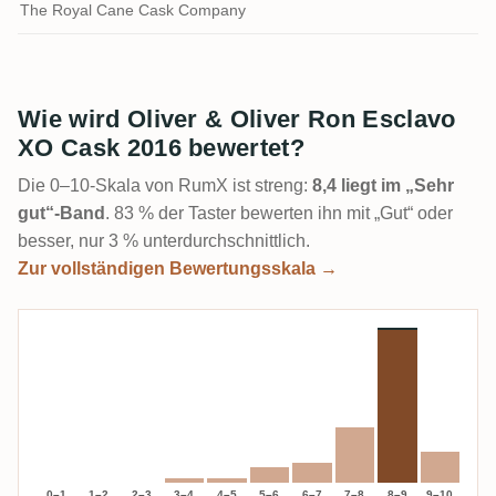
The Royal Cane Cask Company
Wie wird Oliver & Oliver Ron Esclavo
XO Cask 2016 bewertet?
Die 0–10-Skala von RumX ist streng:
8,4 liegt im „Sehr
gut“-Band
. 83 % der Taster bewerten ihn mit „Gut“ oder
besser, nur 3 % unterdurchschnittlich.
Zur vollständigen Bewertungsskala →
0–1
1–2
2–3
3–4
4–5
5–6
6–7
7–8
8–9
9–10