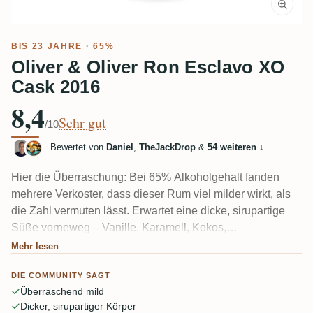
BIS 23 JAHRE · 65%
Oliver & Oliver Ron Esclavo XO
Cask 2016
8,4
Sehr gut
/10
Bewertet von
Daniel
,
TheJackDrop
&
54 weiteren
↓
Hier die Überraschung: Bei 65% Alkoholgehalt fanden
mehrere Verkoster, dass dieser Rum viel milder wirkt, als
die Zahl vermuten lässt. Erwartet eine dicke, sirupartige
Süße vorneweg – Vanille, Karamell, Kokos,
Trockenfrüchte und Honig – mit einem Lackrand. Ein
Mehr lesen
Mitglied nannte ihn einen "Likör mit Turbolader", was die
DIE COMMUNITY SAGT
süß-aber-starke Spaltung gut beschreibt.
Überraschend mild
Dicker, sirupartiger Körper