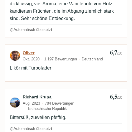
dickflüssig, viel Aroma, eine Vanillenote von Holz
kandierten Früchten, die im Abgang ziemlich stark
sind. Sehr schöne Entdeckung.
Automatisch übersetzt
6,7
Bewertung von Oliver
Oliver
/10
Okt. 2020
1.197 Bewertungen
Deutschland
Likör mit Turbolader
6,5
Bewertung von Richard Krupa
Richard Krupa
/10
Aug. 2023
784 Bewertungen
Tschechische Republik
Bittersüß, zuweilen pfeffrig.
Automatisch übersetzt