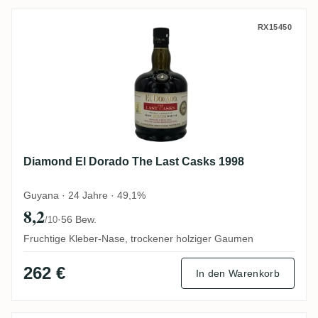
Diamond El Dorado The Last Casks 1998
RX15450
Diamond El Dorado The Last Casks 1998
Guyana · 24 Jahre · 49,1%
8,2
·
56 Bew.
/10
Fruchtige Kleber-Nase, trockener holziger Gaumen
262 €
In den Warenkorb