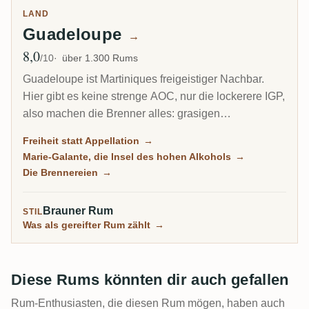
LAND
Guadeloupe
→
8,0
Ø Bewertung
/10
über 1.300 Rums
Guadeloupe ist Martiniques freigeistiger Nachbar.
Hier gibt es keine strenge AOC, nur die lockerere IGP,
also machen die Brenner alles: grasigen
Zuckerrohrsaft-Agricole, reicheren Melasse-
Freiheit statt Appellation
→
Traditionnel und auf der kleinen Insel Marie-Galante
Marie-Galante, die Insel des hohen Alkohols
→
einige der kraftvollsten Rums der Karibik.
Die Brennereien
→
Brauner Rum
STIL
Was als gereifter Rum zählt
→
Diese Rums könnten dir auch gefallen
Rum-Enthusiasten, die diesen Rum mögen, haben auch