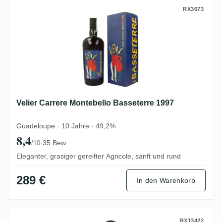
Velier Carrere Montebello Basseterre 1997
RX3673
Velier Carrere Montebello Basseterre 1997
Guadeloupe · 10 Jahre · 49,2%
8,4
·
35 Bew.
/10
Eleganter, grasiger gereifter Agricole, sanft und rund
289 €
In den Warenkorb
Karukera Single Cask 2018
RX13422