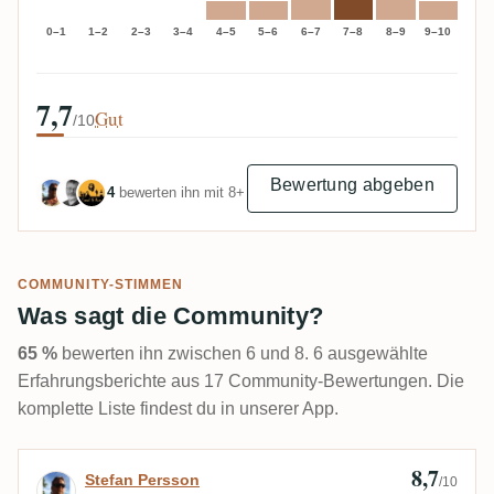
0–1
1–2
2–3
3–4
4–5
5–6
6–7
7–8
8–9
9–10
7,7
Gut
/10
Bewertung abgeben
4
bewerten ihn mit 8+
COMMUNITY-STIMMEN
Was sagt die Community?
65 %
bewerten ihn zwischen 6 und 8. 6 ausgewählte
Erfahrungsberichte aus 17 Community-Bewertungen. Die
komplette Liste findest du in unserer App.
8,7
Bewertung von Stefan Persson
Stefan Persson
/10