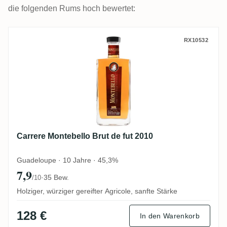
die folgenden Rums hoch bewertet:
Carrere Montebello Brut de fut 2010
RX10532
Carrere Montebello Brut de fut 2010
Guadeloupe · 10 Jahre · 45,3%
7,9
·
35 Bew.
/10
Holziger, würziger gereifter Agricole, sanfte Stärke
128 €
In den Warenkorb