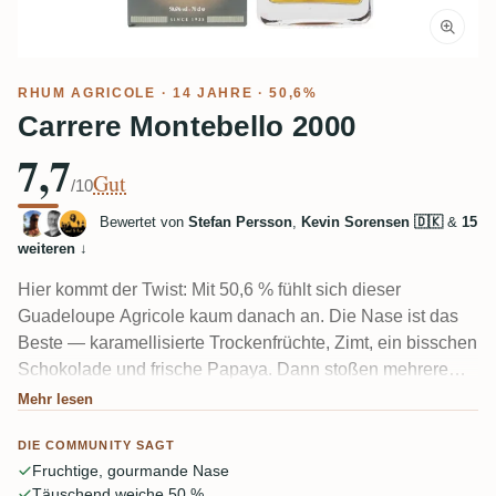
RHUM AGRICOLE
· 14 JAHRE · 50,6%
Carrere Montebello 2000
7,7
Gut
/10
Bewertet von
Stefan Persson
,
Kevin Sorensen 🇩🇰
&
15
weiteren
↓
Hier kommt der Twist: Mit 50,6 % fühlt sich dieser
Guadeloupe Agricole kaum danach an. Die Nase ist das
Beste — karamellisierte Trockenfrüchte, Zimt, ein bisschen
Schokolade und frische Papaya. Dann stoßen mehrere
Verkoster auf dieselbe Wand: Der Gaumen wirkt dünn und
Mehr lesen
wässrig, mit einer zitronigen Säure und einem kurzen
DIE COMMUNITY SAGT
Abgang, der für 14 Jahre Fassreifung leicht erscheint.
Fruchtige, gourmande Nase
Täuschend weiche 50 %