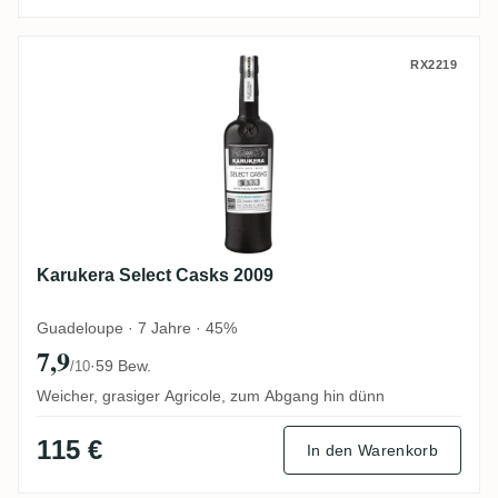
Karukera Select Casks 2009
RX2219
Karukera Select Casks 2009
Guadeloupe · 7 Jahre · 45%
7,9
·
59 Bew.
/10
Weicher, grasiger Agricole, zum Abgang hin dünn
115 €
In den Warenkorb