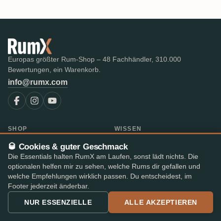
Europas größter Rum-Shop – 48 Fachhändler, 310.000
Bewertungen, ein Warenkorb.
info@rumx.com
SHOP
WISSEN
Alle Rums
Was ist Rum?
🥃 Cookies & guter Geschmack
Bestseller
FAQ & Glossar
Die Essentials halten RumX am Laufen, sonst lädt nichts. Die
Die besten Rums im Test
Expert-Reviews
optionalen helfen mir zu sehen, welche Rums dir gefallen und
Auktionen
Alle Blogbeiträge
welche Empfehlungen wirklich passen. Du entscheidest, im
RumX Awards
Rum-Länder
Footer jederzeit änderbar.
Merch
Destillerien
NUR ESSENZIELLE
ALLE AKZEPTIEREN
Abfüller
Jahrgänge