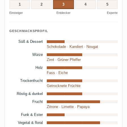
1
2
3
4
5
Einsteiger
Entdecker
Experte
GESCHMACKSPROFIL
Süß & Dessert
Schokolade
·
Kandiert
·
Nougat
Würze
Zimt
·
Grüner Pfeffer
Holz
Fass
·
Eiche
Trockenfrucht
Getrocknete Früchte
Röstig & dunkel
Frucht
Zitrone
·
Limette
·
Papaya
Funk & Ester
Vegetal & floral