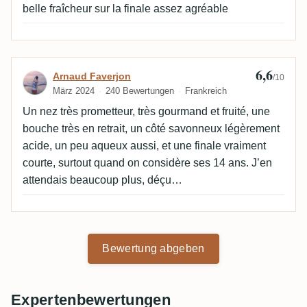
belle fraîcheur sur la finale assez agréable
6,6
Bewertung von Arnaud Faverjon
Arnaud Faverjon
/10
März 2024
240 Bewertungen
Frankreich
Un nez très prometteur, très gourmand et fruité, une
bouche très en retrait, un côté savonneux légèrement
acide, un peu aqueux aussi, et une finale vraiment
courte, surtout quand on considère ses 14 ans. J’en
attendais beaucoup plus, déçu…
Bewertung abgeben
Expertenbewertungen