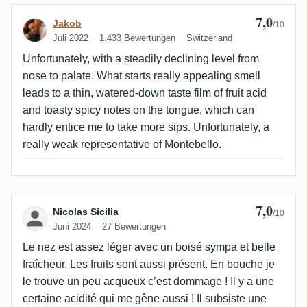
7,0
Bewertung von Jakob
Jakob
/10
Juli 2022
1.433 Bewertungen
Switzerland
Unfortunately, with a steadily declining level from
nose to palate. What starts really appealing smell
leads to a thin, watered-down taste film of fruit acid
and toasty spicy notes on the tongue, which can
hardly entice me to take more sips. Unfortunately, a
really weak representative of Montebello.
7,0
Bewertung von Nicolas Sicilia
Nicolas Sicilia
/10
Juni 2024
27 Bewertungen
Le nez est assez léger avec un boisé sympa et belle
fraîcheur. Les fruits sont aussi présent. En bouche je
le trouve un peu acqueux c’est dommage ! Il y a une
certaine acidité qui me gêne aussi ! Il subsiste une