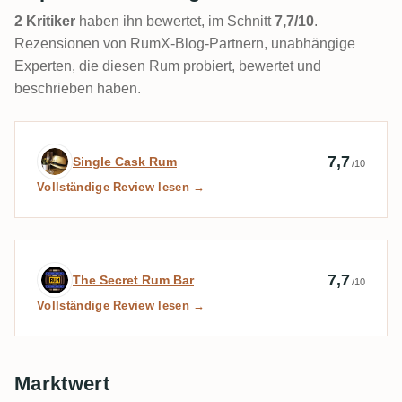
2 Kritiker
haben ihn bewertet, im Schnitt
7,7/10
.
Rezensionen von RumX-Blog-Partnern, unabhängige
Experten, die diesen Rum probiert, bewertet und
beschrieben haben.
Expertenbewertung von Single Cask Rum
7,7
Single Cask Rum
/10
Vollständige Review lesen →
Expertenbewertung von The Secret Rum 
7,7
The Secret Rum Bar
/10
Vollständige Review lesen →
Marktwert