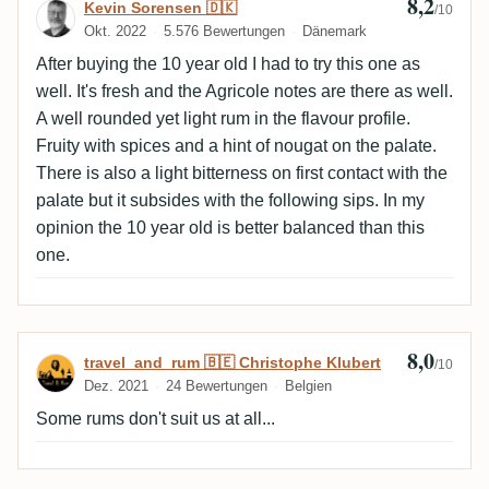
8,2
Bewertung von Kevin Sorensen 🇩🇰
Kevin Sorensen 🇩🇰
/10
Okt. 2022
5.576 Bewertungen
Dänemark
After buying the 10 year old I had to try this one as
well. It's fresh and the Agricole notes are there as well.
A well rounded yet light rum in the flavour profile.
Fruity with spices and a hint of nougat on the palate.
There is also a light bitterness on first contact with the
palate but it subsides with the following sips. In my
opinion the 10 year old is better balanced than this
one.
8,0
Bewertung von travel_and_rum 🇧🇪 Chris
travel_and_rum 🇧🇪 Christophe Klubert
/10
Dez. 2021
24 Bewertungen
Belgien
Some rums don't suit us at all...