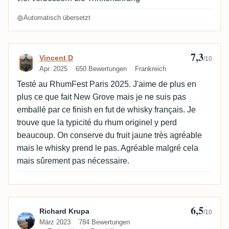
Automatisch übersetzt
7,3
Bewertung von Vincent D
Vincent D
/10
Apr. 2025
650 Bewertungen
Frankreich
Testé au RhumFest Paris 2025. J'aime de plus en
plus ce que fait New Grove mais je ne suis pas
emballé par ce finish en fut de whisky français. Je
trouve que la typicité du rhum originel y perd
beaucoup. On conserve du fruit jaune très agréable
mais le whisky prend le pas. Agréable malgré cela
mais sûrement pas nécessaire.
6,5
Bewertung von Richard Krupa
Richard Krupa
/10
März 2023
784 Bewertungen