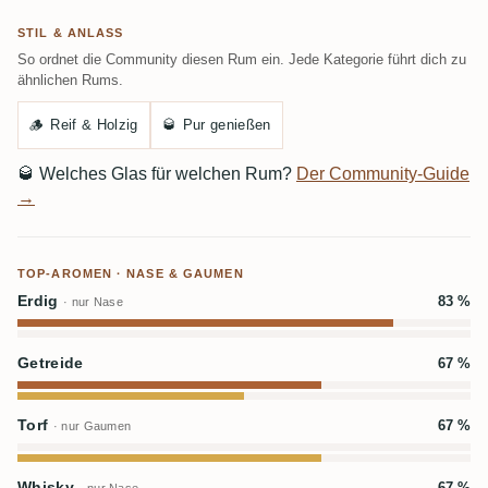
STIL & ANLASS
So ordnet die Community diesen Rum ein. Jede Kategorie führt dich zu
ähnlichen Rums.
🪵
Reif & Holzig
🥃
Pur genießen
🥃
Welches Glas für welchen Rum?
Der Community-Guide
→
TOP-AROMEN · NASE & GAUMEN
Erdig
83 %
· nur Nase
Getreide
67 %
Torf
67 %
· nur Gaumen
Whisky
67 %