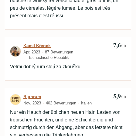
bouche le whisky renversé la table, gros tanins, un
peu de céréales, légère fumée. Le bois est très
présent mais c’est réussi.
7,6
Bewertung von Kamil Křenek
Kamil Křenek
/10
Apr. 2023
87 Bewertungen
Tschechische Republik
Velmi dobrý rum stojí za zkoušku
5,9
Bewertung von Righrum
Righrum
/10
Nov. 2023
402 Bewertungen
Italien
Nur ein Hauch der üblichen neuen Hain Lasten von
tropischen Früchten, und eine Schicht erdig und
schmutzig durch den Abgang, aber das letztere nicht
viel verbessern die Trinkerfahrung