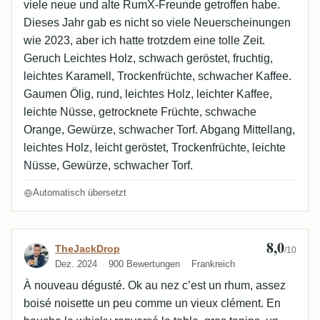
viele neue und alte RumX-Freunde getroffen habe.
Dieses Jahr gab es nicht so viele Neuerscheinungen
wie 2023, aber ich hatte trotzdem eine tolle Zeit.
Geruch Leichtes Holz, schwach geröstet, fruchtig,
leichtes Karamell, Trockenfrüchte, schwacher Kaffee.
Gaumen Ölig, rund, leichtes Holz, leichter Kaffee,
leichte Nüsse, getrocknete Früchte, schwache
Orange, Gewürze, schwacher Torf. Abgang Mittellang,
leichtes Holz, leicht geröstet, Trockenfrüchte, leichte
Nüsse, Gewürze, schwacher Torf.
Automatisch übersetzt
8,0
Bewertung von TheJackDrop
TheJackDrop
/10
Dez. 2024
900 Bewertungen
Frankreich
À nouveau dégusté. Ok au nez c’est un rhum, assez
boisé noisette un peu comme un vieux clément. En