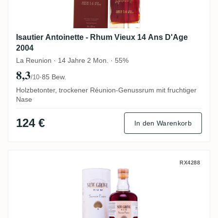
Isautier Antoinette - Rhum Vieux 14 Ans D'Age
2004
La Reunion · 14 Jahre 2 Mon. · 55%
8,3
·
85 Bew.
/10
Holzbetonter, trockener Réunion-Genussrum mit fruchtiger
Nase
124 €
In den Warenkorb
Grays New Grove Savoir Faire Double Cas
RX4288