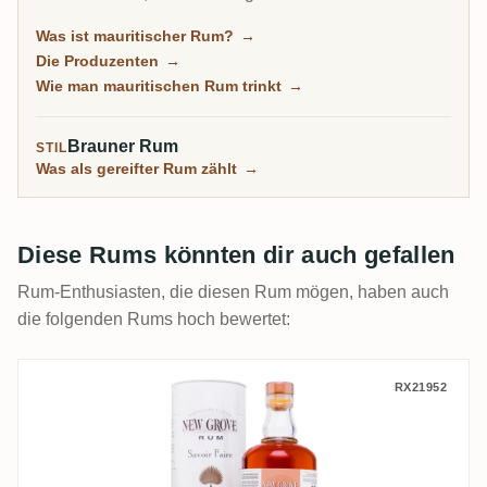
gewürzten, fruchtgetränkten Rhum Arrangé, den die
Was ist mauritischer Rum?
→
Einheimischen trinken. Diese Spannweite über drei
Die Produzenten
→
Rum-Stile macht es zu einer der vielfältigsten Rum-
Wie man mauritischen Rum trinkt
→
Herkünfte, noch immer unter dem Radar der meisten
Trinker.
Brauner Rum
STIL
Was als gereifter Rum zählt
→
Diese Rums könnten dir auch gefallen
Rum-Enthusiasten, die diesen Rum mögen, haben auch
die folgenden Rums hoch bewertet:
Grays New Grove Savoir Faire 2008
RX21952