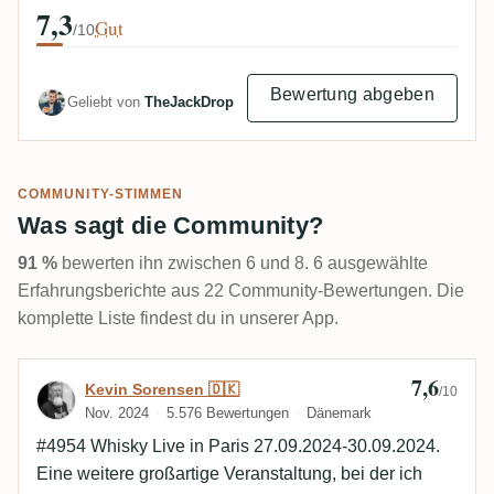
7,3
Gut
/10
Bewertung abgeben
Geliebt von
TheJackDrop
COMMUNITY-STIMMEN
Was sagt die Community?
91 %
bewerten ihn zwischen 6 und 8. 6 ausgewählte
Erfahrungsberichte aus 22 Community-Bewertungen. Die
komplette Liste findest du in unserer App.
7,6
Bewertung von Kevin Sorensen 🇩🇰
Kevin Sorensen 🇩🇰
/10
Nov. 2024
5.576 Bewertungen
Dänemark
#4954 Whisky Live in Paris 27.09.2024-30.09.2024.
Eine weitere großartige Veranstaltung, bei der ich