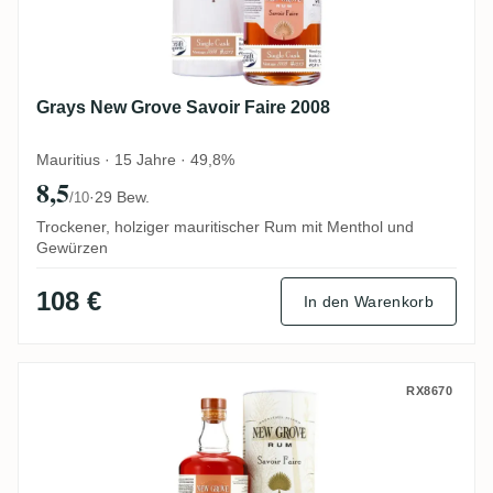
Grays New Grove Savoir Faire 2008
Mauritius · 15 Jahre · 49,8%
8,5
·
29 Bew.
/10
Trockener, holziger mauritischer Rum mit Menthol und
Gewürzen
108 €
In den Warenkorb
Grays New Grove Savoir-Faire Belle Vue 
RX8670