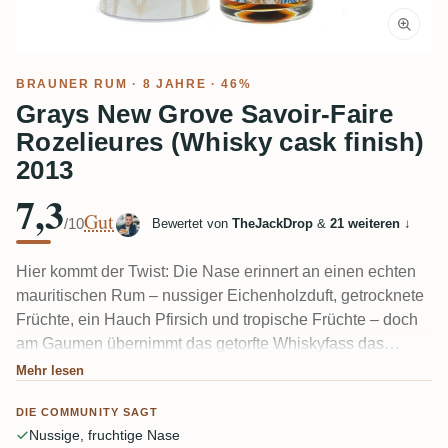
BRAUNER RUM
· 8 JAHRE · 46%
Grays New Grove Savoir-Faire
Rozelieures (Whisky cask finish)
2013
7,3
Gut
/10
Bewertet von
TheJackDrop
&
21 weiteren
↓
Hier kommt der Twist: Die Nase erinnert an einen echten
mauritischen Rum – nussiger Eichenholzduft, getrocknete
Früchte, ein Hauch Pfirsich und tropische Früchte – doch
am Gaumen übernimmt das getorfte Whiskyfass das
Kommando. Rauch, kräftige Tannine, Erde und ein
Mehr lesen
trockener, gerösteter Abgang drängen den ursprünglichen
DIE COMMUNITY SAGT
Rum in den Hintergrund. Einige Verkoster meinten, der
Nussige, fruchtige Nase
Whisky habe "den Tisch umgeworfen" und die Identität des