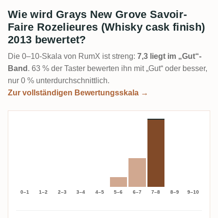
Wie wird Grays New Grove Savoir-
Faire Rozelieures (Whisky cask finish)
2013 bewertet?
Die 0–10-Skala von RumX ist streng:
7,3 liegt im „Gut“-
Band
. 63 % der Taster bewerten ihn mit „Gut“ oder besser,
nur 0 % unterdurchschnittlich.
Zur vollständigen Bewertungsskala →
0–1
1–2
2–3
3–4
4–5
5–6
6–7
7–8
8–9
9–10