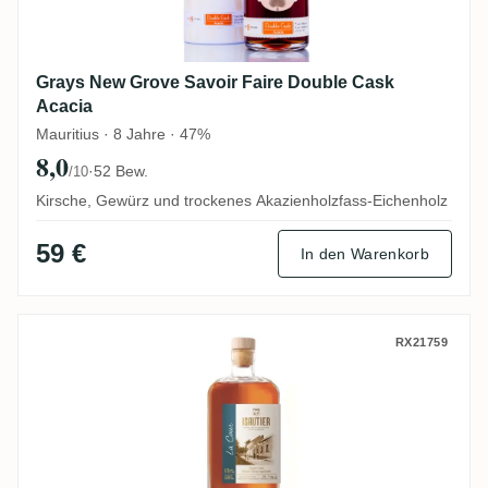
Grays New Grove Savoir Faire Double Cask
Acacia
Mauritius · 8 Jahre · 47%
8,0
·
52 Bew.
/10
Kirsche, Gewürz und trockenes Akazienholzfass-Eichenholz
59 €
In den Warenkorb
Isautier La Cour Foundation 2009
RX21759