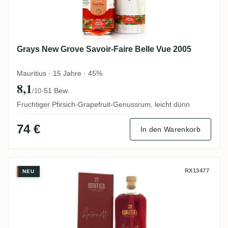
Grays New Grove Savoir-Faire Belle Vue 2005
Mauritius · 15 Jahre · 45%
8,1
·
51 Bew.
/10
Fruchtiger Pfirsich-Grapefruit-Genussrum, leicht dünn
74 €
In den Warenkorb
Isautier Antoinette - Rhum Vieux 14 Ans 
RX13477
NEU