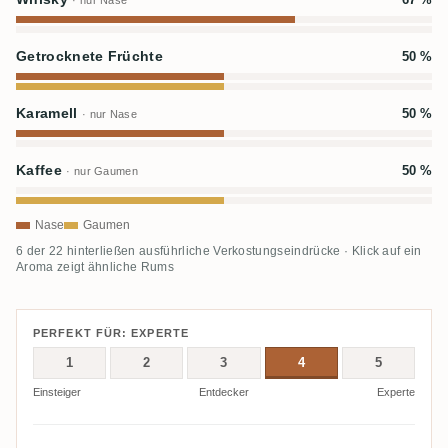
· nur Nase
Getrocknete Früchte
50 %
Karamell
50 %
· nur Nase
Kaffee
50 %
· nur Gaumen
Nase
Gaumen
6 der 22 hinterließen ausführliche Verkostungseindrücke · Klick auf ein
Aroma zeigt ähnliche Rums
PERFEKT FÜR: EXPERTE
1
2
3
4
5
Einsteiger
Entdecker
Experte