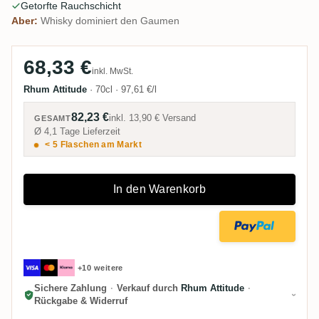
Getorfte Rauchschicht
Rums begraben.
Aber:
Whisky dominiert den Gaumen
68,33 €
inkl. MwSt.
Rhum Attitude
·
70cl
·
97,61 €/l
82,23 €
inkl.
13,90 €
Versand
GESAMT
Ø 4,1 Tage Lieferzeit
< 5 Flaschen am Markt
In den Warenkorb
+10 weitere
Sichere Zahlung
·
Verkauf durch
Rhum Attitude
·
Rückgabe & Widerruf