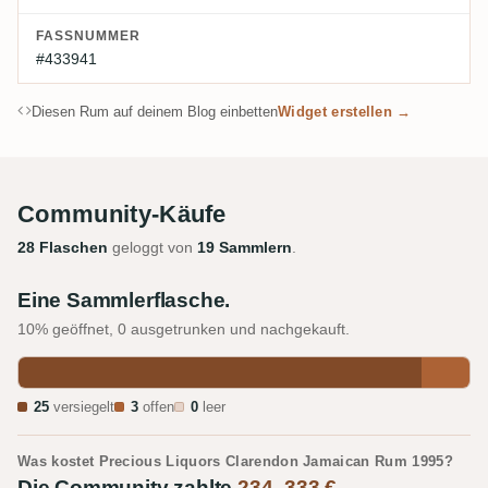
FASSNUMMER
#433941
Diesen Rum auf deinem Blog einbetten
Widget erstellen →
Community-Käufe
28 Flaschen
geloggt von
19 Sammlern
.
Eine Sammlerflasche.
10% geöffnet, 0 ausgetrunken und nachgekauft.
25
versiegelt
3
offen
0
leer
Was kostet Precious Liquors Clarendon Jamaican Rum 1995?
Die Community zahlte
234–333 €
.