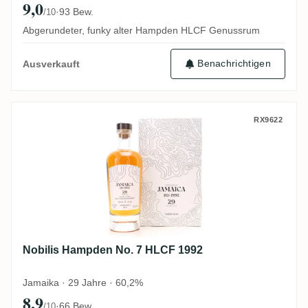
9,0
·
93 Bew.
/10
Abgerundeter, funky alter Hampden HLCF Genussrum
Benachrichtigen
Ausverkauft
Nobilis Hampden No. 7 HLCF 1992
RX9622
Nobilis Hampden No. 7 HLCF 1992
Jamaika · 29 Jahre · 60,2%
8,9
·
66 Bew.
/10