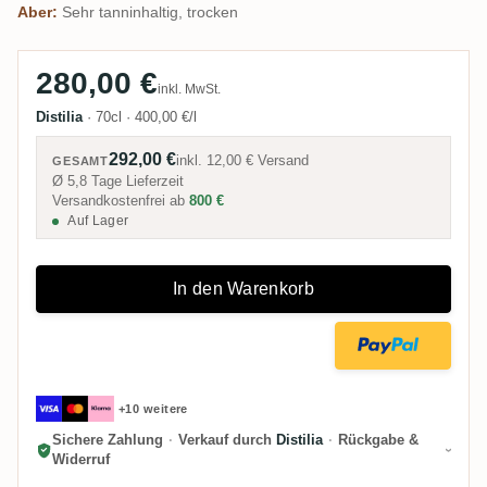
Aber:
Sehr tanninhaltig, trocken
280,00 €
inkl. MwSt.
Distilia
·
70cl
·
400,00 €/l
292,00 €
inkl.
12,00 €
Versand
GESAMT
Ø 5,8 Tage Lieferzeit
Versandkostenfrei ab
800 €
Auf Lager
In den Warenkorb
+10 weitere
Sichere Zahlung
·
Verkauf durch
Distilia
·
Rückgabe &
Widerruf