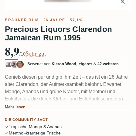
BRAUNER RUM
· 26 JAHRE · 57,1%
Precious Liquors Clarendon
Jamaican Rum 1995
8,9
Sehr gut
/10
Bewertet von
Kieron Wood
,
cigares
&
42 weiteren
↓
Genieß diesen pur und gib ihm Zeit – das ist ein 26 Jahre
alter Clarendon, der Aufmerksamkeit belohnt. Erwartet
Mango, Ananas und grüne Kräuter, mit Menthol und
Eukalyptus, die durch Kleber- und Esterfunk schneiden,
dann ein holziger, tanninhaltiger, pfeffriger und bitterer
Mehr lesen
Abgang.
DIE COMMUNITY SAGT
Tropische Mango & Ananas
Menthol-kräuterige Frische