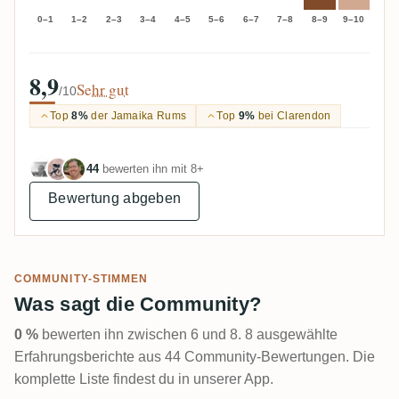
0–1
1–2
2–3
3–4
4–5
5–6
6–7
7–8
8–9
9–10
8,9
Sehr gut
/10
Top
8%
der Jamaika Rums
Top
9%
bei Clarendon
44
bewerten ihn mit 8+
Bewertung abgeben
COMMUNITY-STIMMEN
Was sagt die Community?
0 %
bewerten ihn zwischen 6 und 8. 8 ausgewählte
Erfahrungsberichte aus 44 Community-Bewertungen. Die
komplette Liste findest du in unserer App.