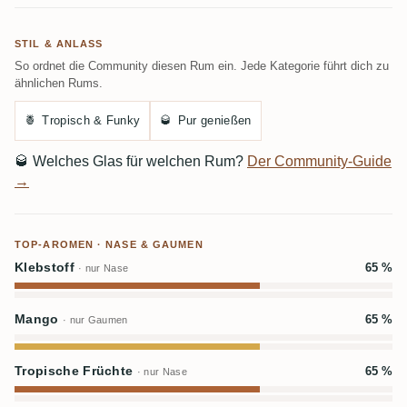
STIL & ANLASS
So ordnet die Community diesen Rum ein. Jede Kategorie führt dich zu
ähnlichen Rums.
🍍
Tropisch & Funky
🥃
Pur genießen
🥃
Welches Glas für welchen Rum?
Der Community-Guide
→
TOP-AROMEN · NASE & GAUMEN
Klebstoff
65 %
· nur Nase
Mango
65 %
· nur Gaumen
Tropische Früchte
65 %
· nur Nase