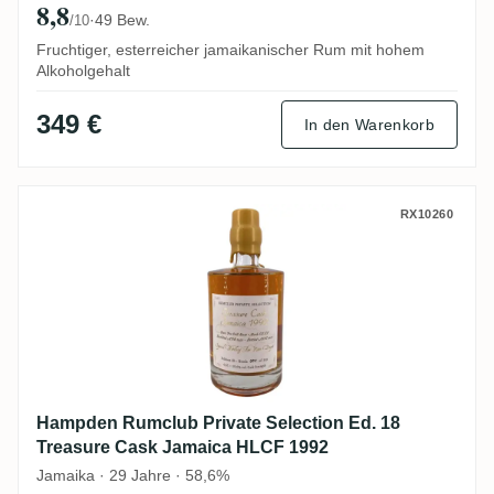
8,8
·
49 Bew.
/10
Fruchtiger, esterreicher jamaikanischer Rum mit hohem
Alkoholgehalt
349 €
In den Warenkorb
Hampden Rumclub Private Selection Ed. 
RX10260
Hampden Rumclub Private Selection Ed. 18
Treasure Cask Jamaica HLCF 1992
Jamaika · 29 Jahre · 58,6%