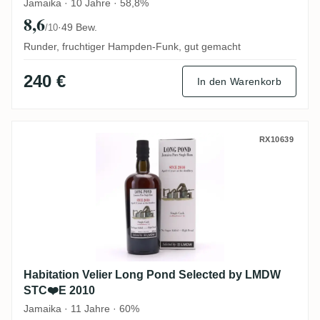
Jamaika · 10 Jahre · 58,8%
8,6
·
49 Bew.
/10
Runder, fruchtiger Hampden-Funk, gut gemacht
240 €
In den Warenkorb
Habitation Velier Long Pond Selected b
RX10639
Habitation Velier Long Pond Selected by LMDW
STC❤️E 2010
Jamaika · 11 Jahre · 60%