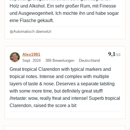
Holz und Alkohol. Ein sehr großer Rum, mit Finesse
und Ausgewogenheit. Ich mochte ihn und habe sogar
eine Flasche gekauft.
Automatisch übersetzt
9,1
Bewertung von Alex1981
Alex1981
/10
Sept. 2024
389 Bewertungen
Deutschland
Great tropical Clarendon with typical markers and
tropical notes. Intense and complex with multiple
layers of taste & nose. Deserves a separate tatsting
with some more time, but definitely great stuff!
//retaste: wow, really freat and intense! Superb tropical
Clarendon, raised the score a bit