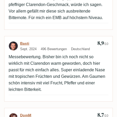
pfeffriger Clarendon-Geschmack, würde ich sagen.
Vor allem gefällt mir diese sich ausbreitende
Bitternote. Für mich ein EMB auf höchstem Niveau.
8,9
Bewertung von Basti
Basti
/10
Sept. 2024
496 Bewertungen
Deutschland
Messebewertung. Bisher bin ich noch nicht so
wirklich mit Clarendon warm geworden, doch hier
passt für mich einfach alles. Super einladende Nase
mit tropischen Früchten und Gewürzen. Am Gaumen
schön intensiv mit viel Frucht, Pfeffer und einer
leichten Bitterkeit.
8,7
Bewertung von DomM
DomM
/10