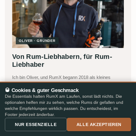
OLIVER · GRÜNDER
Von Rum-Liebhabern, für Rum-
Liebhaber
Ich bin Oliver, und RumX begann 2018 als kleines
Herzensprojekt in Stuttgart, damals unter dem Namen
🥃 Cookies & guter Geschmack
Rum Tasting Notes
.
Die Essentials halten RumX am Laufen, sonst lädt nichts. Die
optionalen helfen mir zu sehen, welche Rums dir gefallen und
Was als mein digitales Verkostungstagebuch begann, ist
welche Empfehlungen wirklich passen. Du entscheidest, im
heute die umfangreichste Plattform für Rum-Fans
Footer jederzeit änderbar.
weltweit, getragen von einem kleinen Team mit Jakob,
NUR ESSENZIELLE
ALLE AKZEPTIEREN
Lukas und Katharina, dazu Robert, der uns als
Freelancer unterstützt. Wir verbinden die kollektive