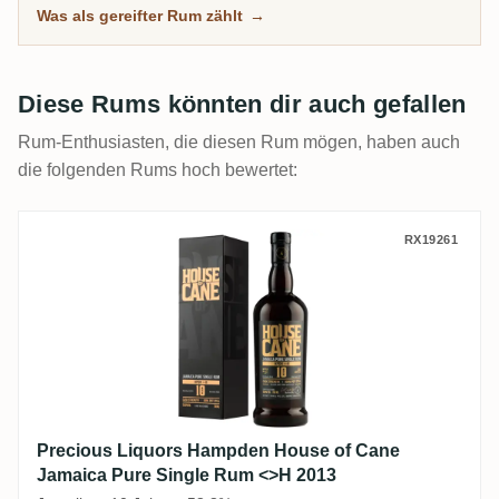
Was als gereifter Rum zählt
→
Diese Rums könnten dir auch gefallen
Rum-Enthusiasten, die diesen Rum mögen, haben auch
die folgenden Rums hoch bewertet:
Precious Liquors Hampden House of Cane
RX19261
Precious Liquors Hampden House of Cane
Jamaica Pure Single Rum <>H 2013