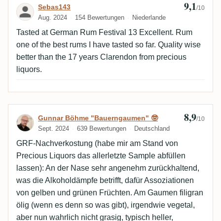
9,1
Bewertung von Sebas143
Sebas143
/10
Aug. 2024
154 Bewertungen
Niederlande
Tasted at German Rum Festival 13 Excellent. Rum
one of the best rums I have tasted so far. Quality wise
better than the 17 years Clarendon from precious
liquors.
8,9
Bewertung von Gunnar Böhme "Bauernga
Gunnar Böhme "Bauerngaumen" 🤓
/10
Sept. 2024
639 Bewertungen
Deutschland
GRF-Nachverkostung (habe mir am Stand von
Precious Liquors das allerletzte Sample abfüllen
lassen): An der Nase sehr angenehm zurückhaltend,
was die Alkoholdämpfe betrifft, dafür Assoziationen
von gelben und grünen Früchten. Am Gaumen filigran
ölig (wenn es denn so was gibt), irgendwie vegetal,
aber nun wahrlich nicht grasig, typisch heller,