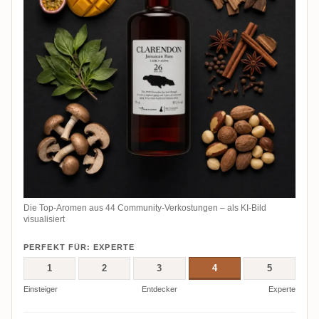
Die Top-Aromen aus 44 Community-Verkostungen – als KI-Bild
visualisiert
PERFEKT FÜR: EXPERTE
1
2
3
4
5
Einsteiger
Entdecker
Experte