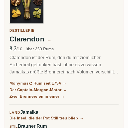
DESTILLERIE
Clarendon
→
8,2
Ø Bewertung
/10
über 360 Rums
Clarendon ist der Rum, den du mit ziemlicher
Sicherheit getrunken hast, ohne es zu wissen.
Jamaikas größte Brennerei nach Volumen verschifft
das meiste ihres Spirits als Bulk ins Ausland, und ein
Monymusk: Rum seit 1794
→
großer Teil wird zu Captain Morgan. Doch dieselben
Der Captain-Morgan-Motor
→
Monymusk-Marques, jahrzehntelang gereift und von
Zwei Brennereien in einer
→
Unabhängigen abgefüllt, gehören zu den
begehrtesten Jamaika-Rums der Welt.
Jamaika
LAND
Die Insel, die der Pot Still treu blieb
→
Brauner Rum
STIL