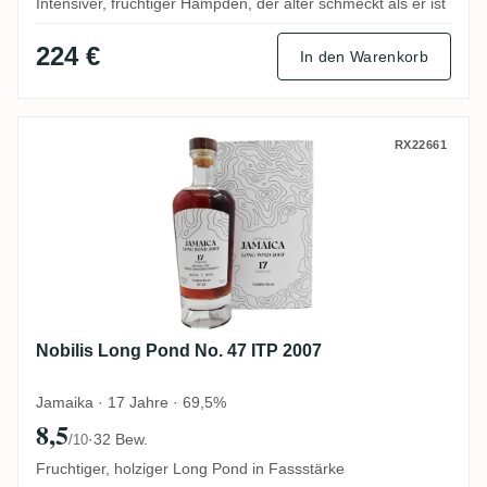
Intensiver, fruchtiger Hampden, der älter schmeckt als er ist
224 €
In den Warenkorb
Nobilis Long Pond No. 47 ITP 2007
RX22661
Nobilis Long Pond No. 47 ITP 2007
Jamaika · 17 Jahre · 69,5%
8,5
·
32 Bew.
/10
Fruchtiger, holziger Long Pond in Fassstärke