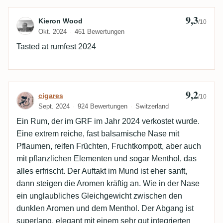
9,3
Bewertung von Kieron Wood
Kieron Wood
/10
Okt. 2024
461 Bewertungen
Tasted at rumfest 2024
9,2
Bewertung von cigares
cigares
/10
Sept. 2024
924 Bewertungen
Switzerland
Ein Rum, der im GRF im Jahr 2024 verkostet wurde.
Eine extrem reiche, fast balsamische Nase mit
Pflaumen, reifen Früchten, Fruchtkompott, aber auch
mit pflanzlichen Elementen und sogar Menthol, das
alles erfrischt. Der Auftakt im Mund ist eher sanft,
dann steigen die Aromen kräftig an. Wie in der Nase
ein unglaubliches Gleichgewicht zwischen den
dunklen Aromen und dem Menthol. Der Abgang ist
superlang, elegant mit einem sehr gut integrierten