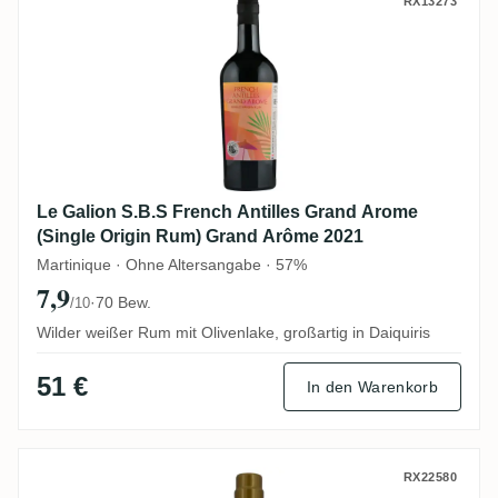
Le Galion S.B.S French Antilles Grand A
RX13273
Le Galion S.B.S French Antilles Grand Arome
(Single Origin Rum) Grand Arôme 2021
Martinique · Ohne Altersangabe · 57%
7,9
·
70 Bew.
/10
Wilder weißer Rum mit Olivenlake, großartig in Daiquiris
51 €
In den Warenkorb
New Yarmouth Rumclub Private Selection 
RX22580