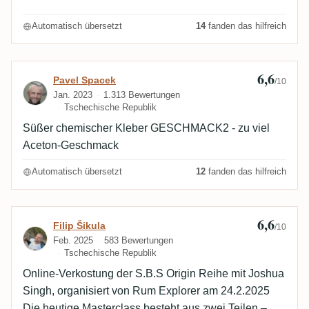
und roten Früchten über, bevor er in einem trockenen
Automatisch übersetzt
14
fanden das hilfreich
und leicht fettigen Finish endet. Das ist eindeutig kein
Genussrum zum pur trinken – in diesem Zustand
wenig spannend – aber er zeigt sein volles Potenzial
6,6
Bewertung von Pavel Spacek
Pavel Spacek
/10
in der Mixologie, besonders in kreativen Daiquiris, wo
Jan. 2023
1.313 Bewertungen
seine besondere Struktur Wunder wirken kann.
Tschechische Republik
Süßer chemischer Kleber GESCHMACK2 - zu viel
Aceton-Geschmack
Automatisch übersetzt
12
fanden das hilfreich
6,6
Bewertung von Filip Šikula
Filip Šikula
/10
Feb. 2025
583 Bewertungen
Tschechische Republik
Online-Verkostung der S.B.S Origin Reihe mit Joshua
Singh, organisiert von Rum Explorer am 24.2.2025
Die heutige Masterclass besteht aus zwei Teilen –