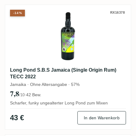
Long Pond S.B.S Jamaica (Single Origin
RX16378
-14%
Long Pond S.B.S Jamaica (Single Origin Rum)
TECC 2022
Jamaika · Ohne Altersangabe · 57%
7,8
·
42 Bew.
/10
Scharfer, funky ungealterter Long Pond zum Mixen
43 €
In den Warenkorb