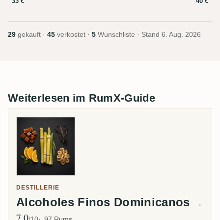
33 €
40 €
29
gekauft ·
45
verkostet ·
5
Wunschliste · Stand
6. Aug. 2026
Weiterlesen im RumX-Guide
DESTILLERIE
Alcoholes Finos Dominicanos
→
7,0
Ø Bewertung
/10
97 Rums