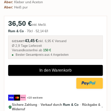
Aber:
Kleber und Aceton
Aber:
Heiß pur
36,50 €
inkl. MwSt.
Rum & Co
·
70cl
·
52,14 €/l
43,45 €
inkl.
6,95 €
Versand
GESAMT
Ø 2,9 Tage Lieferzeit
Versandkostenfrei ab
150 €
Bester Gesamtpreis aus 4 Angeboten
In den Warenkorb
+10 weitere
Sichere Zahlung
·
Verkauf durch
Rum & Co
·
Rückgabe &
Widerruf