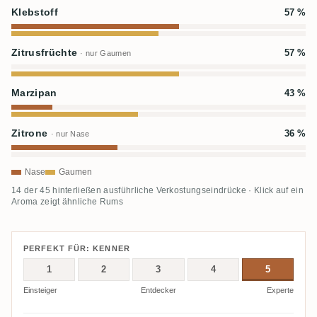
Klebstoff
57 %
Zitrusfrüchte
57 %
· nur Gaumen
Marzipan
43 %
Zitrone
36 %
· nur Nase
Nase
Gaumen
14 der 45 hinterließen ausführliche Verkostungseindrücke · Klick auf ein
Aroma zeigt ähnliche Rums
PERFEKT FÜR: KENNER
1
2
3
4
5
Einsteiger
Entdecker
Experte