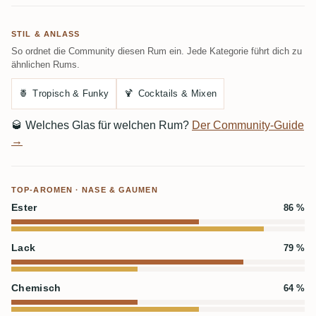
STIL & ANLASS
So ordnet die Community diesen Rum ein. Jede Kategorie führt dich zu
ähnlichen Rums.
🍍
Tropisch & Funky
🍹
Cocktails & Mixen
🥃
Welches Glas für welchen Rum?
Der Community-Guide
→
TOP-AROMEN · NASE & GAUMEN
Ester
86 %
Lack
79 %
Chemisch
64 %