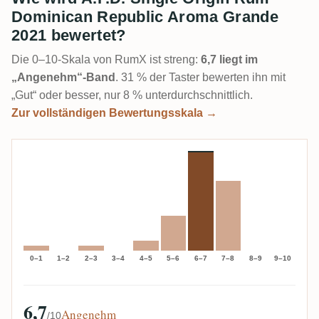
Dominican Republic Aroma Grande
2021 bewertet?
Die 0–10-Skala von RumX ist streng:
6,7 liegt im
„Angenehm“-Band
. 31 % der Taster bewerten ihn mit
„Gut“ oder besser, nur 8 % unterdurchschnittlich.
Zur vollständigen Bewertungsskala →
0–1
1–2
2–3
3–4
4–5
5–6
6–7
7–8
8–9
9–10
6,7
Angenehm
/10