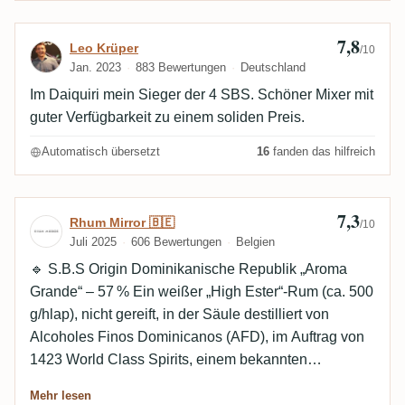
7,8
Bewertung von Leo Krüper
Leo Krüper
/10
Jan. 2023
883 Bewertungen
Deutschland
Im Daiquiri mein Sieger der 4 SBS. Schöner Mixer mit
guter Verfügbarkeit zu einem soliden Preis.
Automatisch übersetzt
16
fanden das hilfreich
7,3
Bewertung von Rhum Mirror 🇧🇪
Rhum Mirror 🇧🇪
/10
Juli 2025
606 Bewertungen
Belgien
🔹 S.B.S Origin Dominikanische Republik „Aroma
Grande“ – 57 % Ein weißer „High Ester“-Rum (ca. 500
g/hlap), nicht gereift, in der Säule destilliert von
Alcoholes Finos Dominicanos (AFD), im Auftrag von
1423 World Class Spirits, einem bekannten
dänischen Abfüller. Profil: Er öffnet mit Noten von
Mehr lesen
Lösungsmitteln und Aceton, gleitet dann zu weißen