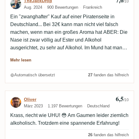
7,6
Bewertung von TheJackDrop
TheJackDrop
/10
Aug. 2024
900 Bewertungen
Frankreich
Ein "zwanghafter" Kauf auf einer Piratenseite in
Deutschland... Bei 32€ kann man nicht viel falsch
machen, wenn man ein großes Aroma hat ABER: Die
Nase ist zwar völlig auf Ester und Alkohol
ausgerichtet, zu sehr auf Alkohol. Im Mund hat man
dann aber doch etwas Fruchtiges, was nicht
Mehr lesen
unangenehm ist. Ich habe ihn später als Daiquiri
getrunken, und er schmeckt wirklich gut! Nicht
Automatisch übersetzt
27
fanden das hilfreich
verrückt, aber immerhin eine knappe 7.
6,5
Bewertung von Oliver
Oliver
/10
März 2023
1.197 Bewertungen
Deutschland
Krass, riecht wie UHU! 😳 Am Gaumen leider ziemlich
alkoholisch. Trotzdem eine spannende Erfahrung!
26
fanden das hilfreich