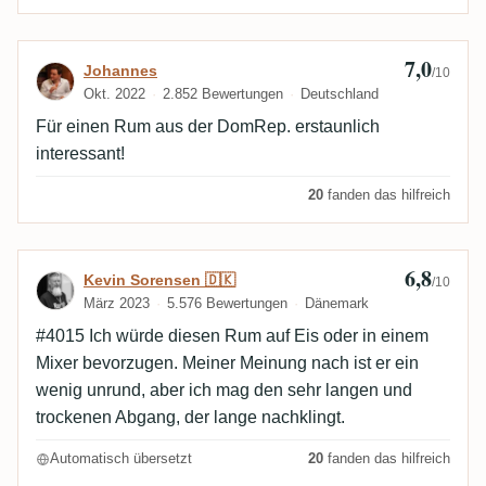
7,0
Bewertung von Johannes
Johannes
/10
Okt. 2022
2.852 Bewertungen
Deutschland
Für einen Rum aus der DomRep. erstaunlich
interessant!
20
fanden das hilfreich
6,8
Bewertung von Kevin Sorensen 🇩🇰
Kevin Sorensen 🇩🇰
/10
März 2023
5.576 Bewertungen
Dänemark
#4015 Ich würde diesen Rum auf Eis oder in einem
Mixer bevorzugen. Meiner Meinung nach ist er ein
wenig unrund, aber ich mag den sehr langen und
trockenen Abgang, der lange nachklingt.
Automatisch übersetzt
20
fanden das hilfreich