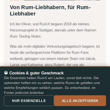
Von Rum-Liebhabern, für Rum-
Liebhaber
Ich bin Oliver, und RumX begann 2018 als kleines
Herzensprojekt in Stuttgart, damals unter dem Namen
Rum Tasting Notes
.
Was als mein digitales Verkostungstagebuch begann, ist
heute die umfangreichste Plattform für Rum-Fans
weltweit, getragen von einem kleinen Team mit Jakob,
Lukas und Katharina, dazu Robert, der uns als
Freelancer unterstützt. Wir verbinden die kollektive
🥃 Cookies & guter Geschmack
Intelligenz unserer Community mit einem integrierten
Die Essentials halten RumX am Laufen, sonst lädt nichts. Die
Marktplatz, damit du mit Vertrauen wählen kannst, ohne
optionalen helfen mir zu sehen, welche Rums dir gefallen und
welche Empfehlungen wirklich passen. Du entscheidest, im
Papierkram, Umwege oder Fachjargon.
Footer jederzeit änderbar.
Oliver, Stuttgart
NUR ESSENZIELLE
ALLE AKZEPTIEREN