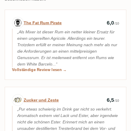
Expertenbewertung von The Fat Rum Pira
6,0
The Fat Rum Pirate
/10
Als Mixer ist dieser Rum ein netter kleiner Ersatz für
einen ungereiften Agricole. Allerdings ein teurer.
Trotzdem erfüllt er meiner Meinung nach mehr als nur
die Anforderungen an einen mittelpreisigen
Genussrum. Er ist meilenweit entfernt von Rums wie
dem White Barcelo...
Vollständige Review lesen →
Expertenbewertung von Zucker und Zest
6,5
Zucker und Zeste
/10
Pur etwas schwierig im Drink gar nicht so verkehrt.
Aromatisch extrem viel Lack und Ester, aber irgendwie
nicht die schönen Ester. Erinnert mich an einen
unsauber destillierten Tresterbrand bei dem Vor- und