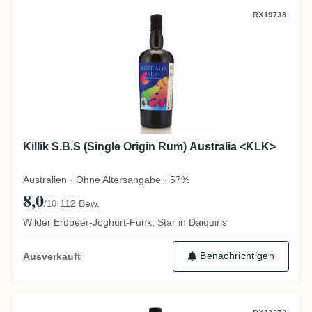
Killik S.B.S (Single Origin Rum) Australi
RX19738
Killik S.B.S (Single Origin Rum) Australia <KLK>
Australien · Ohne Altersangabe · 57%
8,0
·
112 Bew.
/10
Wilder Erdbeer-Joghurt-Funk, Star in Daiquiris
Benachrichtigen
Ausverkauft