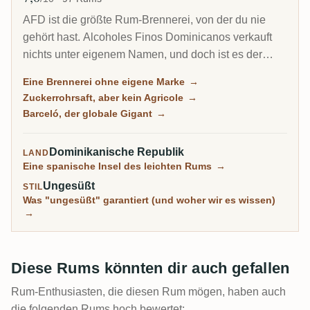
AFD ist die größte Rum-Brennerei, von der du nie
gehört hast. Alcoholes Finos Dominicanos verkauft
nichts unter eigenem Namen, und doch ist es der
größte Produzent der Dominikanischen Republik und
Eine Brennerei ohne eigene Marke
→
destilliert den Zuckerrohrsaft-Rum hinter Barceló,
Zuckerrohrsaft, aber kein Agricole
→
einer der meistverkauften Marken der Welt, dazu ein
Barceló, der globale Gigant
→
Dutzend weiterer wie Bacoo und Relicario.
Dominikanische Republik
LAND
Eine spanische Insel des leichten Rums
→
Ungesüßt
STIL
Was "ungesüßt" garantiert (und woher wir es wissen)
→
Diese Rums könnten dir auch gefallen
Rum-Enthusiasten, die diesen Rum mögen, haben auch
die folgenden Rums hoch bewertet: