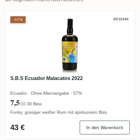
S.B.S Ecuador Malacatos 2022
RX15546
-17%
S.B.S Ecuador Malacatos 2022
Ecuador · Ohne Altersangabe · 57%
7,5
·
30 Bew.
/10
Funky, grasiger weißer Rum mit spirituosem Biss
43 €
In den Warenkorb