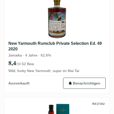
New Yarmouth Rumclub Private Selection Ed. 49
2020
Jamaika · 4 Jahre · 62,6%
8,4
·
52 Bew.
/10
Wild, funky New Yarmouth, super im Mai Tai
Benachrichtigen
Ausverkauft
CoR Hampden Jamaica HD <>H 2013
RX17342