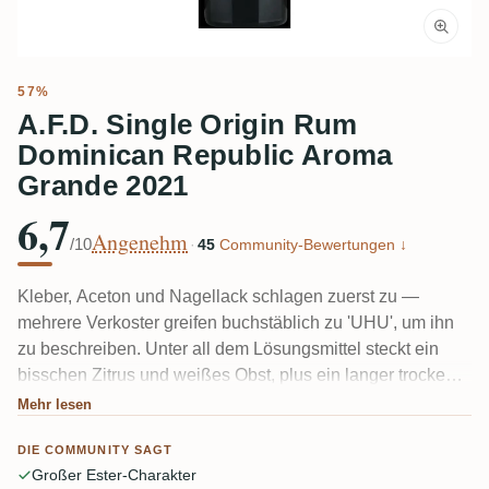
57%
A.F.D. Single Origin Rum
Dominican Republic Aroma
Grande 2021
6,7
Angenehm
/10
·
45
Community-Bewertungen ↓
Kleber, Aceton und Nagellack schlagen zuerst zu —
mehrere Verkoster greifen buchstäblich zu 'UHU', um ihn
zu beschreiben. Unter all dem Lösungsmittel steckt ein
bisschen Zitrus und weißes Obst, plus ein langer trockener
Abgang. Dieser ungealterte, hochesterige dominikanische
Mehr lesen
Column-Still-Rum ist nicht zum pur genießen gemacht; fast
DIE COMMUNITY SAGT
alle, die ihn mochten, mochten ihn im Daiquiri, wo der
Großer Ester-Charakter
Ester-Kick seinen Platz wirklich verdient.