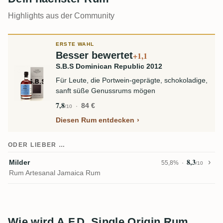
Highlights aus der Community
ERSTE WAHL
Besser bewertet
+1,1
S.B.S Dominican Republic 2012
Für Leute, die Portwein-geprägte, schokoladige,
sanft süße Genussrums mögen
7,8
84 €
/10
Diesen Rum entdecken
ODER LIEBER …
8,3
Milder
55,8%
/10
Rum Artesanal Jamaica Rum
Wie wird A.F.D. Single Origin Rum