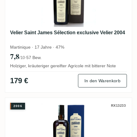
Velier Saint James Sélection exclusive Velier 2004
Martinique · 17 Jahre · 47%
7,8
·
57 Bew.
/10
Holziger, kräuteriger gereifter Agricole mit bitterer Note
179 €
In den Warenkorb
Velier Saint James Sélection exclusive Vel
RX13233
2006