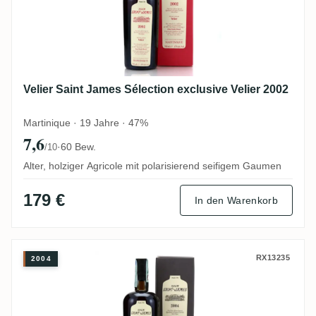
Velier Saint James Sélection exclusive Velier 2002
Martinique · 19 Jahre · 47%
7,6
·
60 Bew.
/10
Alter, holziger Agricole mit polarisierend seifigem Gaumen
179 €
In den Warenkorb
Velier Saint James Sélection exclusive Vel
RX13235
2004