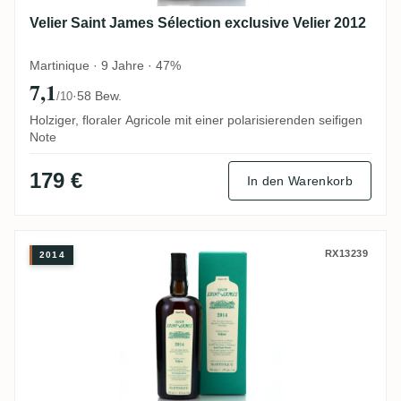
Velier Saint James Sélection exclusive Velier 2012
Martinique · 9 Jahre · 47%
7,1
·
58 Bew.
/10
Holziger, floraler Agricole mit einer polarisierenden seifigen
Note
179 €
In den Warenkorb
Velier Saint James Sélection exclusive Vel
RX13239
2014