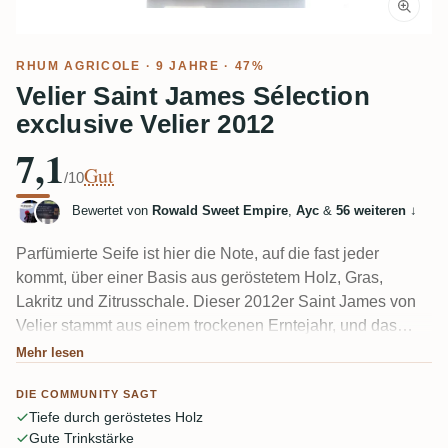
RHUM AGRICOLE
· 9 JAHRE · 47%
Velier Saint James Sélection
exclusive Velier 2012
7,1
Gut
/10
Bewertet von
Rowald Sweet Empire
,
Ayc
&
56 weiteren
↓
Parfümierte Seife ist hier die Note, auf die fast jeder
kommt, über einer Basis aus geröstetem Holz, Gras,
Lakritz und Zitrusschale. Dieser 2012er Saint James von
Velier stammt aus einem trockenen Erntejahr, und das
merkt man: holzig, würzig, medizinisch, ein wenig
Mehr lesen
adstringierend. Einige Verkoster finden die Seifigkeit
DIE COMMUNITY SAGT
faszinierend, andere nennen sie einen Fehler, den sie
Tiefe durch geröstetes Holz
nicht überwinden können. Spaltet die Meinungen und zeigt
Gute Trinkstärke
nicht die süße Seite des Agricole.