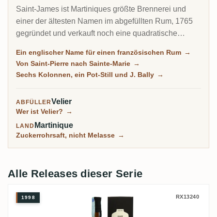
Saint-James ist Martiniques größte Brennerei und
einer der ältesten Namen im abgefüllten Rum, 1765
gegründet und verkauft noch eine quadratische
Flasche, die es 1882 markenrechtlich schützte. Es
Ein englischer Name für einen französischen Rum
→
hält den größten Bestand gereiften Rhums in den
Von Saint-Pierre nach Sainte-Marie
→
Französischen Antillen, betreibt das vielleicht beste
Sechs Kolonnen, ein Pot-Still und J. Bally
→
Destillations-Museum der Welt, und seine alten
Jahrgänge und J.-Bally-Abfüllungen gehören zu den
Velier
ABFÜLLER
beliebtesten Martinique-Rums auf RumX.
Wer ist Velier?
→
Martinique
LAND
Zuckerrohrsaft, nicht Melasse
→
Alle Releases dieser Serie
Velier Saint James Sélection exclusive Vel
RX13240
1998