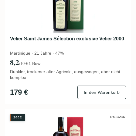
Velier Saint James Sélection exclusive Velier 2000
Martinique · 21 Jahre · 47%
8,2
·
61 Bew.
/10
Dunkler, trockener alter Agricole; ausgewogen, aber nicht
komplex
179 €
In den Warenkorb
Velier Saint James Sélection exclusive Vel
RX13236
2002