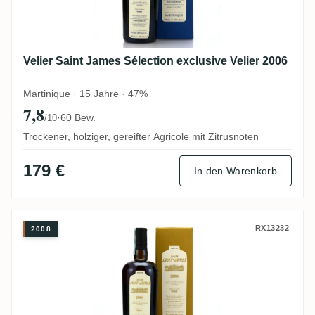
Velier Saint James Sélection exclusive Velier 2006
Martinique · 15 Jahre · 47%
7,8
·
60 Bew.
/10
Trockener, holziger, gereifter Agricole mit Zitrusnoten
179 €
In den Warenkorb
Velier Saint James Sélection exclusive Vel
RX13232
2008