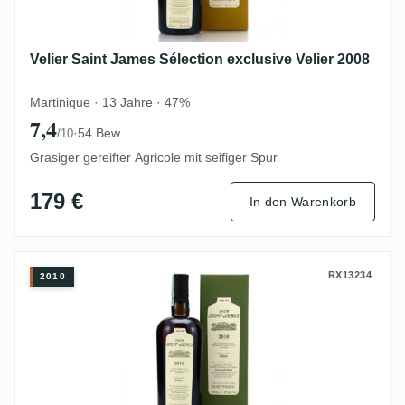
Velier Saint James Sélection exclusive Velier 2008
Martinique · 13 Jahre · 47%
7,4
·
54 Bew.
/10
Grasiger gereifter Agricole mit seifiger Spur
179 €
In den Warenkorb
Velier Saint James Sélection exclusive Vel
RX13234
2010