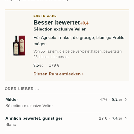
ERSTE WAHL
Besser bewertet
+0,4
Sélection exclusive Velier
Für Agricole-Trinker, die grasige, blumige Profile
mögen
Von 55 Tastern, die beide verkostet haben, bewerteten
28 diesen hier besser.
7,5
179 €
/10
Diesen Rum entdecken
ODER LIEBER …
8,2
Milder
47%
/10
Sélection exclusive Velier
7,4
Ähnlich bewertet, günstiger
27 €
/10
Blanc