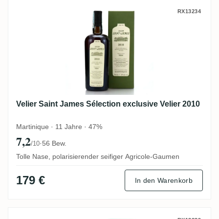
Velier Saint James Sélection exclusive Vel
RX13234
Velier Saint James Sélection exclusive Velier 2010
Martinique · 11 Jahre · 47%
7,2
·
56 Bew.
/10
Tolle Nase, polarisierender seifiger Agricole-Gaumen
179 €
In den Warenkorb