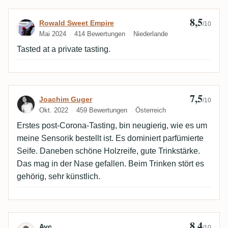
8,5
Bewertung von Rowald Sweet Empire
Rowald Sweet Empire
/10
Mai 2024
414 Bewertungen
Niederlande
Tasted at a private tasting.
7,5
Bewertung von Joachim Guger
Joachim Guger
/10
Okt. 2022
459 Bewertungen
Österreich
Erstes post-Corona-Tasting, bin neugierig, wie es um
meine Sensorik bestellt ist. Es dominiert parfümierte
Seife. Daneben schöne Holzreife, gute Trinkstärke.
Das mag in der Nase gefallen. Beim Trinken stört es
gehörig, sehr künstlich.
8,4
Bewertung von Ayc
Ayc
/10