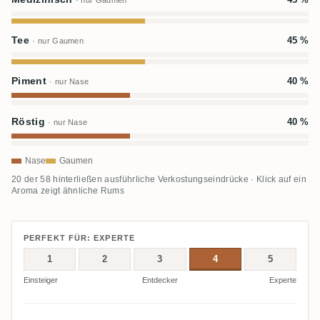
· nur Gaumen
Tee
45 %
· nur Gaumen
Piment
40 %
· nur Nase
Röstig
40 %
· nur Nase
Nase
Gaumen
20 der 58 hinterließen ausführliche Verkostungseindrücke · Klick auf ein
Aroma zeigt ähnliche Rums
PERFEKT FÜR: EXPERTE
1
2
3
4
5
Einsteiger
Entdecker
Experte