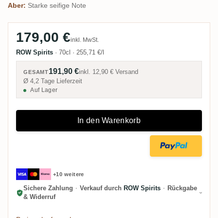
Aber:
Starke seifige Note
179,00 €
inkl. MwSt.
ROW Spirits
·
70cl
·
255,71 €/l
191,90 €
inkl.
12,90 €
Versand
GESAMT
Ø 4,2 Tage Lieferzeit
Auf Lager
In den Warenkorb
+10 weitere
Sichere Zahlung
·
Verkauf durch
ROW Spirits
·
Rückgabe
& Widerruf