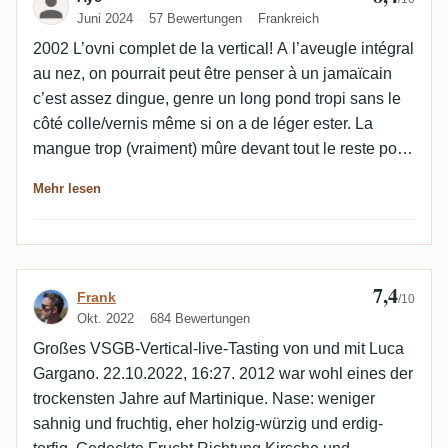
Juni 2024
57 Bewertungen
Frankreich
2002 L’ovni complet de la vertical! A l’aveugle intégral
au nez, on pourrait peut être penser à un jamaïcain
c’est assez dingue, genre un long pond tropi sans le
côté colle/vernis même si on a de léger ester. La
mangue trop (vraiment) mûre devant tout le reste pour
moi, mais c’est très fruité (-ananas trop mûre aussi,
Mehr lesen
maracuja frippé), un côté presque fumé/faisandé qui
me ferait presque de très loin (car beaucoup moins
intense) penser au teca 2003. C’est fou d’avoir tout ça
sur un agricole. Parfois sortie de nul part on retrouve
7,4
Bewertung von Frank
Frank
rapidement ce boisé saint james, mais c’est
/10
Okt. 2022
684 Bewertungen
probablement car je le sais. En tout cas le bois a mis
une bonne 20aine de minutes à arriver. La texture est
Großes VSGB-Vertical-live-Tasting von und mit Luca
mouthfeeling, ça tapisse la langue (à la limite du
Gargano. 22.10.2022, 16:27. 2012 war wohl eines der
savonneux mais toujours agréable) comme le reste
trockensten Jahre auf Martinique. Nase: weniger
de la série on reprochera toujours ce je ne sais quoi
sahnig und fruchtig, eher holzig-würzig und erdig-