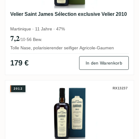
Velier Saint James Sélection exclusive Velier 2010
Martinique · 11 Jahre · 47%
7,2
·
56 Bew.
/10
Tolle Nase, polarisierender seifiger Agricole-Gaumen
179 €
In den Warenkorb
Velier Saint James Sélection exclusive Vel
RX13237
2012