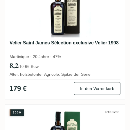
Velier Saint James Sélection exclusive Velier 1998
Martinique · 20 Jahre · 47%
8,2
·
66 Bew.
/10
Alter, holzbetonter Agricole, Spitze der Serie
179 €
In den Warenkorb
Velier Saint James Sélection exclusive Vel
RX13238
2000