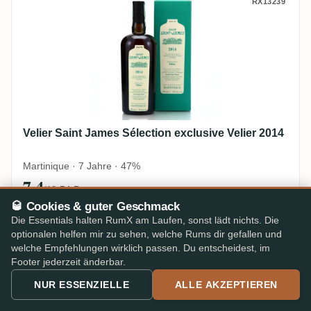
Velier Saint James Sélection exclusive Vel
RX13239
Velier Saint James Sélection exclusive Velier 2014
Martinique · 7 Jahre · 47%
7,4
·
54 Bew.
/10
🥃 Cookies & guter Geschmack
Trockener, pfeffriger Agricole mit seifiger Note
Die Essentials halten RumX am Laufen, sonst lädt nichts. Die
optionalen helfen mir zu sehen, welche Rums dir gefallen und
179 €
In den Warenkorb
welche Empfehlungen wirklich passen. Du entscheidest, im
Footer jederzeit änderbar.
NUR ESSENZIELLE
ALLE AKZEPTIEREN
Velier Saint James Sélection exclusive Vel
RX13232