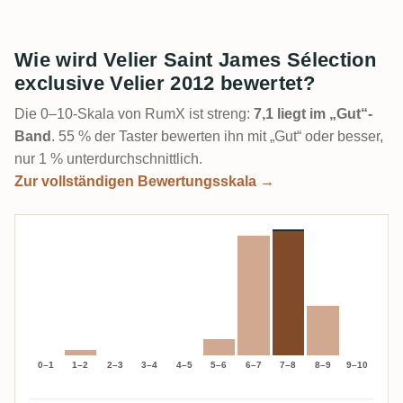
Wie wird Velier Saint James Sélection
exclusive Velier 2012 bewertet?
Die 0–10-Skala von RumX ist streng:
7,1 liegt im „Gut“-
Band
. 55 % der Taster bewerten ihn mit „Gut“ oder besser,
nur 1 % unterdurchschnittlich.
Zur vollständigen Bewertungsskala →
0–1
1–2
2–3
3–4
4–5
5–6
6–7
7–8
8–9
9–10