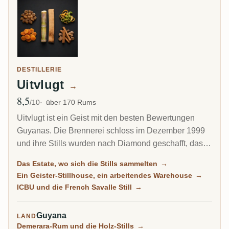
DESTILLERIE
Uitvlugt
→
8,5
Ø Bewertung
/10
über 170 Rums
Uitvlugt ist ein Geist mit den besten Bewertungen
Guyanas. Die Brennerei schloss im Dezember 1999
und ihre Stills wurden nach Diamond geschafft, das
Stillhouse blieb als Ruine zurück, und doch gehört
Das Estate, wo sich die Stills sammelten
→
gereifter Uitvlugt-Rum zu den bestbewerteten auf
Ein Geister-Stillhouse, ein arbeitendes Warehouse
→
RumX, mit einem Cadenhead 1964, der 9,9/10
ICBU und die French Savalle Still
→
erreicht. Vier Jahrzehnte lang war dies der
Umschlagplatz, an dem jede Holz-Still des Landes
Guyana
LAND
wartete, bevor sie weiterzog.
Demerara-Rum und die Holz-Stills
→