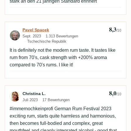
stark an den 21 jährigen Standard erinnert
8,3
Bewertung von Pavel Spacek
Pavel Spacek
/10
Sept. 2023
1.313 Bewertungen
Tschechische Republik
It is definitely not the modern rum taste. It tastes like
rum from 70's, cask strength with +200% aroma
compared to 70's rums. I like it!
8,0
Bewertung von Christina L.
Christina L.
/10
Juli 2023
17 Bewertungen
#immernochkeinprofi German Rum Festival 2023
exciting rum, starts quite harmless and harmonious,
then becomes full-bodied and complex, great
mouthfeel and cleanly integrated alcohol - good that