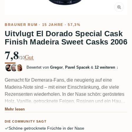
BRAUNER RUM
· 15 JAHRE · 57,3%
Uitvlugt El Dorado Special Cask
Finish Madeira Sweet Casks 2006
7,8
Gut
/10
Bewertet von
Gregor
,
Pavel Spacek
&
12 weiteren
↓
Gemacht für Demerara-Fans, die neugierig auf eine
Madeira-Note sind – mit einer Einschränkung, die viele
Rezensenten wiederholen. In der Nase schön: geröstetes
Holz, Vanille, getrocknete Feigen, Rosinen und ein Hauch
Nagellack. Am Gaumen wird er ölig und trocken, mit
Mehr lesen
Karamell und dunkler Schokolade, aber das Madeira liegt
DIE COMMUNITY SAGT
schwer und viele Verkoster finden, dass es den Uitvlugt
Schöne getrocknete Früchte in der Nase
darunter flach macht. Der Abgang ist lang und tanninhaltig.