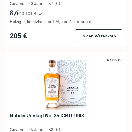
Guyana · 20 Jahre · 57,9%
8,6
·
131 Bew.
/10
Holziger, lakritzlastiger PM, der Zeit braucht
205 €
In den Warenkorb
Nobilis Uitvlugt No. 35 ICBU 1998
RX16046
Nobilis Uitvlugt No. 35 ICBU 1998
Guyana · 25 Jahre · 58,9%