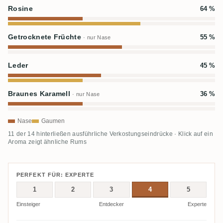
Rosine
64 %
Getrocknete Früchte
55 %
· nur Nase
Leder
45 %
Braunes Karamell
36 %
· nur Nase
Nase
Gaumen
11 der 14 hinterließen ausführliche Verkostungseindrücke · Klick auf ein
Aroma zeigt ähnliche Rums
PERFEKT FÜR: EXPERTE
1
2
3
4
5
Einsteiger
Entdecker
Experte