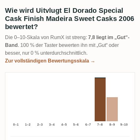
Wie wird Uitvlugt El Dorado Special
Cask Finish Madeira Sweet Casks 2006
bewertet?
Die 0–10-Skala von RumX ist streng:
7,8 liegt im „Gut“-
Band
. 100 % der Taster bewerten ihn mit „Gut“ oder
besser, nur 0 % unterdurchschnittlich.
Zur vollständigen Bewertungsskala →
0–1
1–2
2–3
3–4
4–5
5–6
6–7
7–8
8–9
9–10