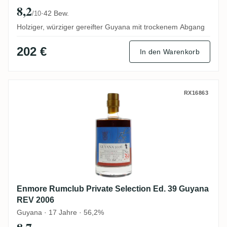
8,2
·
42 Bew.
/10
Holziger, würziger gereifter Guyana mit trockenem Abgang
202 €
In den Warenkorb
Enmore Rumclub Private Selection Ed. 3
RX16863
Enmore Rumclub Private Selection Ed. 39 Guyana
REV 2006
Guyana · 17 Jahre · 56,2%