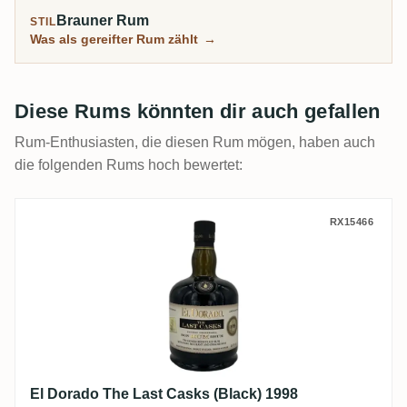
Brauner Rum
STIL
Was als gereifter Rum zählt
→
Diese Rums könnten dir auch gefallen
Rum-Enthusiasten, die diesen Rum mögen, haben auch
die folgenden Rums hoch bewertet:
El Dorado The Last Casks (Black) 1998
RX15466
El Dorado The Last Casks (Black) 1998