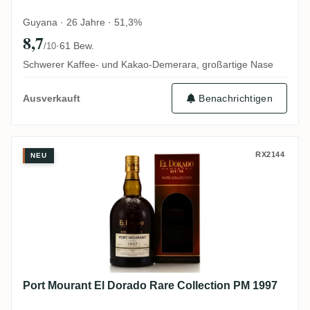
Guyana · 26 Jahre · 51,3%
8,7
·
61 Bew.
/10
Schwerer Kaffee- und Kakao-Demerara, großartige Nase
Benachrichtigen
Ausverkauft
Port Mourant El Dorado Rare Collection 
RX2144
NEU
Port Mourant El Dorado Rare Collection PM 1997