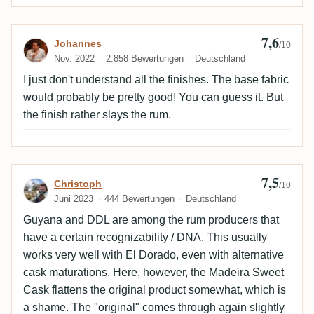
7,6
Bewertung von Johannes
Johannes
/10
Nov. 2022
2.858 Bewertungen
Deutschland
I just don't understand all the finishes. The base fabric
would probably be pretty good! You can guess it. But
the finish rather slays the rum.
7,5
Bewertung von Christoph
Christoph
/10
Juni 2023
444 Bewertungen
Deutschland
Guyana and DDL are among the rum producers that
have a certain recognizability / DNA. This usually
works very well with El Dorado, even with alternative
cask maturations. Here, however, the Madeira Sweet
Cask flattens the original product somewhat, which is
a shame. The "original" comes through again slightly