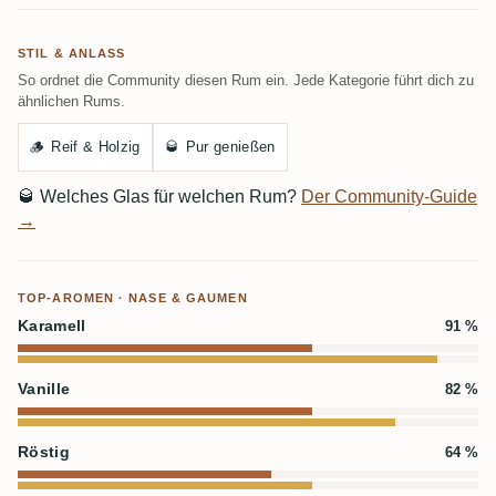
STIL & ANLASS
So ordnet die Community diesen Rum ein. Jede Kategorie führt dich zu
ähnlichen Rums.
🪵
Reif & Holzig
🥃
Pur genießen
🥃
Welches Glas für welchen Rum?
Der Community-Guide
→
TOP-AROMEN · NASE & GAUMEN
Karamell
91 %
Vanille
82 %
Röstig
64 %