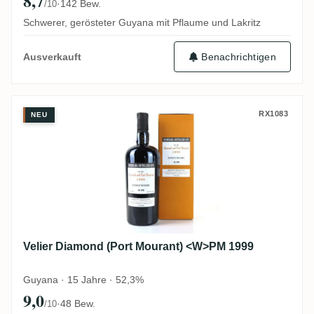
8,7
·
142 Bew.
/10
Schwerer, gerösteter Guyana mit Pflaume und Lakritz
Benachrichtigen
Ausverkauft
Velier Diamond (Port Mourant) <W>PM 19
RX1083
NEU
Velier Diamond (Port Mourant) <W>PM 1999
Guyana · 15 Jahre · 52,3%
9,0
·
48 Bew.
/10