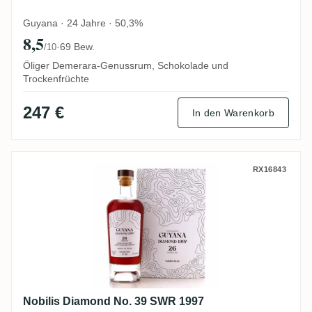
Guyana · 24 Jahre · 50,3%
8,5
·
69 Bew.
/10
Öliger Demerara-Genussrum, Schokolade und
Trockenfrüchte
247 €
In den Warenkorb
Nobilis Diamond No. 39 SWR 1997
RX16843
Nobilis Diamond No. 39 SWR 1997