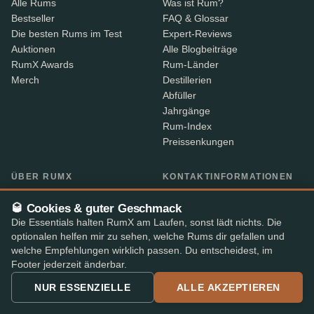
Alle Rums
Was ist Rum?
Bestseller
FAQ & Glossar
Die besten Rums im Test
Expert-Reviews
Auktionen
Alle Blogbeiträge
RumX Awards
Rum-Länder
Merch
Destillerien
Abfüller
Jahrgänge
Rum-Index
Preissenkungen
ÜBER RUMX
KONTAKTINFORMATIONEN
Über uns
Wo ist meine Bestellung?
🥃 Cookies & guter Geschmack
Methodik & Daten
Teile dein Feedback
Die Essentials halten RumX am Laufen, sonst lädt nichts. Die
App-Funktionen
Kontaktinformationen
optionalen helfen mir zu sehen, welche Rums dir gefallen und
B2B
welche Empfehlungen wirklich passen. Du entscheidest, im
Embed-Widget
Footer jederzeit änderbar.
RX+
NUR ESSENZIELLE
ALLE AKZEPTIEREN