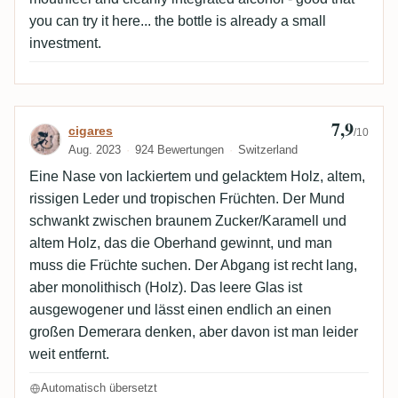
you can try it here... the bottle is already a small
investment.
7,9
Bewertung von cigares
cigares
/10
Aug. 2023
924 Bewertungen
Switzerland
Eine Nase von lackiertem und gelacktem Holz, altem,
rissigen Leder und tropischen Früchten. Der Mund
schwankt zwischen braunem Zucker/Karamell und
altem Holz, das die Oberhand gewinnt, und man
muss die Früchte suchen. Der Abgang ist recht lang,
aber monolithisch (Holz). Das leere Glas ist
ausgewogener und lässt einen endlich an einen
großen Demerara denken, aber davon ist man leider
weit entfernt.
Automatisch übersetzt