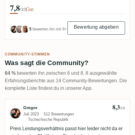
7,8
Gut
/10
Bewertung abgeben
5
bewerten ihn mit 8+
COMMUNITY-STIMMEN
Was sagt die Community?
64 %
bewerten ihn zwischen 6 und 8. 8 ausgewählte
Erfahrungsberichte aus 14 Community-Bewertungen. Die
komplette Liste findest du in unserer App.
8,3
Bewertung von Gregor
Gregor
/10
Juli 2023
512 Bewertungen
Tschechische Republik
Preis Leistungsverhältnis passt hier leider nicht da er