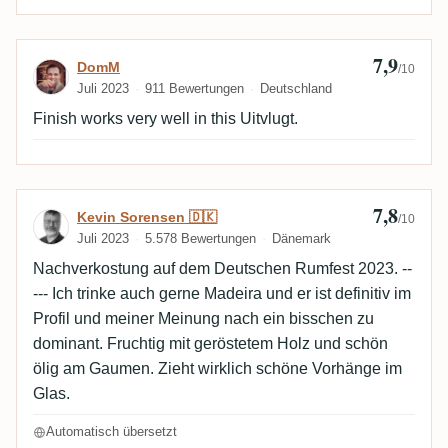
7,9
Bewertung von DomM
DomM
/10
Juli 2023
911 Bewertungen
Deutschland
Finish works very well in this Uitvlugt.
7,8
Bewertung von Kevin Sorensen 🇩🇰
Kevin Sorensen 🇩🇰
/10
Juli 2023
5.578 Bewertungen
Dänemark
Nachverkostung auf dem Deutschen Rumfest 2023. --
--- Ich trinke auch gerne Madeira und er ist definitiv im
Profil und meiner Meinung nach ein bisschen zu
dominant. Fruchtig mit geröstetem Holz und schön
ölig am Gaumen. Zieht wirklich schöne Vorhänge im
Glas.
Automatisch übersetzt