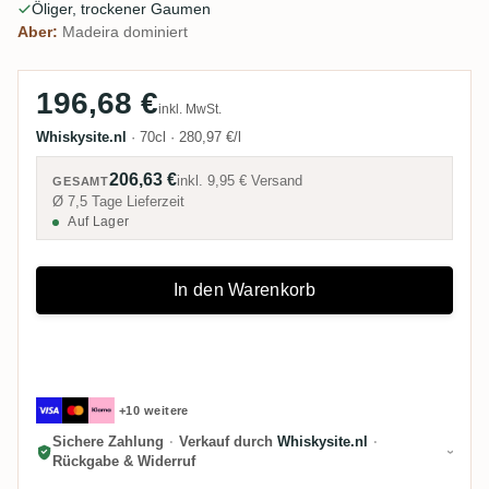
Öliger, trockener Gaumen
Aber:
Madeira dominiert
196,68 €
inkl. MwSt.
Whiskysite.nl
·
70cl
·
280,97 €/l
206,63 €
inkl.
9,95 €
Versand
GESAMT
Ø 7,5 Tage Lieferzeit
Auf Lager
In den Warenkorb
+10 weitere
Sichere Zahlung
·
Verkauf durch
Whiskysite.nl
·
Rückgabe & Widerruf