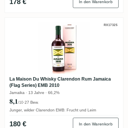
178 €
In den Warenkorb
La Maison Du Whisky Clarendon Rum Jama
RX17325
La Maison Du Whisky Clarendon Rum Jamaica
(Flag Series) EMB 2010
Jamaika · 13 Jahre · 66,2%
8,1
·
27 Bew.
/10
Junger, wilder Clarendon EMB: Frucht und Leim
180 €
In den Warenkorb