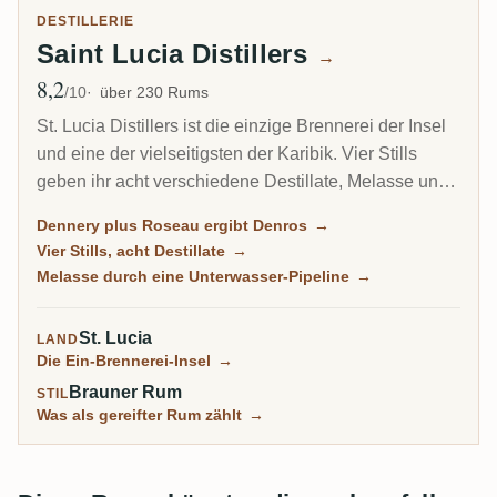
DESTILLERIE
Saint Lucia Distillers
→
8,2
Ø Bewertung
/10
über 230 Rums
St. Lucia Distillers ist die einzige Brennerei der Insel
und eine der vielseitigsten der Karibik. Vier Stills
geben ihr acht verschiedene Destillate, Melasse und
Zuckerrohrsaft, Pot und Column, die ihre Blender in
Dennery plus Roseau ergibt Denros
→
alles verwandeln, vom bescheidenen Bounty bis zum
Vier Stills, acht Destillate
→
Kult-Chairman's-Reserve und dem Super-Premium
Melasse durch eine Unterwasser-Pipeline
→
Admiral Rodney. Sie baute sich nach einem
Brandstiftungsfeuer wieder auf und gehört nun
St. Lucia
LAND
derselben Gruppe wie Martiniques J.M und Clement.
Die Ein-Brennerei-Insel
→
Brauner Rum
STIL
Was als gereifter Rum zählt
→