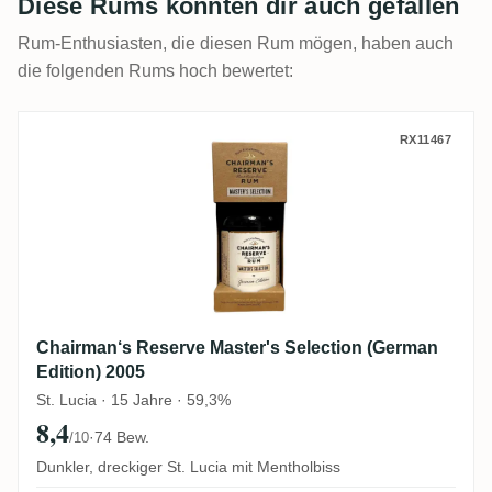
Diese Rums könnten dir auch gefallen
Rum-Enthusiasten, die diesen Rum mögen, haben auch
die folgenden Rums hoch bewertet:
Chairman‘s Reserve Master's Selection (G
RX11467
Chairman‘s Reserve Master's Selection (German
Edition) 2005
St. Lucia · 15 Jahre · 59,3%
8,4
·
74 Bew.
/10
Dunkler, dreckiger St. Lucia mit Mentholbiss