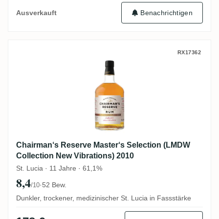
Benachrichtigen
Ausverkauft
Chairman‘s Reserve Master‘s Selection (
RX17362
Chairman‘s Reserve Master‘s Selection (LMDW
Collection New Vibrations) 2010
St. Lucia · 11 Jahre · 61,1%
8,4
·
52 Bew.
/10
Dunkler, trockener, medizinischer St. Lucia in Fassstärke