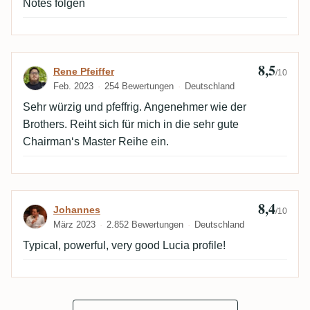
Notes folgen
8,5
Bewertung von Rene Pfeiffer
Rene Pfeiffer
/10
Feb. 2023
254 Bewertungen
Deutschland
Sehr würzig und pfeffrig. Angenehmer wie der
Brothers. Reiht sich für mich in die sehr gute
Chairman‘s Master Reihe ein.
8,4
Bewertung von Johannes
Johannes
/10
März 2023
2.852 Bewertungen
Deutschland
Typical, powerful, very good Lucia profile!