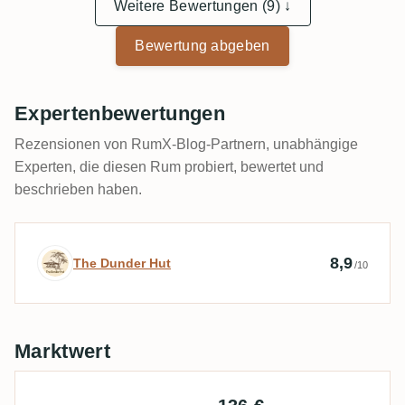
Weitere Bewertungen (9) ↓
Bewertung abgeben
Expertenbewertungen
Rezensionen von RumX-Blog-Partnern, unabhängige
Experten, die diesen Rum probiert, bewertet und
beschrieben haben.
Expertenbewertung von The Dunder Hut
8,9
The Dunder Hut
/10
Marktwert