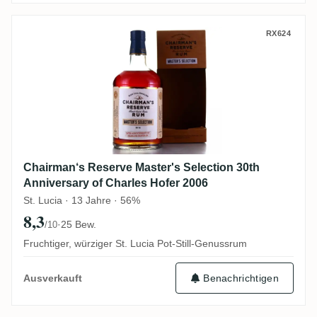
Chairman‘s Reserve Master's Selection 30
RX624
Chairman‘s Reserve Master's Selection 30th
Anniversary of Charles Hofer 2006
St. Lucia · 13 Jahre · 56%
8,3
·
25 Bew.
/10
Fruchtiger, würziger St. Lucia Pot-Still-Genussrum
Benachrichtigen
Ausverkauft