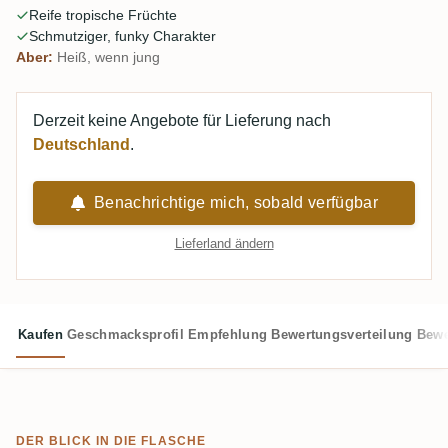
Reife tropische Früchte
Minuten, um sich zu setzen, aber die Geduld wird belohnt.
Schmutziger, funky Charakter
Aber:
Heiß, wenn jung
Derzeit keine Angebote für Lieferung nach
Deutschland
.
Benachrichtige mich, sobald verfügbar
Lieferland ändern
Kaufen
Geschmacksprofil
Empfehlung
Bewertungsverteilung
Bewe
DER BLICK IN DIE FLASCHE