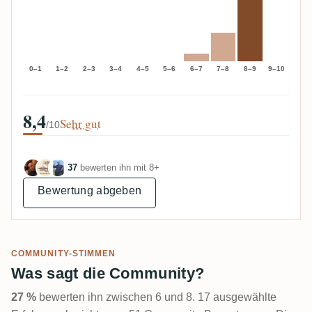
0–1
1–2
2–3
3–4
4–5
5–6
6–7
7–8
8–9
9–10
8,4
Sehr gut
/10
37
bewerten ihn mit 8+
Bewertung abgeben
COMMUNITY-STIMMEN
Was sagt die Community?
27 %
bewerten ihn zwischen 6 und 8. 17 ausgewählte