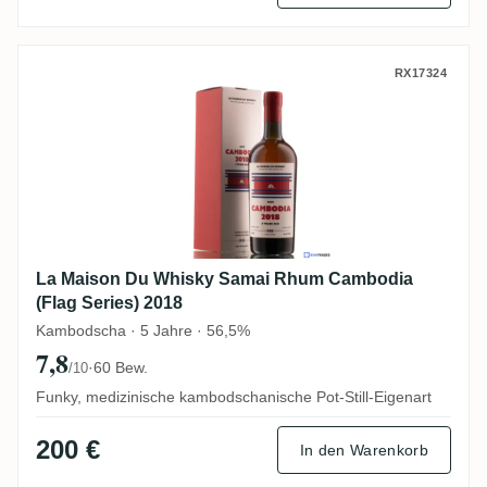
La Maison Du Whisky Samai Rhum Cambodi
RX17324
La Maison Du Whisky Samai Rhum Cambodia
(Flag Series) 2018
Kambodscha · 5 Jahre · 56,5%
7,8
·
60 Bew.
/10
Funky, medizinische kambodschanische Pot-Still-Eigenart
200 €
In den Warenkorb