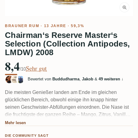
BRAUNER RUM
· 13 JAHRE · 59,3%
Chairman‘s Reserve Master‘s
Selection (Collection Antipodes,
LMDW) 2008
8,4
Sehr gut
/10
Bewertet von
Buddudharma
,
Jakob
&
49 weiteren
↓
Die meisten Genießer landen am Ende im gleichen
glücklichen Bereich, obwohl einige ihn knapp hinter
seinen Geschwister-Abfüllungen einordnen. Die Nase ist
die fruchtigste der ganzen Reihe – Mango, Zitrus, Vanille –
während der Gaumen schön schmutzig ist: Holz, Funk,
Mehr lesen
Lack, Oliven, Gewürze. Ein Rezensent nennt ihn auf die
DIE COMMUNITY SAGT
beste Art "wild". Die 59,3% Alkohol brauchen ein paar