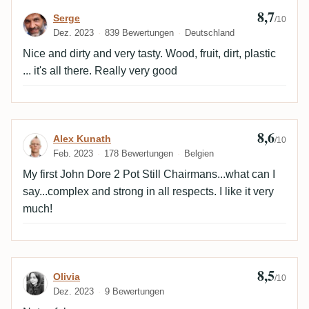
8,7
Bewertung von Serge
Serge
/10
Dez. 2023
839 Bewertungen
Deutschland
Nice and dirty and very tasty. Wood, fruit, dirt, plastic
... it's all there. Really very good
8,6
Bewertung von Alex Kunath
Alex Kunath
/10
Feb. 2023
178 Bewertungen
Belgien
My first John Dore 2 Pot Still Chairmans...what can I
say...complex and strong in all respects. I like it very
much!
8,5
Bewertung von Olivia
Olivia
/10
Dez. 2023
9 Bewertungen