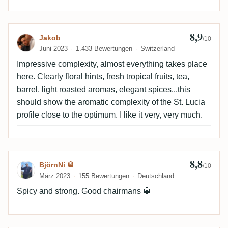
Punkte nach oben korrigieren. Die schmutzigen
Noten, die hier besonders ausgeprägt sind,
harmonieren wunderbar mit den floralen, fruchtigen
8,9
Bewertung von Jakob
Jakob
und holzigen Noten. Ein tolles Fass!
/10
Juni 2023
1.433 Bewertungen
Switzerland
Impressive complexity, almost everything takes place
here. Clearly floral hints, fresh tropical fruits, tea,
barrel, light roasted aromas, elegant spices...this
should show the aromatic complexity of the St. Lucia
profile close to the optimum. I like it very, very much.
8,8
Bewertung von BjörnNi 🥃
BjörnNi 🥃
/10
März 2023
155 Bewertungen
Deutschland
Spicy and strong. Good chairmans 🥃