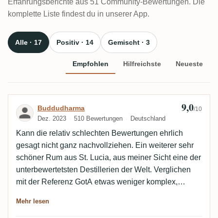
Erfahrungsberichte aus 51 Community-Bewertungen. Die
komplette Liste findest du in unserer App.
Alle · 17
Positiv · 14
Gemischt · 3
Empfohlen
Hilfreichste
Neueste
9,0
Bewertung von Buddudharma
Buddudharma
/10
Dez. 2023
510 Bewertungen
Deutschland
Kann die relativ schlechten Bewertungen ehrlich
gesagt nicht ganz nachvollziehen. Ein weiterer sehr
schöner Rum aus St. Lucia, aus meiner Sicht eine der
unterbewertetsten Destillerien der Welt. Verglichen
mit der Referenz GotA etwas weniger komplex,
trotzdem ein wundervolles Geschmacksprofil zu
Mehr lesen
einem ok Preis. Edit: Muss hier nochmal ein paar