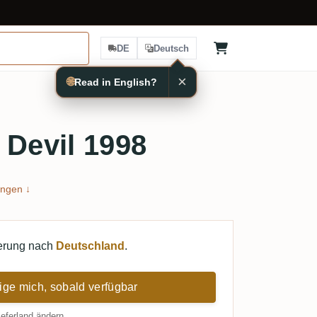
DE
Deutsch
×
🌐
Read in English?
 Devil 1998
ngen ↓
ferung nach
Deutschland
.
ige mich, sobald verfügbar
ieferland ändern