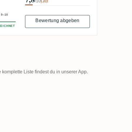
Gut
/10
9–10
Bewertung abgeben
EICHNET
omplette Liste findest du in unserer App.