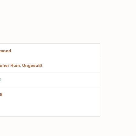
amond
auner Rum
,
Ungesüßt
l
8