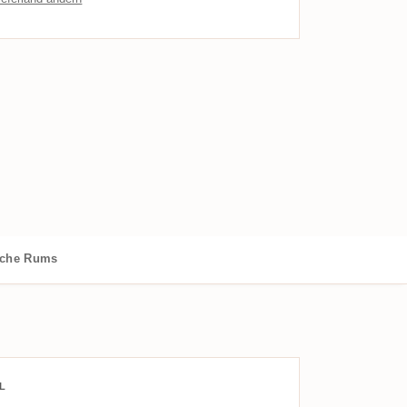
iche Rums
L