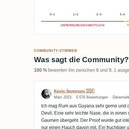
0–1
1–2
2–3
3–4
UNTERDURCHSCHNITTLICH
T
COMMUNITY-STIMMEN
Was sagt die Community?
100 %
bewerten ihn zwischen 6 und 8. 1 ausge
Bewertung von Kevin Sor
Kevin Sorensen 🇩🇰
März 2023
5.576 Bewertungen
Dänemar
Ich mag Rum aus Guyana sehr gerne und die
Devil. Eine sehr leichte Nase, die in eine
Gaumen übergeht. Der Proof wurde gut int
nur einen Hauch davon mit. Ein fruchtiger