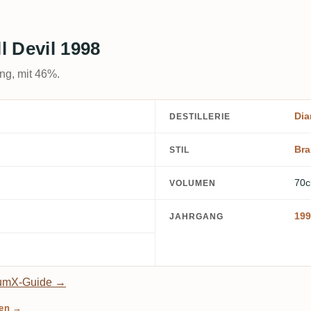
 Devil 1998
ng, mit 46%.
Di
DESTILLERIE
Br
STIL
70c
VOLUMEN
199
JAHRGANG
umX-Guide →
len →