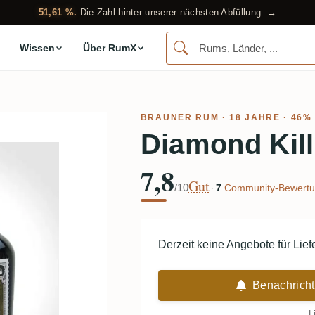
51,61 %.
Die Zahl hinter unserer nächsten Abfüllung. →
Wissen
Über RumX
BRAUNER RUM
· 18 JAHRE · 46%
Diamond Kill
7,8
Gut
/10
·
7
Community-Bewertu
Derzeit keine Angebote für Lie
Benachricht
L