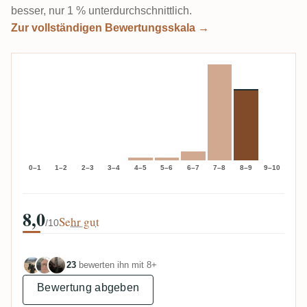
besser, nur 1 % unterdurchschnittlich.
Zur vollständigen Bewertungsskala →
0–1
1–2
2–3
3–4
4–5
5–6
6–7
7–8
8–9
9–10
8,0
Sehr gut
/10
23
bewerten ihn mit 8+
Bewertung abgeben