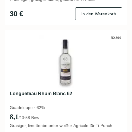
30 €
In den Warenkorb
Longueteau Rhum Blanc 62
RX360
Longueteau Rhum Blanc 62
Guadeloupe · 62%
8,1
·
58 Bew.
/10
Grasiger, limettenbetonter weißer Agricole für Ti-Punch