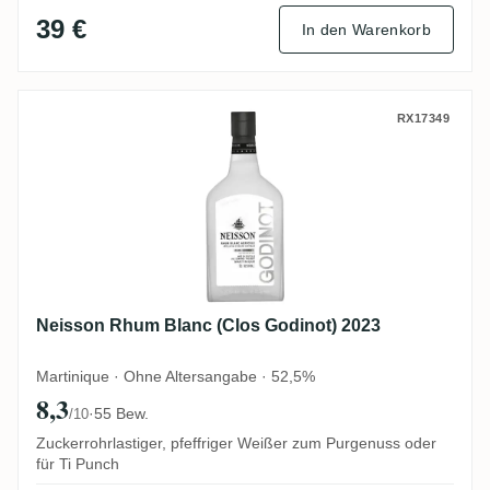
39 €
In den Warenkorb
Neisson Rhum Blanc (Clos Godinot) 2023
RX17349
Neisson Rhum Blanc (Clos Godinot) 2023
Martinique · Ohne Altersangabe · 52,5%
8,3
·
55 Bew.
/10
Zuckerrohrlastiger, pfeffriger Weißer zum Purgenuss oder
für Ti Punch