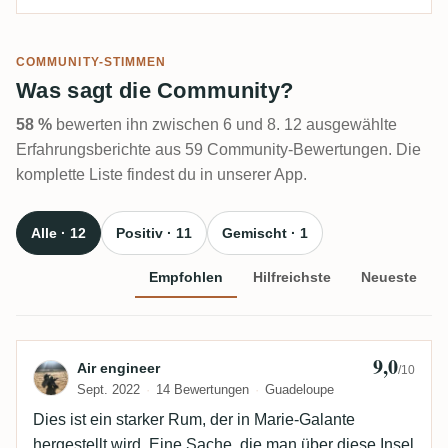
COMMUNITY-STIMMEN
Was sagt die Community?
58 %
bewerten ihn zwischen 6 und 8. 12 ausgewählte
Erfahrungsberichte aus 59 Community-Bewertungen. Die
komplette Liste findest du in unserer App.
Alle · 12
Positiv · 11
Gemischt · 1
Empfohlen
Hilfreichste
Neueste
9,0
Bewertung von Air engineer
Air engineer
/10
Sept. 2022
14 Bewertungen
Guadeloupe
Dies ist ein starker Rum, der in Marie-Galante
hergestellt wird. Eine Sache, die man über diese Insel