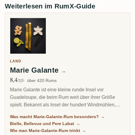
Weiterlesen im RumX-Guide
LAND
Marie Galante
→
8,4
Ø Bewertung
/10
über 420 Rums
Marie Galante ist eine kleine runde Insel vor
Guadeloupe, die beim Rum weit über ihrer Größe
spielt. Bekannt als Insel der hundert Windmühlen,
macht sie kraftvollen, hochprozentigen Agricole, oft
Was macht Marie-Galante-Rum besonders?
→
mit 59 Prozent und mehr abgefüllt, aus drei aktiven
Bielle, Bellevue und Pere Labat
→
Brennereien. Für Agricole-Liebhaber ist sie eine der
Wie man Marie-Galante-Rum trinkt
→
charaktervollsten Ecken der französischen Rumwelt.