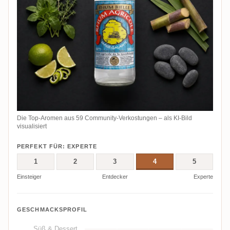
Die Top-Aromen aus 59 Community-Verkostungen – als KI-Bild
visualisiert
PERFEKT FÜR: EXPERTE
1
2
3
4
5
Einsteiger
Entdecker
Experte
GESCHMACKSPROFIL
Süß & Dessert