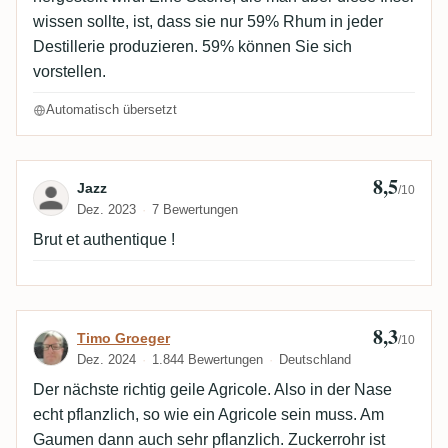
wissen sollte, ist, dass sie nur 59% Rhum in jeder
Destillerie produzieren. 59% können Sie sich
vorstellen.
Automatisch übersetzt
8,5
Bewertung von Jazz
Jazz
/10
Dez. 2023
7 Bewertungen
Brut et authentique !
8,3
Bewertung von Timo Groeger
Timo Groeger
/10
Dez. 2024
1.844 Bewertungen
Deutschland
Der nächste richtig geile Agricole. Also in der Nase
echt pflanzlich, so wie ein Agricole sein muss. Am
Gaumen dann auch sehr pflanzlich. Zuckerrohr ist