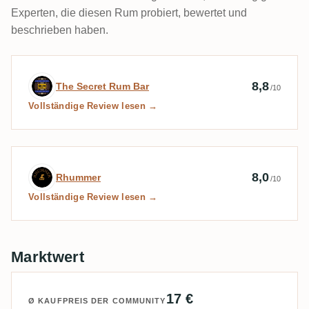
Experten, die diesen Rum probiert, bewertet und
beschrieben haben.
Expertenbewertung von The Secret Rum 
8,8
The Secret Rum Bar
/10
Vollständige Review lesen →
Expertenbewertung von Rhummer
8,0
Rhummer
/10
Vollständige Review lesen →
Marktwert
17 €
Ø KAUFPREIS DER COMMUNITY