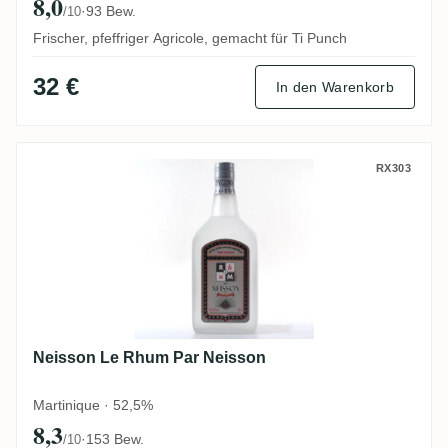
8,0
·
93 Bew.
/10
Frischer, pfeffriger Agricole, gemacht für Ti Punch
32 €
In den Warenkorb
Neisson Le Rhum Par Neisson
RX303
Neisson Le Rhum Par Neisson
Martinique · 52,5%
8,3
·
153 Bew.
/10