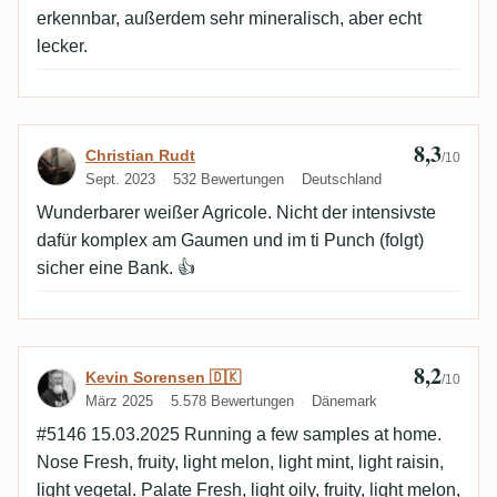
erkennbar, außerdem sehr mineralisch, aber echt
lecker.
8,3
Bewertung von Christian Rudt
Christian Rudt
/10
Sept. 2023
532 Bewertungen
Deutschland
Wunderbarer weißer Agricole. Nicht der intensivste
dafür komplex am Gaumen und im ti Punch (folgt)
sicher eine Bank. 👍
8,2
Bewertung von Kevin Sorensen 🇩🇰
Kevin Sorensen 🇩🇰
/10
März 2025
5.578 Bewertungen
Dänemark
#5146 15.03.2025 Running a few samples at home.
Nose Fresh, fruity, light melon, light mint, light raisin,
light vegetal. Palate Fresh, light oily, fruity, light melon,