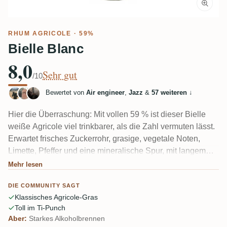
RHUM AGRICOLE
· 59%
Bielle Blanc
8,0
Sehr gut
/10
Bewertet von
Air engineer
,
Jazz
&
57 weiteren
↓
Hier die Überraschung: Mit vollen 59 % ist dieser Bielle
weiße Agricole viel trinkbarer, als die Zahl vermuten lässt.
Erwartet frisches Zuckerrohr, grasige, vegetale Noten,
Limette, Pfeffer und eine mineralische Spur, mit langem
warmem Abgang. Einige französische Genießer nennen
Mehr lesen
ihn eine Top-Wahl für Ti-Punch, und manche genießen ihn
DIE COMMUNITY SAGT
auch pur. Kräftig, roh und ehrlich lecker für den Stil.
Klassisches Agricole-Gras
Toll im Ti-Punch
Aber:
Starkes Alkoholbrennen