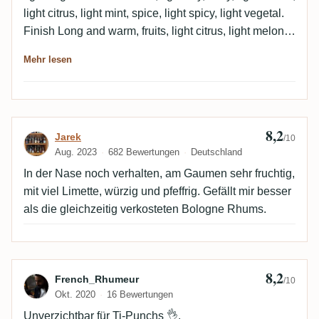
light citrus, light mint, spice, light spicy, light vegetal.
Finish Long and warm, fruits, light citrus, light melon,
spice, medium dry, light vegetal. Empty glass Light
Mehr lesen
eucalyptus, fruits, light melon, light grapes.
8,2
Bewertung von Jarek
Jarek
/10
Aug. 2023
682 Bewertungen
Deutschland
In der Nase noch verhalten, am Gaumen sehr fruchtig,
mit viel Limette, würzig und pfeffrig. Gefällt mir besser
als die gleichzeitig verkosteten Bologne Rhums.
8,2
Bewertung von French_Rhumeur
French_Rhumeur
/10
Okt. 2020
16 Bewertungen
Unverzichtbar für Ti-Punchs 👌.