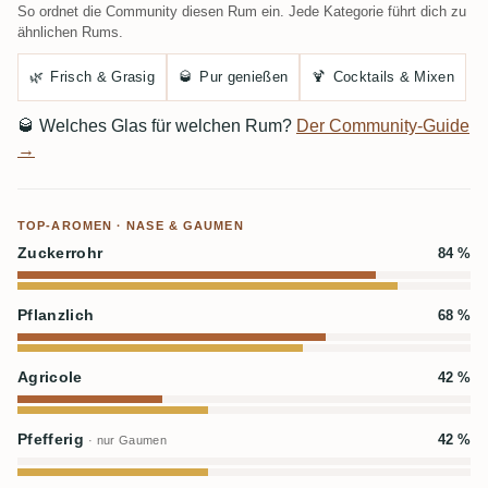
So ordnet die Community diesen Rum ein. Jede Kategorie führt dich zu
ähnlichen Rums.
🌿
Frisch & Grasig
🥃
Pur genießen
🍹
Cocktails & Mixen
🥃
Welches Glas für welchen Rum?
Der Community-Guide
→
TOP-AROMEN · NASE & GAUMEN
Zuckerrohr
84 %
Pflanzlich
68 %
Agricole
42 %
Pfefferig
42 %
· nur Gaumen