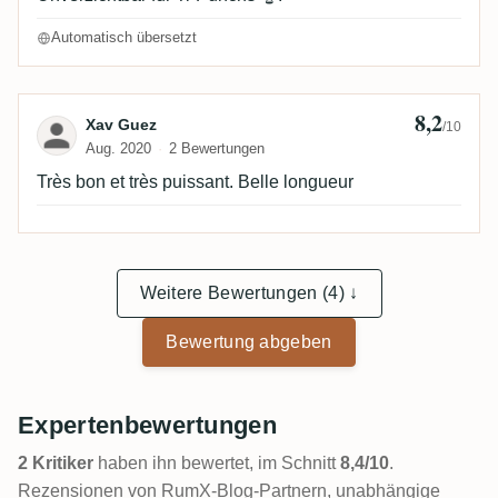
Automatisch übersetzt
8,2
Bewertung von Xav Guez
Xav Guez
/10
Aug. 2020
2 Bewertungen
Très bon et très puissant. Belle longueur
Weitere Bewertungen (4) ↓
Bewertung abgeben
Expertenbewertungen
2 Kritiker
haben ihn bewertet, im Schnitt
8,4/10
.
Rezensionen von RumX-Blog-Partnern, unabhängige