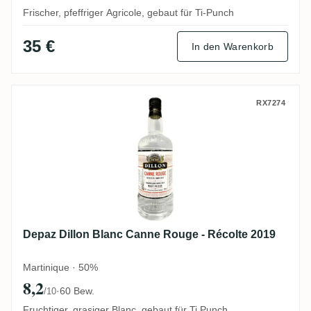
Frischer, pfeffriger Agricole, gebaut für Ti-Punch
35 €
In den Warenkorb
Depaz Dillon Blanc Canne Rouge - Récolt
RX7274
Depaz Dillon Blanc Canne Rouge - Récolte 2019
Martinique · 50%
8,2
·
60 Bew.
/10
Fruchtiger, grasiger Blanc, gebaut für Ti Punch