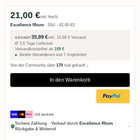
21,00 €
inkl. MwSt.
Excellence Rhum
·
50cl
·
42,00 €/l
35,99 €
inkl.
14,99 €
Versand
GESAMT
Ø 3,6 Tage Lieferzeit
Versandkostenfrei ab
199 €
Bester Gesamtpreis aus 7 Angeboten
Von der Community über
170
mal gekauft
↓
In den Warenkorb
+10 weitere
Sichere Zahlung
·
Verkauf durch
Excellence Rhum
·
Rückgabe & Widerruf