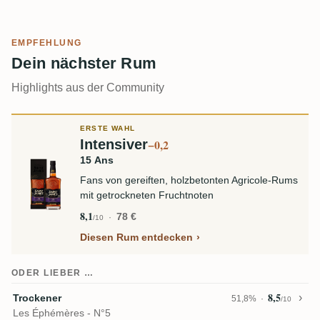
EMPFEHLUNG
Dein nächster Rum
Highlights aus der Community
ERSTE WAHL
Intensiver
−0,2
15 Ans
Fans von gereiften, holzbetonten Agricole-Rums
mit getrockneten Fruchtnoten
8,1
78 €
/10
Diesen Rum entdecken
ODER LIEBER …
8,5
Trockener
51,8%
/10
Les Éphémères - N°5