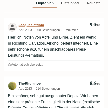
Empfohlen
Hilfreichste
Neueste
9,0
Bewertung von Jacques etdom
Jacques etdom
/10
Apr. 2023
300 Bewertungen
Frankreich
Herrlich. Noten von Apfel und Birne. Zieht ein wenig
in Richtung Calvados. Alkohol perfekt integriert. Eine
sehr schöne 9/10 für ein unschlagbares Preis-
Leistungs-Verhältnis.
Automatisch übersetzt
8,6
Bewertung von TheRhumhoe
TheRhumhoe
/10
Apr. 2023
914 Bewertungen
Ein schöner, sehr gut ausgebauter Depaz. Wir haben
eine sehr präsente Fruchtigkeit in der Nase (exotische
Früchte, Trockenfrüchte und Zitrusfrüchte), die sich