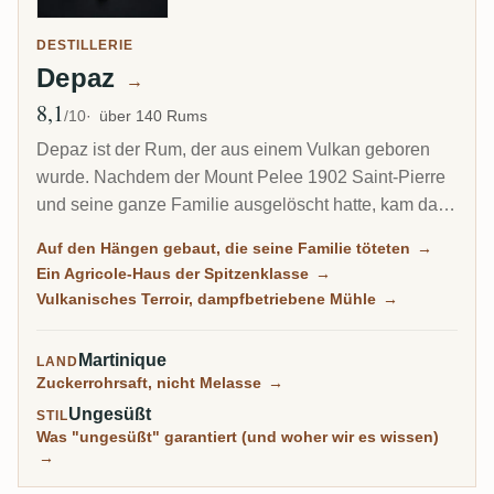
DESTILLERIE
Depaz
→
8,1
Ø Bewertung
/10
über 140 Rums
Depaz ist der Rum, der aus einem Vulkan geboren
wurde. Nachdem der Mount Pelee 1902 Saint-Pierre
und seine ganze Familie ausgelöscht hatte, kam das
Waisenkind Victor Depaz zurück und pflanzte
Auf den Hängen gebaut, die seine Familie töteten
→
Zuckerrohr an genau den Hängen, die sie getötet
Ein Agricole-Haus der Spitzenklasse
→
hatten. Die Brennerei, die er 1917 baute, steht bis
Vulkanisches Terroir, dampfbetriebene Mühle
→
heute am Fuß des Vulkans, und ihr Agricole gehört zu
den meist ausgezeichneten auf Martinique.
Martinique
LAND
Zuckerrohrsaft, nicht Melasse
→
Ungesüßt
STIL
Was "ungesüßt" garantiert (und woher wir es wissen)
→