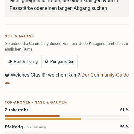
Nicht geeignet für Leute, die einen kräftigen Rum in
Fassstärke oder einen langen Abgang suchen
STIL & ANLASS
So ordnet die Community diesen Rum ein. Jede Kategorie führt dich zu
ähnlichen Rums.
🪵
Reif & Holzig
🥃
Pur genießen
🥃
Welches Glas für welchen Rum?
Der Community-Guide
→
TOP-AROMEN · NASE & GAUMEN
Zuckerrohr
61 %
Pfefferig
56 %
· nur Gaumen