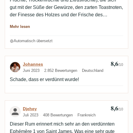
gut mit der Süße der Gewürze, den zarten Toastnoten,
der Finesse des Holzes und der Frische des
Zuckerrohrs verbindet. Eine leckere und charmante
Mehr lesen
Nase. Im Mund ist der Auftakt etwas trockener und
fester, mit Noten von landwirtschaftlichem Grün,
Automatisch übersetzt
Trockenfrüchten, wärmeren Gewürzen und einem
Hauch von Kakao, der auf das Holz gelegt wird. Das
Ganze ist ausgewogen, bleibt aber trotz der 45 %
8,6
Bewertung von Johannes
Johannes
/10
ausdrucksstark. Der Abgang mit guter Länge ist noch
Juni 2023
2.852 Bewertungen
Deutschland
wärmer und trockener, mit einer gewissen Bitterkeit.
Schade, dass er verdünnt wurde!
Die fruchtigen, holzigen und würzigen Noten werden
freigesetzt und verleihen eine schöne Vollmundigkeit.
Ein sehr schöner Depaz, anspruchsvoll, elegant,
farbenfroh und zu einem sehr günstigen Preis
8,6
Bewertung von Djehey
Djehey
/10
erhältlich.
Juli 2023
408 Bewertungen
Frankreich
Dieser Rum erinnert mich sehr an den verdünnten
Ephémère 1 von Saint James. Was eine sehr gute