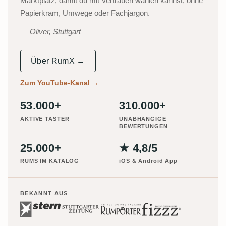
Marktplatz, damit du mit Vertrauen wählen kannst, ohne
Papierkram, Umwege oder Fachjargon.
Oliver, Stuttgart
Über RumX →
Zum YouTube-Kanal
→
53.000+
310.000+
AKTIVE TASTER
UNABHÄNGIGE
BEWERTUNGEN
25.000+
★ 4,8/5
RUMS IM KATALOG
iOS & Android App
BEKANNT AUS