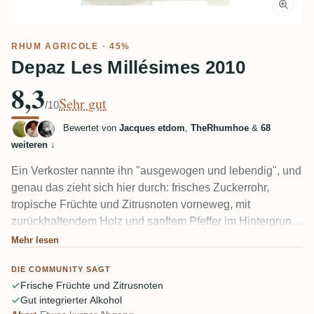
RHUM AGRICOLE
· 45%
Depaz Les Millésimes 2010
8,3
Sehr gut
/10
Bewertet von
Jacques etdom
,
TheRhumhoe
&
68
weiteren
↓
Ein Verkoster nannte ihn "ausgewogen und lebendig", und
genau das zieht sich hier durch: frisches Zuckerrohr,
tropische Früchte und Zitrusnoten vorneweg, mit
zurückhaltendem Holz und sanftem Pfeffer im Hintergrund.
Einige nehmen Apfel und Birne wahr, die in Richtung
Mehr lesen
Calvados tendieren. Die 45% Alkoholgehalt passen gut,
DIE COMMUNITY SAGT
obwohl sich einige wünschen, er wäre etwas stärker
Frische Früchte und Zitrusnoten
abgefüllt – der Abgang ist etwas kurz und leicht trocken.
Gut integrierter Alkohol