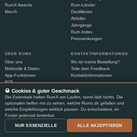
RumX Awards
Rum-Länder
Merch
Destillerien
Abfüller
Jahrgänge
Rum-Index
Preissenkungen
ÜBER RUMX
KONTAKTINFORMATIONEN
Über uns
Wo ist meine Bestellung?
Methodik & Daten
Teile dein Feedback
App-Funktionen
Kontaktinformationen
B2B
Embed-Widget
🥃 Cookies & guter Geschmack
RX+
Die Essentials halten RumX am Laufen, sonst lädt nichts. Die
optionalen helfen mir zu sehen, welche Rums dir gefallen und
welche Empfehlungen wirklich passen. Du entscheidest, im
Verkauf von Alkohol nur an Personen ab 18 Jahren.
Footer jederzeit änderbar.
18+
Versand mit Altersverifikation durch unsere Shop-Partner
NUR ESSENZIELLE
ALLE AKZEPTIEREN
– der Paketbote prüft den Ausweis bei Lieferung.