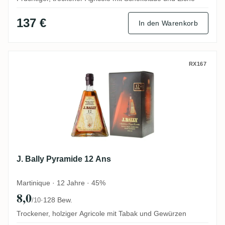
137 €
In den Warenkorb
J. Bally Pyramide 12 Ans
RX167
J. Bally Pyramide 12 Ans
Martinique · 12 Jahre · 45%
8,0
·
128 Bew.
/10
Trockener, holziger Agricole mit Tabak und Gewürzen