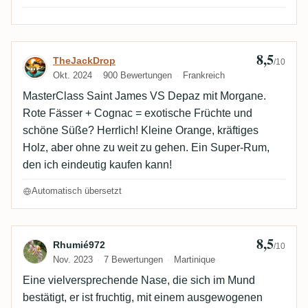
glass Sugarcane, tannins, light apple, light berries.
8,5
Bewertung von TheJackDrop
TheJackDrop
/10
Okt. 2024
900 Bewertungen
Frankreich
MasterClass Saint James VS Depaz mit Morgane.
Rote Fässer + Cognac = exotische Früchte und
schöne Süße? Herrlich! Kleine Orange, kräftiges
Holz, aber ohne zu weit zu gehen. Ein Super-Rum,
den ich eindeutig kaufen kann!
Automatisch übersetzt
8,5
Bewertung von Rhumié972
Rhumié972
/10
Nov. 2023
7 Bewertungen
Martinique
Eine vielversprechende Nase, die sich im Mund
bestätigt, er ist fruchtig, mit einem ausgewogenen