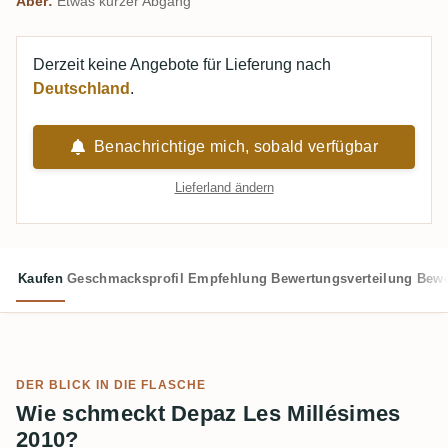
Aber:
Etwas kurzer Abgang
Derzeit keine Angebote für Lieferung nach
Deutschland
.
Benachrichtige mich, sobald verfügbar
Lieferland ändern
Kaufen
Geschmacksprofil
Empfehlung
Bewertungsverteilung
Bewe
DER BLICK IN DIE FLASCHE
Wie schmeckt Depaz Les Millésimes
2010?