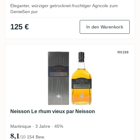
Eleganter, würziger getrocknet-fruchtiger Agricole zum
Genießen pur
125 €
In den Warenkorb
Neisson Le rhum vieux par Neisson
RX198
Neisson Le rhum vieux par Neisson
Martinique · 3 Jahre · 45%
8,1
·
154 Bew.
/10