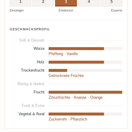
1
2
3
4
5
Einsteiger
Entdecker
Experte
GESCHMACKSPROFIL
Süß & Dessert
Würze
Pfefferig
·
Vanille
Holz
Trockenfrucht
Getrocknete Früchte
Röstig & dunkel
Frucht
Zitrusfrüchte
·
Ananas
·
Orange
Funk & Ester
Vegetal & floral
Zuckerrohr
·
Pflanzlich