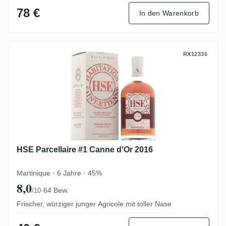
78 €
In den Warenkorb
HSE Parcellaire #1 Canne d'Or 2016
RX12336
HSE Parcellaire #1 Canne d'Or 2016
Martinique · 6 Jahre · 45%
8,0
·
64 Bew.
/10
Frischer, würziger junger Agricole mit toller Nase