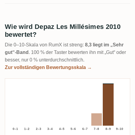
Wie wird Depaz Les Millésimes 2010
bewertet?
Die 0–10-Skala von RumX ist streng:
8,3 liegt im „Sehr
gut“-Band
. 100 % der Taster bewerten ihn mit „Gut“ oder
besser, nur 0 % unterdurchschnittlich.
Zur vollständigen Bewertungsskala →
0–1
1–2
2–3
3–4
4–5
5–6
6–7
7–8
8–9
9–10