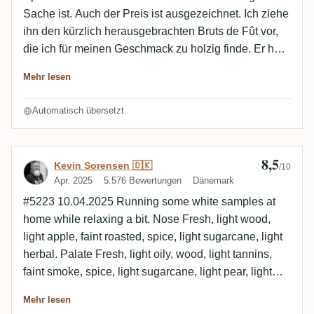
Sache ist. Auch der Preis ist ausgezeichnet. Ich ziehe
ihn den kürzlich herausgebrachten Bruts de Fût vor,
die ich für meinen Geschmack zu holzig finde. Er hat
einen langen Abgang.
Mehr lesen
Automatisch übersetzt
8,5
Bewertung von Kevin Sorensen 🇩🇰
Kevin Sorensen 🇩🇰
/10
Apr. 2025
5.576 Bewertungen
Dänemark
#5223 10.04.2025 Running some white samples at
home while relaxing a bit. Nose Fresh, light wood,
light apple, faint roasted, spice, light sugarcane, light
herbal. Palate Fresh, light oily, wood, light tannins,
faint smoke, spice, light sugarcane, light pear, light
spicy. Finish Medium to long, light oily, wood, light
Mehr lesen
tannins, spice, light citrus, light spicy, berries. Empty