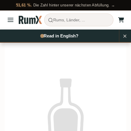
51,61 %.
Die Zahl hinter unserer nächsten Abfüllung. →
Rums, Länder, ...
Rum kaufen
Venezuela
RX16056
🌐
EN