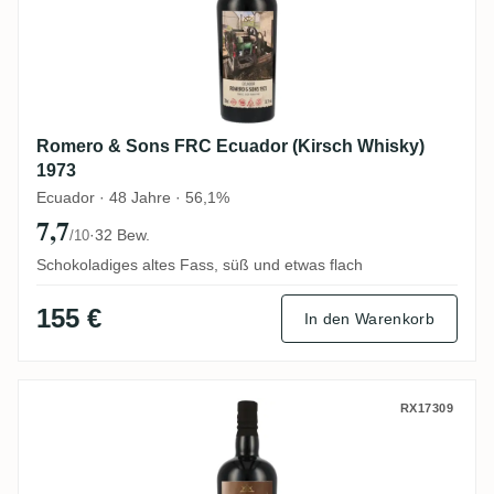
Romero & Sons FRC Ecuador (Kirsch Whisky)
1973
Ecuador · 48 Jahre · 56,1%
7,7
·
32 Bew.
/10
Schokoladiges altes Fass, süß und etwas flach
155 €
In den Warenkorb
Romero & Sons FRC Ecuador (Kirsch Whis
RX17309