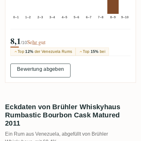
0–1
1–2
2–3
3–4
4–5
5–6
6–7
7–8
8–9
9–10
8,1
Sehr gut
/10
Top
12%
der Venezuela Rums
Top
15%
bei
Bewertung abgeben
Eckdaten von Brühler Whiskyhaus
Rumbastic Bourbon Cask Matured
2011
Ein Rum aus Venezuela, abgefüllt von Brühler