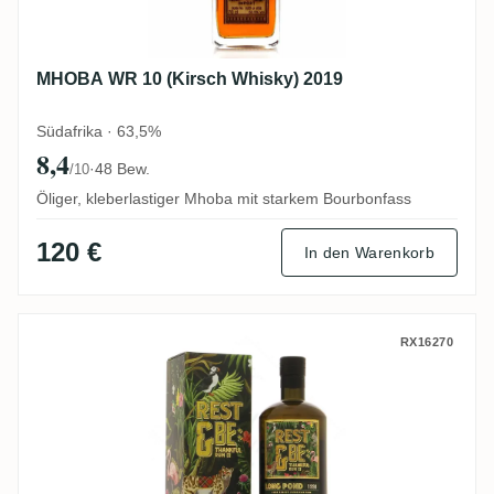
MHOBA WR 10 (Kirsch Whisky) 2019
Südafrika · 63,5%
8,4
·
48 Bew.
/10
Öliger, kleberlastiger Mhoba mit starkem Bourbonfass
120 €
In den Warenkorb
Rest & Be Thankful Long Pond LSO 1998
RX16270