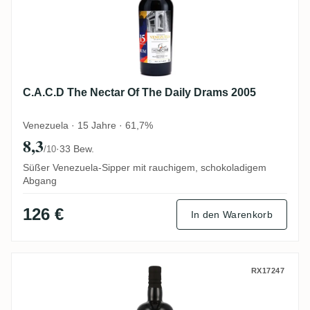
C.A.C.D The Nectar Of The Daily Drams 2005
Venezuela · 15 Jahre · 61,7%
8,3
·
33 Bew.
/10
Süßer Venezuela-Sipper mit rauchigem, schokoladigem
Abgang
126 €
In den Warenkorb
Romero & Sons FRC Ecuador (Kirsch Whis
RX17247