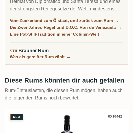
Heimat von Diplomatico und Santa Teresa und eines
der strengsten Reifegesetze der Welt: mindestens
zwei Jahre, nur von Kuba erreicht. Aus Melasse und
Vom Zuckerland zum Ölstaat, und zurück zum Rum
→
Cane Honey gebaut, auf Pot Stills und Batch Kettles
Die Zwei-Jahres-Regel und D.O.C. Ron de Venezuela
→
destilliert und dann lange in Solera-Systemen gereift,
Eine Pot-Still-Tradition in einer Column-Welt
→
ist venezolanischer Rum weich, reich und
dessertartig, manchmal offen gesüßt, und wird in
Brauner Rum
STIL
einem Land gemacht, dessen Wirtschaft um ihn
Was als gereifter Rum zählt
→
herum zusammengebrochen ist.
Diese Rums könnten dir auch gefallen
Rum-Enthusiasten, die diesen Rum mögen, haben auch
die folgenden Rums hoch bewertet:
C.A.C.D The Nectar Of The Daily Drams 2
RX10442
NEU