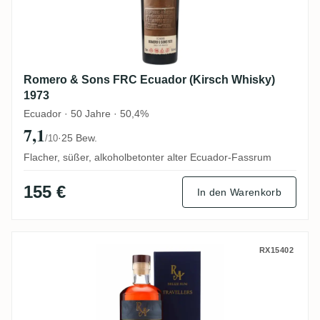
Romero & Sons FRC Ecuador (Kirsch Whisky)
1973
Ecuador · 50 Jahre · 50,4%
7,1
·
25 Bew.
/10
Flacher, süßer, alkoholbetonter alter Ecuador-Fassrum
155 €
In den Warenkorb
Travellers Rum Artesanal Belize Rum 200
RX15402