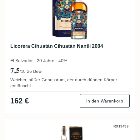
Licorera Cihuatán Cihuatán Nantli 2004
El Salvador · 20 Jahre · 40%
7,5
·
26 Bew.
/10
Weicher, süßer Genussrum, der durch dünnen Körper
enttäuscht.
162 €
In den Warenkorb
South Pacific Plantation Fiji Islands 2007
RX13439