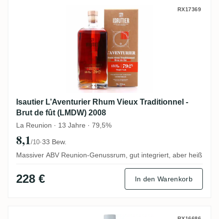
Isautier L’Aventurier Rhum Vieux Traditio
RX17369
Isautier L’Aventurier Rhum Vieux Traditionnel -
Brut de fût (LMDW) 2008
La Reunion · 13 Jahre · 79,5%
8,1
·
33 Bew.
/10
Massiver ABV Reunion-Genussrum, gut integriert, aber heiß
228 €
In den Warenkorb
RX16686