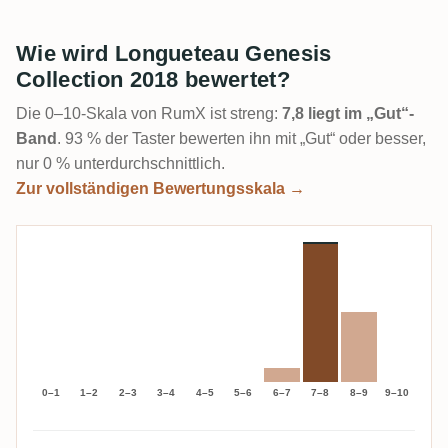
Wie wird Longueteau Genesis
Collection 2018 bewertet?
Die 0–10-Skala von RumX ist streng:
7,8 liegt im „Gut“-
Band
. 93 % der Taster bewerten ihn mit „Gut“ oder besser,
nur 0 % unterdurchschnittlich.
Zur vollständigen Bewertungsskala →
0–1
1–2
2–3
3–4
4–5
5–6
6–7
7–8
8–9
9–10