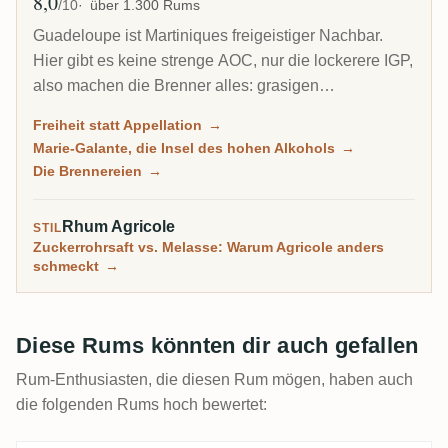
8,0
Ø Bewertung
/10
über 1.300 Rums
Guadeloupe ist Martiniques freigeistiger Nachbar.
Hier gibt es keine strenge AOC, nur die lockerere IGP,
also machen die Brenner alles: grasigen
Zuckerrohrsaft-Agricole, reicheren Melasse-
Freiheit statt Appellation
→
Traditionnel und auf der kleinen Insel Marie-Galante
Marie-Galante, die Insel des hohen Alkohols
→
einige der kraftvollsten Rums der Karibik.
Die Brennereien
→
Rhum Agricole
STIL
Zuckerrohrsaft vs. Melasse: Warum Agricole anders
schmeckt
→
Diese Rums könnten dir auch gefallen
Rum-Enthusiasten, die diesen Rum mögen, haben auch
die folgenden Rums hoch bewertet: