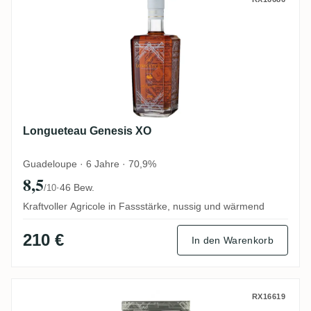
Longueteau Genesis XO
Longueteau Genesis XO
Guadeloupe · 6 Jahre · 70,9%
8,5
·
46 Bew.
/10
Kraftvoller Agricole in Fassstärke, nussig und wärmend
210 €
In den Warenkorb
Longueteau GENESIS Collection White (Ba
RX16619