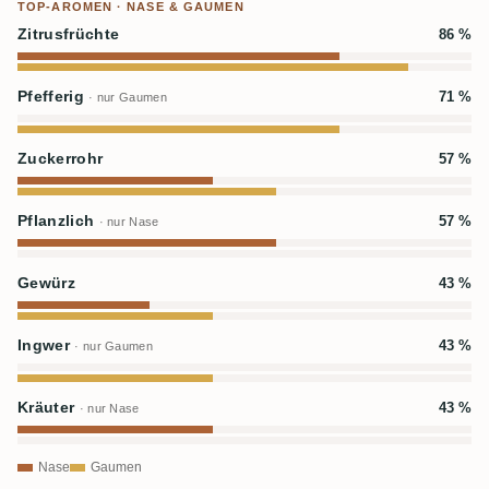
TOP-AROMEN · NASE & GAUMEN
Zitrusfrüchte
86 %
Pfefferig
71 %
· nur Gaumen
Zuckerrohr
57 %
Pflanzlich
57 %
· nur Nase
Gewürz
43 %
Ingwer
43 %
· nur Gaumen
Kräuter
43 %
· nur Nase
Nase
Gaumen