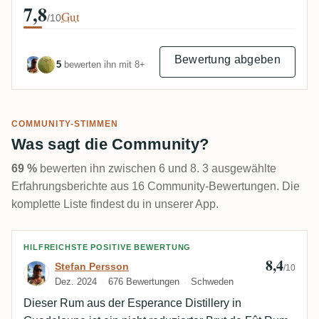
7,8
Gut
/10
Bewertung abgeben
5
bewerten ihn mit 8+
COMMUNITY-STIMMEN
Was sagt die Community?
69 %
bewerten ihn zwischen 6 und 8. 3 ausgewählte
Erfahrungsberichte aus 16 Community-Bewertungen. Die
komplette Liste findest du in unserer App.
Bewertung von Stefan Persson
HILFREICHSTE POSITIVE BEWERTUNG
8,4
Stefan Persson
/10
Dez. 2024
676 Bewertungen
Schweden
Dieser Rum aus der Esperance Distillery in