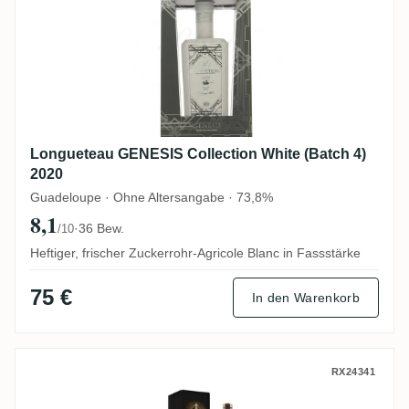
Longueteau GENESIS Collection White (Batch 4)
2020
Guadeloupe · Ohne Altersangabe · 73,8%
8,1
·
36 Bew.
/10
Heftiger, frischer Zuckerrohr-Agricole Blanc in Fassstärke
75 €
In den Warenkorb
Clarendon Planteray Jamaica Prestige Ce
RX24341