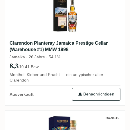
Clarendon Planteray Jamaica Prestige Cellar
(Warehouse #1) MMW 1998
Jamaika · 26 Jahre · 54,1%
8,3
·
41 Bew.
/10
Menthol, Kleber und Frucht — ein untypischer alter
Clarendon
Benachrichtigen
Ausverkauft
Licorera Cihuatán Cihuatán Nantli 2004
RX20110