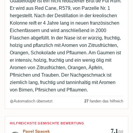
Guadeloupe ist ein nicht reduzierter Brut de Fût Rum.
Er wird aus Red Cane, R579, von Parzelle Nr. 1
hergestellt. Nach der Destillation in der kreolischen
Kolonne reift er 4 Jahre lang in neuen französischen
Eichenfässern und wird anschließend in 2000
Flaschen abgefüllt. In der Nase ist er würzig, fruchtig,
holzig und pflanzlich mit Aromen von Zitrusfrüchten,
Orangen, Schokolade und Pflaumen. Am Gaumen ist
er intensiv, holzig, fruchtig und ein wenig ölig mit
Aromen von Zitrusfrüchten, Orangen, Äpfeln,
Pfirsichen und Trauben. Der Nachgeschmack ist
ziemlich lang, fruchtig und tanninhaltig mit Aromen
von Birnen, Pfirsichen und Pflaumen.
Automatisch übersetzt
27
fanden das hilfreich
Bewertung von Pavel Spacek
HILFREICHSTE GEMISCHTE BEWERTUNG
7,1
Pavel Spacek
/10