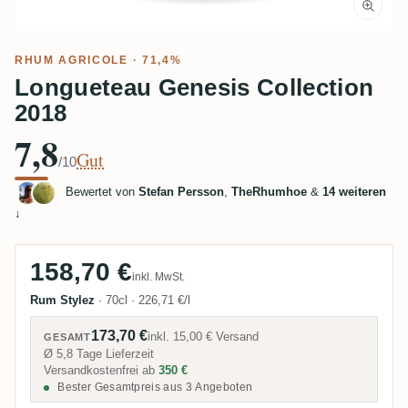
RHUM AGRICOLE
· 71,4%
Longueteau Genesis Collection
2018
7,8
Gut
/10
Bewertet von
Stefan Persson
,
TheRhumhoe
&
14 weiteren
↓
158,70 €
inkl. MwSt.
Rum Stylez
·
70cl
·
226,71 €/l
173,70 €
inkl.
15,00 €
Versand
GESAMT
Ø 5,8 Tage Lieferzeit
Versandkostenfrei ab
350 €
Bester Gesamtpreis aus 3 Angeboten