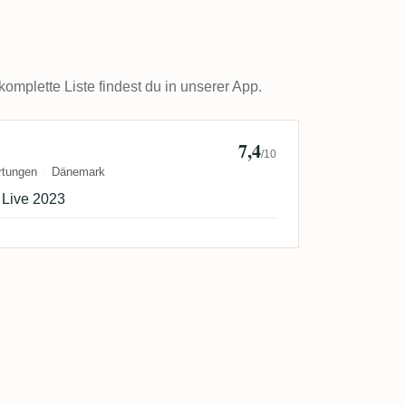
plette Liste findest du in unserer App.
7,4
Kevin Sorensen 🇩🇰
/10
rtungen
Dänemark
 Live 2023