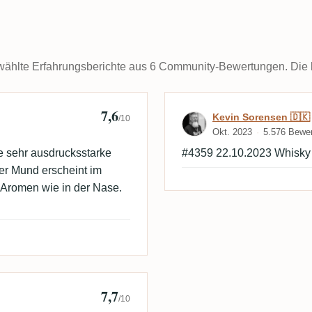
ählte Erfahrungsberichte aus 6 Community-Bewertungen. Die kom
7,6
Bewertung von 
Kevin Sorensen 🇩🇰
/10
Okt. 2023
5.576 Bewe
e sehr ausdrucksstarke
#4359 22.10.2023 Whisky
er Mund erscheint im
Aromen wie in der Nase.
7,7
Delmotte
/10