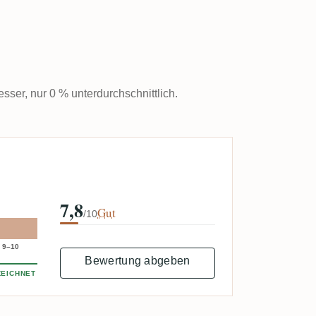
esser, nur 0 % unterdurchschnittlich.
7,8
Gut
/10
9–10
Bewertung abgeben
EICHNET