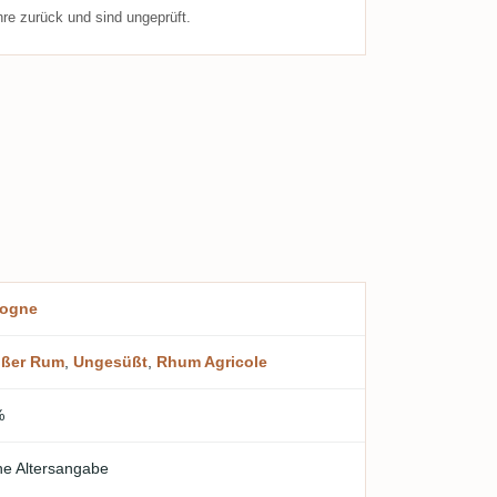
re zurück und sind ungeprüft.
logne
ißer Rum
,
Ungesüßt
,
Rhum Agricole
%
e Altersangabe