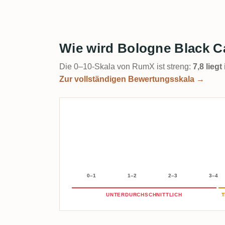
Wie wird Bologne Black C
Die 0–10-Skala von RumX ist streng:
7,8 lieg
Zur vollständigen Bewertungsskala →
0–1
1–2
2–3
3–4
UNTERDURCHSCHNITTLICH
T