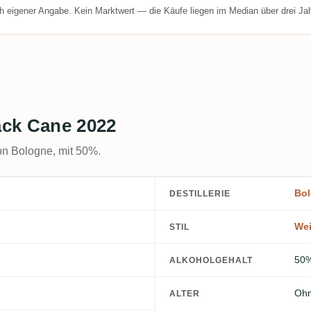
h eigener Angabe. Kein Marktwert — die Käufe liegen im Median über drei Jah
ack Cane 2022
on Bologne, mit 50%.
Bo
DESTILLERIE
We
STIL
50
ALKOHOLGEHALT
Ohn
ALTER