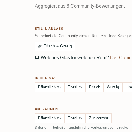
Aggregiert aus 6 Community-Bewertungen.
STIL & ANLASS
So ordnet die Community diesen Rum ein. Jede Kategorie
🌿
Frisch & Grasig
🥃
Welches Glas für welchen Rum?
Der Comm
IN DER NASE
Pflanzlich
Floral
Frisch
Würzig
Lim
2×
2×
AM GAUMEN
Pflanzlich
Floral
Zuckerrohr
2×
2×
3 der 6 hinterließen ausführliche Verkostungseindrücke