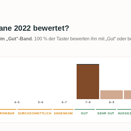
ane 2022 bewertet?
t im „Gut“-Band
. 100 % der Taster bewerten ihn mit „Gut“ oder b
4–5
5–6
6–7
7–8
8–9
RINKBAR
DURCHSCHNITTLICH
ANGENEHM
GUT
SEHR GUT
AUSGEZ