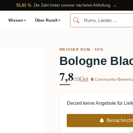
51,61 %.
Die Zahl hinter unserer nächsten Abfüllung. →
Wissen
Über RumX
WEISSER RUM
· 50%
Bologne Bla
7,8
Gut
/10
·
6
Community-Bewertu
Derzeit keine Angebote für Lie
Benachricht
L