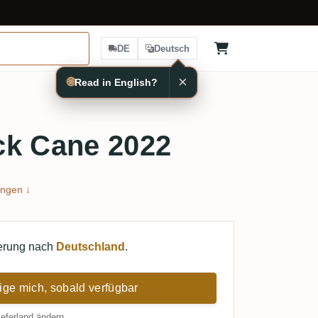
DE
Deutsch
×
🌐
Read in English?
ck Cane 2022
ngen ↓
ferung nach
Deutschland
.
ige mich, sobald verfügbar
ieferland ändern