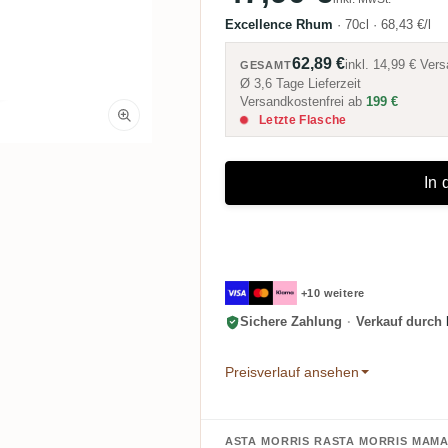
Excellence Rhum
·
70cl
·
68,43 €/l
62,89 €
inkl.
14,99 €
Vers
GESAMT
Ø 3,6 Tage Lieferzeit
Versandkostenfrei ab
199 €
Letzte Flasche
In
+10 weitere
Sichere Zahlung
·
Verkauf durch
Preisverlauf ansehen
ASTA MORRIS RASTA MORRIS MAMA