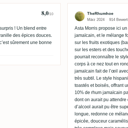
8,0
rop
Bewertung von
TheRhumhoe
/10
März 2024
914 Bewer
urpris ! Un blend entre
Asta Morris propose ici u
 vanille des épices douces.
jamaïcain, et le mélange 
0€ c’est sûrement une bonne
sur les fruits exotiques (
sur les esters et des touch
pourrait reconnaître le st
corps à ce nez tout en rond
jamaïcain fait de l’œil av
très subtil. Le style hispa
toastés et boisés, offrant u
10% de rhum jamaïcain pass
dont on aurait pu attendre
d’alcool aurait pu être supé
longue, redonne ce mélang
épicée, douceur caramélisé