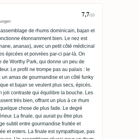
7,7
 TheRhumhoe
/10
tungen
n assemblage de rhums dominicain, bajan et
fonctionne étonnamment bien. Le nez est
banane, ananas), avec un petit côté médicinal
es épicées et poivrées par-ci par-là. On
yle de Worthy Park, qui donne un peu de
eur. Le profil ne trompe pas au palais : le
ec un amas de gourmandise et un côté funky
nique et bajan se veulent plus secs, épicés,
n joli contraste qui équilibre la bouche. Les
ent très bien, offrant un plus à ce rhum
 quelque chose de plus fade. Le degré
rieur. La finale, qui aurait pu être plus
e subtil entre gourmandise fruitée et
e et esters. La finale est sympathique, pas