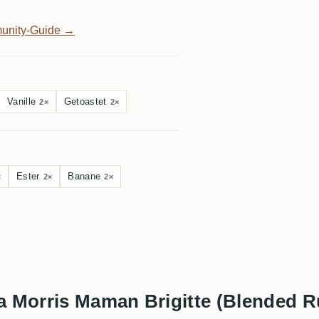
unity-Guide →
Vanille
Getoastet
2×
2×
Ester
Banane
×
2×
2×
ta Morris Maman Brigitte (Blended 