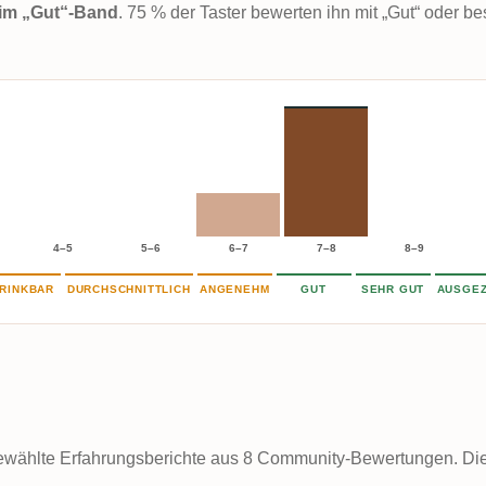
t im „Gut“-Band
. 75 % der Taster bewerten ihn mit „Gut“ oder be
4–5
5–6
6–7
7–8
8–9
RINKBAR
DURCHSCHNITTLICH
ANGENEHM
GUT
SEHR GUT
AUSGEZ
wählte Erfahrungsberichte aus 8 Community-Bewertungen. Die k