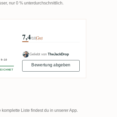
sser, nur 0 % unterdurchschnittlich.
7,4
Gut
/10
Geliebt von
TheJackDrop
9–10
Bewertung abgeben
EICHNET
omplette Liste findest du in unserer App.