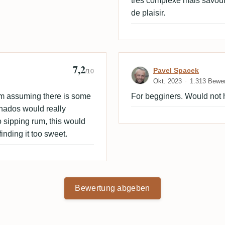
très complexe mais savou
de plaisir.
7,2
Bewertung von 
Pavel Spacek
/10
Okt. 2023
1.313 Bewe
 I'm assuming there is some
For begginers. Would not 
onados would really
o sipping rum, this would
inding it too sweet.
Bewertung abgeben