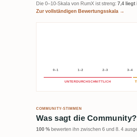
Die 0–10-Skala von RumX ist streng:
7,4 lieg
Zur vollständigen Bewertungsskala →
0–1
1–2
2–3
3–4
UNTERDURCHSCHNITTLICH
T
COMMUNITY-STIMMEN
Was sagt die Community?
100 %
bewerten ihn zwischen 6 und 8. 4 ausge