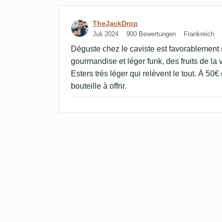
Bewertung von TheJackD
TheJackDrop
Juli 2024
900 Bewertungen
Frankreich
Déguste chez le caviste est favorablement s
gourmandise et léger funk, des fruits de la
Esters très léger qui relèvent le tout. À 5
bouteille à offrir.