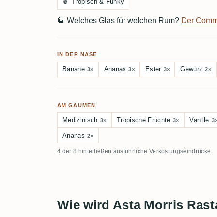
🍍
Tropisch & Funky
🥃
Welches Glas für welchen Rum?
Der Comm
IN DER NASE
Banane
Ananas
Ester
Gewürz
3×
3×
3×
2×
AM GAUMEN
Medizinisch
Tropische Früchte
Vanille
3×
3×
3
Ananas
2×
4 der 8 hinterließen ausführliche Verkostungseindrücke
Wie wird Asta Morris Ras