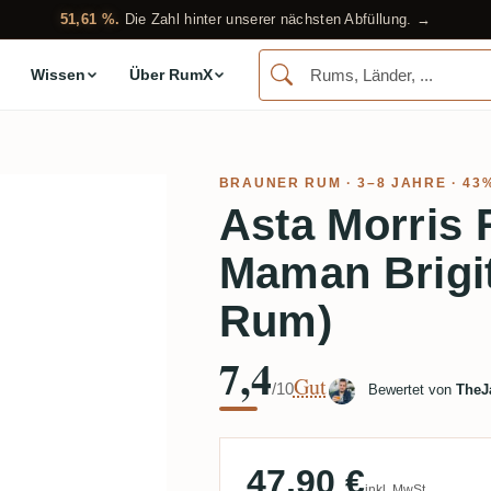
51,61 %.
Die Zahl hinter unserer nächsten Abfüllung. →
Wissen
Über RumX
BRAUNER RUM
· 3–8 JAHRE · 43
Asta Morris 
Maman Brigit
Rum)
7,4
Gut
/10
Bewertet von
TheJ
47,90 €
inkl. MwSt.