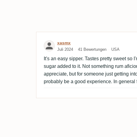
Bewertung von xasmx
xasmx
Juli 2024
41 Bewertungen
USA
It's an easy sipper. Tastes pretty sweet so
sugar added to it. Not something rum afici
appreciate, but for someone just getting int
probably be a good experience. In general f