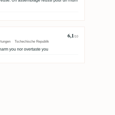
reuse. Un assemblage réussi pour un rhum
6,1
Pavel Spacek
/10
rtungen
Tschechische Republik
harm you nor overtaste you