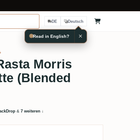
DE
Deutsch
×
🌐
Read in English?
%
Rasta Morris
te (Blended
ackDrop
&
7 weiteren
↓