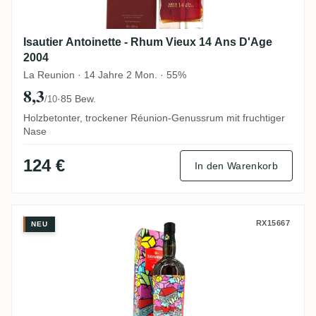
Isautier Antoinette - Rhum Vieux 14 Ans D'Age
2004
La Reunion · 14 Jahre 2 Mon. · 55%
8,3
·
85 Bew.
/10
Holzbetonter, trockener Réunion-Genussrum mit fruchtiger
Nase
124 €
In den Warenkorb
Savanna Art of Rhum by Vast 2015
RX15667
NEU