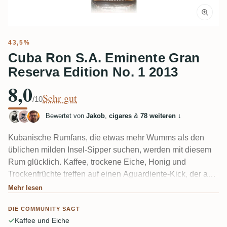
43,5%
Cuba Ron S.A. Eminente Gran
Reserva Edition No. 1 2013
8,0
Sehr gut
/10
Bewertet von
Jakob
,
cigares
&
78 weiteren
↓
Kubanische Rumfans, die etwas mehr Wumms als den
üblichen milden Insel-Sipper suchen, werden mit diesem
Rum glücklich. Kaffee, trockene Eiche, Honig und
Trockenfrüchte treffen auf einen Aguardiente-Kick, der auf
der Zunge prickelt – mehrere Verkoster nennen ihn ihren
Mehr lesen
Favoriten zum Zigarren-Genuss. Manche lieben die
DIE COMMUNITY SAGT
holzige und florale Seite; andere finden ihn etwas zu süß
Kaffee und Eiche
oder ein wenig dünn.