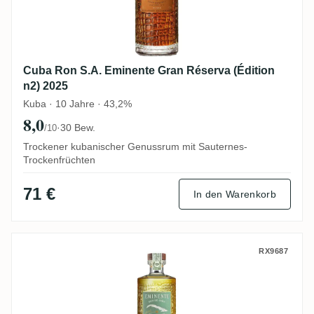
Cuba Ron S.A. Eminente Gran Réserva (Édition
n2) 2025
Kuba · 10 Jahre · 43,2%
8,0
·
30 Bew.
/10
Trockener kubanischer Genussrum mit Sauternes-
Trockenfrüchten
71 €
In den Warenkorb
Cuba Ron S.A. Eminente Ambar Claro
RX9687