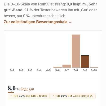
Die 0–10-Skala von RumX ist streng:
8,0 liegt im „Sehr
gut“-Band
. 91 % der Taster bewerten ihn mit „Gut“ oder
besser, nur 0 % unterdurchschnittlich.
Zur vollständigen Bewertungsskala →
0–1
1–2
2–3
3–4
4–5
5–6
6–7
7–8
8–9
9–10
8,0
Sehr gut
/10
Top
19%
der Kuba Rums
Top
10%
bei Cuba Ron S.A.