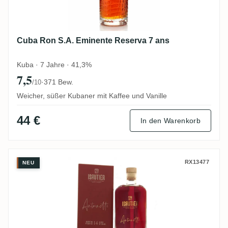
Cuba Ron S.A. Eminente Reserva 7 ans
Kuba · 7 Jahre · 41,3%
7,5
·
371 Bew.
/10
Weicher, süßer Kubaner mit Kaffee und Vanille
44 €
In den Warenkorb
Isautier Antoinette - Rhum Vieux 14 Ans 
RX13477
NEU