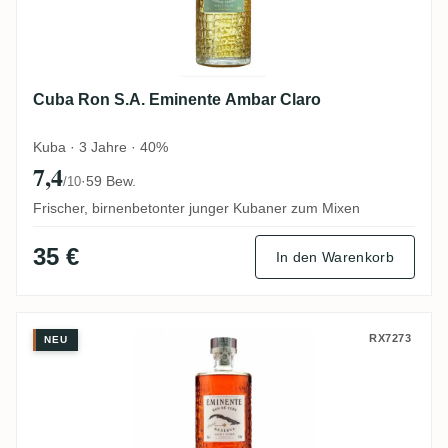
Cuba Ron S.A. Eminente Ambar Claro
Kuba · 3 Jahre · 40%
7,4
·
59 Bew.
/10
Frischer, birnenbetonter junger Kubaner zum Mixen
35 €
In den Warenkorb
Cuba Ron S.A. Eminente Reserva 7 ans
RX7273
NEU