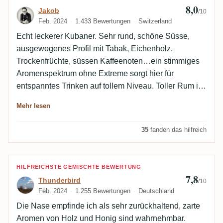
8,0
Jakob
/10
Feb. 2024
1.433 Bewertungen
Switzerland
Echt leckerer Kubaner. Sehr rund, schöne Süsse,
ausgewogenes Profil mit Tabak, Eichenholz,
Trockenfrüchte, süssen Kaffeenoten…ein stimmiges
Aromenspektrum ohne Extreme sorgt hier für
entspanntes Trinken auf tollem Niveau. Toller Rum im
gemässigtem Preisspektrum.
Mehr lesen
35
fanden das hilfreich
Bewertung von Thunderbird
HILFREICHSTE GEMISCHTE BEWERTUNG
7,8
Thunderbird
/10
Feb. 2024
1.255 Bewertungen
Deutschland
Die Nase empfinde ich als sehr zurückhaltend, zarte
Aromen von Holz und Honig sind wahrnehmbar.