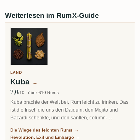
Weiterlesen im RumX-Guide
LAND
Kuba
→
7,0
Ø Bewertung
/10
über 610 Rums
Kuba brachte der Welt bei, Rum leicht zu trinken. Das
ist die Insel, die uns den Daiquiri, den Mojito und
Bacardi schenkte, und den sanften, column-
destillierten spanischen Stil, der zum beliebtesten
Die Wiege des leichten Rums
→
Rum der Welt wurde. Heute ist ihr Rum vollständig
Revolution, Exil und Embargo
→