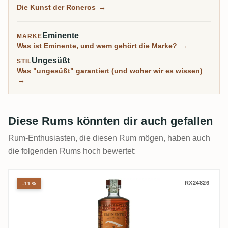
staatlich gelenkt und aus den USA ausgesperrt, und
Die Kunst der Roneros
→
doch zählt Havana Club zu den größten Marken der
Karibik.
Eminente
MARKE
Was ist Eminente, und wem gehört die Marke?
→
Ungesüßt
STIL
Was "ungesüßt" garantiert (und woher wir es wissen)
→
Diese Rums könnten dir auch gefallen
Rum-Enthusiasten, die diesen Rum mögen, haben auch
die folgenden Rums hoch bewertet:
Cuba Ron S.A. Eminente Gran Réserva (Éd
RX24826
-11%