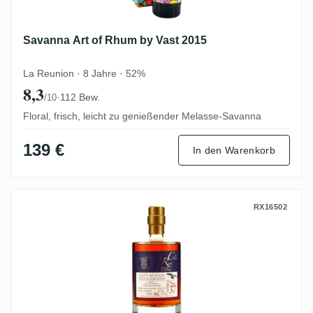
Savanna Art of Rhum by Vast 2015
La Reunion · 8 Jahre · 52%
8,3
·
112 Bew.
/10
Floral, frisch, leicht zu genießender Melasse-Savanna
139 €
In den Warenkorb
Rumclub Private Selection Ed. 37 (Navy B
RX16502