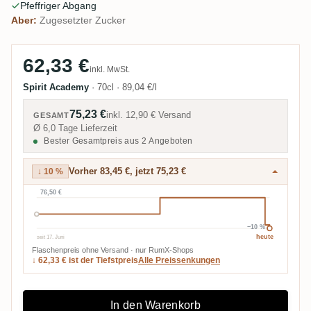
Pfeffriger Abgang
Aber:
Zugesetzter Zucker
62,33 €
inkl. MwSt.
Spirit Academy
·
70cl
·
89,04 €/l
75,23 €
inkl.
12,90 €
Versand
GESAMT
Ø 6,0 Tage Lieferzeit
Bester Gesamtpreis aus 2 Angeboten
Vorher 83,45 €, jetzt 75,23 €
↓ 10 %
76,50 €
−10 %
seit 17. Juni
heute
Flaschenpreis ohne Versand · nur RumX-Shops
↓ 62,33 € ist der Tiefstpreis
Alle Preissenkungen
In den Warenkorb