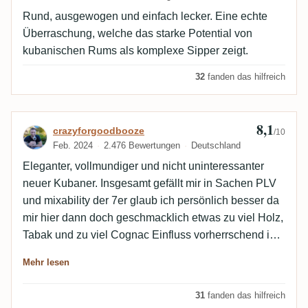
Rund, ausgewogen und einfach lecker. Eine echte
Überraschung, welche das starke Potential von
kubanischen Rums als komplexe Sipper zeigt.
32
fanden das hilfreich
8,1
Bewertung von crazyforgoodbooze
crazyforgoodbooze
/10
Feb. 2024
2.476 Bewertungen
Deutschland
Eleganter, vollmundiger und nicht uninteressanter
neuer Kubaner. Insgesamt gefällt mir in Sachen PLV
und mixability der 7er glaub ich persönlich besser da
mir hier dann doch geschmacklich etwas zu viel Holz,
Tabak und zu viel Cognac Einfluss vorherrschend ist.
Spannend ist auch der aguardiente Anteil den man
Mehr lesen
definitiv raus riechen und auch dezent schmecken
kann... Über PLV lässt sich hier aber streiten... Danke
31
fanden das hilfreich
an Torben fürs Sample!