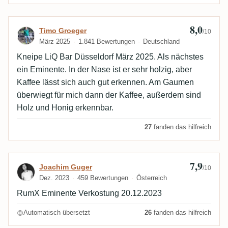
8,0
Bewertung von Timo Groeger
Timo Groeger
/10
März 2025
1.841 Bewertungen
Deutschland
Kneipe LiQ Bar Düsseldorf März 2025. Als nächstes
ein Eminente. In der Nase ist er sehr holzig, aber
Kaffee lässt sich auch gut erkennen. Am Gaumen
überwiegt für mich dann der Kaffee, außerdem sind
Holz und Honig erkennbar.
27
fanden das hilfreich
7,9
Bewertung von Joachim Guger
Joachim Guger
/10
Dez. 2023
459 Bewertungen
Österreich
RumX Eminente Verkostung 20.12.2023
Automatisch übersetzt
26
fanden das hilfreich