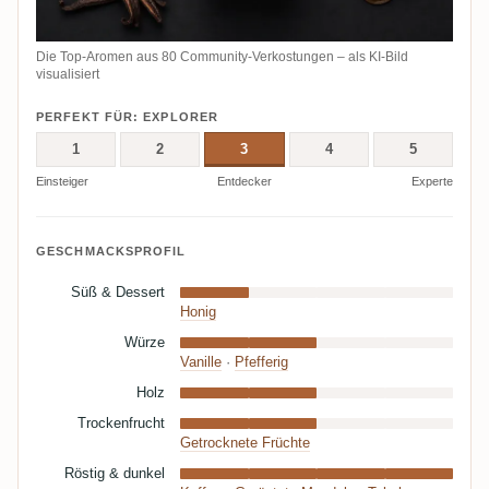
Die Top-Aromen aus 80 Community-Verkostungen – als KI-Bild
visualisiert
PERFEKT FÜR: EXPLORER
1
2
3
4
5
Einsteiger
Entdecker
Experte
GESCHMACKSPROFIL
Süß & Dessert
Honig
Würze
Vanille
·
Pfefferig
Holz
Trockenfrucht
Getrocknete Früchte
Röstig & dunkel