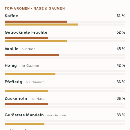
TOP-AROMEN · NASE & GAUMEN
Kaffee
61 %
Getrocknete Früchte
52 %
Vanille
45 %
· nur Nase
Honig
42 %
· nur Gaumen
Pfefferig
36 %
· nur Gaumen
Zuckerrohr
36 %
· nur Nase
Geröstete Mandeln
33 %
· nur Gaumen