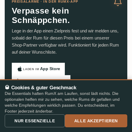
PREISALARME · IN DER RUMX-APP
Verpasse kein
Schnäppchen.
Lege in der App einen Zielpreis fest und wir melden uns,
sobald der Rum für diesen Preis bei einem unserer
Shop-Partner verfügbar wird. Funktioniert für jeden Rum
auf deiner Wunschliste.
App Store
LADEN IM
Google Play
JETZT BEI
🥃 Cookies & guter Geschmack
★ 4,8/5
im App Store & Play Store
Die Essentials halten RumX am Laufen, sonst lädt nichts. Die
optionalen helfen mir zu sehen, welche Rums dir gefallen und
welche Empfehlungen wirklich passen. Du entscheidest, im
Footer jederzeit änderbar.
NUR ESSENZIELLE
ALLE AKZEPTIEREN