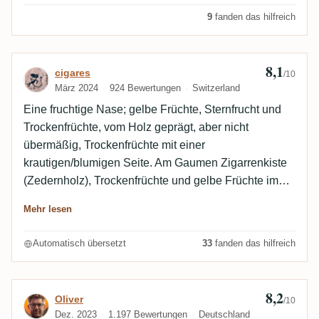
etwas Abdriften in sehr trockenes Holz im Finish.
9
fanden das hilfreich
8,1
Bewertung von cigares
cigares
/10
März 2024
924 Bewertungen
Switzerland
Eine fruchtige Nase; gelbe Früchte, Sternfrucht und
Trockenfrüchte, vom Holz geprägt, aber nicht
übermäßig, Trockenfrüchte mit einer
krautigen/blumigen Seite. Am Gaumen Zigarrenkiste
(Zedernholz), Trockenfrüchte und gelbe Früchte im
Hintergrund, aber auch Fass und eine sehr
Mehr lesen
angenehme blumige Seite. Der Abgang ist eher kurz,
aber Zigarrenkisten- und Blumenaromen bleiben
Automatisch übersetzt
33
fanden das hilfreich
ziemlich lange erhalten. Ein schöner Rum, der
angenehm zu trinken ist und weit über dem liegt, was
ich bisher von Eminente probiert habe. Ich mag
8,2
Bewertung von Oliver
Oliver
/10
besonders seine blumige Note.
Dez. 2023
1.197 Bewertungen
Deutschland