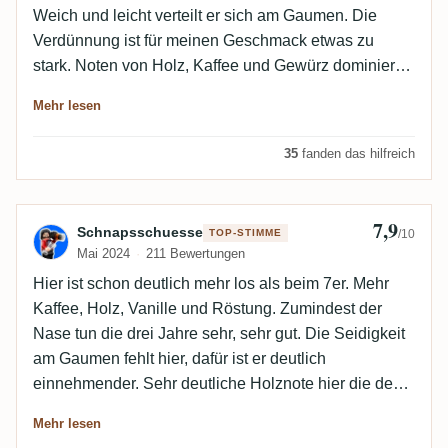
Weich und leicht verteilt er sich am Gaumen. Die
Verdünnung ist für meinen Geschmack etwas zu
stark. Noten von Holz, Kaffee und Gewürz dominieren
. Es fehlt an Komplexität… mir ist er zu
Mehr lesen
eindimensional.
35
fanden das hilfreich
7,9
Bewertung von Schnapsschuesse
Schnapsschuesse
TOP-STIMME
/10
Mai 2024
211 Bewertungen
Hier ist schon deutlich mehr los als beim 7er. Mehr
Kaffee, Holz, Vanille und Röstung. Zumindest der
Nase tun die drei Jahre sehr, sehr gut. Die Seidigkeit
am Gaumen fehlt hier, dafür ist er deutlich
einnehmender. Sehr deutliche Holznote hier die den
Unterbau bildet, darauf spielen Mokka und trockene
Mehr lesen
Vanille die erste Geige. Schön rundes Ding, mit nur