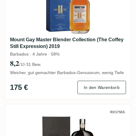
Mount Gay Master Blender Collection (The Coffey
Still Expression) 2019
Barbados · 4 Jahre · 58%
8,2
·
31 Bew.
/10
Weicher, gut gemachter Barbados-Genussrum, wenig Tiefe
175 €
In den Warenkorb
Mount Gay Single Estate Series Release 2
RX17555