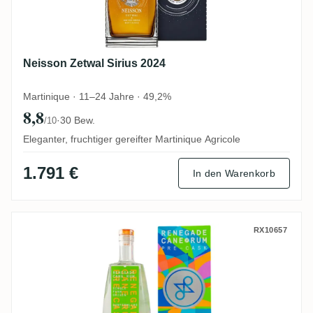
Neisson Zetwal Sirius 2024
Martinique · 11–24 Jahre · 49,2%
8,8
·
30 Bew.
/10
Eleganter, fruchtiger gereifter Martinique Agricole
1.791 €
In den Warenkorb
Renegade Rhum Blanc Pre-Cask Dunfermli
RX10657