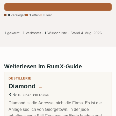
0
versiegelt
1
offen
0
leer
1
gekauft ·
1
verkostet ·
1
Wunschliste · Stand
4. Aug. 2026
Weiterlesen im RumX-Guide
DESTILLERIE
Diamond
→
8,3
Ø Bewertung
/10
über 390 Rums
Diamond ist die Adresse, nicht die Firma. Es ist die
Anlage südlich von Georgetown, in der jede
erhaltenswerte Still Guyanas am Ende landete und in