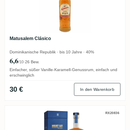
Matusalem Clásico
Dominikanische Republik · bis 10 Jahre · 40%
6,6
·
26 Bew.
/10
Einfacher, süßer Vanille-Karamell-Genussrum, einfach und
erschwinglich
30 €
In den Warenkorb
Mount Gay Master Blender Collection (The
RX20836