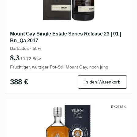
Mount Gay Single Estate Series Release 23 | 01 |
Bn_Qa 2017
Barbados · 55%
8,3
·
72 Bew.
/10
Fruchtiger, würziger Pot-Still Mount Gay, noch jung
388 €
In den Warenkorb
Neisson Zetwal Sirius 2024
RX21614