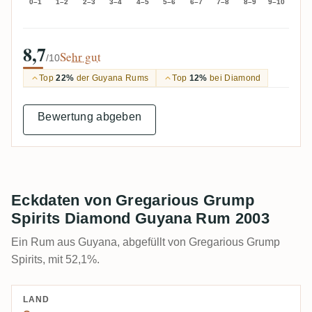
0–1
1–2
2–3
3–4
4–5
5–6
6–7
7–8
8–9
9–10
8,7
Sehr gut
/10
Top
22%
der Guyana Rums
Top
12%
bei Diamond
Bewertung abgeben
Eckdaten von Gregarious Grump
Spirits Diamond Guyana Rum 2003
Ein Rum aus Guyana, abgefüllt von Gregarious Grump
Spirits, mit 52,1%.
LAND