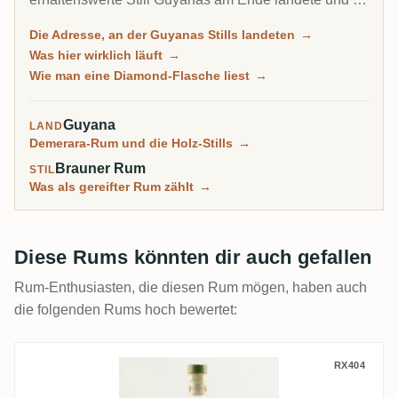
der die letzten Holz-Stills der Welt noch laufen. Auf
Die Adresse, an der Guyanas Stills landeten
→
einem Etikett heißt Diamond meist, dass der Rum aus
Was hier wirklich läuft
→
den eigenen Metall-Kolonnen dieses Standorts
Wie man eine Diamond-Flasche liest
→
kommt und nicht aus einer der geretteten Estate-Stills.
Guyana
LAND
Demerara-Rum und die Holz-Stills
→
Brauner Rum
STIL
Was als gereifter Rum zählt
→
Diese Rums könnten dir auch gefallen
Rum-Enthusiasten, die diesen Rum mögen, haben auch
die folgenden Rums hoch bewertet:
Zhumir Ron Canuto Superior Rum
RX404