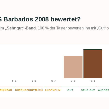
S Barbados 2008 bewertet?
t im „Sehr gut“-Band
. 100 % der Taster bewerten ihn mit „Gut“ o
4–5
5–6
6–7
7–8
8–9
RINKBAR
DURCHSCHNITTLICH
ANGENEHM
GUT
SEHR GUT
AUSGEZ