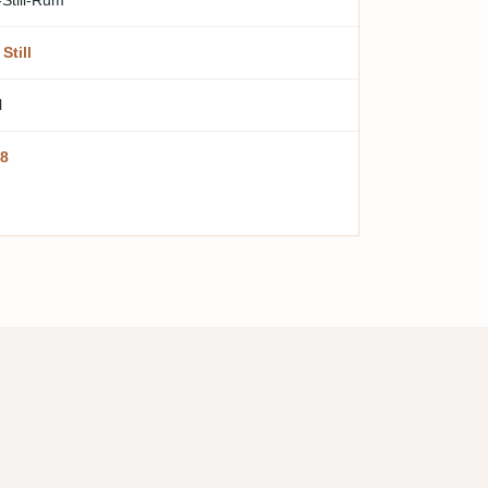
-Still-Rum
Still
l
8