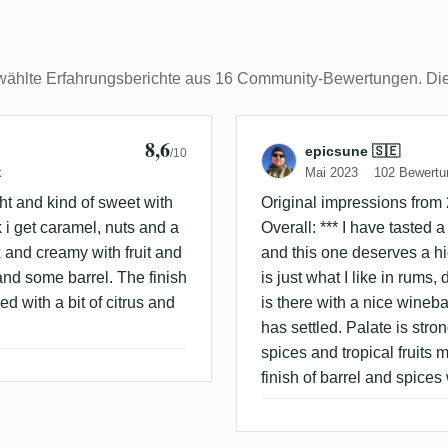
ählte Erfahrungsberichte aus 16 Community-Bewertungen. Die k
8,6
ensen 🇩🇰
Bewertung von 
epicsune 🇸🇪
/10
k
Mai 2023
102 Bewertu
ht and kind of sweet with
Original impressions from 
 i get caramel, nuts and a
Overall: *** I have tasted
x and creamy with fruit and
and this one deserves a hi
and some barrel. The finish
is just what I like in rums,
d with a bit of citrus and
is there with a nice wineba
has settled. Palate is stro
spices and tropical fruits 
finish of barrel and spices