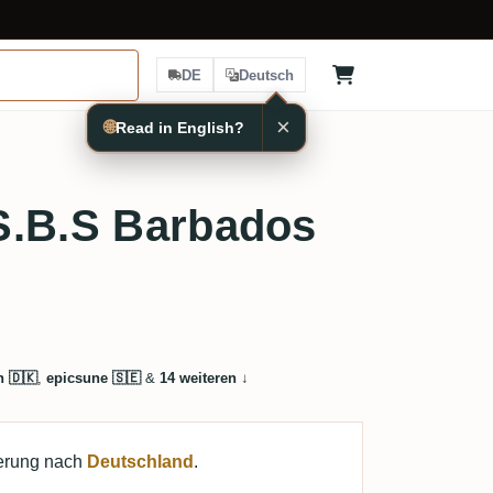
DE
Deutsch
×
🌐
Read in English?
S.B.S Barbados
n 🇩🇰
,
epicsune 🇸🇪
&
14 weiteren
↓
ferung nach
Deutschland
.