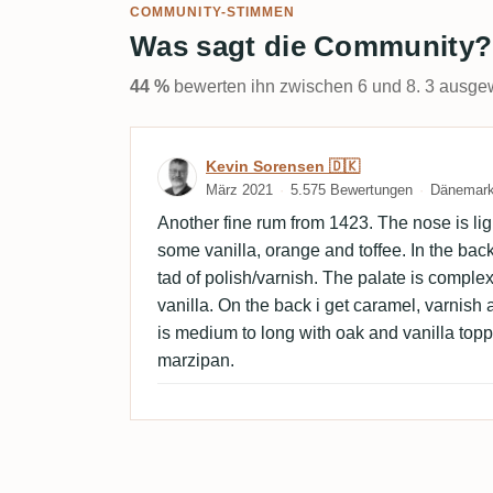
COMMUNITY-STIMMEN
Was sagt die Community?
44 %
bewerten ihn zwischen 6 und 8. 3 ausgew
Bewertung von Kevin Sor
Kevin Sorensen 🇩🇰
März 2021
5.575 Bewertungen
Dänemar
Another fine rum from 1423. The nose is lig
some vanilla, orange and toffee. In the back
tad of polish/varnish. The palate is comple
vanilla. On the back i get caramel, varnish 
is medium to long with oak and vanilla toppe
marzipan.