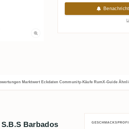
Benachricht
L
ewertungen
Marktwert
Eckdaten
Community-Käufe
RumX-Guide
Ähnl
 S.B.S Barbados
GESCHMACKSPROFI