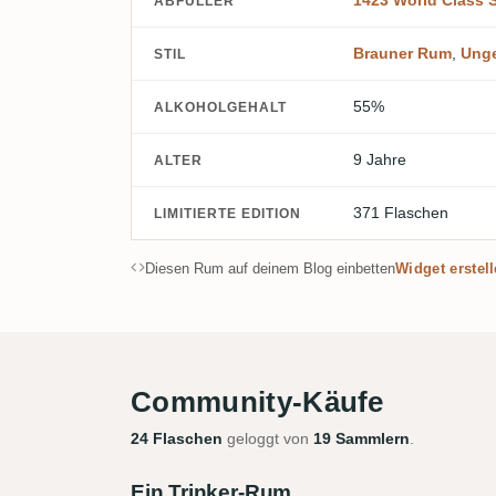
1423 World Class S
ABFÜLLER
Brauner Rum
,
Ung
STIL
55%
ALKOHOLGEHALT
9 Jahre
ALTER
371 Flaschen
LIMITIERTE EDITION
Diesen Rum auf deinem Blog einbetten
Widget erstel
Community-Käufe
24 Flaschen
geloggt von
19 Sammlern
.
Ein Trinker-Rum.