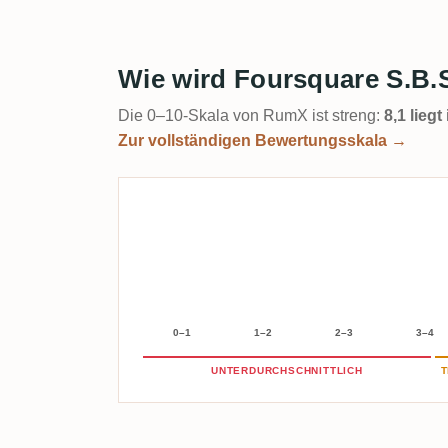
Wie wird Foursquare S.B.
Die 0–10-Skala von RumX ist streng:
8,1 lieg
Zur vollständigen Bewertungsskala →
0–1
1–2
2–3
3–4
UNTERDURCHSCHNITTLICH
T