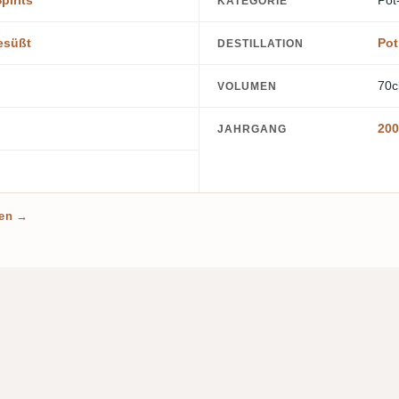
pirits
Pot
KATEGORIE
esüßt
Pot 
DESTILLATION
70c
VOLUMEN
200
JAHRGANG
len →