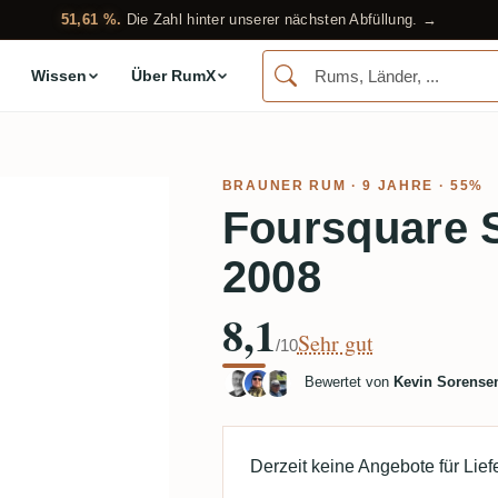
51,61 %.
Die Zahl hinter unserer nächsten Abfüllung. →
Wissen
Über RumX
BRAUNER RUM
· 9 JAHRE · 55%
Foursquare 
2008
8,1
Sehr gut
/10
Bewertet von
Kevin Sorense
Derzeit keine Angebote für Lie