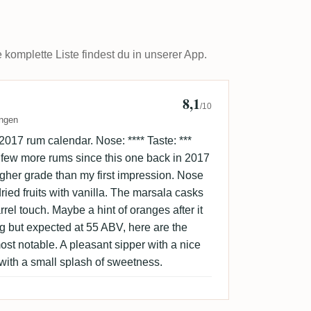
omplette Liste findest du in unserer App.
8,1
epicsune 🇸🇪
/10
ngen
2017 rum calendar. Nose: **** Taste: ***
 a few more rums since this one back in 2017
gher grade than my first impression. Nose
 dried fruits with vanilla. The marsala casks
rrel touch. Maybe a hint of oranges after it
ng but expected at 55 ABV, here are the
most notable. A pleasant sipper with a nice
 with a small splash of sweetness.