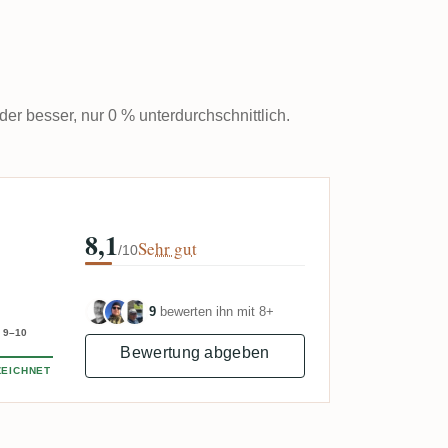
der besser, nur 0 % unterdurchschnittlich.
8,1
Sehr gut
/10
9
bewerten ihn mit 8+
9–10
Bewertung abgeben
EICHNET