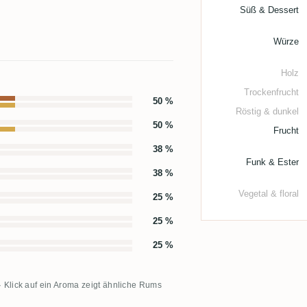
Süß & Dessert
Würze
Holz
Trockenfrucht
50 %
Röstig & dunkel
50 %
Frucht
38 %
Funk & Ester
38 %
Vegetal & floral
25 %
25 %
25 %
· Klick auf ein Aroma zeigt ähnliche Rums