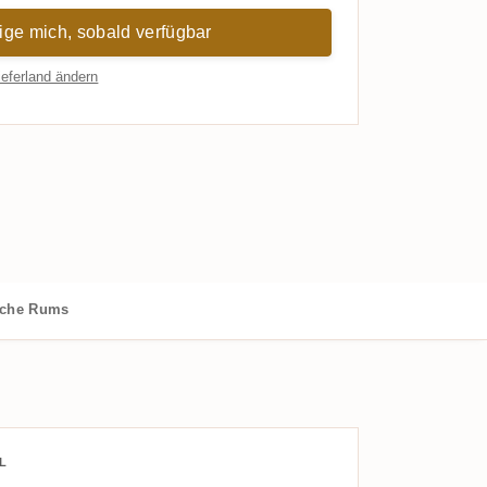
ige mich, sobald verfügbar
ieferland ändern
iche Rums
L