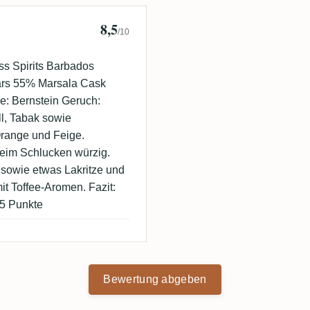
8,5
/10
ss Spirits Barbados
ears 55% Marsala Cask
e: Bernstein Geruch:
ll, Tabak sowie
range und Feige.
eim Schlucken würzig.
 sowie etwas Lakritze und
t Toffee-Aromen. Fazit:
85 Punkte
Bewertung abgeben