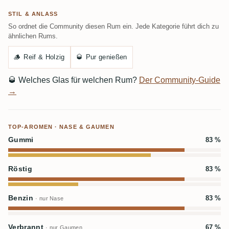
STIL & ANLASS
So ordnet die Community diesen Rum ein. Jede Kategorie führt dich zu
ähnlichen Rums.
🪵
Reif & Holzig
🥃
Pur genießen
🥃
Welches Glas für welchen Rum?
Der Community-Guide
→
TOP-AROMEN · NASE & GAUMEN
Gummi
83 %
Röstig
83 %
Benzin
83 %
· nur Nase
Verbrannt
67 %
· nur Gaumen