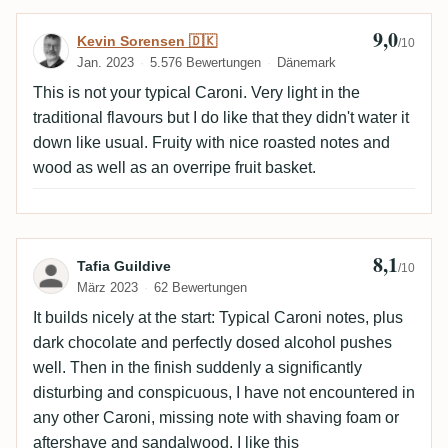
9,0
Bewertung von Kevin Sorensen 🇩🇰
Kevin Sorensen 🇩🇰
/10
Jan. 2023
5.576 Bewertungen
Dänemark
This is not your typical Caroni. Very light in the
traditional flavours but I do like that they didn't water it
down like usual. Fruity with nice roasted notes and
wood as well as an overripe fruit basket.
8,1
Bewertung von Tafia Guildive
Tafia Guildive
/10
März 2023
62 Bewertungen
It builds nicely at the start: Typical Caroni notes, plus
dark chocolate and perfectly dosed alcohol pushes
well. Then in the finish suddenly a significantly
disturbing and conspicuous, I have not encountered in
any other Caroni, missing note with shaving foam or
aftershave and sandalwood. I like this