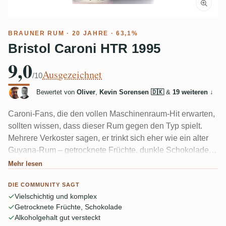
BRAUNER RUM
· 20 JAHRE · 63,1%
Bristol Caroni HTR 1995
9,0
Ausgezeichnet
/10
Bewertet von
Oliver
,
Kevin Sorensen 🇩🇰
&
19 weiteren
↓
Caroni-Fans, die den vollen Maschinenraum-Hit erwarten,
sollten wissen, dass dieser Rum gegen den Typ spielt.
Mehrere Verkoster sagen, er trinkt sich eher wie ein alter
Guyana-Rum – getrocknete Früchte, dunkle Schokolade,
verbrannter Zucker, Nüsse und Holz – mit der klassischen
Mehr lesen
Teer-und-Gummi-Caroni-Note, die erst ganz am Ende
DIE COMMUNITY SAGT
auftaucht. Fruchtig, vielschichtig und bei 63,1 % sitzt der
Vielschichtig und komplex
Alkohol überraschend gut.
Getrocknete Früchte, Schokolade
Alkoholgehalt gut versteckt