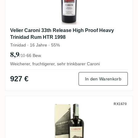
Velier Caroni 33th Release High Proof Heavy
Trinidad Rum HTR 1998
Trinidad · 16 Jahre · 55%
8,9
·
66 Bew.
/10
Weicherer, fruchtigerer, sehr trinkbarer Caroni
927 €
In den Warenkorb
Velier Caroni Heavy Trinidad Rum HTR 19
RX1670