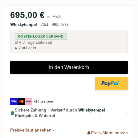
695,00 €
inkl. MwSt.
Whiskytempel
·
70cl
·
992,86 €/l
KOSTENLOSER VERSAND
Ø 4,3 Tage Lieferzeit
Auf Lager
In den Warenkorb
+10 weitere
Sichere Zahlung
·
Verkauf durch
Whiskytempel
·
Rückgabe & Widerruf
Preisverlauf ansehen
Preis-Alarm setzen