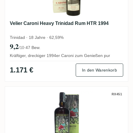
Velier Caroni Heavy Trinidad Rum HTR 1994
Trinidad · 18 Jahre · 62,59%
9,2
·
47 Bew.
/10
Kräftiger, dreckiger 1994er Caroni zum Genießen pur
1.171 €
In den Warenkorb
Velier Caroni 2nd Employees Kevon „Slip
RX451