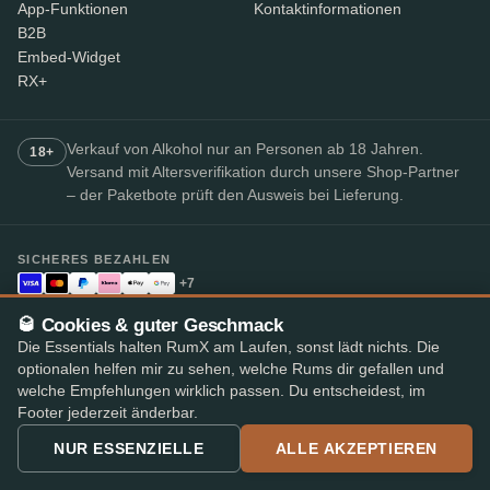
App-Funktionen
Kontaktinformationen
B2B
Embed-Widget
RX+
Verkauf von Alkohol nur an Personen ab 18 Jahren.
18+
Versand mit Altersverifikation durch unsere Shop-Partner
– der Paketbote prüft den Ausweis bei Lieferung.
SICHERES BEZAHLEN
+7
Die verfügbaren Zahlungsmethoden können je nach Shop variieren.
🥃 Cookies & guter Geschmack
Bestbewertete Rum-App
Die Essentials halten RumX am Laufen, sonst lädt nichts. Die
4,8
· im App Store und Play Store
★★★★★
optionalen helfen mir zu sehen, welche Rums dir gefallen und
welche Empfehlungen wirklich passen. Du entscheidest, im
Footer jederzeit änderbar.
NUR ESSENZIELLE
ALLE AKZEPTIEREN
© 2026 RumX