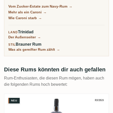
ihr schwerer, öliger, fast dieselartiger Rum wurde zur
Vom Zucker-Estate zum Navy-Rum
→
Sammler-Obsession, von Velier in die Welt getragen.
Mehr als ein Caroni
→
Jede Flasche kommt heute aus einem endlichen,
Wie Caroni starb
→
schrumpfenden Bestand, und genau darum steigen
die Preise weiter.
Trinidad
LAND
Der Außenseiter
→
Brauner Rum
STIL
Was als gereifter Rum zählt
→
Diese Rums könnten dir auch gefallen
Rum-Enthusiasten, die diesen Rum mögen, haben auch
die folgenden Rums hoch bewertet:
Velier Caroni 32nd Release Heavy Trinid
RX959
NEU