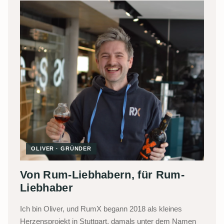
OLIVER · GRÜNDER
Von Rum-Liebhabern, für Rum-
Liebhaber
Ich bin Oliver, und RumX begann 2018 als kleines
Herzensprojekt in Stuttgart, damals unter dem Namen