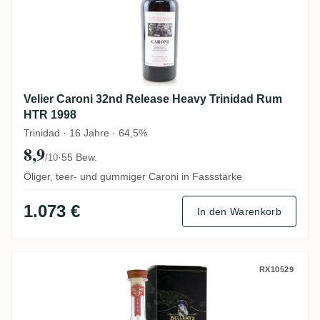
Velier Caroni 32nd Release Heavy Trinidad Rum
HTR 1998
Trinidad · 16 Jahre · 64,5%
8,9
·
55 Bew.
/10
Öliger, teer- und gummiger Caroni in Fassstärke
1.073 €
In den Warenkorb
Perola Caroni Bellamy's Reserve 1998
RX10529