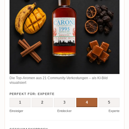
Die Top-Aromen aus 21 Community-Verkostungen – als KI-Bild
visualisiert
PERFEKT FÜR: EXPERTE
1
2
3
4
5
Einsteiger
Entdecker
Experte