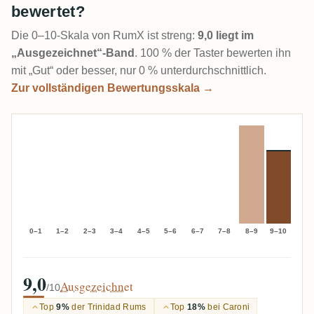
bewertet?
Die 0–10-Skala von RumX ist streng:
9,0 liegt im
„Ausgezeichnet“-Band
. 100 % der Taster bewerten ihn
mit „Gut“ oder besser, nur 0 % unterdurchschnittlich.
Zur vollständigen Bewertungsskala →
0–1
1–2
2–3
3–4
4–5
5–6
6–7
7–8
8–9
9–10
9,0
Ausgezeichnet
/10
Top
9%
der Trinidad Rums
Top
18%
bei Caroni