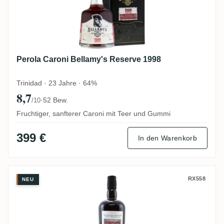
Perola Caroni Bellamy's Reserve 1998
Trinidad · 23 Jahre · 64%
8,7
·
52 Bew.
/10
Fruchtiger, sanfterer Caroni mit Teer und Gummi
399 €
In den Warenkorb
Velier Caroni 33th Release High Proof He
RX558
NEU