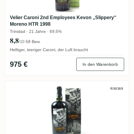
Velier Caroni 2nd Employees Kevon „Slippery“
Moreno HTR 1998
Trinidad · 21 Jahre · 69,5%
8,8
·
58 Bew.
/10
Heftiger, teeriger Caroni, der Luft braucht
975 €
In den Warenkorb
Velier Caroni Heavy Trinidad Rum HTR 19
RX6369