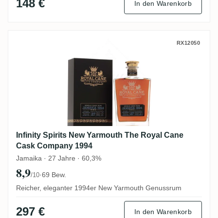
148 €
In den Warenkorb
Infinity Spirits New Yarmouth The Royal
RX12050
Infinity Spirits New Yarmouth The Royal Cane
Cask Company 1994
Jamaika · 27 Jahre · 60,3%
8,9
·
69 Bew.
/10
Reicher, eleganter 1994er New Yarmouth Genussrum
297 €
In den Warenkorb