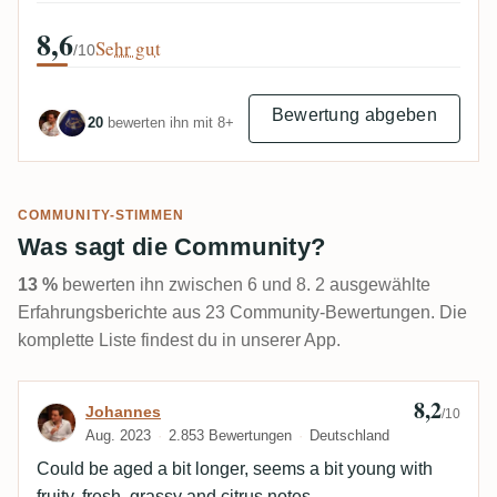
8,6
Sehr gut
/10
Bewertung abgeben
20
bewerten ihn mit 8+
COMMUNITY-STIMMEN
Was sagt die Community?
13 %
bewerten ihn zwischen 6 und 8. 2 ausgewählte
Erfahrungsberichte aus 23 Community-Bewertungen. Die
komplette Liste findest du in unserer App.
8,2
Bewertung von Johannes
Johannes
/10
Aug. 2023
2.853 Bewertungen
Deutschland
Could be aged a bit longer, seems a bit young with
fruity, fresh, grassy and citrus notes.