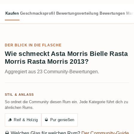
Kaufen
Geschmacksprofil
Bewertungsverteilung
Bewertungen
Mar
DER BLICK IN DIE FLASCHE
Wie schmeckt Asta Morris Bielle Rasta
Morris Rasta Morris 2013?
Aggregiert aus 23 Community-Bewertungen.
STIL & ANLASS
So ordnet die Community diesen Rum ein. Jede Kategorie führt dich zu
ähnlichen Rums.
🪵
Reif & Holzig
🥃
Pur genießen
🥃
Welches Glas für welchen Rum?
Der Community-Guide