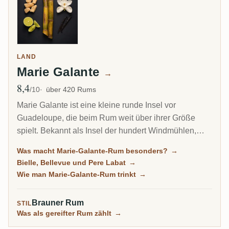
LAND
Marie Galante
→
8,4
Ø Bewertung
/10
über 420 Rums
Marie Galante ist eine kleine runde Insel vor
Guadeloupe, die beim Rum weit über ihrer Größe
spielt. Bekannt als Insel der hundert Windmühlen,
macht sie kraftvollen, hochprozentigen Agricole, oft
Was macht Marie-Galante-Rum besonders?
→
mit 59 Prozent und mehr abgefüllt, aus drei aktiven
Bielle, Bellevue und Pere Labat
→
Brennereien. Für Agricole-Liebhaber ist sie eine der
Wie man Marie-Galante-Rum trinkt
→
charaktervollsten Ecken der französischen Rumwelt.
Brauner Rum
STIL
Was als gereifter Rum zählt
→