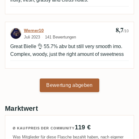
8,7
Bewertung von Werner10
Werner10
/10
Juli 2023
141 Bewertungen
Great Bielle 👌 55.7% abv but still very smooth imo.
Complex, woody, just the right amount of sweetness
Bewertung abgeben
Marktwert
119 €
Ø KAUFPREIS DER COMMUNITY
Was Mitglieder für diese Flasche bezahlt haben, nach eigener