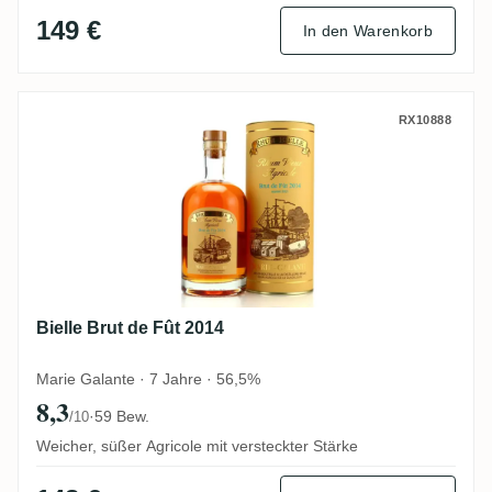
149 €
In den Warenkorb
Bielle Brut de Fût 2014
RX10888
Bielle Brut de Fût 2014
Marie Galante · 7 Jahre · 56,5%
8,3
·
59 Bew.
/10
Weicher, süßer Agricole mit versteckter Stärke