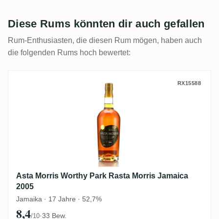
Diese Rums könnten dir auch gefallen
Rum-Enthusiasten, die diesen Rum mögen, haben auch
die folgenden Rums hoch bewertet:
Asta Morris Worthy Park Rasta Morris Ja
RX15588
Asta Morris Worthy Park Rasta Morris Jamaica
2005
Jamaika · 17 Jahre · 52,7%
8,4
·
33 Bew.
/10