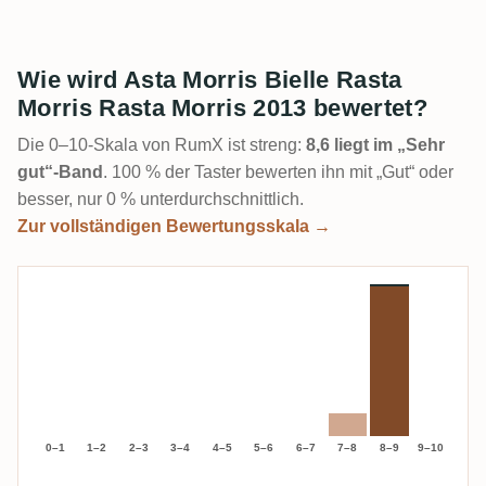
Wie wird Asta Morris Bielle Rasta
Morris Rasta Morris 2013 bewertet?
Die 0–10-Skala von RumX ist streng:
8,6 liegt im „Sehr
gut“-Band
. 100 % der Taster bewerten ihn mit „Gut“ oder
besser, nur 0 % unterdurchschnittlich.
Zur vollständigen Bewertungsskala →
0–1
1–2
2–3
3–4
4–5
5–6
6–7
7–8
8–9
9–10