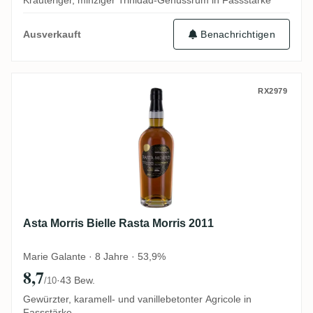
Kräuteriger, minziger Trinidad-Genussrum in Fassstärke
Benachrichtigen
Ausverkauft
Asta Morris Bielle Rasta Morris 2011
RX2979
Asta Morris Bielle Rasta Morris 2011
Marie Galante · 8 Jahre · 53,9%
8,7
·
43 Bew.
/10
Gewürzter, karamell- und vanillebetonter Agricole in
Fassstärke