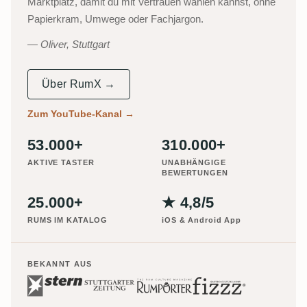
Marktplatz, damit du mit Vertrauen wählen kannst, ohne
Papierkram, Umwege oder Fachjargon.
Oliver, Stuttgart
Über RumX →
Zum YouTube-Kanal
→
53.000+
310.000+
AKTIVE TASTER
UNABHÄNGIGE
BEWERTUNGEN
25.000+
★ 4,8/5
RUMS IM KATALOG
iOS & Android App
BEKANNT AUS