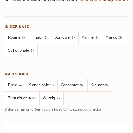
→
IN DER NASE
Rosine
Frisch
Agricole
Vanille
Mango
3×
3×
3×
3×
3×
Schokolade
3×
AM GAUMEN
Erdig
Sandelholz
Getoastet
Kräuter
4×
3×
3×
2×
Zitrusfrüchte
Würzig
2×
2×
3 der 23 hinterließen ausführliche Verkostungseindrücke