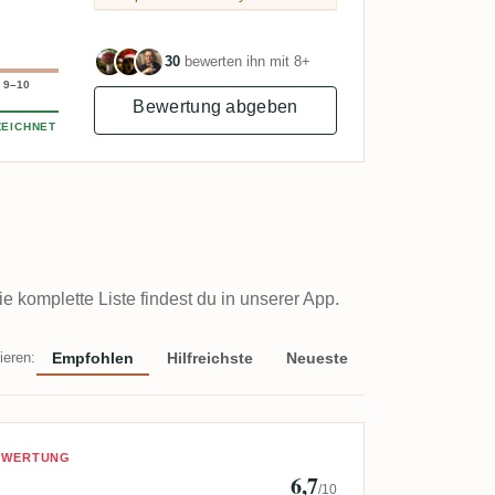
30
bewerten ihn mit 8+
9–10
Bewertung abgeben
EICHNET
komplette Liste findest du in unserer App.
ieren:
Empfohlen
Hilfreichste
Neueste
 Johnny Rumcask
BEWERTUNG
6,7
/10