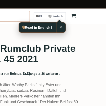
DE
Deutsch
×
🌐
Read in English?
%
 Rumclub Private
. 45 2021
tet von
Boletus
,
Dr.Django
&
36 weiteren
↓
h älter. Worthy Parks funky Ester und
herryfass, sodass Rosinen-, Dattel- und
len. Mehrere Verkoster nannten ihn
el Funk und Geschmack.“ Der Haken: Bei fast 60