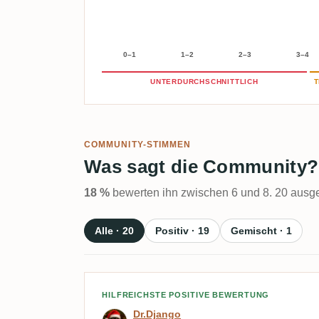
0–1
1–2
2–3
3–4
UNTERDURCHSCHNITTLICH
T
COMMUNITY-STIMMEN
Was sagt die Community?
18 %
bewerten ihn zwischen 6 und 8. 20 ausge
Alle · 20
Positiv · 19
Gemischt · 1
Bewertung von Dr.Django
HILFREICHSTE POSITIVE BEWERTUNG
Dr.Django