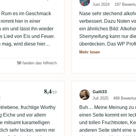
Juni 2024
197 Bewert
der Rum es im Geschmack
Nase sehr stechend alkoho
 nimmt hier in einer
verbessert. Dazu Noten vo
 ein und lässt ihn wieder
ein ähnliches Bild: Alkoho
s Lied von Eis und Feuer.
Sherryreifung kann nur die
 mag, wird diese hier
überdecken. Das WP Profi
ür das Sample @Alex_K
Sherrynoten (rote Früchte,
Mehr lesen
viel zu scharf alkoholisch
50
fanden das hilfreich
auch eine leichte Bitterno
8,4
Bewertung von 
Galli33
/10
d
Juli 2025
489 Bewertu
triebene, fruchtige Worthy
Buh… Meine Meinung zu d
ng Eiche und vor allem
einen Seite kommt ein lec
ße mitsamt karamelligen
und tollen Fruchtnoten, Ke
ich sehr lecker, wenn mir
anderen Seite steht eine 