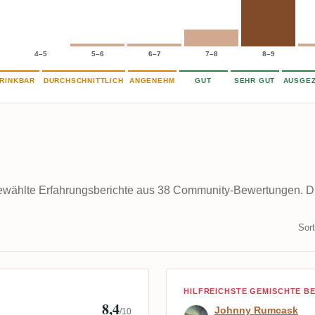
4–5
5–6
6–7
7–8
8–9
RINKBAR
DURCHSCHNITTLICH
ANGENEHM
GUT
SEHR GUT
AUSGEZ
wählte Erfahrungsberichte aus 38 Community-Bewertungen. Die 
Sort
Bewertung von
HILFREICHSTE GEMISCHTE 
8,4
Johnny Rumcask
/10