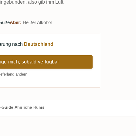
ingebunden, also gib ihm Luft.
-Süße
Aber:
Heißer Alkohol
ferung nach
Deutschland
.
ige mich, sobald verfügbar
ieferland ändern
-Guide
Ähnliche Rums