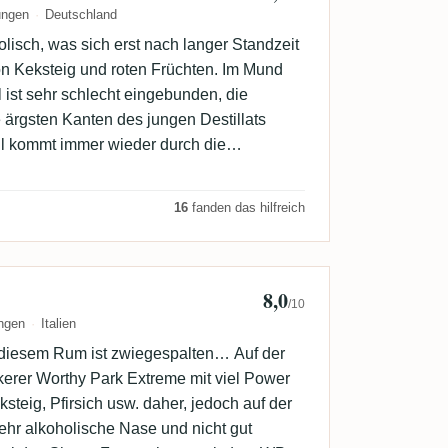
ungen
Deutschland
lisch, was sich erst nach langer Standzeit
n Keksteig und roten Früchten. Im Mund
l ist sehr schlecht eingebunden, die
 ärgsten Kanten des jungen Destillats
l kommt immer wieder durch die
 Rosinen etc.) durch, aber das Ganze ist
 . Langer Abgang, nach längerer Standzeit
16
fanden das hilfreich
te, die aber nicht unangenehm ist.
8,0
Galli33
/10
ngen
Italien
iesem Rum ist zwiegespalten… Auf der
kerer Worthy Park Extreme mit viel Power
ksteig, Pfirsich usw. daher, jedoch auf der
sehr alkoholische Nase und nicht gut