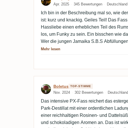
Apr. 2025
345 Bewertungen
Deutschland
Ich bin in der Beschreibung mal so, wie 
ist: kurz und knackig. Geiles Teil! Das Fass
Hassliebe einen erheblichen Teil des Rums
los, um Funky zu sein. Ein bisschen wie da
Wer die jungen Jamaika S.B.S Abfüllungen
lieben! Das macht einfach Spaß! Danke f
Mehr lesen
Bewertung von Boletus
Boletus
TOP-STIMME
Nov. 2024
302 Bewertungen
Deutschlan
Das intensive PX-Fass reichert das esterge
Park-Destillat mit einer ordentlichen Ladu
einer reichhaltigen Rosinen- und Dattelsü
und schokoladigen Aromen an. Das ist wirkl