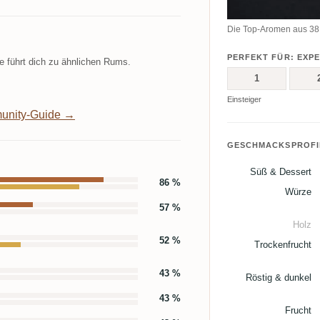
Die Top-Aromen aus 38 C
PERFEKT FÜR: EXP
 führt dich zu ähnlichen Rums.
1
Einsteiger
unity-Guide →
GESCHMACKSPROFI
Süß & Dessert
86 %
Würze
57 %
Holz
52 %
Trockenfrucht
43 %
Röstig & dunkel
43 %
Frucht