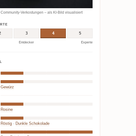
ommunity-Verkostungen – als KI-Bild visualisiert
ERTE
2
3
4
5
Entdecker
Experte
L
Gewürz
Rosine
Röstig
·
Dunkle Schokolade