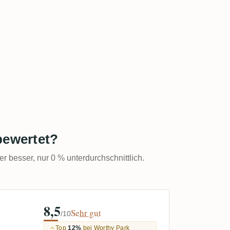
bewertet?
er besser, nur 0 % unterdurchschnittlich.
8,5
Sehr gut
/10
Top
12%
bei Worthy Park