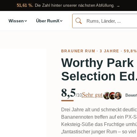
51,61 %.
Die Zahl hinter unserer nächsten Abfüllung. →
Wissen
Über RumX
BRAUNER RUM
· 3 JAHRE · 59,8
Worthy Park
Selection Ed
8,5
Sehr gut
/10
Bewer
Drei Jahre alt und schmeckt deutlic
Bananennoten treffen auf ein PX-S
Keksteig-Süße das Fruchtige umhül
„fantastischer junger Rum – so vi