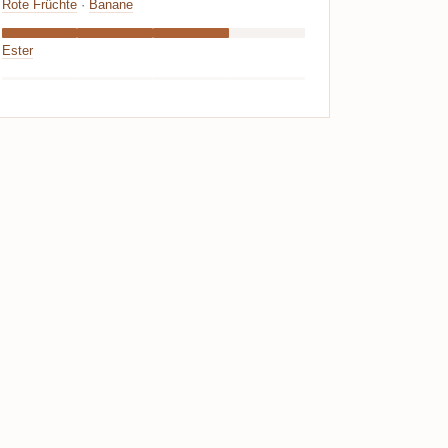
Rote Früchte
·
Banane
Ester