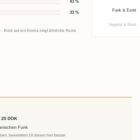
43 %
Funk & Ester
33 %
Vegetal & floral
 · Klick auf ein Aroma zeigt ähnliche Rums
. 25 DOK
anischen Funk
aben, bewerteten 19 diesen hier besser.