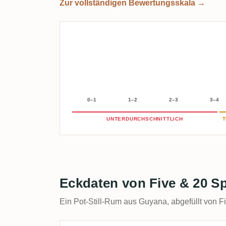
Zur vollständigen Bewertungsskala →
0–1
1–2
2–3
3–4
UNTERDURCHSCHNITTLICH
T
Eckdaten von Five & 20 
Ein Pot-Still-Rum aus Guyana, abgefüllt von Fi