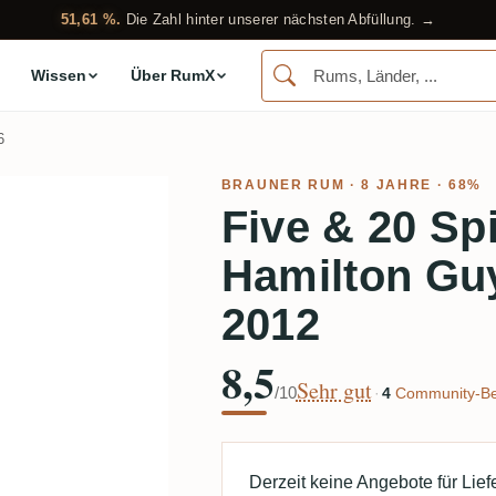
51,61 %.
Die Zahl hinter unserer nächsten Abfüllung. →
Wissen
Über RumX
6
BRAUNER RUM
· 8 JAHRE · 68%
Five & 20 Sp
Hamilton G
2012
8,5
Sehr gut
/10
·
4
Community-Be
Derzeit keine Angebote für Lie