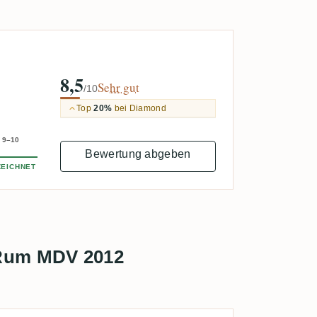
8,5
Sehr gut
/10
Top
20%
bei Diamond
9–10
Bewertung abgeben
EICHNET
 Rum MDV 2012