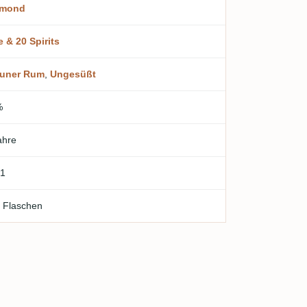
amond
e & 20 Spirits
auner Rum
,
Ungesüßt
%
ahre
1
 Flaschen