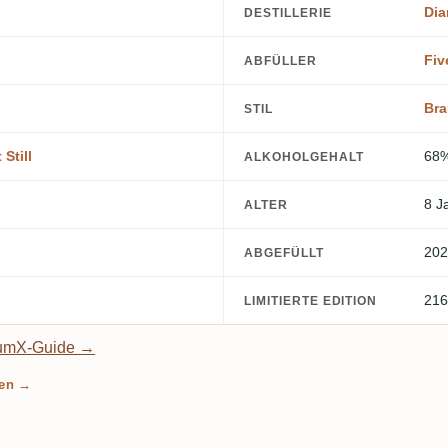
Di
DESTILLERIE
Fiv
ABFÜLLER
Br
STIL
Still
68
ALKOHOLGEHALT
8 J
ALTER
202
ABGEFÜLLT
216
LIMITIERTE EDITION
umX-Guide →
len →