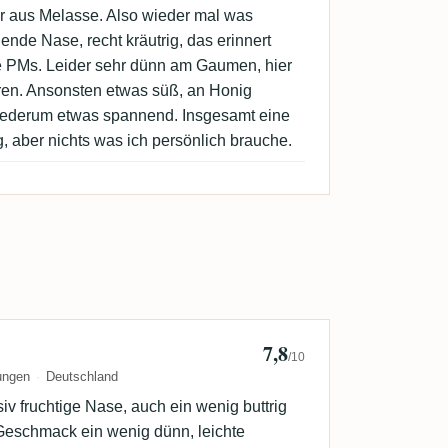
r aus Melasse. Also wieder mal was
nde Nase, recht kräutrig, das erinnert
re PMs. Leider sehr dünn am Gaumen, hier
oren. Ansonsten etwas süß, an Honig
wiederum etwas spannend. Insgesamt eine
 aber nichts was ich persönlich brauche.
7,8
Master P
/10
ungen
Deutschland
v fruchtige Nase, auch ein wenig buttrig
 Geschmack ein wenig dünn, leichte