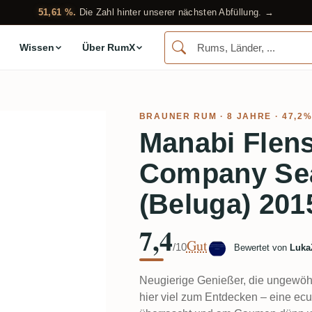
51,61 %.
Die Zahl hinter unserer nächsten Abfüllung. →
Wissen
Über RumX
BRAUNER RUM
· 8 JAHRE · 47,2
Manabi Flen
Company Se
(Beluga) 201
7,4
Gut
/10
Bewertet von
Luka
Neugierige Genießer, die ungewöh
hier viel zum Entdecken – eine ec