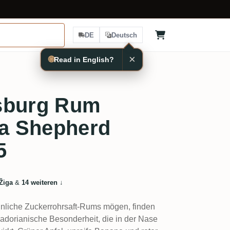
DE
Deutsch
×
🌐
Read in English?
%
sburg Rum
a Shepherd
5
Žiga
&
14 weiteren
↓
nliche Zuckerrohrsaft-Rums mögen, finden
uadorianische Besonderheit, die in der Nase