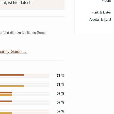
Frucht
cht, ist hier falsch
Funk & Ester
Vegetal & floral
 führt dich zu ähnlichen Rums.
unity-Guide →
71 %
71 %
57 %
57 %
57 %