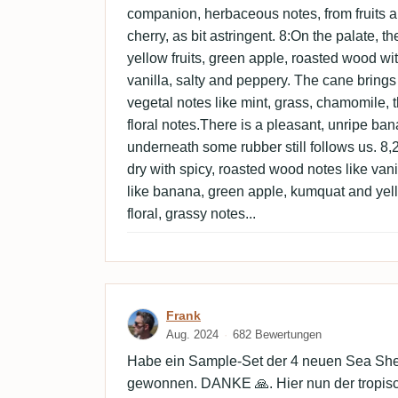
companion, herbaceous notes, from fruits ap
cherry, as bit astringent. 8:On the palate, t
yellow fruits, green apple, roasted wood wit
vanilla, salty and peppery. The cane bring
vegetal notes like mint, grass, chamomile
floral notes.There is a pleasant, unripe ban
underneath some rubber still follows us. 8,2:
dry with spicy, roasted wood notes like vanill
like banana, green apple, kumquat and yel
floral, grassy notes...
Bewertung von Frank
Frank
Aug. 2024
682 Bewertungen
Habe ein Sample-Set der 4 neuen Sea She
gewonnen. DANKE 🙏. Hier nun der tropisch