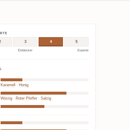
ERTE
2
3
4
5
Entdecker
Experte
L
Karamell
·
Honig
Würzig
·
Roter Pfeffer
·
Salzig