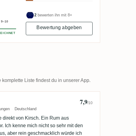
2
bewerten ihn mit 8+
9–10
Bewertung abgeben
EICHNET
omplette Liste findest du in unserer App.
7,9
Lukas Jäger
/10
ungen
Deutschland
 direkt von Kirsch. Ein Rum aus
. Ich kenne mich nicht so sehr mit den
aus, aber rein geschmacklich würde ich