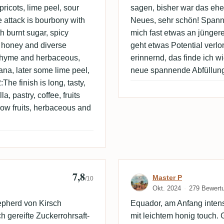
ricots, lime peel, sour
sagen, bisher war das ehe
he attack is bourbony with
Neues, sehr schön! Spanne
h burnt sugar, spicy
mich fast etwas an jünge
s honey and diverse
geht etwas Potential verl
, thyme and herbaceous,
erinnernd, das finde ich 
ana, later some lime peel,
neue spannende Abfüllung,
The finish is long, tasty,
a, pastry, coffee, fruits
low fruits, herbaceous and
7,8
Bewertung von 
Master P
/10
Okt. 2024
279 Bewert
pherd von Kirsch
Equador, am Anfang intensi
 gereifte Zuckerrohrsaft-
mit leichtem honig touch.