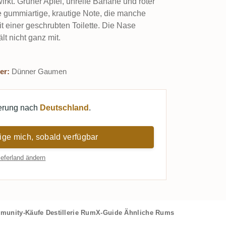
kt. Grüner Apfel, unreife Banane und roter
e gummiartige, krautige Note, die manche
it einer geschrubten Toilette. Die Nase
t nicht ganz mit.
er:
Dünner Gaumen
ferung nach
Deutschland
.
ige mich, sobald verfügbar
ieferland ändern
munity-Käufe
Destillerie
RumX-Guide
Ähnliche Rums