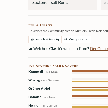
Zuckerrohrsaft-Rums
su
STIL & ANLASS
So ordnet die Community diesen Rum ein. Jede Kategorie
🌿
Frisch & Grasig
🥃
Pur genießen
🥃
Welches Glas für welchen Rum?
Der Comm
TOP-AROMEN · NASE & GAUMEN
Karamell
· nur Nase
Würzig
· nur Gaumen
Grüner Apfel
Banane
· nur Nase
Honig
· nur Gaumen