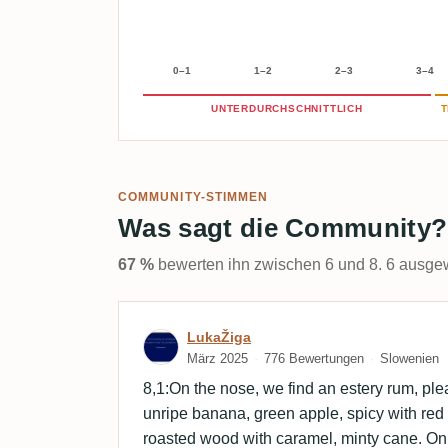
0–1
1–2
2–3
3–4
UNTERDURCHSCHNITTLICH
T
COMMUNITY-STIMMEN
Was sagt die Community?
67 %
bewerten ihn zwischen 6 und 8. 6 ausgew
Bewertung von LukaŽiga
LukaŽiga
März 2025
776 Bewertungen
Slowenien
8,1:On the nose, we find an estery rum, plea
unripe banana, green apple, spicy with red
roasted wood with caramel, minty cane. On 