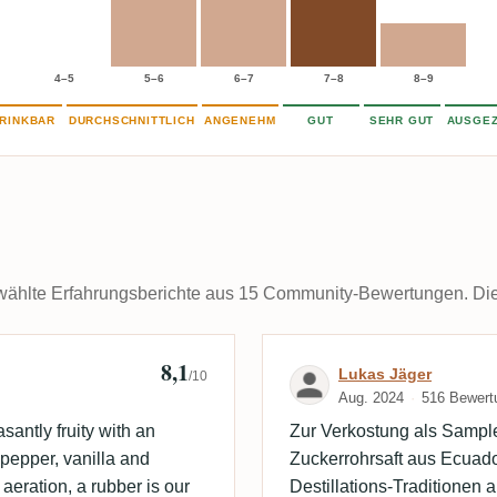
4–5
5–6
6–7
7–8
8–9
RINKBAR
DURCHSCHNITTLICH
ANGENEHM
GUT
SEHR GUT
AUSGEZ
ählte Erfahrungsberichte aus 15 Community-Bewertungen. Die k
8,1
Bewertung von 
Lukas Jäger
/10
Aug. 2024
516 Bewert
santly fruity with an
Zur Verkostung als Sample
 pepper, vanilla and
Zuckerrohrsaft aus Ecuador
aeration, a rubber is our
Destillations-Traditionen 