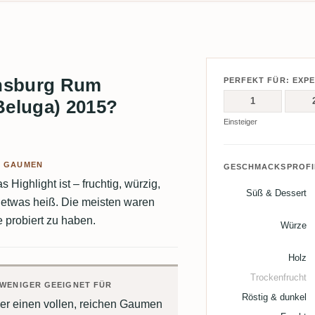
ensburg Rum
PERFEKT FÜR: EXP
1
eluga) 2015?
Einsteiger
M GAUMEN
GESCHMACKSPROFI
 Highlight ist – fruchtig, würzig,
Süß & Dessert
 etwas heiß. Die meisten waren
e probiert zu haben.
Würze
Holz
Trockenfrucht
WENIGER GEEIGNET FÜR
Röstig & dunkel
er einen vollen, reichen Gaumen