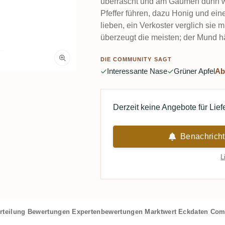
überrascht und am Gaumen dünn wir
Pfeffer führen, dazu Honig und ein
lieben, ein Verkoster verglich sie m
überzeugt die meisten; der Mund häl
DIE COMMUNITY SAGT
Interessante Nase
Grüner Apfel
Ab
Derzeit keine Angebote für Lie
Benachricht
L
rteilung
Bewertungen
Expertenbewertungen
Marktwert
Eckdaten
Com