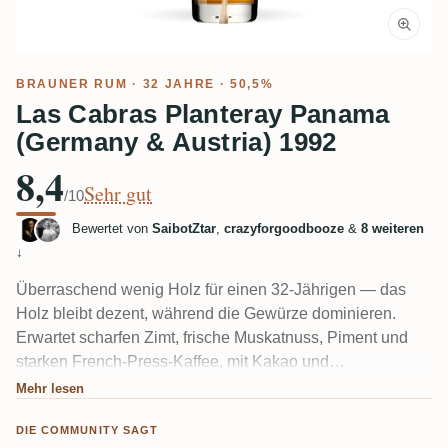
BRAUNER RUM
· 32 JAHRE · 50,5%
Las Cabras Planteray Panama
(Germany & Austria) 1992
8,4
Sehr gut
/10
Bewertet von
SaibotZtar
,
crazyforgoodbooze
&
8 weiteren
↓
Überraschend wenig Holz für einen 32-Jährigen — das
Holz bleibt dezent, während die Gewürze dominieren.
Erwartet scharfen Zimt, frische Muskatnuss, Piment und
starken French-Press-Kaffee, mit Kakao und
Orangenschale im Hintergrund. Einige Tester finden ihn
Mehr lesen
trockener als die süßeren Plantation Panamas davor. Ein
DIE COMMUNITY SAGT
polierter, gewürzbetonter Column-Rum, den einige hier am