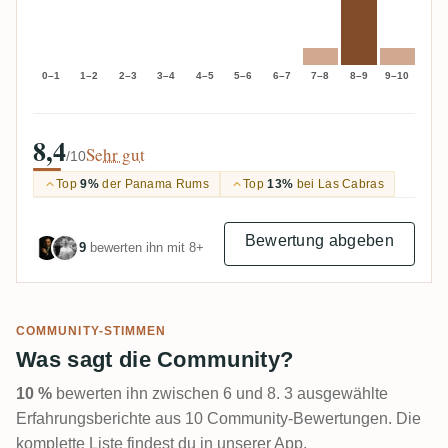
0–1
1–2
2–3
3–4
4–5
5–6
6–7
7–8
8–9
9–10
8,4
Sehr gut
/10
Top
9%
der Panama Rums
Top
13%
bei Las Cabras
Bewertung abgeben
9
bewerten ihn mit 8+
COMMUNITY-STIMMEN
Was sagt die Community?
10 %
bewerten ihn zwischen 6 und 8. 3 ausgewählte
Erfahrungsberichte aus 10 Community-Bewertungen. Die
komplette Liste findest du in unserer App.