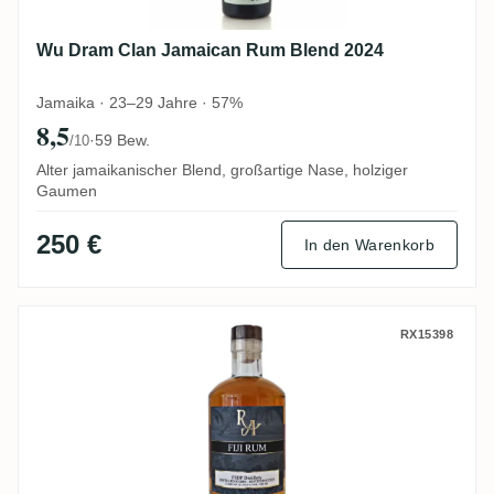
Wu Dram Clan Jamaican Rum Blend 2024
Jamaika · 23–29 Jahre · 57%
8,5
·
59 Bew.
/10
Alter jamaikanischer Blend, großartige Nase, holziger
Gaumen
250 €
In den Warenkorb
South Pacific Rum Artesanal Fiji Rum FS
RX15398