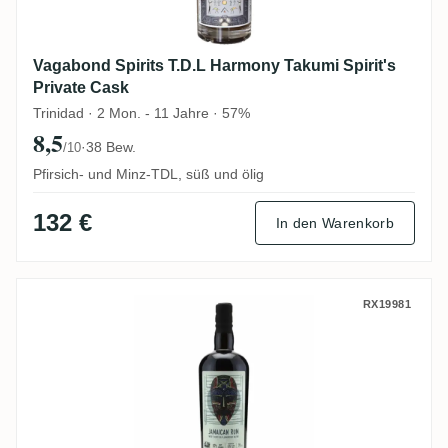
Vagabond Spirits T.D.L Harmony Takumi Spirit's
Private Cask
Trinidad · 2 Mon. - 11 Jahre · 57%
8,5
·
38 Bew.
/10
Pfirsich- und Minz-TDL, süß und ölig
132 €
In den Warenkorb
Wu Dram Clan Jamaican Rum Blend 2024
RX19981