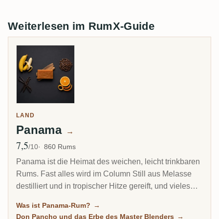
Weiterlesen im RumX-Guide
LAND
Panama
→
7,5
Ø Bewertung
/10
860 Rums
Panama ist die Heimat des weichen, leicht trinkbaren
Rums. Fast alles wird im Column Still aus Melasse
destilliert und in tropischer Hitze gereift, und vieles
trägt die Handschrift eines Mannes, des kubanischen
Was ist Panama-Rum?
→
Master Blenders Don Pancho. Es ist der freundliche
Don Pancho und das Erbe des Master Blenders
→