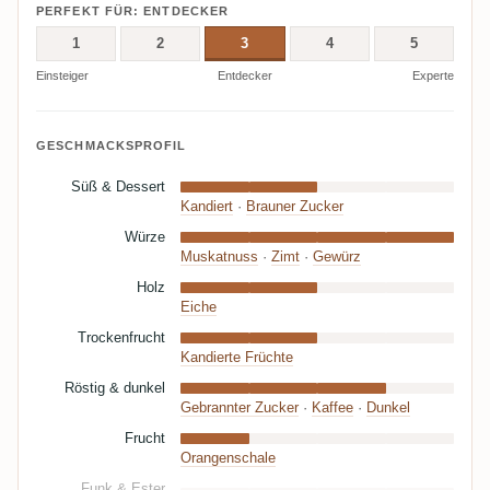
PERFEKT FÜR: ENTDECKER
1
2
3
4
5
Einsteiger
Entdecker
Experte
GESCHMACKSPROFIL
Süß & Dessert
Kandiert
·
Brauner Zucker
Würze
Muskatnuss
·
Zimt
·
Gewürz
Holz
Eiche
Trockenfrucht
Kandierte Früchte
Röstig & dunkel
Gebrannter Zucker
·
Kaffee
·
Dunkel
Frucht
Orangenschale
Funk & Ester