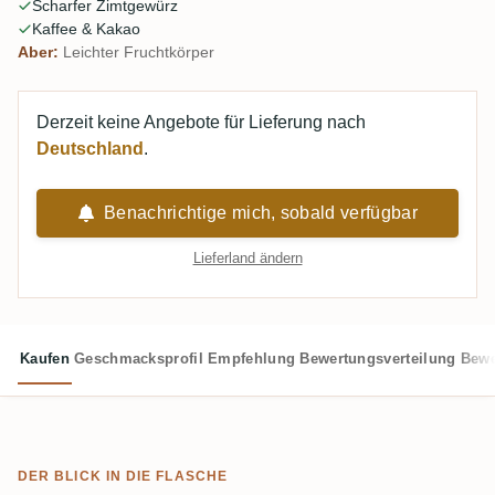
Scharfer Zimtgewürz
Gaumen etwas stereotypisch fanden.
Kaffee & Kakao
Aber:
Leichter Fruchtkörper
Derzeit keine Angebote für Lieferung nach
Deutschland
.
Benachrichtige mich, sobald verfügbar
Lieferland ändern
Kaufen
Geschmacksprofil
Empfehlung
Bewertungsverteilung
Bewe
DER BLICK IN DIE FLASCHE