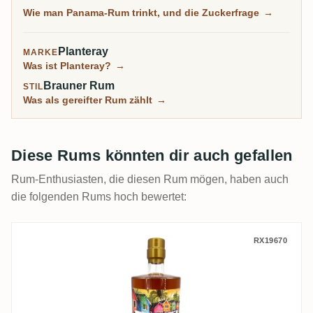
Einstieg in gereiften Rum, weich und rund, auch wenn
Wie man Panama-Rum trinkt, und die Zuckerfrage
→
manche Flaschen zur Süße neigen.
Planteray
MARKE
Was ist Planteray?
→
Brauner Rum
STIL
Was als gereifter Rum zählt
→
Diese Rums könnten dir auch gefallen
Rum-Enthusiasten, die diesen Rum mögen, haben auch
die folgenden Rums hoch bewertet:
T.D.L Rumclub Private Selection Ed. 44 20
RX19670