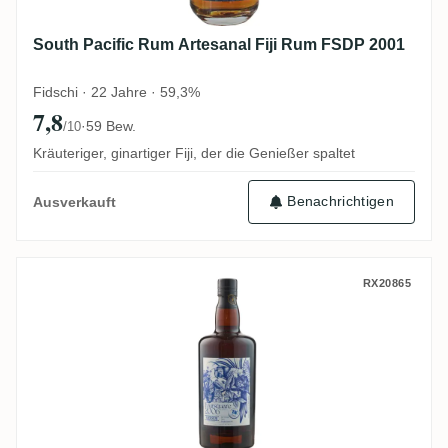
South Pacific Rum Artesanal Fiji Rum FSDP 2001
Fidschi · 22 Jahre · 59,3%
7,8
·
59 Bew.
/10
Kräuteriger, ginartiger Fiji, der die Genießer spaltet
Benachrichtigen
Ausverkauft
Precious Liquors Foursquare Bottled for
RX20865