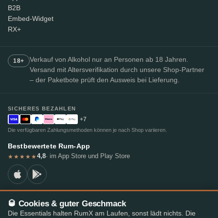
B2B
Embed-Widget
RX+
Verkauf von Alkohol nur an Personen ab 18 Jahren.
18+
Versand mit Altersverifikation durch unsere Shop-Partner
– der Paketbote prüft den Ausweis bei Lieferung.
SICHERES BEZAHLEN
+7
Die verfügbaren Zahlungsmethoden können je nach Shop variieren.
Bestbewertete Rum-App
4,8
· im App Store und Play Store
★★★★★
🥃 Cookies & guter Geschmack
© 2026 RumX
Die Essentials halten RumX am Laufen, sonst lädt nichts. Die
RumX® ist eine eingetragene Unionsmarke (EUTM Nr. 018407164).