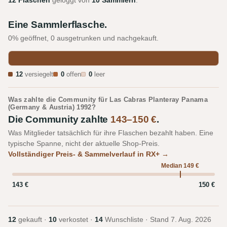
12 Flaschen
geloggt von
10 Sammlern
.
Eine Sammlerflasche.
0% geöffnet, 0 ausgetrunken und nachgekauft.
12
versiegelt
0
offen
0
leer
Was zahlte die Community für Las Cabras Planteray Panama
(Germany & Austria) 1992?
Die Community zahlte
143–150 €
.
Was Mitglieder tatsächlich für ihre Flaschen bezahlt haben. Eine
typische Spanne, nicht der aktuelle Shop-Preis.
Vollständiger Preis- & Sammelverlauf in RX+ →
Median 149 €
143 €
150 €
12
gekauft ·
10
verkostet ·
14
Wunschliste · Stand
7. Aug. 2026