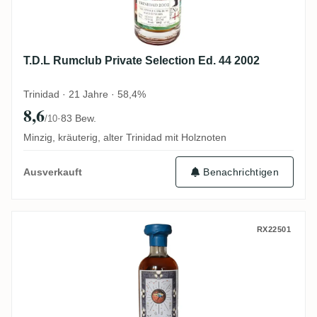
T.D.L Rumclub Private Selection Ed. 44 2002
Trinidad · 21 Jahre · 58,4%
8,6
·
83 Bew.
/10
Minzig, kräuterig, alter Trinidad mit Holznoten
Benachrichtigen
Ausverkauft
Vagabond Spirits T.D.L Harmony Takumi Sp
RX22501