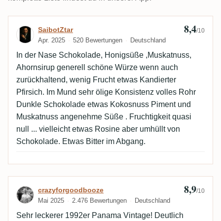
8,4
Bewertung von SaibotZtar
SaibotZtar
/10
Apr. 2025
520 Bewertungen
Deutschland
In der Nase Schokolade, Honigsüße ,Muskatnuss,
Ahornsirup generell schöne Würze wenn auch
zurückhaltend, wenig Frucht etwas Kandierter
Pfirsich. Im Mund sehr ölige Konsistenz volles Rohr
Dunkle Schokolade etwas Kokosnuss Piment und
Muskatnuss angenehme Süße . Fruchtigkeit quasi
null ... vielleicht etwas Rosine aber umhüllt von
Schokolade. Etwas Bitter im Abgang.
8,9
Bewertung von crazyforgoodbooze
crazyforgoodbooze
/10
Mai 2025
2.476 Bewertungen
Deutschland
Sehr leckerer 1992er Panama Vintage! Deutlich