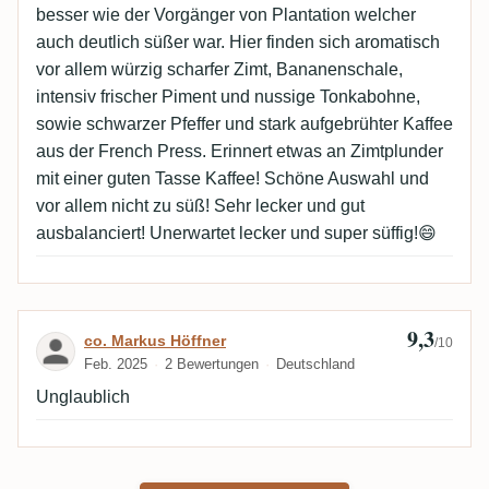
besser wie der Vorgänger von Plantation welcher
auch deutlich süßer war. Hier finden sich aromatisch
vor allem würzig scharfer Zimt, Bananenschale,
intensiv frischer Piment und nussige Tonkabohne,
sowie schwarzer Pfeffer und stark aufgebrühter Kaffee
aus der French Press. Erinnert etwas an Zimtplunder
mit einer guten Tasse Kaffee! Schöne Auswahl und
vor allem nicht zu süß! Sehr lecker und gut
ausbalanciert! Unerwartet lecker und super süffig!😄
9,3
Bewertung von co. Markus Höffner
co. Markus Höffner
/10
Feb. 2025
2 Bewertungen
Deutschland
Unglaublich